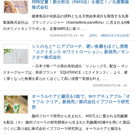
同時定量！新分析法（RMS法）を確立！／丸善製薬
株式会社
健康食品や化粧品の原料となる天然由来成分を製造する丸善
製薬株式会社は、ブラックジンジャー（Kaempferia parviflora）に含まれる6種
のポリメトキシフラボンを、定量NMR法に基づ……
2026年08月07日 16：49
原料
機能性表示食品制度
シミのもと*¹ にアプローチ、硬い角層をほぐし浸透
「エクイタンス ホワイトローション」新発売／サン
スター株式会社
～日本で唯一*² の美白有効成分「リノレックS」配合～ サン
スターグループは、美容ブランド「EQUITANCE（エクイタンス）」より、硬
く厚くなった角層を柔らかくほぐして高い浸透*³ 実感を叶え……
2026年08月07日 09：44
オーラルケアと腸活を1粒で。Wケアチュアブル「オ
ラフル クリア」新発売／株式会社イブフローラ研究
所
腸内フローラ研究から生まれた、400万人に愛される乳酸菌
を配合（※） 腸内フローラの研究開発から生まれた乳酸菌AD株®を用いた製品
づくりに取り組む株式会社イブフローラ研究所は、オーラルケアと腸活を