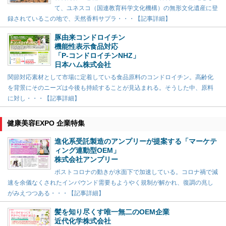
て、ユネスコ（国連教育科学文化機構）の無形文化遺産に登
録されているこの地で、天然香料サプラ・・・【記事詳細】
豚由来コンドロイチン
機能性表示食品対応
「P-コンドロイチンNHZ」
日本ハム株式会社
関節対応素材として市場に定着している食品原料のコンドロイチン。高齢化
を背景にそのニーズは今後も持続することが見込まれる。そうした中、原料
に対し・・・【記事詳細】
健康美容EXPO 企業特集
進化系受託製造のアンプリーが提案する「マーケテ
ィング連動型OEM」
株式会社アンプリー
ポストコロナの動きが水面下で加速している。コロナ禍で減
速を余儀なくされたインバウンド需要もようやく規制が解かれ、復調の兆し
がみえつつある・・・【記事詳細】
髪を知り尽くす唯一無二のOEM企業
近代化学株式会社