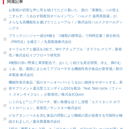
関連記事
お客様の切実な声に耳を傾けてたどり着いた、肌の「薄層化」への答え
こすらず、うるおす朝夜別オールインワン「ハルメク 薬用美肌液」が、
さらなる高機能化を遂げてリニューアル！／株式会社ハルメクホールディ
ングス
ブラックジンジャー成分6種を「1種類の標準品」で同時定量！新分析法
（RMS法）を確立！／丸善製薬株式会社
オーラルケアと腸活を1粒で。Wケアチュアブル「オラフル クリア」新発
売／株式会社イブフローラ研究所
4種類の赤い野菜と果実配合で、おいしく続ける美活習慣。冷え、脚のむ
くみ、肌、脂肪にまとめてアプローチする機能性表示食品が新登場／新日
本製薬 株式会社
機能性表示食品「肌のターンオーバーとうるおい維持をサポートする」美
容サプリメント還元型コエンザイムQ10を配合『feat. Skin cycle（フィー
ト スキンサイクル）』が新発売／株式会社Quon
シミのもと*¹ にアプローチ、硬い角層をほぐし浸透「エクイタンス ホワ
イトローション」新発売／サンスター株式会社
ピセアタンノールを含む食品の摂取により睡眠の質が改善する可能性が確
認されました／森永製菓株式会社