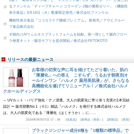
1箱で「葡萄＆カシス味」と「マスカット味」の2つのフレーバーが楽しめ
るファンケル「ディープチャージ コラーゲン 2種の葡萄ゼリー」（機能性
表示食品）8月18日（火）数量限定発売／株式会社ファンケル
機能性表示食品『ココカラケア睡眠プレミアム』 新発売／アサヒグルー
プ食品株式会社
犬猫向けAIウェルネスプラットフォームを始動。第一弾として腸内フロー
ラ検査キット・腸活サプリを提供開始／株式会社PETOKOTO
リリースの最新ニュース
お客様の切実な声に耳を傾けてたどり着いた、肌の
「薄層化」への答え こすらず、うるおす朝夜別オ
ールインワン「ハルメク 薬用美肌液」が、さらなる
高機能化を遂げてリニューアル！／株式会社ハルメ
クホールディングス
～ UVカット・バリア強化・ナノ浸透。大人の肌変化に寄り添う充実の1本完結
設計 〜 販売部数No.1（※1）雑誌『ハルメク』を発行する株式会社ハルメク
は、大人の肌変化である「薄層化（はくそうか）」に……
2026年08月07日 17：36
化粧品
新商品（美容）
新製品
美容
ブラックジンジャー成分6種を「1種類の標準品」で