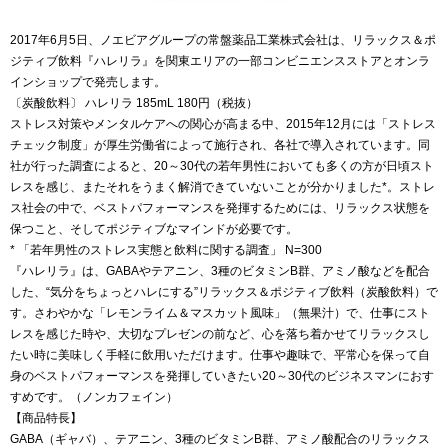
2017年6月5日、ノエビアグループの常盤薬品工業株式会社は、リラックス＆ポ
ジティブ飲料『ハレリラ』を関東エリアの一部コンビニエンスストアとオンラ
インショップで発売します。
〔炭酸飲料〕 ハレリラ 185mL 180円（税抜）
ストレス対策やメンタルケアへの関心が高まる中、2015年12月には「ストレス
チェック制度」が厚生労働省によって施行され、各社で導入されています。同
社が行った調査によると、20～30代の若年男性においても多くの方が日頃スト
レスを感じ、またそれをうまく解消できていないことが分かりました*。ストレ
ス社会の中で、ベストパフォーマンスを発揮するためには、リラックス状態を
保つこと、そしてポジティブなマインドが必要です。
* 「若年男性のストレス実態と飲料に関する調査」 N=300
『ハレリラ』は、GABAやテアニン、3種のビタミンB群、アミノ酸などを配合
した、“気分をちょっとハレにする”リラックス＆ポジティブ飲料（炭酸飲料）で
す。さわやかな「レモンライム＆マスカット風味」（無果汁）で、仕事にスト
レスを感じた時や、大切なプレゼンの前など、心を落ち着かせてリラックスし
たい時に美味しく手軽に飲用いただけます。仕事や趣味で、平常心を保って自
身のベストパフォーマンスを発揮していきたい20～30代のビジネスマンにおす
すめです。（ノンカフェイン）
【商品特長】
GABA（ギャバ）、テアニン、3種のビタミンB群、アミノ酸配合のリラックス