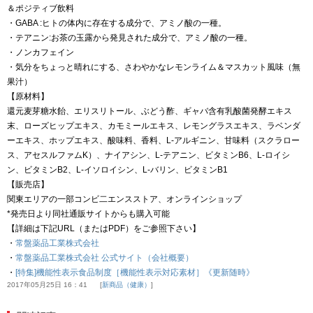
＆ポジティブ飲料
・GABA :ヒトの体内に存在する成分で、アミノ酸の一種。
・テアニン:お茶の玉露から発見された成分で、アミノ酸の一種。
・ノンカフェイン
・気分をちょっと晴れにする、さわやかなレモンライム＆マスカット風味（無
果汁）
【原材料】
還元麦芽糖水飴、エリスリトール、ぶどう酢、ギャバ含有乳酸菌発酵エキス
末、ローズヒップエキス、カモミールエキス、レモングラスエキス、ラベンダ
ーエキス、ホップエキス、酸味料、香料、L-アルギニン、甘味料（スクラロー
ス、アセスルファムK）、ナイアシン、L-テアニン、ビタミンB6、L-ロイシ
ン、ビタミンB2、L-イソロイシン、L-バリン、ビタミンB1
【販売店】
関東エリアの一部コンビ二エンスストア、オンラインショップ
*発売日より同社通販サイトからも購入可能
【詳細は下記URL（またはPDF）をご参照下さい】
・
常盤薬品工業株式会社
・
常盤薬品工業株式会社 公式サイト（会社概要）
・
[特集]機能性表示食品制度［機能性表示対応素材］《更新随時》
2017年05月25日 16：41
新商品（健康）