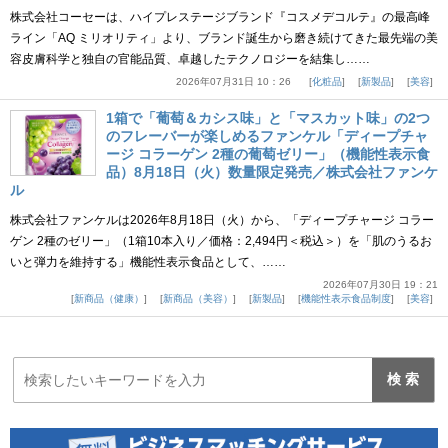
株式会社コーセーは、ハイプレステージブランド『コスメデコルテ』の最高峰
ライン「AQ ミリオリティ」より、ブランド誕生から磨き続けてきた最先端の美
容皮膚科学と独自の官能品質、卓越したテクノロジーを結集し……
2026年07月31日 10：26
化粧品
新製品
美容
1箱で「葡萄＆カシス味」と「マスカット味」の2つ
のフレーバーが楽しめるファンケル「ディープチャ
ージ コラーゲン 2種の葡萄ゼリー」（機能性表示食
品）8月18日（火）数量限定発売／株式会社ファンケ
ル
株式会社ファンケルは2026年8月18日（火）から、「ディープチャージ コラー
ゲン 2種のゼリー」（1箱10本入り／価格：2,494円＜税込＞）を「肌のうるお
いと弾力を維持する」機能性表示食品として、……
2026年07月30日 19：21
新商品（健康）
新商品（美容）
新製品
機能性表示食品制度
美容