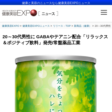
健康と美容のニュースなら健康美容EXPOニュース
健康美容EXPO
健康美容EXPOニュース
リリース：TOP
新商品（健康）
20～30代男
20～30代男性に GABAやテアニン配合「リラックス
＆ポジティブ飲料」発売/常盤薬品工業