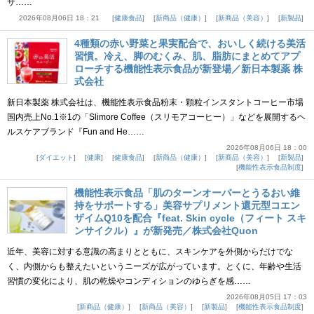
サ……
2026年08月06日 18：21
健康食品
新商品（健康）
新商品（美容）
新製品
4種類の赤い野菜と果実配合で、おいしく続ける美活
習慣。冷え、脚のむくみ、肌、脂肪にまとめてアプ
ローチする機能性表示食品が新登場／新日本製薬 株
式会社
新日本製薬 株式会社は、機能性表示食品粉末・顆粒インスタントコーヒー市場
国内売上No.1※1の「Slimore Coffee（スリモアコーヒー）」などを展開するヘ
ルスケアブランド『Fun and He……
2026年08月06日 18：00
ダイエット
健康
健康食品
新商品（健康）
新商品（美容）
新製品
機能性表示食品制度
機能性表示食品「肌のターンオーバーとうるおい維
持をサポートする」美容サプリメント還元型コエン
ザイムQ10を配合『feat. Skin cycle（フィート スキ
ンサイクル）』が新発売／株式会社Quon
近年、美容に対する意識の高まりとともに、スキンケアを外側からだけでな
く、内側からも整えたいというニーズが広がっています。とくに、年齢や生活
習慣の変化により、肌の乾燥やコンディションのゆらぎを感……
2026年08月05日 17：03
新商品（健康）
新商品（美容）
新製品
機能性表示食品制度