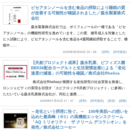
ピセアタンノールを含む食品の摂取により睡眠の質
が改善する可能性が確認されました／森永製菓株式
会社
森永製菓株式会社では、ポリフェノールの一種である「ピセ
アタンノール」の機能性研究を進めています。この度、健常成人を対象とした
ヒト試験により、ピセアタンノールを含む食品を4週間継続摂取することで、睡
眠中……
2026年08月04日 20：09
原料
研究報告
【共創プロジェクト成果】森永乳業、ビフィズス菌
BB536配合ヨーグルトと生活習慣改善による「老化
速度の減速」の可能性を確認／株式会社Rhelixa
株式会社Rhelixaが展開する老化研究の社会実装を推進し、
ロンジェビティの実現を目指す「エピクロック®共創プロジェクト」に参画い
ただいている森永乳業株式会社が、同社と連携……
2026年07月31日 17：47
原料
研究報告
美容
調査
～老化という摂理に告ぐ。～ 100年美肌への想いを
込めた最高峰（※1）の高機能エッセンスクリーム
「AQ ミリオリティ ザ クリーム デコラシオン」を
発売／株式会社コーセー