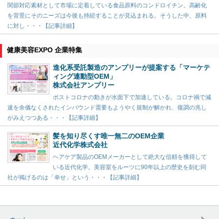
関節対応素材として市場に定着している食品原料のコンドロイチン。高齢化
を背景にそのニーズは今後も持続することが見込まれる。そうした中、原料
に対し・・・【記事詳細】
健康美容EXPO 企業特集
進化系受託製造のアンプリーが提案する「マーケテ
ィング連動型OEM」
株式会社アンプリー
ポストコロナの動きが水面下で加速している。コロナ禍で減
速を余儀なくされたインバウンド需要もようやく規制が解かれ、復調の兆し
がみえつつある・・・【記事詳細】
髪を知り尽くす唯一無二のOEM企業
近代化学株式会社
ヘアケア製品のOEMメーカーとして絶大な信頼を獲得して
いる近代化学。美容室をルーツに90年以上の歴史を刻む同
社が掲げるのは「幸せ」という・・・【記事詳細】