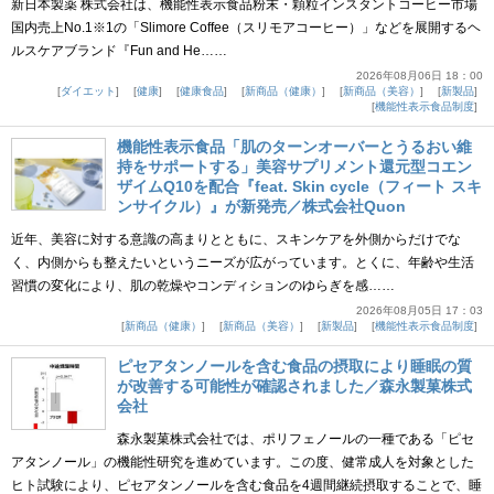
新日本製薬 株式会社は、機能性表示食品粉末・顆粒インスタントコーヒー市場
国内売上No.1※1の「Slimore Coffee（スリモアコーヒー）」などを展開するヘ
ルスケアブランド『Fun and He……
2026年08月06日 18：00
ダイエット
健康
健康食品
新商品（健康）
新商品（美容）
新製品
機能性表示食品制度
機能性表示食品「肌のターンオーバーとうるおい維
持をサポートする」美容サプリメント還元型コエン
ザイムQ10を配合『feat. Skin cycle（フィート スキ
ンサイクル）』が新発売／株式会社Quon
近年、美容に対する意識の高まりとともに、スキンケアを外側からだけでな
く、内側からも整えたいというニーズが広がっています。とくに、年齢や生活
習慣の変化により、肌の乾燥やコンディションのゆらぎを感……
2026年08月05日 17：03
新商品（健康）
新商品（美容）
新製品
機能性表示食品制度
ピセアタンノールを含む食品の摂取により睡眠の質
が改善する可能性が確認されました／森永製菓株式
会社
森永製菓株式会社では、ポリフェノールの一種である「ピセ
アタンノール」の機能性研究を進めています。この度、健常成人を対象とした
ヒト試験により、ピセアタンノールを含む食品を4週間継続摂取することで、睡