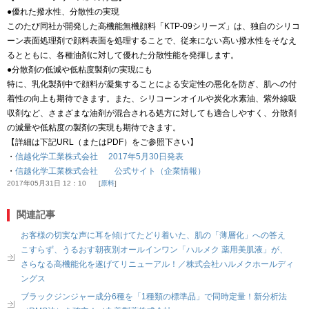
●優れた撥水性、分散性の実現
このたび同社が開発した高機能無機顔料「KTP-09シリーズ」は、独自のシリコ
ーン表面処理剤で顔料表面を処理することで、従来にない高い撥水性をそなえ
るとともに、各種油剤に対して優れた分散性能を発揮します。
●分散剤の低減や低粘度製剤の実現にも
特に、乳化製剤中で顔料が凝集することによる安定性の悪化を防ぎ、肌への付
着性の向上も期待できます。また、シリコーンオイルや炭化水素油、紫外線吸
収剤など、さまざまな油剤が混合される処方に対しても適合しやすく、分散剤
の減量や低粘度の製剤の実現も期待できます。
【詳細は下記URL（またはPDF）をご参照下さい】
・
信越化学工業株式会社 2017年5月30日発表
・
信越化学工業株式会社 公式サイト（企業情報）
2017年05月31日 12：10
原料
関連記事
お客様の切実な声に耳を傾けてたどり着いた、肌の「薄層化」への答え
こすらず、うるおす朝夜別オールインワン「ハルメク 薬用美肌液」が、
さらなる高機能化を遂げてリニューアル！／株式会社ハルメクホールディ
ングス
ブラックジンジャー成分6種を「1種類の標準品」で同時定量！新分析法