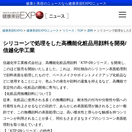
健康と美容のニュースなら健康美容EXPOニュース
健康美容EXPO
健康美容EXPOニュース
リリース：TOP
原料
シリコーンで処理をした高
シリコーンで処理をした高機能化粧品用顔料を開発/
信越化学工業
信越化学工業株式会社は、高機能化粧品用顔料「KTP-09シリーズ」を開発し、
このほど販売を開始いたしました。これは、同社独自のシリコーン表面処理剤
で顔料表面を処理したもので、ベースメイクやポイントメイクアップ化粧品な
どに使用することにより、色ムラの発生や顔料の凝集を抑えるなど、高機能で
安定性の高い化粧品の開発に寄与します。
【化粧品用無機顔料について】
従来、化粧品に使用される多くの無機顔料は、耐水性の付与や分散性や肌への
付着性を向上させるなどの目的で、あらかじめ表面処理が施されることが一般
的です。この無機顔料の表面処理には、高い撥水性と滑らかな触感を持つシリ
コーンが利用されることが多く、同社もさまざまなタイプのシリコーン表面処
理剤を取り揃えています。
【「KTP-09シリーズ」の特色】