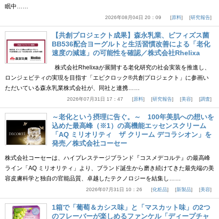
眠中……
2026年08月04日 20：09
原料
研究報告
【共創プロジェクト成果】森永乳業、ビフィズス菌
BB536配合ヨーグルトと生活習慣改善による「老化
速度の減速」の可能性を確認／株式会社Rhelixa
株式会社Rhelixaが展開する老化研究の社会実装を推進し、
ロンジェビティの実現を目指す「エピクロック®共創プロジェクト」に参画い
ただいている森永乳業株式会社が、同社と連携……
2026年07月31日 17：47
原料
研究報告
美容
調査
～老化という摂理に告ぐ。～ 100年美肌への想いを
込めた最高峰（※1）の高機能エッセンスクリーム
「AQ ミリオリティ ザ クリーム デコラシオン」を
発売／株式会社コーセー
株式会社コーセーは、ハイプレステージブランド『コスメデコルテ』の最高峰
ライン「AQ ミリオリティ」より、ブランド誕生から磨き続けてきた最先端の美
容皮膚科学と独自の官能品質、卓越したテクノロジーを結集し……
2026年07月31日 10：26
化粧品
新製品
美容
1箱で「葡萄＆カシス味」と「マスカット味」の2つ
のフレーバーが楽しめるファンケル「ディープチャ