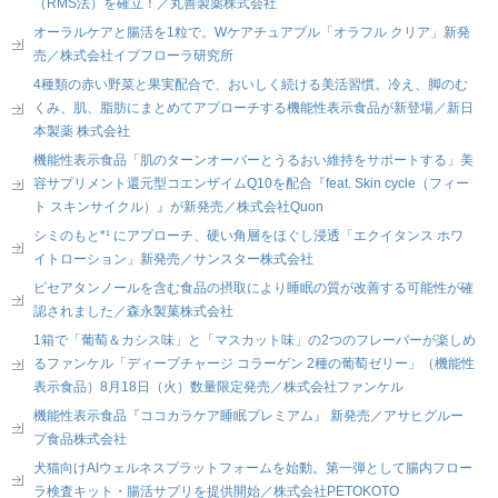
（RMS法）を確立！／丸善製薬株式会社
オーラルケアと腸活を1粒で。Wケアチュアブル「オラフル クリア」新発
売／株式会社イブフローラ研究所
4種類の赤い野菜と果実配合で、おいしく続ける美活習慣。冷え、脚のむ
くみ、肌、脂肪にまとめてアプローチする機能性表示食品が新登場／新日
本製薬 株式会社
機能性表示食品「肌のターンオーバーとうるおい維持をサポートする」美
容サプリメント還元型コエンザイムQ10を配合『feat. Skin cycle（フィー
ト スキンサイクル）』が新発売／株式会社Quon
シミのもと*¹ にアプローチ、硬い角層をほぐし浸透「エクイタンス ホワ
イトローション」新発売／サンスター株式会社
ピセアタンノールを含む食品の摂取により睡眠の質が改善する可能性が確
認されました／森永製菓株式会社
1箱で「葡萄＆カシス味」と「マスカット味」の2つのフレーバーが楽しめ
るファンケル「ディープチャージ コラーゲン 2種の葡萄ゼリー」（機能性
表示食品）8月18日（火）数量限定発売／株式会社ファンケル
機能性表示食品『ココカラケア睡眠プレミアム』 新発売／アサヒグルー
プ食品株式会社
犬猫向けAIウェルネスプラットフォームを始動。第一弾として腸内フロー
ラ検査キット・腸活サプリを提供開始／株式会社PETOKOTO