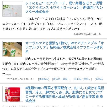
シミのもと*¹ にアプローチ、硬い角層をほぐし浸透
「エクイタンス ホワイトローション」新発売／サン
スター株式会社
～日本で唯一*² の美白有効成分「リノレックS」配合～ サン
スターグループは、美容ブランド「EQUITANCE（エクイタンス）」より、硬
く厚くなった角層を柔らかくほぐして高い浸透*³ 実感を叶え……
2026年08月07日 09：44
オーラルケアと腸活を1粒で。Wケアチュアブル「オ
ラフル クリア」新発売／株式会社イブフローラ研究
所
腸内フローラ研究から生まれた、400万人に愛される乳酸菌
を配合（※） 腸内フローラの研究開発から生まれた乳酸菌AD株®を用いた製品
づくりに取り組む株式会社イブフローラ研究所は、オーラルケアと腸活を
サ……
2026年08月06日 18：21
健康食品
新商品（健康）
新商品（美容）
新製品
4種類の赤い野菜と果実配合で、おいしく続ける美活
習慣。冷え、脚のむくみ、肌、脂肪にまとめてアプ
ローチする機能性表示食品が新登場／新日本製薬 株
式会社