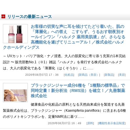
リリースの最新ニュース
お客様の切実な声に耳を傾けてたどり着いた、肌の
「薄層化」への答え こすらず、うるおす朝夜別オ
ールインワン「ハルメク 薬用美肌液」が、さらなる
高機能化を遂げてリニューアル！／株式会社ハルメ
クホールディングス
～ UVカット・バリア強化・ナノ浸透。大人の肌変化に寄り添う充実の1本完結
設計 〜 販売部数No.1（※1）雑誌『ハルメク』を発行する株式会社ハルメク
は、大人の肌変化である「薄層化（はくそうか）」に……
2026年08月07日 17：36
化粧品
新商品（美容）
新製品
美容
ブラックジンジャー成分6種を「1種類の標準品」で
同時定量！新分析法（RMS法）を確立！／丸善製薬
株式会社
健康食品や化粧品の原料となる天然由来成分を製造する丸善
製薬株式会社は、ブラックジンジャー（Kaempferia parviflora）に含まれる6種
のポリメトキシフラボンを、定量NMR法に基づ……
2026年08月07日 16：49
原料
機能性表示食品制度