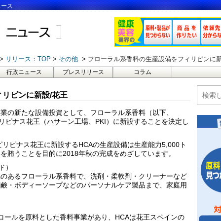
ュース
リリース：TOP
その他.
フローラル系香料の生産設備をフィリピンに新
行政ニュース
プレスリリース
コラム
リピンに新設/花王
事業の新たな設備投資として、フローラル系香料（以下、
ピリピナス花王（ハサーン工場、PKI）に新設することを決定し
ピリピナス花王に新設するHCAの生産設備は生産能力5,000ト
を賄うことを目的に2018年秋の完成をめざしています。
ド）
感のあるフローラル系香料で、洗剤・柔軟剤・クリーナーなど
石鹸・ボディーソープなどのパーソナルケア製品まで、家庭用
コールを原料とした香料事業があり、HCAは花王スペインの