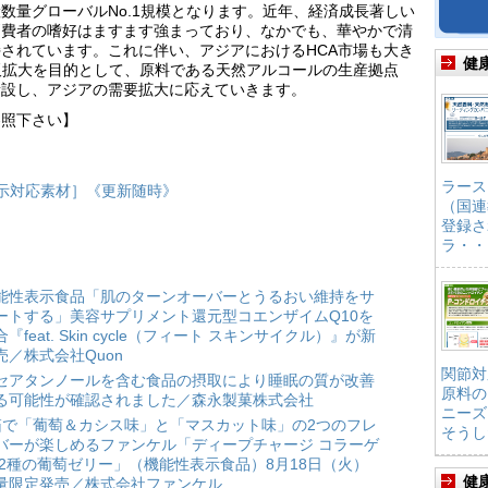
数量グローバルNo.1規模となります。近年、経済成長著しい
消費者の嗜好はますます強まっており、なかでも、華やかで清
されています。これに伴い、アジアにおけるHCA市場も大き
健
販拡大を目的として、原料である天然アルコールの生産拠点
新設し、アジアの需要拡大に応えていきます。
参照下さい】
ラース
表示対応素材］《更新随時》
（国連
登録さ
ラ・・
能性表示食品「肌のターンオーバーとうるおい維持をサ
ートする」美容サプリメント還元型コエンザイムQ10を
合『feat. Skin cycle（フィート スキンサイクル）』が新
売／株式会社Quon
関節対
セアタンノールを含む食品の摂取により睡眠の質が改善
原料の
る可能性が確認されました／森永製菓株式会社
ニーズ
箱で「葡萄＆カシス味」と「マスカット味」の2つのフレ
そうし
バーが楽しめるファンケル「ディープチャージ コラーゲ
 2種の葡萄ゼリー」（機能性表示食品）8月18日（火）
健
量限定発売／株式会社ファンケル