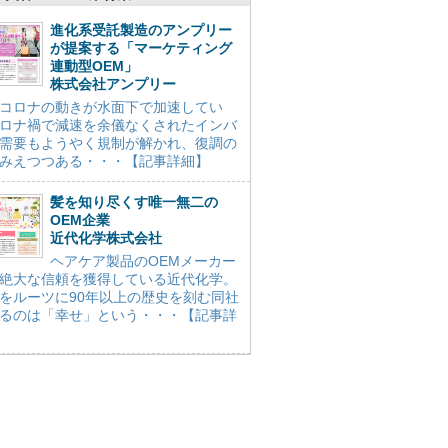
進化系受託製造のアンプリー
が提案する「マーケティング
連動型OEM」
株式会社アンプリー
コロナの動きが水面下で加速してい
ロナ禍で減速を余儀なくされたインバ
需要もようやく規制が解かれ、復調の
みえつつある・・・【記事詳細】
髪を知り尽くす唯一無二の
OEM企業
近代化学株式会社
ヘアケア製品のOEMメーカー
絶大な信頼を獲得している近代化学。
をルーツに90年以上の歴史を刻む同社
るのは「幸せ」という・・・【記事詳