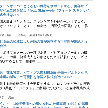
ターンオーバーとうるおい維持をサポートする」美容サプ
Q10を配合『feat. Skin cycle（フィート スキンサイ
式会社Quon
識の高まりとともに、スキンケアを外側からだけでなく、
がっています。とくに、年齢や生活習慣の変化により、肌
……
商品（美容）
新製品
機能性表示食品制度
む食品の摂取により睡眠の質が改善する可能性が確認され
会社
、ポリフェノールの一種である「ピセアタンノール」の機
す。この度、健常成人を対象としたヒト試験により、ピセ
摂取することで、睡眠中……
果】森永乳業、ビフィズス菌BB536配合ヨーグルトと生活
度の減速」の可能性を確認／株式会社Rhelixa
aが展開する老化研究の社会実装を推進し、ロンジェビティの実現
ク®共創プロジェクト」に参画いただいている森永乳業株式
美容
調査
ぐ。～ 100年美肌への想いを込めた最高峰（※1）の高機