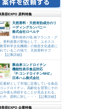
康美容EXPO 原料特集
天然香料・天然有効成分のリ
ーディングカンパニー
株式会社ロベルテ
香料発祥の地 南フランス・グ
。香料産業の聖地として、ユネスコ
教育科学文化機構）の無形文化遺産に
れているこの地で、天然香料サプ
・【記事詳細】
豚由来コンドロイチン
機能性表示食品対応
「P-コンドロイチンNHZ」
日本ハム株式会社
応素材として市場に定着している食品
コンドロイチン。高齢化を背景にその
は今後も持続することが見込まれる。
た中、原料に対し・・・【記事詳細】
康美容EXPO 企業特集