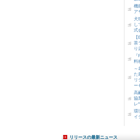
機
ア
犬
し
式
【
茶
り
『
料
～
た
リ
ー
高
協
レ
環
イ
リリースの最新ニュース