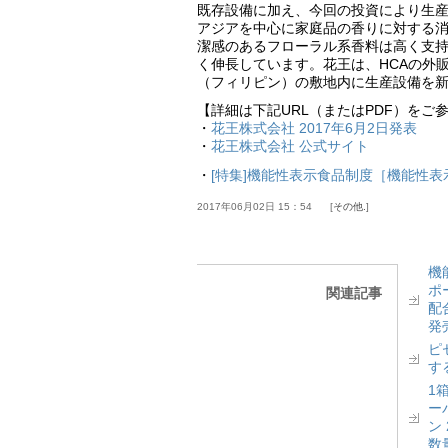
既存設備に加え、今回の投資により生産
アジアを中心に家庭品の香りに対する
潔感のあるフローラル系香料は高く支持
く伸長しています。花王は、HCAの外
（フィリピン）の敷地内に生産設備を
【詳細は下記URL（またはPDF）をご
・
花王株式会社 2017年6月2日発表
・
花王株式会社 公式サイト
・
[特集]機能性表示食品制度［機能性
2017年06月02日 15：54
その他.
機
ポ
関連記事
配
発
ピ
す
1
ー
ン
数