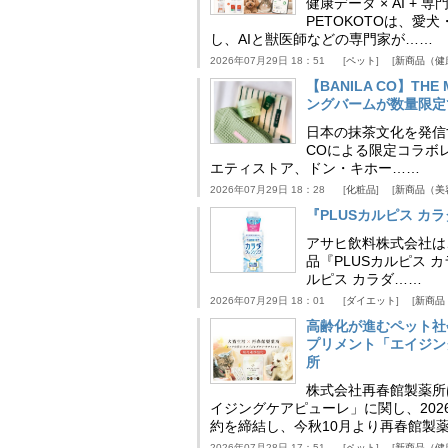
健康データ × AI 
PETOKOTOは、
し、AIと獣医師などの専門家が……
2026年07月29日 18：51
ペット
新商品（健
【BANILA CO】T
ングバームが数量限定
日本の抹茶文化を発信する
COによる限定コラボレ
エティストア、ドン・キホー……
2026年07月29日 18：28
化粧品
新商品（美
『PLUSカルピス 
アサヒ飲料株式会社は
品『PLUSカルピス 
ルピス カラダ……
2026年07月29日 18：01
ダイエット
新商品
高齢化が進むペット社
プリメント「エイジン
所
株式会社再春館製薬所
イジングケアピューレ」に関し、202
約を締結し、今秋10月より再春館製
2026年07月28日 17：51
ペット
新商品（健