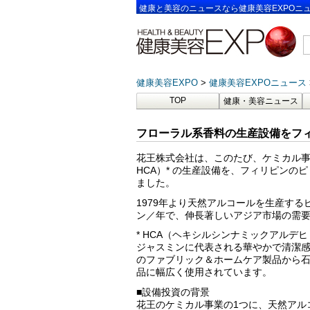
健康と美容のニュースなら健康美容EXPOニ
健康美容EXPO
健康美容EXPOニュース
TOP
健康・美容ニュース
フローラル系香料の生産設備をフィ
花王株式会社は、このたび、ケミカル
HCA）* の生産設備を、フィリピンの
ました。
1979年より天然アルコールを生産する
ン／年で、伸長著しいアジア市場の需要
* HCA（ヘキシルシンナミックアルデヒ
ジャスミンに代表される華やかで清潔
のファブリック＆ホームケア製品から
品に幅広く使用されています。
■設備投資の背景
花王のケミカル事業の1つに、天然アル