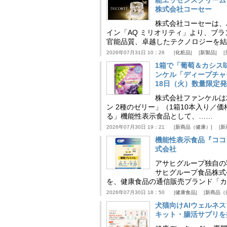
能エッセンスクリーム
株式会社コーセー
株式会社コーセーは、
イン「AQ ミリオリティ」より、ブ
官能品質、卓越したテクノロジーを結
2026年07月31日 10：26
化粧品
新製品
1箱で「葡萄＆カシス
ンケル「ディープチャ
18日（火）数量限定
株式会社ファンケルは2
ン 2種のゼリー」（1箱10本入り／
る」機能性表示食品として、……
2026年07月30日 19：21
新商品（健康）
新
機能性表示食品『ココ
式会社
アサヒグループ独自の
サヒグループ食品株式
を、健康食品の通信販売ブランド「カ
2026年07月30日 18：50
健康食品
新商品（
犬猫向けAIウェルネ
キット・腸活サプリを提