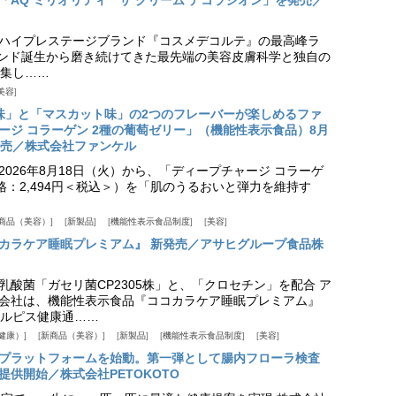
「AQ ミリオリティ ザ クリーム デコラシオン」を発売／
ハイプレステージブランド『コスメデコルテ』の最高峰ラ
ランド誕生から磨き続けてきた最先端の美容皮膚科学と独自の
集し……
美容
味」と「マスカット味」の2つのフレーバーが楽しめるファ
ージ コラーゲン 2種の葡萄ゼリー」（機能性表示食品）8月
発売／株式会社ファンケル
026年8月18日（火）から、「ディープチャージ コラーゲ
価格：2,494円＜税込＞）を「肌のうるおいと弾力を維持す
商品（美容）
新製品
機能性表示食品制度
美容
カラケア睡眠プレミアム』 新発売／アサヒグループ食品株
乳酸菌「ガセリ菌CP2305株」と、「クロセチン」を配合 ア
会社は、機能性表示食品『ココカラケア睡眠プレミアム』
ルピス健康通……
健康）
新商品（美容）
新製品
機能性表示食品制度
美容
スプラットフォームを始動。第一弾として腸内フローラ検査
供開始／株式会社PETOKOTO