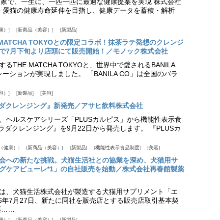
+ 専門家で、一生に、一匹一匹に最適な健康提案を実現 株式会社
愛犬・愛猫の健康寿命延伸を目指し、健康データを蓄積・解析
康）
新商品（美容）
新製品
HE MATCHA TOKYOとの限定コラボ！抹茶ラテ発想のクレンジ
で7月下旬より店頭にて販売開始！／モノック株式会社
THE MATCHA TOKYOと、世界中で愛されるBANILA
ーションが実現しました。 「BANILA CO」は全国のバラ
容）
新製品
美容
カラダクレンジング』新発売／アサヒ飲料株式会社
、ヘルスケアシリーズ「PLUSカルピス」から機能性表示食
カラダクレンジング』を9月22日から発売します。 『PLUSカ
（健康）
新商品（美容）
新製品
機能性表示食品制度
美容
会への新たな挑戦。犬猫生活社との協業を深め、犬猫用サ
グケアピューレ*1」の自社販売を始動／株式会社再春館製薬
は、犬猫生活株式会社が製造する犬猫用サプリメント「エ
6年7月27日、新たに同社を販売店とする販売店取引基本契
薬……
康）
新商品（美容）
新製品