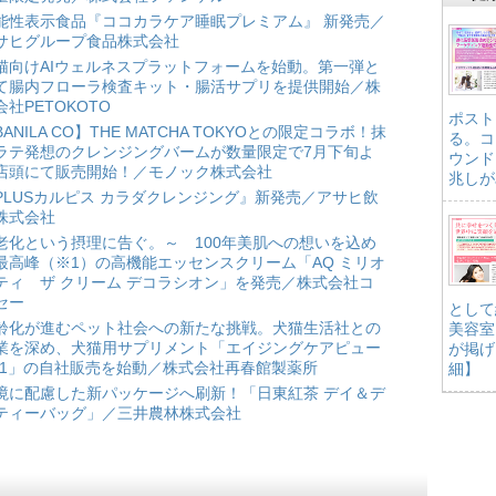
能性表示食品『ココカラケア睡眠プレミアム』 新発売／
サヒグループ食品株式会社
猫向けAIウェルネスプラットフォームを始動。第一弾と
て腸内フローラ検査キット・腸活サプリを提供開始／株
会社PETOKOTO
ポスト
BANILA CO】THE MATCHA TOKYOとの限定コラボ！抹
る。コ
ラテ発想のクレンジングバームが数量限定で7月下旬よ
ウンド
店頭にて販売開始！／モノック株式会社
兆しが
PLUSカルピス カラダクレンジング』新発売／アサヒ飲
株式会社
老化という摂理に告ぐ。～ 100年美肌への想いを込め
最高峰（※1）の高機能エッセンスクリーム「AQ ミリオ
ティ ザ クリーム デコラシオン」を発売／株式会社コ
セー
として
齢化が進むペット社会への新たな挑戦。犬猫生活社との
美容室
業を深め、犬猫用サプリメント「エイジングケアピュー
が掲げ
*1」の自社販売を始動／株式会社再春館製薬所
細】
境に配慮した新パッケージへ刷新！「日東紅茶 デイ＆デ
ティーバッグ」／三井農林株式会社