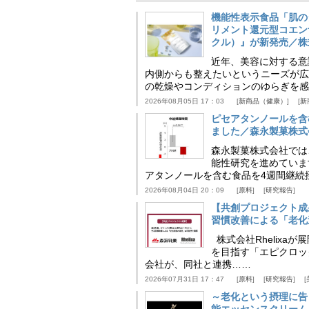
機能性表示食品「肌の
リメント還元型コエンザイム
クル）』が新発売／株
近年、美容に対する意
内側からも整えたいというニーズが広
の乾燥やコンディションのゆらぎを感
2026年08月05日 17：03
新商品（健康）
新
ピセアタンノールを含
ました／森永製菓株式
森永製菓株式会社では
能性研究を進めていま
アタンノールを含む食品を4週間継続
2026年08月04日 20：09
原料
研究報告
【共創プロジェクト成
習慣改善による「老化速
株式会社Rhelix
を目指す「エピクロッ
会社が、同社と連携……
2026年07月31日 17：47
原料
研究報告
～老化という摂理に告