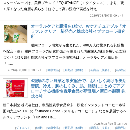
スターグループは、美容ブランド「EQUITANCE（エクイタンス）」より、硬
く厚くなった角層を柔らかくほぐして高い浸透*³ 実感を叶え……
2026年08月07日 09：44
オーラルケアと腸活を1粒で。Wケアチュアブル「オ
ラフル クリア」新発売／株式会社イブフローラ研究
所
腸内フローラ研究から生まれた、400万人に愛される乳酸菌
を配合（※） 腸内フローラの研究開発から生まれた乳酸菌AD株®を用いた製品
づくりに取り組む株式会社イブフローラ研究所は、オーラルケアと腸活を
サ……
2026年08月06日 18：21
健康食品
新商品（健康）
新商品（美容）
新製品
4種類の赤い野菜と果実配合で、おいしく続ける美活
習慣。冷え、脚のむくみ、肌、脂肪にまとめてアプ
ローチする機能性表示食品が新登場／新日本製薬 株
式会社
新日本製薬 株式会社は、機能性表示食品粉末・顆粒インスタントコーヒー市場
国内売上No.1※1の「Slimore Coffee（スリモアコーヒー）」などを展開するヘ
ルスケアブランド『Fun and He……
2026年08月06日 18：00
ダイエット
健康
健康食品
新商品（健康）
新商品（美容）
新製品