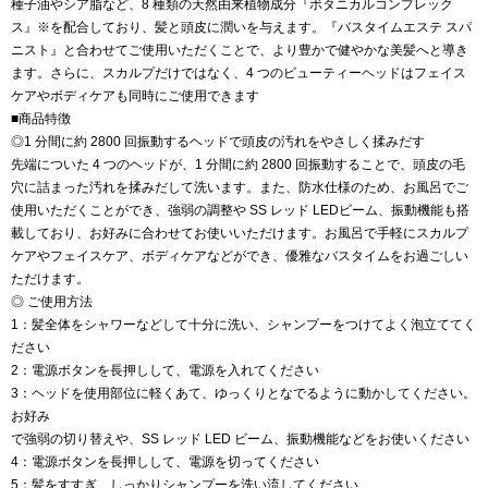
種子油やシア脂など、8 種類の天然由来植物成分『ボタニカルコンプレック
ス』※を配合しており、髪と頭皮に潤いを与えます。『バスタイムエステ スパ
ニスト』と合わせてご使用いただくことで、より豊かで健やかな美髪へと導き
ます。さらに、スカルプだけではなく、4 つのビューティーヘッドはフェイス
ケアやボディケアも同時にご使用できます
■商品特徴
◎1 分間に約 2800 回振動するヘッドで頭皮の汚れをやさしく揉みだす
先端についた 4 つのヘッドが、1 分間に約 2800 回振動することで、頭皮の毛
穴に詰まった汚れを揉みだして洗います。また、防水仕様のため、お風呂でご
使用いただくことができ、強弱の調整や SS レッド LEDビーム、振動機能も搭
載しており、お好みに合わせてお使いいただけます。お風呂で手軽にスカルプ
ケアやフェイスケア、ボディケアなどができ、優雅なバスタイムをお過ごしい
ただけます。
◎ ご使用方法
1：髪全体をシャワーなどして十分に洗い、シャンプーをつけてよく泡立ててく
ださい
2：電源ボタンを長押しして、電源を入れてください
3：ヘッドを使用部位に軽くあて、ゆっくりとなでるように動かしてください。
お好み
で強弱の切り替えや、SS レッド LED ビーム、振動機能などをお使いください
4：電源ボタンを長押しして、電源を切ってください
5：髪をすすぎ、しっかりシャンプーを洗い流してください