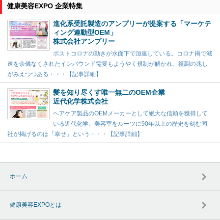
健康美容EXPO 企業特集
進化系受託製造のアンプリーが提案する「マーケテ
ィング連動型OEM」
株式会社アンプリー
ポストコロナの動きが水面下で加速している。コロナ禍で減
速を余儀なくされたインバウンド需要もようやく規制が解かれ、復調の兆し
がみえつつある・・・【記事詳細】
髪を知り尽くす唯一無二のOEM企業
近代化学株式会社
ヘアケア製品のOEMメーカーとして絶大な信頼を獲得して
いる近代化学。美容室をルーツに90年以上の歴史を刻む同
社が掲げるのは「幸せ」という・・・【記事詳細】
ホーム
健康美容EXPOとは