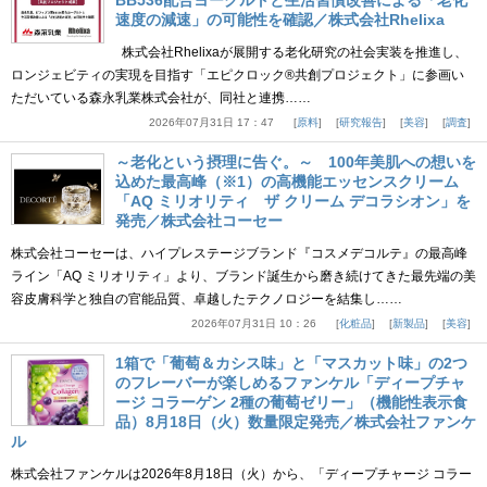
BB536配合ヨーグルトと生活習慣改善による「老化
速度の減速」の可能性を確認／株式会社Rhelixa
株式会社Rhelixaが展開する老化研究の社会実装を推進し、
ロンジェビティの実現を目指す「エピクロック®共創プロジェクト」に参画い
ただいている森永乳業株式会社が、同社と連携……
2026年07月31日 17：47
原料
研究報告
美容
調査
～老化という摂理に告ぐ。～ 100年美肌への想いを
込めた最高峰（※1）の高機能エッセンスクリーム
「AQ ミリオリティ ザ クリーム デコラシオン」を
発売／株式会社コーセー
株式会社コーセーは、ハイプレステージブランド『コスメデコルテ』の最高峰
ライン「AQ ミリオリティ」より、ブランド誕生から磨き続けてきた最先端の美
容皮膚科学と独自の官能品質、卓越したテクノロジーを結集し……
2026年07月31日 10：26
化粧品
新製品
美容
1箱で「葡萄＆カシス味」と「マスカット味」の2つ
のフレーバーが楽しめるファンケル「ディープチャ
ージ コラーゲン 2種の葡萄ゼリー」（機能性表示食
品）8月18日（火）数量限定発売／株式会社ファンケ
ル
株式会社ファンケルは2026年8月18日（火）から、「ディープチャージ コラー