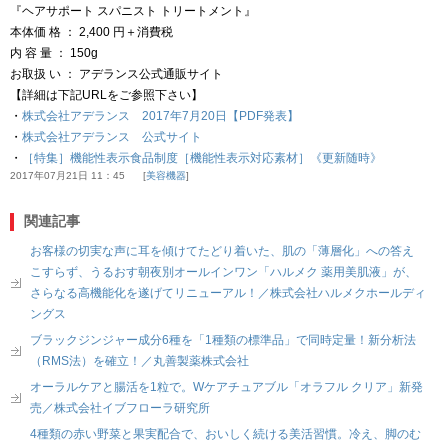
『ヘアサポート スパニスト トリートメント』
本体価 格 ： 2,400 円＋消費税
内 容 量 ： 150g
お取扱 い ： アデランス公式通販サイト
【詳細は下記URLをご参照下さい】
・
株式会社アデランス 2017年7月20日【PDF発表】
・
株式会社アデランス 公式サイト
・
［特集］機能性表示食品制度［機能性表示対応素材］《更新随時》
2017年07月21日 11：45
美容機器
関連記事
お客様の切実な声に耳を傾けてたどり着いた、肌の「薄層化」への答え
こすらず、うるおす朝夜別オールインワン「ハルメク 薬用美肌液」が、
さらなる高機能化を遂げてリニューアル！／株式会社ハルメクホールディ
ングス
ブラックジンジャー成分6種を「1種類の標準品」で同時定量！新分析法
（RMS法）を確立！／丸善製薬株式会社
オーラルケアと腸活を1粒で。Wケアチュアブル「オラフル クリア」新発
売／株式会社イブフローラ研究所
4種類の赤い野菜と果実配合で、おいしく続ける美活習慣。冷え、脚のむ