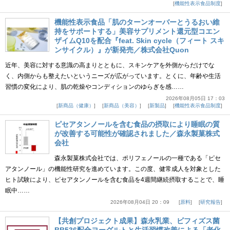
機能性表示食品制度
機能性表示食品「肌のターンオーバーとうるおい維
持をサポートする」美容サプリメント還元型コエン
ザイムQ10を配合『feat. Skin cycle（フィート スキ
ンサイクル）』が新発売／株式会社Quon
近年、美容に対する意識の高まりとともに、スキンケアを外側からだけでな
く、内側からも整えたいというニーズが広がっています。とくに、年齢や生活
習慣の変化により、肌の乾燥やコンディションのゆらぎを感……
2026年08月05日 17：03
新商品（健康）
新商品（美容）
新製品
機能性表示食品制度
ピセアタンノールを含む食品の摂取により睡眠の質
が改善する可能性が確認されました／森永製菓株式
会社
森永製菓株式会社では、ポリフェノールの一種である「ピセ
アタンノール」の機能性研究を進めています。この度、健常成人を対象とした
ヒト試験により、ピセアタンノールを含む食品を4週間継続摂取することで、睡
眠中……
2026年08月04日 20：09
原料
研究報告
【共創プロジェクト成果】森永乳業、ビフィズス菌