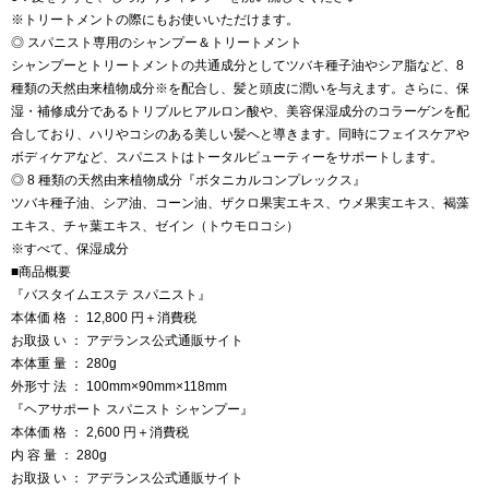
※トリートメントの際にもお使いいただけます。
◎ スパニスト専用のシャンプー＆トリートメント
シャンプーとトリートメントの共通成分としてツバキ種子油やシア脂など、8
種類の天然由来植物成分※を配合し、髪と頭皮に潤いを与えます。さらに、保
湿・補修成分であるトリプルヒアルロン酸や、美容保湿成分のコラーゲンを配
合しており、ハリやコシのある美しい髪へと導きます。同時にフェイスケアや
ボディケアなど、スパニストはトータルビューティーをサポートします。
◎ 8 種類の天然由来植物成分『ボタニカルコンプレックス』
ツバキ種子油、シア油、コーン油、ザクロ果実エキス、ウメ果実エキス、褐藻
エキス、チャ葉エキス、ゼイン（トウモロコシ）
※すべて、保湿成分
■商品概要
『バスタイムエステ スパニスト』
本体価 格 ： 12,800 円＋消費税
お取扱 い ： アデランス公式通販サイト
本体重 量 ： 280g
外形寸 法 ： 100mm×90mm×118mm
『ヘアサポート スパニスト シャンプー』
本体価 格 ： 2,600 円＋消費税
内 容 量 ： 280g
お取扱 い ： アデランス公式通販サイト