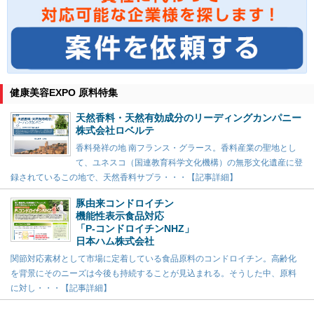
健康美容EXPO 原料特集
天然香料・天然有効成分のリーディングカンパニー
株式会社ロベルテ
香料発祥の地 南フランス・グラース。香料産業の聖地とし
て、ユネスコ（国連教育科学文化機構）の無形文化遺産に登
録されているこの地で、天然香料サプラ・・・【記事詳細】
豚由来コンドロイチン
機能性表示食品対応
「P-コンドロイチンNHZ」
日本ハム株式会社
関節対応素材として市場に定着している食品原料のコンドロイチン。高齢化
を背景にそのニーズは今後も持続することが見込まれる。そうした中、原料
に対し・・・【記事詳細】