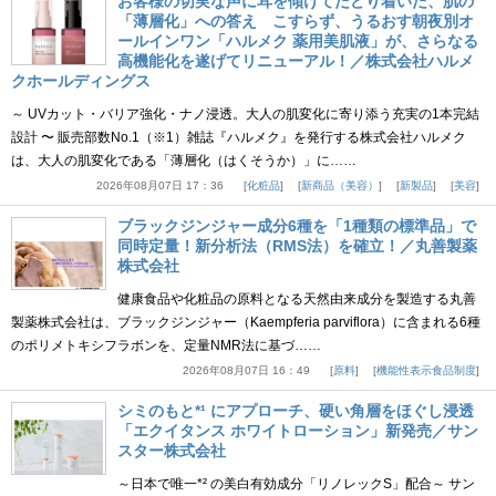
お客様の切実な声に耳を傾けてたどり着いた、肌の
「薄層化」への答え こすらず、うるおす朝夜別オ
ールインワン「ハルメク 薬用美肌液」が、さらなる
高機能化を遂げてリニューアル！／株式会社ハルメ
クホールディングス
～ UVカット・バリア強化・ナノ浸透。大人の肌変化に寄り添う充実の1本完結
設計 〜 販売部数No.1（※1）雑誌『ハルメク』を発行する株式会社ハルメク
は、大人の肌変化である「薄層化（はくそうか）」に……
2026年08月07日 17：36
化粧品
新商品（美容）
新製品
美容
ブラックジンジャー成分6種を「1種類の標準品」で
同時定量！新分析法（RMS法）を確立！／丸善製薬
株式会社
健康食品や化粧品の原料となる天然由来成分を製造する丸善
製薬株式会社は、ブラックジンジャー（Kaempferia parviflora）に含まれる6種
のポリメトキシフラボンを、定量NMR法に基づ……
2026年08月07日 16：49
原料
機能性表示食品制度
シミのもと*¹ にアプローチ、硬い角層をほぐし浸透
「エクイタンス ホワイトローション」新発売／サン
スター株式会社
～日本で唯一*² の美白有効成分「リノレックS」配合～ サン