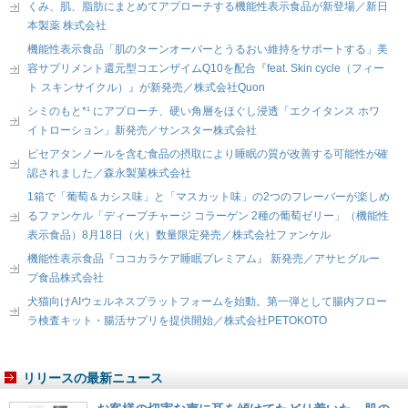
くみ、肌、脂肪にまとめてアプローチする機能性表示食品が新登場／新日
本製薬 株式会社
機能性表示食品「肌のターンオーバーとうるおい維持をサポートする」美
容サプリメント還元型コエンザイムQ10を配合『feat. Skin cycle（フィー
ト スキンサイクル）』が新発売／株式会社Quon
シミのもと*¹ にアプローチ、硬い角層をほぐし浸透「エクイタンス ホワ
イトローション」新発売／サンスター株式会社
ピセアタンノールを含む食品の摂取により睡眠の質が改善する可能性が確
認されました／森永製菓株式会社
1箱で「葡萄＆カシス味」と「マスカット味」の2つのフレーバーが楽しめ
るファンケル「ディープチャージ コラーゲン 2種の葡萄ゼリー」（機能性
表示食品）8月18日（火）数量限定発売／株式会社ファンケル
機能性表示食品『ココカラケア睡眠プレミアム』 新発売／アサヒグルー
プ食品株式会社
犬猫向けAIウェルネスプラットフォームを始動。第一弾として腸内フロー
ラ検査キット・腸活サプリを提供開始／株式会社PETOKOTO
リリースの最新ニュース