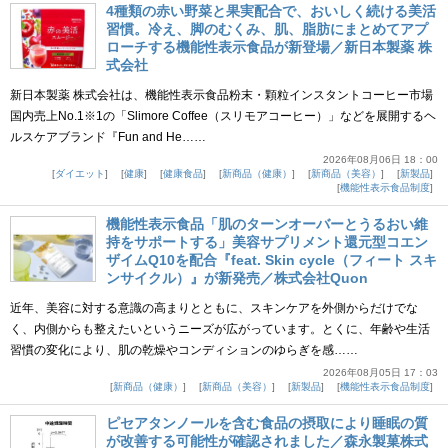
4種類の赤い野菜と果実配合で、おいしく続ける美活
習慣。冷え、脚のむくみ、肌、脂肪にまとめてアプ
ローチする機能性表示食品が新登場／新日本製薬 株
式会社
新日本製薬 株式会社は、機能性表示食品粉末・顆粒インスタントコーヒー市場
国内売上No.1※1の「Slimore Coffee（スリモアコーヒー）」などを展開するヘ
ルスケアブランド『Fun and He……
2026年08月06日 18：00
ダイエット
健康
健康食品
新商品（健康）
新商品（美容）
新製品
機能性表示食品制度
機能性表示食品「肌のターンオーバーとうるおい維
持をサポートする」美容サプリメント還元型コエン
ザイムQ10を配合『feat. Skin cycle（フィート スキ
ンサイクル）』が新発売／株式会社Quon
近年、美容に対する意識の高まりとともに、スキンケアを外側からだけでな
く、内側からも整えたいというニーズが広がっています。とくに、年齢や生活
習慣の変化により、肌の乾燥やコンディションのゆらぎを感……
2026年08月05日 17：03
新商品（健康）
新商品（美容）
新製品
機能性表示食品制度
ピセアタンノールを含む食品の摂取により睡眠の質
が改善する可能性が確認されました／森永製菓株式