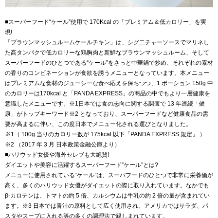
■スーパーフード“ケール”使用で 170Kcal の「プレミアム＆低カロリー」を実
現!
「ブラウンマッシュルームケールチキン」は、シグ二チャーソースでマリネし
た高タンパクで低カロリーな鶏胸肉と新鮮なブラウンマッシュルーム、そして
スーパーフードのひとつである“ケール”をさっと中華鍋で炒め、それぞれの素材
の香りのコンビネーションが食欲を誘うメニューとなっています。本メニュー
はプレミアムな食材のジューシーな食べ応えを保ちつつ、1 ポーション 150g 中
のカロリーは170kcal と「PANDA EXPRESS」の商品の中でもより一層健康を
意識したメニューです。※1日本では食の志向に関する調査で 13 年連続「健
康」がトップキーワード※2 となっており、スーパーフードなど健康食品の需
要が高まるに伴い、この度日本でメニュー化される運びとなりました。
※1（ 100g 当りのカロリー数が 175kcal 以下「PANDA EXPRESS 規定」 ）
※2 （2017 年 3 月 日本政策金融公庫より）
■ハリウッド女優や海外セレブも大絶賛!
ダイエットや美容に活躍するスーパーフード”ケール”とは?
メニューに使用されている“ケール”は、スーパフードのひとつで非常に栄養価が
高く、多くのハリウッド女優がダイエットの際に取り入れています。なかでも
β-カロテンは、トマトの約 5 倍、カルシウムは牛乳の約 2 倍の量が含まれてい
ます。※3 日本では青汁の原料として広く使用され、アメリカではサラダ、パ
スタやスープに入れる等の多くの調理法で親しまれています。