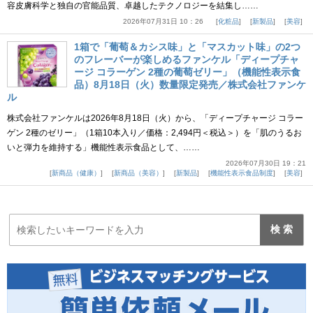
容皮膚科学と独自の官能品質、卓越したテクノロジーを結集し……
2026年07月31日 10：26
化粧品
新製品
美容
1箱で「葡萄＆カシス味」と「マスカット味」の2つ
のフレーバーが楽しめるファンケル「ディープチャ
ージ コラーゲン 2種の葡萄ゼリー」（機能性表示食
品）8月18日（火）数量限定発売／株式会社ファンケ
ル
株式会社ファンケルは2026年8月18日（火）から、「ディープチャージ コラー
ゲン 2種のゼリー」（1箱10本入り／価格：2,494円＜税込＞）を「肌のうるお
いと弾力を維持する」機能性表示食品として、……
2026年07月30日 19：21
新商品（健康）
新商品（美容）
新製品
機能性表示食品制度
美容