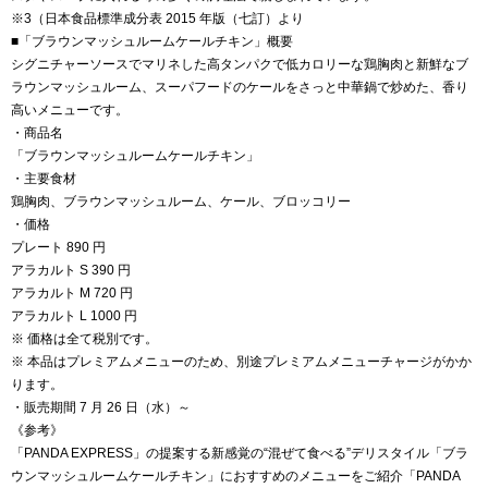
※3（日本食品標準成分表 2015 年版（七訂）より
■「ブラウンマッシュルームケールチキン」概要
シグニチャーソースでマリネした高タンパクで低カロリーな鶏胸肉と新鮮なブ
ラウンマッシュルーム、スーパフードのケールをさっと中華鍋で炒めた、香り
高いメニューです。
・商品名
「ブラウンマッシュルームケールチキン」
・主要食材
鶏胸肉、ブラウンマッシュルーム、ケール、ブロッコリー
・価格
プレート 890 円
アラカルト S 390 円
アラカルト M 720 円
アラカルト L 1000 円
※ 価格は全て税別です。
※ 本品はプレミアムメニューのため、別途プレミアムメニューチャージがかか
ります。
・販売期間 7 月 26 日（水）～
《参考》
「PANDA EXPRESS」の提案する新感覚の“混ぜて食べる”デリスタイル「ブラ
ウンマッシュルームケールチキン」におすすめのメニューをご紹介「PANDA