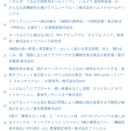
こすらず、うるおす朝夜別オールインワン「ハルメク 薬用美肌液」が、
さらなる高機能化を遂げてリニューアル！／株式会社ハルメクホールディ
ングス
ブラックジンジャー成分6種を「1種類の標準品」で同時定量！新分析法
（RMS法）を確立！／丸善製薬株式会社
オーラルケアと腸活を1粒で。Wケアチュアブル「オラフル クリア」新発
売／株式会社イブフローラ研究所
4種類の赤い野菜と果実配合で、おいしく続ける美活習慣。冷え、脚のむ
くみ、肌、脂肪にまとめてアプローチする機能性表示食品が新登場／新日
本製薬 株式会社
機能性表示食品「肌のターンオーバーとうるおい維持をサポートする」美
容サプリメント還元型コエンザイムQ10を配合『feat. Skin cycle（フィー
ト スキンサイクル）』が新発売／株式会社Quon
シミのもと*¹ にアプローチ、硬い角層をほぐし浸透「エクイタンス ホワ
イトローション」新発売／サンスター株式会社
ピセアタンノールを含む食品の摂取により睡眠の質が改善する可能性が確
認されました／森永製菓株式会社
1箱で「葡萄＆カシス味」と「マスカット味」の2つのフレーバーが楽しめ
るファンケル「ディープチャージ コラーゲン 2種の葡萄ゼリー」（機能性
表示食品）8月18日（火）数量限定発売／株式会社ファンケル