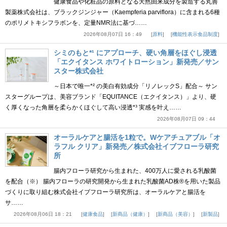
健康食品や化粧品の原料となる天然由来成分を製造する丸善
製薬株式会社は、ブラックジンジャー（Kaempferia parviflora）に含まれる6種
のポリメトキシフラボンを、定量NMR法に基づ……
2026年08月07日 16：49
原料
機能性表示食品制度
シミのもと*¹ にアプローチ、硬い角層をほぐし浸透
「エクイタンス ホワイトローション」新発売／サン
スター株式会社
～日本で唯一*² の美白有効成分「リノレックS」配合～ サン
スターグループは、美容ブランド「EQUITANCE（エクイタンス）」より、硬
く厚くなった角層を柔らかくほぐして高い浸透*³ 実感を叶え……
2026年08月07日 09：44
オーラルケアと腸活を1粒で。Wケアチュアブル「オ
ラフル クリア」新発売／株式会社イブフローラ研究
所
腸内フローラ研究から生まれた、400万人に愛される乳酸菌
を配合（※） 腸内フローラの研究開発から生まれた乳酸菌AD株®を用いた製品
づくりに取り組む株式会社イブフローラ研究所は、オーラルケアと腸活を
サ……
2026年08月06日 18：21
健康食品
新商品（健康）
新商品（美容）
新製品