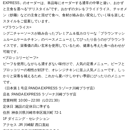
EXPRESS」のオーダーは、単品毎にオーダーする通常の中華と違い、おかず
と主食を選べる“デリスタイル”です。おかずのタレをフライドライス、チャオメ
ン（炒麺）などの主食と混ぜて食べ、食材が絡み合い変化していく味を楽しむ
スタイルをご提案しています。
<ブラウンライス>
シグ二チャーソースが絡み合ったプレミアム＆低カロリーな「ブラウンマッシ
ュルームケールチキン」のベースメニューとしてぴったり合うのがブラウンラ
イスです。栄養価の高い玄米を使用しているため、健康も考えた食べ合わせが
可能です。
<ブロッコリービーフ>
ビーフを使用しながらも濃すぎない味付けで、人気の定番メニュー。ビーフと
ブロッコリーの相性が好評で、オレンジチキンに並ぶ人気メニューです。しっ
かりと栄養を補えるため、これから夏バテしやすい季節にぴったりのメニュー
です。
《日本第 1 号店 PANDA EXPRESS ラゾーナ川崎プラザ店》
店名 :PANDA EXPRESS ラゾーナ川崎プラザ店
営業時間 :10:00～22:00（LO:21:30）
定休日 :施設の定休日に準ずる
住所 :神奈川県川崎市幸区堀川町 72-1
1F ダイニング・セレクション
アクセス :JR 川崎駅 西口直結