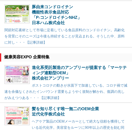
豚由来コンドロイチン
機能性表示食品対応
「P-コンドロイチンNHZ」
日本ハム株式会社
関節対応素材として市場に定着している食品原料のコンドロイチン。高齢化
を背景にそのニーズは今後も持続することが見込まれる。そうした中、原料
に対し・・・【記事詳細】
健康美容EXPO 企業特集
進化系受託製造のアンプリーが提案する「マーケテ
ィング連動型OEM」
株式会社アンプリー
ポストコロナの動きが水面下で加速している。コロナ禍で減
速を余儀なくされたインバウンド需要もようやく規制が解かれ、復調の兆し
がみえつつある・・・【記事詳細】
髪を知り尽くす唯一無二のOEM企業
近代化学株式会社
ヘアケア製品のOEMメーカーとして絶大な信頼を獲得して
いる近代化学。美容室をルーツに90年以上の歴史を刻む同