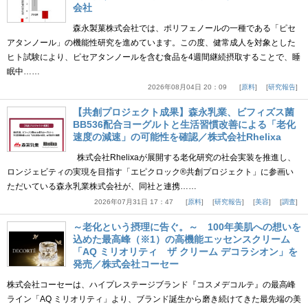
会社
森永製菓株式会社では、ポリフェノールの一種である「ピセ
アタンノール」の機能性研究を進めています。この度、健常成人を対象とした
ヒト試験により、ピセアタンノールを含む食品を4週間継続摂取することで、睡
眠中……
2026年08月04日 20：09
原料
研究報告
【共創プロジェクト成果】森永乳業、ビフィズス菌
BB536配合ヨーグルトと生活習慣改善による「老化
速度の減速」の可能性を確認／株式会社Rhelixa
株式会社Rhelixaが展開する老化研究の社会実装を推進し、
ロンジェビティの実現を目指す「エピクロック®共創プロジェクト」に参画い
ただいている森永乳業株式会社が、同社と連携……
2026年07月31日 17：47
原料
研究報告
美容
調査
～老化という摂理に告ぐ。～ 100年美肌への想いを
込めた最高峰（※1）の高機能エッセンスクリーム
「AQ ミリオリティ ザ クリーム デコラシオン」を
発売／株式会社コーセー
株式会社コーセーは、ハイプレステージブランド『コスメデコルテ』の最高峰
ライン「AQ ミリオリティ」より、ブランド誕生から磨き続けてきた最先端の美