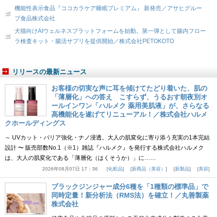
機能性表示食品『ココカラケア睡眠プレミアム』 新発売／アサヒグルー
プ食品株式会社
犬猫向けAIウェルネスプラットフォームを始動。第一弾として腸内フロー
ラ検査キット・腸活サプリを提供開始／株式会社PETOKOTO
リリースの最新ニュース
お客様の切実な声に耳を傾けてたどり着いた、肌の
「薄層化」への答え こすらず、うるおす朝夜別オ
ールインワン「ハルメク 薬用美肌液」が、さらなる
高機能化を遂げてリニューアル！／株式会社ハルメ
クホールディングス
～ UVカット・バリア強化・ナノ浸透。大人の肌変化に寄り添う充実の1本完結
設計 〜 販売部数No.1（※1）雑誌『ハルメク』を発行する株式会社ハルメク
は、大人の肌変化である「薄層化（はくそうか）」に……
2026年08月07日 17：36
化粧品
新商品（美容）
新製品
美容
ブラックジンジャー成分6種を「1種類の標準品」で
同時定量！新分析法（RMS法）を確立！／丸善製薬
株式会社