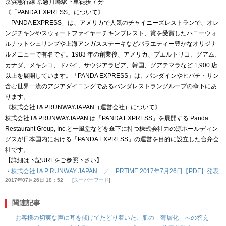
京浜急行線 京急川崎駅下車徒歩 7 分
《「PANDA EXPRESS」について》
「PANDA EXPRESS」は、アメリカで人気のチャイニーズレストランで、オレ
ンジチキンやスウィートファイヤーチキンブレスト、賞を受賞したハニーウォ
ルナットシュリンプや上海アンガスステーキなどバラエティー豊かなオリジナ
ルメニューで有名です。1983 年の創業後、アメリカ、プエルトリコ、グアム、
カナダ、メキシコ、ドバイ、サウジアラビア、韓国、グアテマラなど 1,900 店
以上を展開しています。「PANDA EXPRESS」は、パンダインやヒバチ・サン
含む世界一流のアジアダイニングであるパンダレストラングループの傘下にあ
ります。
《株式会社 I＆PRUNWAYJAPAN（運営会社）について》
株式会社 I＆PRUNWAYJAPAN は「PANDA EXPRESS」を展開する Panda
Restaurant Group, Inc.と一風堂などを傘下に持つ株式会社力の源ホールディン
グスが日本国内における「PANDA EXPRESS」の運営を目的に設立した合弁会
社です。
【詳細は下記URLをご参照下さい】
・
株式会社 I＆P RUNWAY JAPAN ／ PRTIME 2017年7月26日【PDF】発表
2017年07月26日 18：52
スーパーフード
関連記事
お客様の切実な声に耳を傾けてたどり着いた、肌の「薄層化」への答え