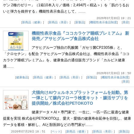
ゲン 2種のゼリー」（1箱10本入り／価格：2,494円＜税込＞）を「肌のうるお
いと弾力を維持する」機能性表示食品として、……
2026年07月30日 19：21
新商品（健康）
新商品（美容）
新製品
機能性表示食品制度
美容
機能性表示食品『ココカラケア睡眠プレミアム』 新
発売／アサヒグループ食品株式会社
アサヒグループ独自の乳酸菌「ガセリ菌CP2305株」と、
「クロセチン」を配合 アサヒグループ食品株式会社は、機能性表示食品『ココ
カラケア睡眠プレミアム』を、健康食品の通信販売ブランド「カルピス健康
通……
2026年07月30日 18：50
健康食品
新商品（健康）
新商品（美容）
新製品
機能性表示食品制度
美容
犬猫向けAIウェルネスプラットフォームを始動。第
一弾として腸内フローラ検査キット・腸活サプリを
提供開始／株式会社PETOKOTO
健康データ × AI + 専門家で、一生に、一匹一匹に最適な健康
提案を実現 株式会社PETOKOTOは、愛犬・愛猫の健康寿命延伸を目指し、健康
データを蓄積・解析し、AIと獣医師などの専門家が……
2026年07月29日 18：51
ペット
新商品（健康）
新商品（美容）
新製品