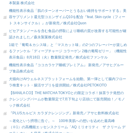
本製薬 株式会社
機能性表示食品「肌のターンオーバーとうるおい維持をサポートする」美
容サプリメント還元型コエンザイムQ10を配合『feat. Skin cycle（フィー
ト スキンサイクル）』が新発売／株式会社Quon
ピセアタンノールを含む食品の摂取により睡眠の質が改善する可能性が確
認されました／森永製菓株式会社
1箱で「葡萄＆カシス味」と「マスカット味」の2つのフレーバーが楽しめ
るファンケル「ディープチャージ コラーゲン 2種の葡萄ゼリー」（機能性
表示食品）8月18日（火）数量限定発売／株式会社ファンケル
機能性表示食品『ココカラケア睡眠プレミアム』 新発売／アサヒグルー
プ食品株式会社
犬猫向けAIウェルネスプラットフォームを始動。第一弾として腸内フロー
ラ検査キット・腸活サプリを提供開始／株式会社PETOKOTO
【BANILA CO】THE MATCHA TOKYOとの限定コラボ！抹茶ラテ発想の
クレンジングバームが数量限定で7月下旬より店頭にて販売開始！／モノ
ック株式会社
『PLUSカルピス カラダクレンジング』新発売／アサヒ飲料株式会社
～老化という摂理に告ぐ。～ 100年美肌への想いを込めた最高峰
（※1）の高機能エッセンスクリーム「AQ ミリオリティ ザ クリーム デ