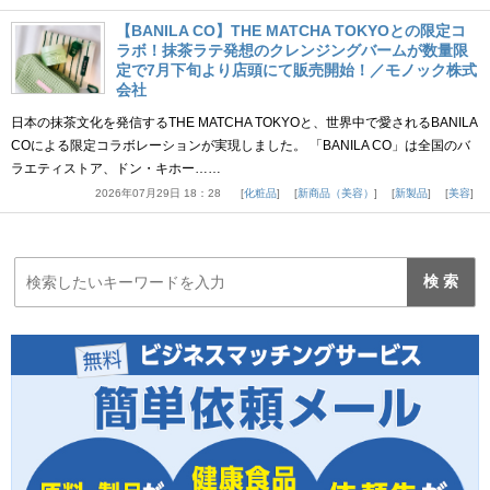
【BANILA CO】THE MATCHA TOKYOとの限定コ
ラボ！抹茶ラテ発想のクレンジングバームが数量限
定で7月下旬より店頭にて販売開始！／モノック株式
会社
日本の抹茶文化を発信するTHE MATCHA TOKYOと、世界中で愛されるBANILA
COによる限定コラボレーションが実現しました。 「BANILA CO」は全国のバ
ラエティストア、ドン・キホー……
2026年07月29日 18：28
化粧品
新商品（美容）
新製品
美容