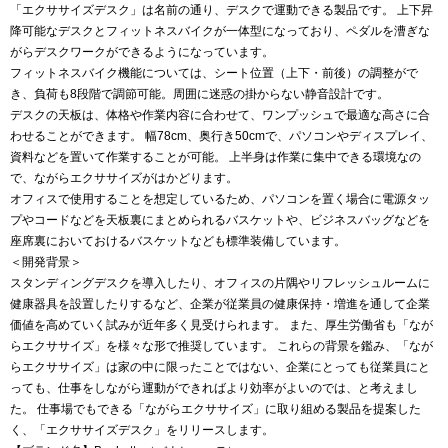
「エクササイズデスク」は名前の通り、デスクで運動できる製品です。 上下昇
降可能なデスクとフィットネスバイクが一体型になっており、ペダルを漕ぎな
がらデスクワークができるようになっています。
フィットネスバイク機能については、シート位置（上下・前後）の調整がで
き、負荷も8段階で調節可能。周囲に迷惑の掛からない静音設計です。
デスクの天板は、体格や作業内容に合わせて、ワンプッシュで最適な高さに合
わせることができます。 幅78cm、奥行き50cmで、パソコンやディスプレイ、
資料などを置いて作業することが可能。 上半身は作業に集中できる環境なの
で、ながらエクササイズがはかどります。
オフィスで使用することを想定しているため、パソコンを置く場合に電源タッ
プやコードなどを天板裏にまとめられるバスケットや、ビジネスバッグなどを
座席裏においておけるバスケットなども標準装備しています。
＜開発背景＞
スタンディングデスクを導入したり、オフィスの片隅やリフレッシュルームに
健康器具を設置したりするなど、企業が従業員の健康保持・増進を通して企業
価値を高めていく試みが近年多く見受けられます。 また、厚生労働省も「なが
らエクササイズ」を様々な形で推奨しています。 これらの背景を鑑み、「なが
らエクササイズ」は家の中に限ったことではない、企業にとっても従業員にと
っても、仕事をしながら運動ができればより効率がよいのでは、と考えまし
た。 仕事場でもできる「ながらエクササイズ」に取り組める製品を提案した
く、「エクササイズデスク」をリリースします。