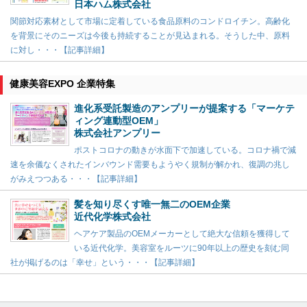
日本ハム株式会社
関節対応素材として市場に定着している食品原料のコンドロイチン。高齢化
を背景にそのニーズは今後も持続することが見込まれる。そうした中、原料
に対し・・・【記事詳細】
健康美容EXPO 企業特集
進化系受託製造のアンプリーが提案する「マーケテ
ィング連動型OEM」
株式会社アンプリー
ポストコロナの動きが水面下で加速している。コロナ禍で減
速を余儀なくされたインバウンド需要もようやく規制が解かれ、復調の兆し
がみえつつある・・・【記事詳細】
髪を知り尽くす唯一無二のOEM企業
近代化学株式会社
ヘアケア製品のOEMメーカーとして絶大な信頼を獲得して
いる近代化学。美容室をルーツに90年以上の歴史を刻む同
社が掲げるのは「幸せ」という・・・【記事詳細】