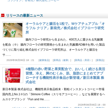
コラシオン」を発売／株式会社コーセー
リリースの最新ニュース
オーラルケアと腸活を1粒で。Wケアチュアブル「オ
ラフル クリア」新発売／株式会社イブフローラ研究
所
腸内フローラ研究から生まれた、400万人に愛される乳酸菌
を配合（※） 腸内フローラの研究開発から生まれた乳酸菌AD株®を用いた製品
づくりに取り組む株式会社イブフローラ研究所は、オーラルケアと腸活を
サ……
2026年08月06日 18：21
健康食品
新商品（健康）
新商品（美容）
新製品
4種類の赤い野菜と果実配合で、おいしく続ける美活
習慣。冷え、脚のむくみ、肌、脂肪にまとめてアプ
ローチする機能性表示食品が新登場／新日本製薬 株
式会社
新日本製薬 株式会社は、機能性表示食品粉末・顆粒インスタントコーヒー市場
国内売上No.1※1の「Slimore Coffee（スリモアコーヒー）」などを展開するヘ
ルスケアブランド『Fun and He……
2026年08月06日 18：00