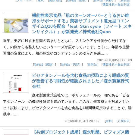
ダイエット
健康
健康食品
新商品（健康）
新商品（美容）
新製品
機能性表示食品制度
機能性表示食品「肌のターンオーバーとうるおい維
持をサポートする」美容サプリメント還元型コエン
ザイムQ10を配合『feat. Skin cycle（フィート スキ
ンサイクル）』が新発売／株式会社Quon
近年、美容に対する意識の高まりとともに、スキンケアを外側からだけでな
く、内側からも整えたいというニーズが広がっています。とくに、年齢や生活
習慣の変化により、肌の乾燥やコンディションのゆらぎを感……
2026年08月05日 17：03
新商品（健康）
新商品（美容）
新製品
機能性表示食品制度
ピセアタンノールを含む食品の摂取により睡眠の質
が改善する可能性が確認されました／森永製菓株式
会社
森永製菓株式会社では、ポリフェノールの一種である「ピセ
アタンノール」の機能性研究を進めています。この度、健常成人を対象とした
ヒト試験により、ピセアタンノールを含む食品を4週間継続摂取することで、睡
眠中……
2026年08月04日 20：09
原料
研究報告
【共創プロジェクト成果】森永乳業、ビフィズス菌