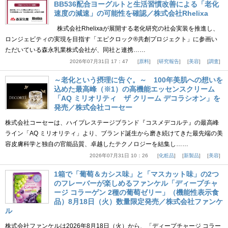
BB536配合ヨーグルトと生活習慣改善による「老化
速度の減速」の可能性を確認／株式会社Rhelixa
株式会社Rhelixaが展開する老化研究の社会実装を推進し、
ロンジェビティの実現を目指す「エピクロック®共創プロジェクト」に参画い
ただいている森永乳業株式会社が、同社と連携……
2026年07月31日 17：47
原料
研究報告
美容
調査
～老化という摂理に告ぐ。～ 100年美肌への想いを
込めた最高峰（※1）の高機能エッセンスクリーム
「AQ ミリオリティ ザ クリーム デコラシオン」を
発売／株式会社コーセー
株式会社コーセーは、ハイプレステージブランド『コスメデコルテ』の最高峰
ライン「AQ ミリオリティ」より、ブランド誕生から磨き続けてきた最先端の美
容皮膚科学と独自の官能品質、卓越したテクノロジーを結集し……
2026年07月31日 10：26
化粧品
新製品
美容
1箱で「葡萄＆カシス味」と「マスカット味」の2つ
のフレーバーが楽しめるファンケル「ディープチャ
ージ コラーゲン 2種の葡萄ゼリー」（機能性表示食
品）8月18日（火）数量限定発売／株式会社ファンケ
ル
株式会社ファンケルは2026年8月18日（火）から、「ディープチャージ コラー