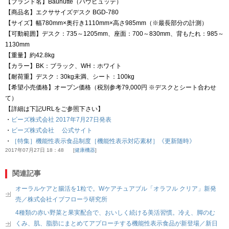
【ブランド名】Bauhutte（バウヒュッテ）
【商品名】エクササイズデスク BGD-780
【サイズ】幅780mm×奥行き1110mm×高さ985mm（※最長部分の計測）
【可動範囲】デスク：735～1205mm、座面：700～830mm、背もたれ：985～
1130mm
【重量】約42.8kg
【カラー】BK：ブラック、WH：ホワイト
【耐荷重】デスク：30kg未満、シート：100kg
【希望小売価格】オープン価格（税別参考79,000円 ※デスクとシート合わせ
て）
【詳細は下記URLをご参照下さい】
・
ビーズ株式会社 2017年7月27日発表
・
ビーズ株式会社 公式サイト
・
［特集］機能性表示食品制度［機能性表示対応素材］《更新随時》
2017年07月27日 18：48
健康機器
関連記事
オーラルケアと腸活を1粒で。Wケアチュアブル「オラフル クリア」新発
売／株式会社イブフローラ研究所
4種類の赤い野菜と果実配合で、おいしく続ける美活習慣。冷え、脚のむ
くみ、肌、脂肪にまとめてアプローチする機能性表示食品が新登場／新日