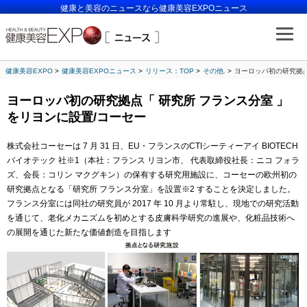
健康と美容のニュースなら健康美容EXPOニュース
健康美容EXPO
健康美容EXPOニュース
リリース：TOP
その他.
ヨーロッパ初の研究拠点
ヨーロッパ初の研究拠点「 研究所 フランス分室 」
をリヨンに設置/コーセー
株式会社コーセーは 7 月 31 日、EU・フランスのCTIシーティーアイ BIOTECH
バイオテック 社※1（本社：フランス リヨン市、 代表取締役社長：ニコ フォラ
ズ、会長：コリン マクグキン）の保有する研究用施設に、コーセーの欧州初の
研究拠点となる「研究所 フランス分室」を設置※2 することを決定しました。
フランス分室には同社の研究員が 2017 年 10 月より常駐し、現地での研究活動
を通じて、老化メカニズムを初めとする皮膚科学研究の進展や、化粧品技術へ
の展開を通じた新たな価値創造を目指します