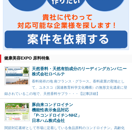
健康美容EXPO 原料特集
天然香料・天然有効成分のリーディングカンパニー
株式会社ロベルテ
香料発祥の地 南フランス・グラース。香料産業の聖地とし
て、ユネスコ（国連教育科学文化機構）の無形文化遺産に登
録されているこの地で、天然香料サプラ・・・【記事詳細】
豚由来コンドロイチン
機能性表示食品対応
「P-コンドロイチンNHZ」
日本ハム株式会社
関節対応素材として市場に定着している食品原料のコンドロイチン。高齢化