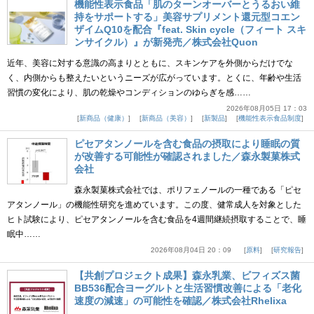
機能性表示食品「肌のターンオーバーとうるおい維
持をサポートする」美容サプリメント還元型コエン
ザイムQ10を配合『feat. Skin cycle（フィート スキ
ンサイクル）』が新発売／株式会社Quon
近年、美容に対する意識の高まりとともに、スキンケアを外側からだけでな
く、内側からも整えたいというニーズが広がっています。とくに、年齢や生活
習慣の変化により、肌の乾燥やコンディションのゆらぎを感……
2026年08月05日 17：03
新商品（健康）
新商品（美容）
新製品
機能性表示食品制度
ピセアタンノールを含む食品の摂取により睡眠の質
が改善する可能性が確認されました／森永製菓株式
会社
森永製菓株式会社では、ポリフェノールの一種である「ピセ
アタンノール」の機能性研究を進めています。この度、健常成人を対象とした
ヒト試験により、ピセアタンノールを含む食品を4週間継続摂取することで、睡
眠中……
2026年08月04日 20：09
原料
研究報告
【共創プロジェクト成果】森永乳業、ビフィズス菌
BB536配合ヨーグルトと生活習慣改善による「老化
速度の減速」の可能性を確認／株式会社Rhelixa