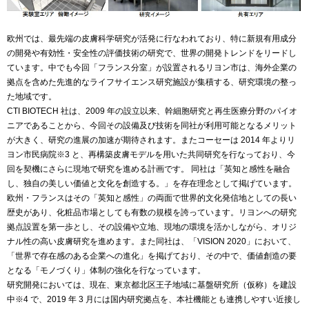
欧州では、最先端の皮膚科学研究が活発に行なわれており、特に新規有用成分
の開発や有効性・安全性の評価技術の研究で、世界の開発トレンドをリードし
ています。中でも今回「フランス分室」が設置されるリヨン市は、海外企業の
拠点を含めた先進的なライフサイエンス研究施設が集積する、研究環境の整っ
た地域です。
CTI BIOTECH 社は、2009 年の設立以来、幹細胞研究と再生医療分野のパイオ
ニアであることから、今回その設備及び技術を同社が利用可能となるメリット
が大きく、研究の進展の加速が期待されます。またコーセーは 2014 年よりリ
ヨン市民病院※3 と、再構築皮膚モデルを用いた共同研究を行なっており、今
回を契機にさらに現地で研究を進める計画です。 同社は「英知と感性を融合
し、独自の美しい価値と文化を創造する。」を存在理念として掲げています。
欧州・フランスはその「英知と感性」の両面で世界的文化発信地としての長い
歴史があり、化粧品市場としても有数の規模を誇っています。リヨンへの研究
拠点設置を第一歩とし、その設備や立地、現地の環境を活かしながら、オリジ
ナル性の高い皮膚研究を進めます。また同社は、「VISION 2020」において、
「世界で存在感のある企業への進化」を掲げており、その中で、価値創造の要
となる「モノづくり」体制の強化を行なっています。
研究開発においては、現在、東京都北区王子地域に基盤研究所（仮称）を建設
中※4 で、2019 年 3 月には国内研究拠点を、本社機能とも連携しやすい近接し