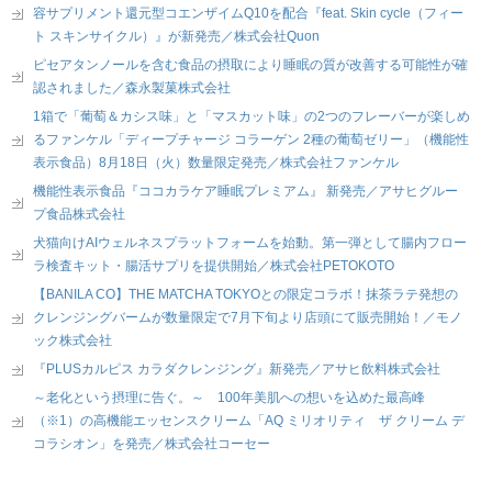
容サプリメント還元型コエンザイムQ10を配合『feat. Skin cycle（フィー
ト スキンサイクル）』が新発売／株式会社Quon
ピセアタンノールを含む食品の摂取により睡眠の質が改善する可能性が確
認されました／森永製菓株式会社
1箱で「葡萄＆カシス味」と「マスカット味」の2つのフレーバーが楽しめ
るファンケル「ディープチャージ コラーゲン 2種の葡萄ゼリー」（機能性
表示食品）8月18日（火）数量限定発売／株式会社ファンケル
機能性表示食品『ココカラケア睡眠プレミアム』 新発売／アサヒグルー
プ食品株式会社
犬猫向けAIウェルネスプラットフォームを始動。第一弾として腸内フロー
ラ検査キット・腸活サプリを提供開始／株式会社PETOKOTO
【BANILA CO】THE MATCHA TOKYOとの限定コラボ！抹茶ラテ発想の
クレンジングバームが数量限定で7月下旬より店頭にて販売開始！／モノ
ック株式会社
『PLUSカルピス カラダクレンジング』新発売／アサヒ飲料株式会社
～老化という摂理に告ぐ。～ 100年美肌への想いを込めた最高峰
（※1）の高機能エッセンスクリーム「AQ ミリオリティ ザ クリーム デ
コラシオン」を発売／株式会社コーセー