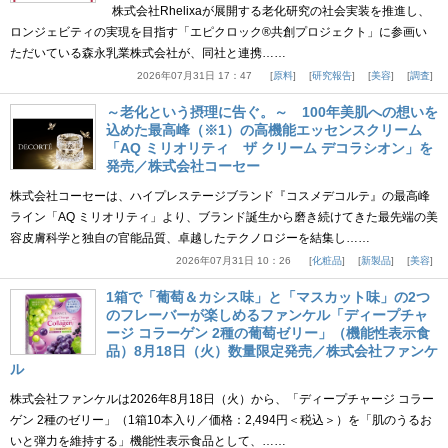
株式会社Rhelixaが展開する老化研究の社会実装を推進し、
ロンジェビティの実現を目指す「エピクロック®共創プロジェクト」に参画い
ただいている森永乳業株式会社が、同社と連携……
2026年07月31日 17：47
原料
研究報告
美容
調査
～老化という摂理に告ぐ。～ 100年美肌への想いを
込めた最高峰（※1）の高機能エッセンスクリーム
「AQ ミリオリティ ザ クリーム デコラシオン」を
発売／株式会社コーセー
株式会社コーセーは、ハイプレステージブランド『コスメデコルテ』の最高峰
ライン「AQ ミリオリティ」より、ブランド誕生から磨き続けてきた最先端の美
容皮膚科学と独自の官能品質、卓越したテクノロジーを結集し……
2026年07月31日 10：26
化粧品
新製品
美容
1箱で「葡萄＆カシス味」と「マスカット味」の2つ
のフレーバーが楽しめるファンケル「ディープチャ
ージ コラーゲン 2種の葡萄ゼリー」（機能性表示食
品）8月18日（火）数量限定発売／株式会社ファンケ
ル
株式会社ファンケルは2026年8月18日（火）から、「ディープチャージ コラー
ゲン 2種のゼリー」（1箱10本入り／価格：2,494円＜税込＞）を「肌のうるお
いと弾力を維持する」機能性表示食品として、……