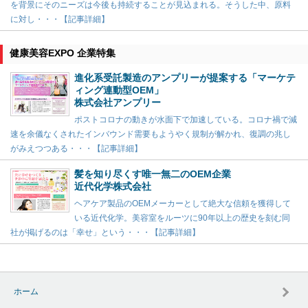
を背景にそのニーズは今後も持続することが見込まれる。そうした中、原料
に対し・・・【記事詳細】
健康美容EXPO 企業特集
進化系受託製造のアンプリーが提案する「マーケテ
ィング連動型OEM」
株式会社アンプリー
ポストコロナの動きが水面下で加速している。コロナ禍で減
速を余儀なくされたインバウンド需要もようやく規制が解かれ、復調の兆し
がみえつつある・・・【記事詳細】
髪を知り尽くす唯一無二のOEM企業
近代化学株式会社
ヘアケア製品のOEMメーカーとして絶大な信頼を獲得して
いる近代化学。美容室をルーツに90年以上の歴史を刻む同
社が掲げるのは「幸せ」という・・・【記事詳細】
ホーム