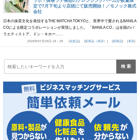
ラボ！抹茶ラテ発想のクレンジングバームが数量限
定で7月下旬より店頭にて販売開始！／モノック株式
会社
日本の抹茶文化を発信するTHE MATCHA TOKYOと、世界中で愛されるBANILA
COによる限定コラボレーションが実現しました。 「BANILA CO」は全国のバ
ラエティストア、ドン・キホー……
2026年07月29日 18：28
化粧品
新商品（美容）
新製品
美容