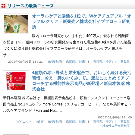
リリースの最新ニュース
オーラルケアと腸活を1粒で。Wケアチュアブル「オ
ラフル クリア」新発売／株式会社イブフローラ研究
所
腸内フローラ研究から生まれた、400万人に愛される乳酸菌
を配合（※） 腸内フローラの研究開発から生まれた乳酸菌AD株®を用いた製品
づくりに取り組む株式会社イブフローラ研究所は、オーラルケアと腸活を
サ……
2026年08月06日 18：21
健康食品
新商品（健康）
新商品（美容）
新製品
4種類の赤い野菜と果実配合で、おいしく続ける美活
習慣。冷え、脚のむくみ、肌、脂肪にまとめてアプ
ローチする機能性表示食品が新登場／新日本製薬 株
式会社
新日本製薬 株式会社は、機能性表示食品粉末・顆粒インスタントコーヒー市場
国内売上No.1※1の「Slimore Coffee（スリモアコーヒー）」などを展開するヘ
ルスケアブランド『Fun and He……
2026年08月06日 18：00
ダイエット
健康
健康食品
新商品（健康）
新商品（美容）
新製品
機能性表示食品制度