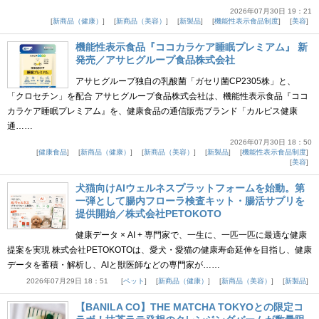
2026年07月30日 19：21
新商品（健康）
新商品（美容）
新製品
機能性表示食品制度
美容
機能性表示食品『ココカラケア睡眠プレミアム』 新
発売／アサヒグループ食品株式会社
アサヒグループ独自の乳酸菌「ガセリ菌CP2305株」と、
「クロセチン」を配合 アサヒグループ食品株式会社は、機能性表示食品『ココ
カラケア睡眠プレミアム』を、健康食品の通信販売ブランド「カルピス健康
通……
2026年07月30日 18：50
健康食品
新商品（健康）
新商品（美容）
新製品
機能性表示食品制度
美容
犬猫向けAIウェルネスプラットフォームを始動。第
一弾として腸内フローラ検査キット・腸活サプリを
提供開始／株式会社PETOKOTO
健康データ × AI + 専門家で、一生に、一匹一匹に最適な健康
提案を実現 株式会社PETOKOTOは、愛犬・愛猫の健康寿命延伸を目指し、健康
データを蓄積・解析し、AIと獣医師などの専門家が……
2026年07月29日 18：51
ペット
新商品（健康）
新商品（美容）
新製品
【BANILA CO】THE MATCHA TOKYOとの限定コ