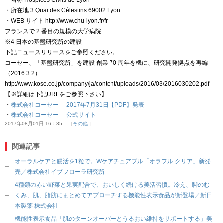
・名称 Hospices Civils de Lyon
・所在地 3 Quai des Célestins 69002 Lyon
・WEB サイト http://www.chu-lyon.fr/fr
フランスで 2 番目の規模の大学病院
※4 日本の基盤研究所の建設
下記ニュースリリースをご参照ください。
コーセー、「基盤研究所」を建設 創業 70 周年を機に、研究開発拠点を再編
（2016.3.2）
http://www.kose.co.jp/company/ja/content/uploads/2016/03/2016030202.pdf
【※詳細は下記URLをご参照下さい】
・
株式会社コーセー 2017年7月31日【PDF】発表
・
株式会社コーセー 公式サイト
2017年08月01日 16：35
その他.
関連記事
オーラルケアと腸活を1粒で。Wケアチュアブル「オラフル クリア」新発
売／株式会社イブフローラ研究所
4種類の赤い野菜と果実配合で、おいしく続ける美活習慣。冷え、脚のむ
くみ、肌、脂肪にまとめてアプローチする機能性表示食品が新登場／新日
本製薬 株式会社
機能性表示食品「肌のターンオーバーとうるおい維持をサポートする」美