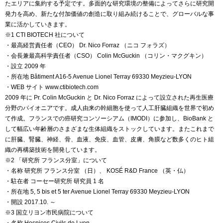
たエリアに集約する予定です。多面的な研究環境の整備によってさらに研究開
発力を高め、新たな付加価値の創造に取り組み続けることで、グローバルな事
業に活かしていきます。
※1 CTI BIOTECH 社について
・最高経営責任者（CEO） Dr. Nico Forraz （ニコ フォラズ）
・会長兼最高科学責任者（CSO） Colin McGuckin （コリン・マクグキン）
・設立 2009 年
・所在地 Bâtiment A16-5 Avenue Lionel Terray 69330 Meyzieu-LYON
・WEB サイト www.ctibiotech.com
2009 年に Pr. Colin McGuckin と Dr. Nico Forraz によって設立された再生医療
分野のパイオニアです。成人由来の幹細胞を使って人工肝臓組織を世界で初め
て作成。フランスでの癌研究コンソーシアム（IMODI）に参加し、BioBank と
して幅広い年齢層のさまざまな生体組織をストックしています。またこれまで
に肝臓、腎臓、神経、骨、血液、免疫、血管、皮膚、角膜など数多くのヒト組
織の再構築技術を開発しています。
※2 「研究所 フランス分室」について
・名称 研究所 フランス分室 （日）、 KOSÉ R&D France （英・仏）
・駐在者 コーセー研究所 研究員 1 名
・所在地 5, 5 bis et 5 ter Avenue Lionel Terray 69330 Meyzieu-LYON
・開設 2017.10. ～
※3 国立リヨン市民病院について