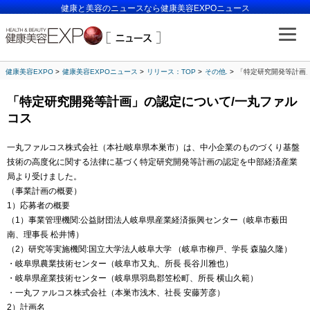
健康と美容のニュースなら健康美容EXPOニュース
健康美容EXPO
健康美容EXPOニュース
リリース：TOP
その他.
「特定研究開発等計画
「特定研究開発等計画」の認定について/一丸ファル
コス
一丸ファルコス株式会社（本社/岐阜県本巣市）は、中小企業のものづくり基盤
技術の高度化に関する法律に基づく特定研究開発等計画の認定を中部経済産業
局より受けました。
（事業計画の概要）
1）応募者の概要
（1）事業管理機関:公益財団法人岐阜県産業経済振興センター（岐阜市薮田
南、理事長 松井博）
（2）研究等実施機関:国立大学法人岐阜大学 （岐阜市柳戸、学長 森脇久隆）
・岐阜県農業技術センター（岐阜市又丸、所長 長谷川雅也）
・岐阜県産業技術センター（岐阜県羽島郡笠松町、所長 横山久範）
・一丸ファルコス株式会社（本巣市浅木、社長 安藤芳彦）
2）計画名