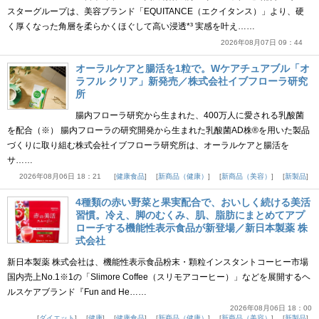
スターグループは、美容ブランド「EQUITANCE（エクイタンス）」より、硬
く厚くなった角層を柔らかくほぐして高い浸透*³ 実感を叶え……
2026年08月07日 09：44
オーラルケアと腸活を1粒で。Wケアチュアブル「オ
ラフル クリア」新発売／株式会社イブフローラ研究
所
腸内フローラ研究から生まれた、400万人に愛される乳酸菌
を配合（※） 腸内フローラの研究開発から生まれた乳酸菌AD株®を用いた製品
づくりに取り組む株式会社イブフローラ研究所は、オーラルケアと腸活を
サ……
2026年08月06日 18：21
健康食品
新商品（健康）
新商品（美容）
新製品
4種類の赤い野菜と果実配合で、おいしく続ける美活
習慣。冷え、脚のむくみ、肌、脂肪にまとめてアプ
ローチする機能性表示食品が新登場／新日本製薬 株
式会社
新日本製薬 株式会社は、機能性表示食品粉末・顆粒インスタントコーヒー市場
国内売上No.1※1の「Slimore Coffee（スリモアコーヒー）」などを展開するヘ
ルスケアブランド『Fun and He……
2026年08月06日 18：00
ダイエット
健康
健康食品
新商品（健康）
新商品（美容）
新製品