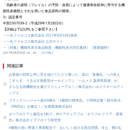
「高齢者の虚弱（フレイル）の予防・改善によって健康寿命延伸に寄与する機
能性多糖類とそれを用いた食品原料の開発」
3）認定番号
中部1507039-2（平成29年7月28日付）
【詳細は下記URLをご参照下さい】
・
一丸ファルコス株式会社 2017年8月18日発表
・
一丸ファルコス株式会社 公式サイト
・
［特集］機能性表示食品制度［機能性表示対応素材］《更新随時》
2017年08月28日 16：26
その他.
関連記事
お客様の切実な声に耳を傾けてたどり着いた、肌の「薄層化」への答え
こすらず、うるおす朝夜別オールインワン「ハルメク 薬用美肌液」が、
さらなる高機能化を遂げてリニューアル！／株式会社ハルメクホールディ
ングス
ブラックジンジャー成分6種を「1種類の標準品」で同時定量！新分析法
（RMS法）を確立！／丸善製薬株式会社
オーラルケアと腸活を1粒で。Wケアチュアブル「オラフル クリア」新発
売／株式会社イブフローラ研究所
4種類の赤い野菜と果実配合で、おいしく続ける美活習慣。冷え、脚のむ