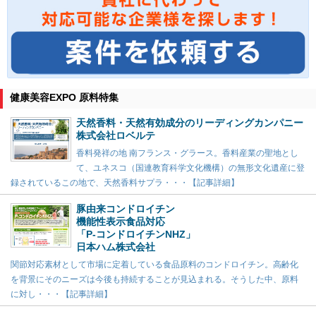
健康美容EXPO 原料特集
天然香料・天然有効成分のリーディングカンパニー
株式会社ロベルテ
香料発祥の地 南フランス・グラース。香料産業の聖地とし
て、ユネスコ（国連教育科学文化機構）の無形文化遺産に登
録されているこの地で、天然香料サプラ・・・【記事詳細】
豚由来コンドロイチン
機能性表示食品対応
「P-コンドロイチンNHZ」
日本ハム株式会社
関節対応素材として市場に定着している食品原料のコンドロイチン。高齢化
を背景にそのニーズは今後も持続することが見込まれる。そうした中、原料
に対し・・・【記事詳細】