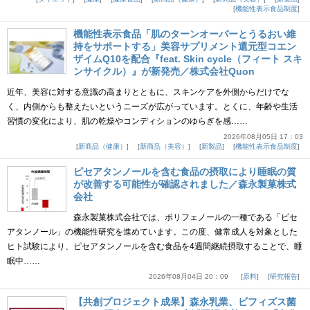
機能性表示食品制度
機能性表示食品「肌のターンオーバーとうるおい維
持をサポートする」美容サプリメント還元型コエン
ザイムQ10を配合『feat. Skin cycle（フィート スキ
ンサイクル）』が新発売／株式会社Quon
近年、美容に対する意識の高まりとともに、スキンケアを外側からだけでな
く、内側からも整えたいというニーズが広がっています。とくに、年齢や生活
習慣の変化により、肌の乾燥やコンディションのゆらぎを感……
2026年08月05日 17：03
新商品（健康）
新商品（美容）
新製品
機能性表示食品制度
ピセアタンノールを含む食品の摂取により睡眠の質
が改善する可能性が確認されました／森永製菓株式
会社
森永製菓株式会社では、ポリフェノールの一種である「ピセ
アタンノール」の機能性研究を進めています。この度、健常成人を対象とした
ヒト試験により、ピセアタンノールを含む食品を4週間継続摂取することで、睡
眠中……
2026年08月04日 20：09
原料
研究報告
【共創プロジェクト成果】森永乳業、ビフィズス菌