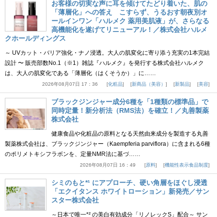
お客様の切実な声に耳を傾けてたどり着いた、肌の
「薄層化」への答え こすらず、うるおす朝夜別オ
ールインワン「ハルメク 薬用美肌液」が、さらなる
高機能化を遂げてリニューアル！／株式会社ハルメ
クホールディングス
～ UVカット・バリア強化・ナノ浸透。大人の肌変化に寄り添う充実の1本完結
設計 〜 販売部数No.1（※1）雑誌『ハルメク』を発行する株式会社ハルメク
は、大人の肌変化である「薄層化（はくそうか）」に……
2026年08月07日 17：36
化粧品
新商品（美容）
新製品
美容
ブラックジンジャー成分6種を「1種類の標準品」で
同時定量！新分析法（RMS法）を確立！／丸善製薬
株式会社
健康食品や化粧品の原料となる天然由来成分を製造する丸善
製薬株式会社は、ブラックジンジャー（Kaempferia parviflora）に含まれる6種
のポリメトキシフラボンを、定量NMR法に基づ……
2026年08月07日 16：49
原料
機能性表示食品制度
シミのもと*¹ にアプローチ、硬い角層をほぐし浸透
「エクイタンス ホワイトローション」新発売／サン
スター株式会社
～日本で唯一*² の美白有効成分「リノレックS」配合～ サン