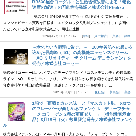
BB536配合ヨーグルトと生活習慣改善による「老化
速度の減速」の可能性を確認／株式会社Rhelixa
株式会社Rhelixaが展開する老化研究の社会実装を推進し、
ロンジェビティの実現を目指す「エピクロック®共創プロジェクト」に参画い
ただいている森永乳業株式会社が、同社と連携……
2026年07月31日 17：47
原料
研究報告
美容
調査
～老化という摂理に告ぐ。～ 100年美肌への想いを
込めた最高峰（※1）の高機能エッセンスクリーム
「AQ ミリオリティ ザ クリーム デコラシオン」を
発売／株式会社コーセー
株式会社コーセーは、ハイプレステージブランド『コスメデコルテ』の最高峰
ライン「AQ ミリオリティ」より、ブランド誕生から磨き続けてきた最先端の美
容皮膚科学と独自の官能品質、卓越したテクノロジーを結集し……
2026年07月31日 10：26
化粧品
新製品
美容
1箱で「葡萄＆カシス味」と「マスカット味」の2つ
のフレーバーが楽しめるファンケル「ディープチャ
ージ コラーゲン 2種の葡萄ゼリー」（機能性表示食
品）8月18日（火）数量限定発売／株式会社ファンケ
ル
株式会社ファンケルは2026年8月18日（火）から、「ディープチャージ コラー