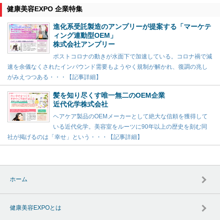
健康美容EXPO 企業特集
進化系受託製造のアンプリーが提案する「マーケテ
ィング連動型OEM」
株式会社アンプリー
ポストコロナの動きが水面下で加速している。コロナ禍で減
速を余儀なくされたインバウンド需要もようやく規制が解かれ、復調の兆し
がみえつつある・・・【記事詳細】
髪を知り尽くす唯一無二のOEM企業
近代化学株式会社
ヘアケア製品のOEMメーカーとして絶大な信頼を獲得して
いる近代化学。美容室をルーツに90年以上の歴史を刻む同
社が掲げるのは「幸せ」という・・・【記事詳細】
ホーム
健康美容EXPOとは