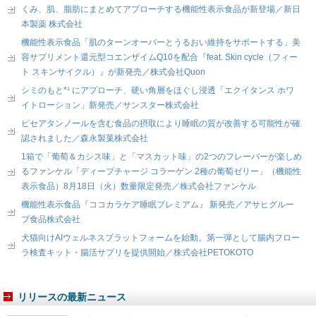
くみ、肌、脂肪にまとめてアプローチする機能性表示食品が新登場／新日
本製薬 株式会社
機能性表示食品「肌のターンオーバーとうるおい維持をサポートする」美
容サプリメント還元型コエンザイムQ10を配合『feat. Skin cycle（フィー
ト スキンサイクル）』が新発売／株式会社Quon
シミのもと*¹ にアプローチ、硬い角層をほぐし浸透「エクイタンス ホワ
イトローション」新発売／サンスター株式会社
ピセアタンノールを含む食品の摂取により睡眠の質が改善する可能性が確
認されました／森永製菓株式会社
1箱で「葡萄＆カシス味」と「マスカット味」の2つのフレーバーが楽しめ
るファンケル「ディープチャージ コラーゲン 2種の葡萄ゼリー」（機能性
表示食品）8月18日（火）数量限定発売／株式会社ファンケル
機能性表示食品『ココカラケア睡眠プレミアム』 新発売／アサヒグルー
プ食品株式会社
犬猫向けAIウェルネスプラットフォームを始動。第一弾として腸内フロー
ラ検査キット・腸活サプリを提供開始／株式会社PETOKOTO
リリースの最新ニュース