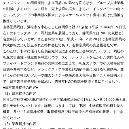
ディズワン）」の積極展開により商品力の強化を図るほか、グループ共通業務
の削減によるローコスト経営、売上規模の拡大によるバイイングパワーの向上
といったグループの事業規模拡大によるスケールメリット獲得に向けた施策を
推進しています。
杏林堂薬局は、浜松市を中心とした静岡県で計 77 店舗（平成 29 年4月 15 日現
在）のドラッグストア・調剤薬局を展開しており、静岡県では No.1の規模と知
名度を誇っています。また杏林堂HDは、平成 28 年 12 月 20 日に杏林堂薬局の
株式移転により設立された持株会社であり、杏林堂薬局の完全親会社です。
このたび、非常に優れた店舗補完関係にある同社と杏林堂グループは、両社の
相互の自主性・独立性を尊重しつつ、スケールメリットを活かした共同仕入や
プライベートブランド商品の共同開発に加えて、相互のノウハウや人材等経営
資源を共有するなど、ドラッグストア事業及び調剤事業における相乗効果、並
びにその他幅広いグループ間のシナジー効果の最大化を目指すことを目的とし
て、資本業務提携契約を締結し、杏林堂HDの株式を取得するに至りました。
■資本業務提携の内容■
（1）資本提携の内容
同社は杏林堂HDの既存株主から発行済株式総数の 51％にあたる 51,000 株を取
得し子会社化いたします。詳細につきましては、下記「4.株式取得の相手先の
概要」及び「5.取得株式数、取得価額及び取得前後の所有株式の状況」をご参
照ください。
（2）業務提携の内容