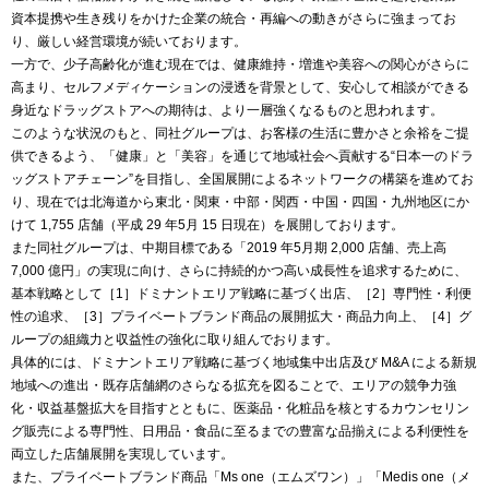
資本提携や生き残りをかけた企業の統合・再編への動きがさらに強まってお
り、厳しい経営環境が続いております。
一方で、少子高齢化が進む現在では、健康維持・増進や美容への関心がさらに
高まり、セルフメディケーションの浸透を背景として、安心して相談ができる
身近なドラッグストアへの期待は、より一層強くなるものと思われます。
このような状況のもと、同社グループは、お客様の生活に豊かさと余裕をご提
供できるよう、「健康」と「美容」を通じて地域社会へ貢献する“日本一のドラ
ッグストアチェーン”を目指し、全国展開によるネットワークの構築を進めてお
り、現在では北海道から東北・関東・中部・関西・中国・四国・九州地区にか
けて 1,755 店舗（平成 29 年5月 15 日現在）を展開しております。
また同社グループは、中期目標である「2019 年5月期 2,000 店舗、売上高
7,000 億円」の実現に向け、さらに持続的かつ高い成長性を追求するために、
基本戦略として［1］ドミナントエリア戦略に基づく出店、［2］専門性・利便
性の追求、［3］プライベートブランド商品の展開拡大・商品力向上、［4］グ
ループの組織力と収益性の強化に取り組んでおります。
具体的には、ドミナントエリア戦略に基づく地域集中出店及び M&A による新規
地域への進出・既存店舗網のさらなる拡充を図ることで、エリアの競争力強
化・収益基盤拡大を目指すとともに、医薬品・化粧品を核とするカウンセリン
グ販売による専門性、日用品・食品に至るまでの豊富な品揃えによる利便性を
両立した店舗展開を実現しています。
また、プライベートブランド商品「Ms one（エムズワン）」「Medis one（メ