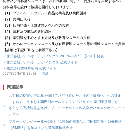
同社及び杏林堂グループは、以下の事項に関して、提携効果を実現するべく、
分科会等を設けて協議を開始しております。
［1］ プライベートブランド商品の共有及び共同開発
［2］ 共同仕入れ
［3］ 店舗開発・店舗運営ノウハウの共有
［4］ 資材及び備品の共同調達
［5］ 薬剤師を中心とする人材及び教育システムの共有
［6］ オペレーションシステム及び在庫管理システム等の情報システムの共有
【詳細は下記URLをご参照下さい】
・
株式会社ツルハホールディングス 2017年9月7日【PDF】発表
・
株式会社ツルハホールディングス 公式サイト
・
株式会社杏林堂薬局 公式サイト
2017年09月07日 18：51
流通
関連記事
お客様の切実な声に耳を傾けてたどり着いた、肌の「薄層化」への答え
こすらず、うるおす朝夜別オールインワン「ハルメク 薬用美肌液」が、
さらなる高機能化を遂げてリニューアル！／株式会社ハルメクホールディ
ングス
ブラックジンジャー成分6種を「1種類の標準品」で同時定量！新分析法
（RMS法）を確立！／丸善製薬株式会社