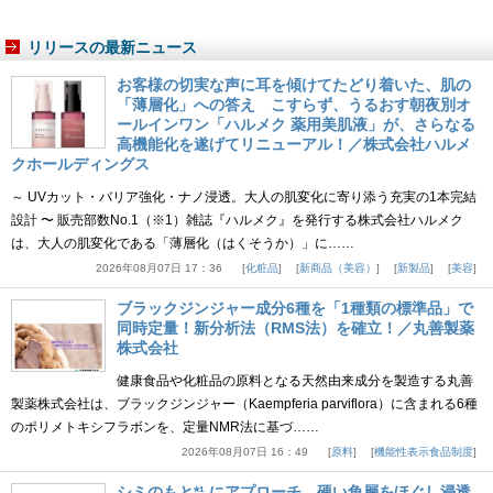
リリースの最新ニュース
お客様の切実な声に耳を傾けてたどり着いた、肌の
「薄層化」への答え こすらず、うるおす朝夜別オ
ールインワン「ハルメク 薬用美肌液」が、さらなる
高機能化を遂げてリニューアル！／株式会社ハルメ
クホールディングス
～ UVカット・バリア強化・ナノ浸透。大人の肌変化に寄り添う充実の1本完結
設計 〜 販売部数No.1（※1）雑誌『ハルメク』を発行する株式会社ハルメク
は、大人の肌変化である「薄層化（はくそうか）」に……
2026年08月07日 17：36
化粧品
新商品（美容）
新製品
美容
ブラックジンジャー成分6種を「1種類の標準品」で
同時定量！新分析法（RMS法）を確立！／丸善製薬
株式会社
健康食品や化粧品の原料となる天然由来成分を製造する丸善
製薬株式会社は、ブラックジンジャー（Kaempferia parviflora）に含まれる6種
のポリメトキシフラボンを、定量NMR法に基づ……
2026年08月07日 16：49
原料
機能性表示食品制度
シミのもと*¹ にアプローチ、硬い角層をほぐし浸透