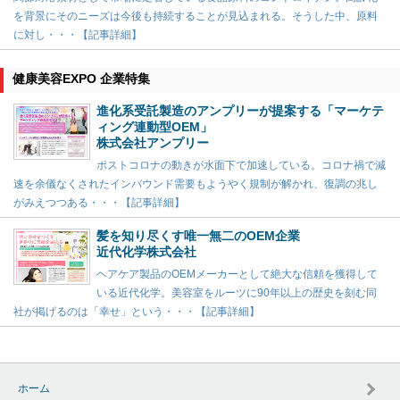
を背景にそのニーズは今後も持続することが見込まれる。そうした中、原料
に対し・・・【記事詳細】
健康美容EXPO 企業特集
進化系受託製造のアンプリーが提案する「マーケテ
ィング連動型OEM」
株式会社アンプリー
ポストコロナの動きが水面下で加速している。コロナ禍で減
速を余儀なくされたインバウンド需要もようやく規制が解かれ、復調の兆し
がみえつつある・・・【記事詳細】
髪を知り尽くす唯一無二のOEM企業
近代化学株式会社
ヘアケア製品のOEMメーカーとして絶大な信頼を獲得して
いる近代化学。美容室をルーツに90年以上の歴史を刻む同
社が掲げるのは「幸せ」という・・・【記事詳細】
ホーム