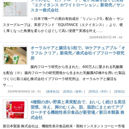
「エクイタンス ホワイトローション」新発売／サン
スター株式会社
～日本で唯一*² の美白有効成分「リノレックS」配合～ サン
スターグループは、美容ブランド「EQUITANCE（エクイタンス）」より、硬
く厚くなった角層を柔らかくほぐして高い浸透*³ 実感を叶え……
2026年08月07日 09：44
オーラルケアと腸活を1粒で。Wケアチュアブル「オ
ラフル クリア」新発売／株式会社イブフローラ研究
所
腸内フローラ研究から生まれた、400万人に愛される乳酸菌
を配合（※） 腸内フローラの研究開発から生まれた乳酸菌AD株®を用いた製品
づくりに取り組む株式会社イブフローラ研究所は、オーラルケアと腸活を
サ……
2026年08月06日 18：21
健康食品
新商品（健康）
新商品（美容）
新製品
4種類の赤い野菜と果実配合で、おいしく続ける美活
習慣。冷え、脚のむくみ、肌、脂肪にまとめてアプ
ローチする機能性表示食品が新登場／新日本製薬 株
式会社
新日本製薬 株式会社は、機能性表示食品粉末・顆粒インスタントコーヒー市場