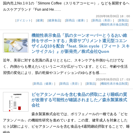
国内売上No.1※1の「Slimore Coffee（スリモアコーヒー）」などを展開するヘ
ルスケアブランド『Fun and He……
2026年08月06日 18：00
ダイエット
健康
健康食品
新商品（健康）
新商品（美容）
新製品
機能性表示食品制度
機能性表示食品「肌のターンオーバーとうるおい維
持をサポートする」美容サプリメント還元型コエン
ザイムQ10を配合『feat. Skin cycle（フィート スキ
ンサイクル）』が新発売／株式会社Quon
近年、美容に対する意識の高まりとともに、スキンケアを外側からだけでな
く、内側からも整えたいというニーズが広がっています。とくに、年齢や生活
習慣の変化により、肌の乾燥やコンディションのゆらぎを感……
2026年08月05日 17：03
新商品（健康）
新商品（美容）
新製品
機能性表示食品制度
ピセアタンノールを含む食品の摂取により睡眠の質
が改善する可能性が確認されました／森永製菓株式
会社
森永製菓株式会社では、ポリフェノールの一種である「ピセ
アタンノール」の機能性研究を進めています。この度、健常成人を対象とした
ヒト試験により、ピセアタンノールを含む食品を4週間継続摂取することで、睡
眠中……