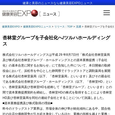
健康と美容のニュースなら健康美容EXPOニュース
健康美容EXPO
健康美容EXPOニュース
リリース：TOP
流通
杏林堂グループを子会社化
杏林堂グループを子会社化へ/ツルハホールディング
ス
株式会社ツルハホールディングスは平成 29 年8月7日付「株式会社杏林堂薬局
及び株式会社杏林堂グループ・ホールディングスとの資本業務提携（子会社
化）の基本合意に関するお知らせ」にて告知した件について、本日開催の取締
役会において、浜松市を中心とした静岡県でドラッグストアと調剤薬局を展開
する株式会社杏林堂薬局（以下、「杏林堂薬局」といいます）及びその親会社
である株式会社杏林堂グループ・ホールディングス（以下、「杏林堂HD」とい
い、杏林堂薬局及び杏林堂HDを総称して「杏林堂グループ」といいます）との
間で資本業務提携契約を締結し、杏林堂HDの株式を取得することにより杏林堂
HD及び杏林堂薬局を同社の連結子会社とすることについて決議しました。
■資本業務提携及び株式取得の理由■
昨今のドラッグストア業界は、市場全体の伸び率が鈍化傾向にある中、競合他
社の出店や価格競争が引き続き激化しているほか、業種の垣根を越えた業務・