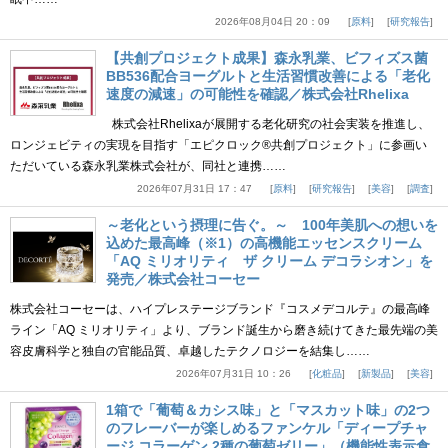
2026年08月04日 20：09
原料
研究報告
【共創プロジェクト成果】森永乳業、ビフィズス菌
BB536配合ヨーグルトと生活習慣改善による「老化
速度の減速」の可能性を確認／株式会社Rhelixa
株式会社Rhelixaが展開する老化研究の社会実装を推進し、
ロンジェビティの実現を目指す「エピクロック®共創プロジェクト」に参画い
ただいている森永乳業株式会社が、同社と連携……
2026年07月31日 17：47
原料
研究報告
美容
調査
～老化という摂理に告ぐ。～ 100年美肌への想いを
込めた最高峰（※1）の高機能エッセンスクリーム
「AQ ミリオリティ ザ クリーム デコラシオン」を
発売／株式会社コーセー
株式会社コーセーは、ハイプレステージブランド『コスメデコルテ』の最高峰
ライン「AQ ミリオリティ」より、ブランド誕生から磨き続けてきた最先端の美
容皮膚科学と独自の官能品質、卓越したテクノロジーを結集し……
2026年07月31日 10：26
化粧品
新製品
美容
1箱で「葡萄＆カシス味」と「マスカット味」の2つ
のフレーバーが楽しめるファンケル「ディープチャ
ージ コラーゲン 2種の葡萄ゼリー」（機能性表示食