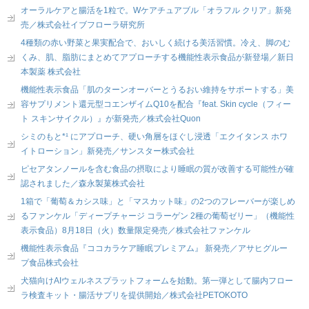
オーラルケアと腸活を1粒で。Wケアチュアブル「オラフル クリア」新発
売／株式会社イブフローラ研究所
4種類の赤い野菜と果実配合で、おいしく続ける美活習慣。冷え、脚のむ
くみ、肌、脂肪にまとめてアプローチする機能性表示食品が新登場／新日
本製薬 株式会社
機能性表示食品「肌のターンオーバーとうるおい維持をサポートする」美
容サプリメント還元型コエンザイムQ10を配合『feat. Skin cycle（フィー
ト スキンサイクル）』が新発売／株式会社Quon
シミのもと*¹ にアプローチ、硬い角層をほぐし浸透「エクイタンス ホワ
イトローション」新発売／サンスター株式会社
ピセアタンノールを含む食品の摂取により睡眠の質が改善する可能性が確
認されました／森永製菓株式会社
1箱で「葡萄＆カシス味」と「マスカット味」の2つのフレーバーが楽しめ
るファンケル「ディープチャージ コラーゲン 2種の葡萄ゼリー」（機能性
表示食品）8月18日（火）数量限定発売／株式会社ファンケル
機能性表示食品『ココカラケア睡眠プレミアム』 新発売／アサヒグルー
プ食品株式会社
犬猫向けAIウェルネスプラットフォームを始動。第一弾として腸内フロー
ラ検査キット・腸活サプリを提供開始／株式会社PETOKOTO