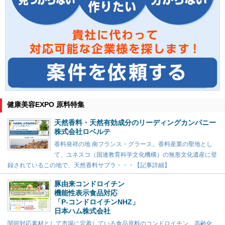
健康美容EXPO 原料特集
天然香料・天然有効成分のリーディングカンパニー
株式会社ロベルテ
香料発祥の地 南フランス・グラース。香料産業の聖地とし
て、ユネスコ（国連教育科学文化機構）の無形文化遺産に登
録されているこの地で、天然香料サプラ・・・【記事詳細】
豚由来コンドロイチン
機能性表示食品対応
「P-コンドロイチンNHZ」
日本ハム株式会社
関節対応素材として市場に定着している食品原料のコンドロイチン。高齢化