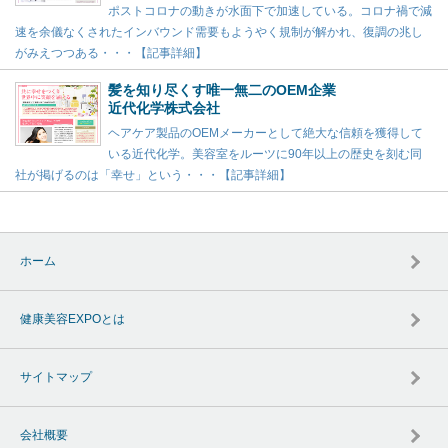
ポストコロナの動きが水面下で加速している。コロナ禍で減
速を余儀なくされたインバウンド需要もようやく規制が解かれ、復調の兆し
がみえつつある・・・【記事詳細】
髪を知り尽くす唯一無二のOEM企業
近代化学株式会社
ヘアケア製品のOEMメーカーとして絶大な信頼を獲得して
いる近代化学。美容室をルーツに90年以上の歴史を刻む同
社が掲げるのは「幸せ」という・・・【記事詳細】
ホーム
健康美容EXPOとは
サイトマップ
会社概要