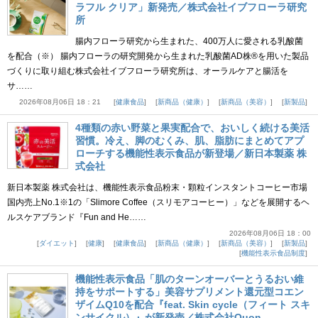
ラフル クリア」新発売／株式会社イブフローラ研究
所
腸内フローラ研究から生まれた、400万人に愛される乳酸菌
を配合（※） 腸内フローラの研究開発から生まれた乳酸菌AD株®を用いた製品
づくりに取り組む株式会社イブフローラ研究所は、オーラルケアと腸活を
サ……
2026年08月06日 18：21
健康食品
新商品（健康）
新商品（美容）
新製品
4種類の赤い野菜と果実配合で、おいしく続ける美活
習慣。冷え、脚のむくみ、肌、脂肪にまとめてアプ
ローチする機能性表示食品が新登場／新日本製薬 株
式会社
新日本製薬 株式会社は、機能性表示食品粉末・顆粒インスタントコーヒー市場
国内売上No.1※1の「Slimore Coffee（スリモアコーヒー）」などを展開するヘ
ルスケアブランド『Fun and He……
2026年08月06日 18：00
ダイエット
健康
健康食品
新商品（健康）
新商品（美容）
新製品
機能性表示食品制度
機能性表示食品「肌のターンオーバーとうるおい維
持をサポートする」美容サプリメント還元型コエン
ザイムQ10を配合『feat. Skin cycle（フィート スキ
ンサイクル）』が新発売／株式会社Quon