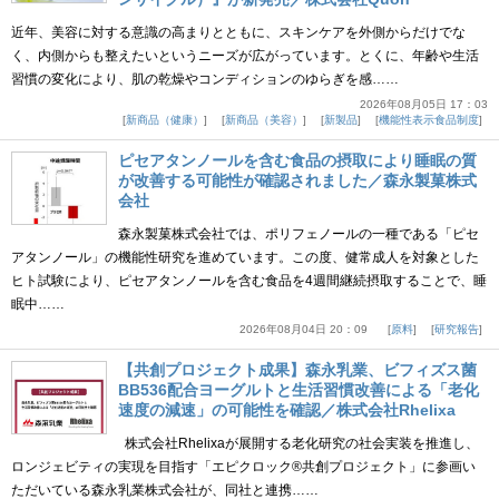
近年、美容に対する意識の高まりとともに、スキンケアを外側からだけでな
く、内側からも整えたいというニーズが広がっています。とくに、年齢や生活
習慣の変化により、肌の乾燥やコンディションのゆらぎを感……
2026年08月05日 17：03
新商品（健康）
新商品（美容）
新製品
機能性表示食品制度
ピセアタンノールを含む食品の摂取により睡眠の質
が改善する可能性が確認されました／森永製菓株式
会社
森永製菓株式会社では、ポリフェノールの一種である「ピセ
アタンノール」の機能性研究を進めています。この度、健常成人を対象とした
ヒト試験により、ピセアタンノールを含む食品を4週間継続摂取することで、睡
眠中……
2026年08月04日 20：09
原料
研究報告
【共創プロジェクト成果】森永乳業、ビフィズス菌
BB536配合ヨーグルトと生活習慣改善による「老化
速度の減速」の可能性を確認／株式会社Rhelixa
株式会社Rhelixaが展開する老化研究の社会実装を推進し、
ロンジェビティの実現を目指す「エピクロック®共創プロジェクト」に参画い
ただいている森永乳業株式会社が、同社と連携……