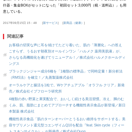
什器・集金BOXがセットになった「初回セット:3,000円（税・送料込）」も用
意している。
2017年09月15日 15：48
新サービス
新商品（健康）
関連記事
お客様の切実な声に耳を傾けてたどり着いた、肌の「薄層化」への答え
こすらず、うるおす朝夜別オールインワン「ハルメク 薬用美肌液」が、
さらなる高機能化を遂げてリニューアル！／株式会社ハルメクホールディ
ングス
ブラックジンジャー成分6種を「1種類の標準品」で同時定量！新分析法
（RMS法）を確立！／丸善製薬株式会社
オーラルケアと腸活を1粒で。Wケアチュアブル「オラフル クリア」新発
売／株式会社イブフローラ研究所
4種類の赤い野菜と果実配合で、おいしく続ける美活習慣。冷え、脚のむ
くみ、肌、脂肪にまとめてアプローチする機能性表示食品が新登場／新日
本製薬 株式会社
機能性表示食品「肌のターンオーバーとうるおい維持をサポートする」美
容サプリメント還元型コエンザイムQ10を配合『feat. Skin cycle（フィー
ト スキンサイクル）』が新発売／株式会社Quon