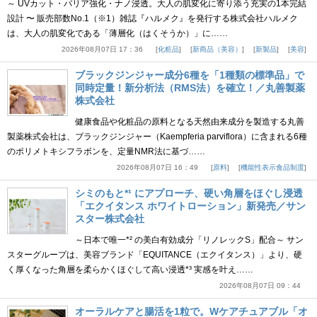
～ UVカット・バリア強化・ナノ浸透。大人の肌変化に寄り添う充実の1本完結
設計 〜 販売部数No.1（※1）雑誌『ハルメク』を発行する株式会社ハルメク
は、大人の肌変化である「薄層化（はくそうか）」に……
2026年08月07日 17：36
化粧品
新商品（美容）
新製品
美容
ブラックジンジャー成分6種を「1種類の標準品」で
同時定量！新分析法（RMS法）を確立！／丸善製薬
株式会社
健康食品や化粧品の原料となる天然由来成分を製造する丸善
製薬株式会社は、ブラックジンジャー（Kaempferia parviflora）に含まれる6種
のポリメトキシフラボンを、定量NMR法に基づ……
2026年08月07日 16：49
原料
機能性表示食品制度
シミのもと*¹ にアプローチ、硬い角層をほぐし浸透
「エクイタンス ホワイトローション」新発売／サン
スター株式会社
～日本で唯一*² の美白有効成分「リノレックS」配合～ サン
スターグループは、美容ブランド「EQUITANCE（エクイタンス）」より、硬
く厚くなった角層を柔らかくほぐして高い浸透*³ 実感を叶え……
2026年08月07日 09：44
オーラルケアと腸活を1粒で。Wケアチュアブル「オ