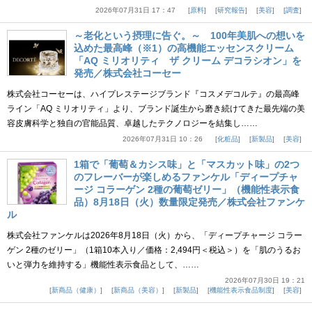
2026年07月31日 17：47
原料
研究報告
美容
調査
～老化という摂理に告ぐ。～ 100年美肌への想いを
込めた最高峰（※1）の高機能エッセンスクリーム
「AQ ミリオリティ ザ クリーム デコラシオン」を
発売／株式会社コーセー
株式会社コーセーは、ハイプレステージブランド『コスメデコルテ』の最高峰
ライン「AQ ミリオリティ」より、ブランド誕生から磨き続けてきた最先端の美
容皮膚科学と独自の官能品質、卓越したテクノロジーを結集し……
2026年07月31日 10：26
化粧品
新製品
美容
1箱で「葡萄＆カシス味」と「マスカット味」の2つ
のフレーバーが楽しめるファンケル「ディープチャ
ージ コラーゲン 2種の葡萄ゼリー」（機能性表示食
品）8月18日（火）数量限定発売／株式会社ファンケ
ル
株式会社ファンケルは2026年8月18日（火）から、「ディープチャージ コラー
ゲン 2種のゼリー」（1箱10本入り／価格：2,494円＜税込＞）を「肌のうるお
いと弾力を維持する」機能性表示食品として、……
2026年07月30日 19：21
新商品（健康）
新商品（美容）
新製品
機能性表示食品制度
美容