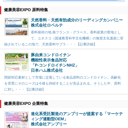
健康美容EXPO 原料特集
天然香料・天然有効成分のリーディングカンパニー
株式会社ロベルテ
香料発祥の地 南フランス・グラース。香料産業の聖地とし
て、ユネスコ（国連教育科学文化機構）の無形文化遺産に登
録されているこの地で、天然香料サプラ・・・【記事詳細】
豚由来コンドロイチン
機能性表示食品対応
「P-コンドロイチンNHZ」
日本ハム株式会社
関節対応素材として市場に定着している食品原料のコンドロイチン。高齢化
を背景にそのニーズは今後も持続することが見込まれる。そうした中、原料
に対し・・・【記事詳細】
健康美容EXPO 企業特集
進化系受託製造のアンプリーが提案する「マーケテ
ィング連動型OEM」
株式会社アンプリー