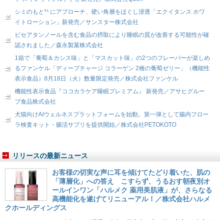
シミのもと*¹ にアプローチ、硬い角層をほぐし浸透「エクイタンス ホワ
イトローション」新発売／サンスター株式会社
ピセアタンノールを含む食品の摂取により睡眠の質が改善する可能性が確
認されました／森永製菓株式会社
1箱で「葡萄＆カシス味」と「マスカット味」の2つのフレーバーが楽しめ
るファンケル「ディープチャージ コラーゲン 2種の葡萄ゼリー」（機能性
表示食品）8月18日（火）数量限定発売／株式会社ファンケル
機能性表示食品『ココカラケア睡眠プレミアム』 新発売／アサヒグルー
プ食品株式会社
犬猫向けAIウェルネスプラットフォームを始動。第一弾として腸内フロー
ラ検査キット・腸活サプリを提供開始／株式会社PETOKOTO
リリースの最新ニュース
お客様の切実な声に耳を傾けてたどり着いた、肌の
「薄層化」への答え こすらず、うるおす朝夜別オ
ールインワン「ハルメク 薬用美肌液」が、さらなる
高機能化を遂げてリニューアル！／株式会社ハルメ
クホールディングス