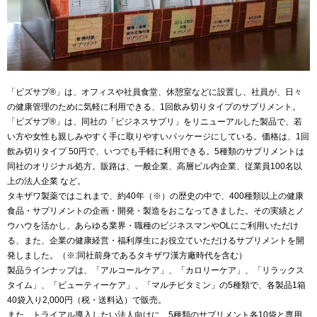
「ビズサプ®」は、オフィスや社員食堂、休憩室などに設置し、社員が、日々
の健康管理のために気軽に利用できる、1回飲み切りタイプのサプリメント。
「ビズサプ®」は、同社の「ビジネスサプリ」をリニューアルした製品で、若
い方や女性も親しみやすく手に取りやすいパッケージにしている。価格は、1回
飲み切りタイプ 50円で、いつでも手軽に利用できる。5種類のサプリメントは
同社のオリジナル処方。販路は、一般企業、高層ビル内企業、従業員100名以
上の法人企業 など。
タキザワ製薬ではこれまで、約40年（※）の歴史の中で、400種類以上の健康
食品・サプリメントの企画・開発・製造をおこなってきました。その実績とノ
ウハウを活かし、あらゆる業界・職種のビジネスマンやOLにご利用いただけ
る、また、企業の健康経営・福利厚生にお役立ていただけるサプリメントを開
発しました。（※:同社前身であるタキザワ漢方廠時代を含む）
製品ラインナップは、「アルコールケア」、「カロリーケア」、「リラックス
タイム」、「ビューティーケア」、「マルチビタミン」の5種類で、各製品1箱
40袋入り2,000円（税・送料込）で販売。
また、トライアル導入したい法人向けに、5種類のサプリメント各10袋と専用