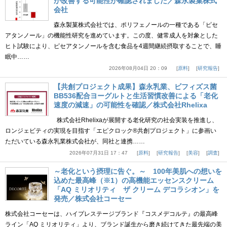
が改善する可能性が確認されました／森永製菓株式
会社
森永製菓株式会社では、ポリフェノールの一種である「ピセ
アタンノール」の機能性研究を進めています。この度、健常成人を対象とした
ヒト試験により、ピセアタンノールを含む食品を4週間継続摂取することで、睡
眠中……
2026年08月04日 20：09
原料
研究報告
【共創プロジェクト成果】森永乳業、ビフィズス菌
BB536配合ヨーグルトと生活習慣改善による「老化
速度の減速」の可能性を確認／株式会社Rhelixa
株式会社Rhelixaが展開する老化研究の社会実装を推進し、
ロンジェビティの実現を目指す「エピクロック®共創プロジェクト」に参画い
ただいている森永乳業株式会社が、同社と連携……
2026年07月31日 17：47
原料
研究報告
美容
調査
～老化という摂理に告ぐ。～ 100年美肌への想いを
込めた最高峰（※1）の高機能エッセンスクリーム
「AQ ミリオリティ ザ クリーム デコラシオン」を
発売／株式会社コーセー
株式会社コーセーは、ハイプレステージブランド『コスメデコルテ』の最高峰
ライン「AQ ミリオリティ」より、ブランド誕生から磨き続けてきた最先端の美