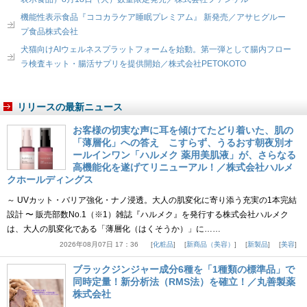
機能性表示食品『ココカラケア睡眠プレミアム』 新発売／アサヒグルー
プ食品株式会社
犬猫向けAIウェルネスプラットフォームを始動。第一弾として腸内フロー
ラ検査キット・腸活サプリを提供開始／株式会社PETOKOTO
リリースの最新ニュース
お客様の切実な声に耳を傾けてたどり着いた、肌の
「薄層化」への答え こすらず、うるおす朝夜別オ
ールインワン「ハルメク 薬用美肌液」が、さらなる
高機能化を遂げてリニューアル！／株式会社ハルメ
クホールディングス
～ UVカット・バリア強化・ナノ浸透。大人の肌変化に寄り添う充実の1本完結
設計 〜 販売部数No.1（※1）雑誌『ハルメク』を発行する株式会社ハルメク
は、大人の肌変化である「薄層化（はくそうか）」に……
2026年08月07日 17：36
化粧品
新商品（美容）
新製品
美容
ブラックジンジャー成分6種を「1種類の標準品」で
同時定量！新分析法（RMS法）を確立！／丸善製薬
株式会社