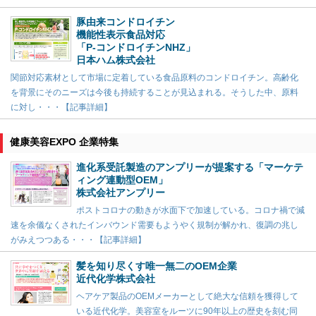
豚由来コンドロイチン
機能性表示食品対応
「P-コンドロイチンNHZ」
日本ハム株式会社
関節対応素材として市場に定着している食品原料のコンドロイチン。高齢化
を背景にそのニーズは今後も持続することが見込まれる。そうした中、原料
に対し・・・【記事詳細】
健康美容EXPO 企業特集
進化系受託製造のアンプリーが提案する「マーケテ
ィング連動型OEM」
株式会社アンプリー
ポストコロナの動きが水面下で加速している。コロナ禍で減
速を余儀なくされたインバウンド需要もようやく規制が解かれ、復調の兆し
がみえつつある・・・【記事詳細】
髪を知り尽くす唯一無二のOEM企業
近代化学株式会社
ヘアケア製品のOEMメーカーとして絶大な信頼を獲得して
いる近代化学。美容室をルーツに90年以上の歴史を刻む同