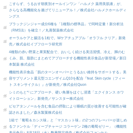
こすらず、うるおす朝夜別オールインワン「ハルメク 薬用美肌液」が、
さらなる高機能化を遂げてリニューアル！／株式会社ハルメクホールディ
ングス
ブラックジンジャー成分6種を「1種類の標準品」で同時定量！新分析法
（RMS法）を確立！／丸善製薬株式会社
オーラルケアと腸活を1粒で。Wケアチュアブル「オラフル クリア」新発
売／株式会社イブフローラ研究所
4種類の赤い野菜と果実配合で、おいしく続ける美活習慣。冷え、脚のむ
くみ、肌、脂肪にまとめてアプローチする機能性表示食品が新登場／新日
本製薬 株式会社
機能性表示食品「肌のターンオーバーとうるおい維持をサポートする」美
容サプリメント還元型コエンザイムQ10を配合『feat. Skin cycle（フィー
ト スキンサイクル）』が新発売／株式会社Quon
シミのもと*¹ にアプローチ、硬い角層をほぐし浸透「エクイタンス ホワ
イトローション」新発売／サンスター株式会社
ピセアタンノールを含む食品の摂取により睡眠の質が改善する可能性が確
認されました／森永製菓株式会社
1箱で「葡萄＆カシス味」と「マスカット味」の2つのフレーバーが楽しめ
るファンケル「ディープチャージ コラーゲン 2種の葡萄ゼリー」（機能性
表示食品）8月18日（火）数量限定発売／株式会社ファンケル