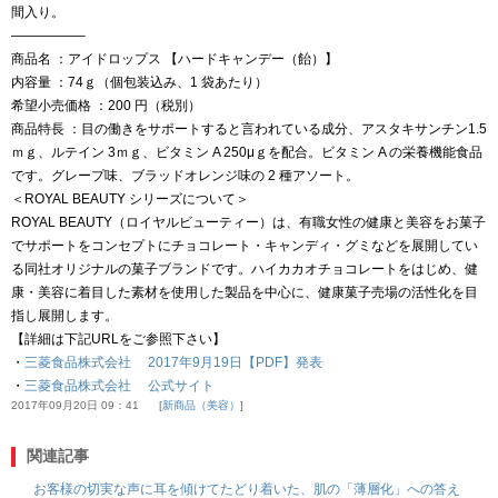
間入り。
—————–
商品名 ：アイドロップス 【ハードキャンデー（飴）】
内容量 ：74ｇ（個包装込み、1 袋あたり）
希望小売価格 ：200 円（税別）
商品特長 ：目の働きをサポートすると言われている成分、アスタキサンチン1.5
ｍｇ、ルテイン 3ｍｇ、ビタミン A 250μｇを配合。ビタミン A の栄養機能食品
です。グレープ味、ブラッドオレンジ味の 2 種アソート。
＜ROYAL BEAUTY シリーズについて＞
ROYAL BEAUTY（ロイヤルビューティー）は、有職女性の健康と美容をお菓子
でサポートをコンセプトにチョコレート・キャンディ・グミなどを展開してい
る同社オリジナルの菓子ブランドです。ハイカカオチョコレートをはじめ、健
康・美容に着目した素材を使用した製品を中心に、健康菓子売場の活性化を目
指し展開します。
【詳細は下記URLをご参照下さい】
・
三菱食品株式会社 2017年9月19日【PDF】発表
・
三菱食品株式会社 公式サイト
2017年09月20日 09：41
新商品（美容）
関連記事
お客様の切実な声に耳を傾けてたどり着いた、肌の「薄層化」への答え