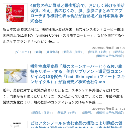
4種類の赤い野菜と果実配合で、おいしく続ける美活
習慣。冷え、脚のむくみ、肌、脂肪にまとめてアプ
ローチする機能性表示食品が新登場／新日本製薬 株
式会社
新日本製薬 株式会社は、機能性表示食品粉末・顆粒インスタントコーヒー市場
国内売上No.1※1の「Slimore Coffee（スリモアコーヒー）」などを展開するヘ
ルスケアブランド『Fun and He……
2026年08月06日 18：00
ダイエット
健康
健康食品
新商品（健康）
新商品（美容）
新製品
機能性表示食品制度
機能性表示食品「肌のターンオーバーとうるおい維
持をサポートする」美容サプリメント還元型コエン
ザイムQ10を配合『feat. Skin cycle（フィート スキ
ンサイクル）』が新発売／株式会社Quon
近年、美容に対する意識の高まりとともに、スキンケアを外側からだけでな
く、内側からも整えたいというニーズが広がっています。とくに、年齢や生活
習慣の変化により、肌の乾燥やコンディションのゆらぎを感……
2026年08月05日 17：03
新商品（健康）
新商品（美容）
新製品
機能性表示食品制度
ピセアタンノールを含む食品の摂取により睡眠の質