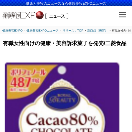
健康と美容のニュースなら健康美容EXPOニュース
健康美容EXPO
健康美容EXPOニュース
リリース：TOP
新商品（美容）
有職女性向けの
有職女性向けの健康・美容訴求菓子を発売/三菱食品