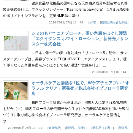
健康食品や化粧品の原料となる天然由来成分を製造する丸善
製薬株式会社は、ブラックジンジャー（Kaempferia parviflora）に含まれる6種
のポリメトキシフラボンを、定量NMR法に基づ……
2026年08月07日 16：49
原料
機能性表示食品制度
シミのもと*¹ にアプローチ、硬い角層をほぐし浸透
「エクイタンス ホワイトローション」新発売／サン
スター株式会社
～日本で唯一*² の美白有効成分「リノレックS」配合～ サン
スターグループは、美容ブランド「EQUITANCE（エクイタンス）」より、硬
く厚くなった角層を柔らかくほぐして高い浸透*³ 実感を叶え……
2026年08月07日 09：44
オーラルケアと腸活を1粒で。Wケアチュアブル「オ
ラフル クリア」新発売／株式会社イブフローラ研究
所
腸内フローラ研究から生まれた、400万人に愛される乳酸菌
を配合（※） 腸内フローラの研究開発から生まれた乳酸菌AD株®を用いた製品
づくりに取り組む株式会社イブフローラ研究所は、オーラルケアと腸活を
サ……
2026年08月06日 18：21
健康食品
新商品（健康）
新商品（美容）
新製品