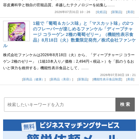
容皮膚科学と独自の官能品質、卓越したテクノロジーを結集し……
2026年07月31日 10：26
化粧品
新製品
美容
1箱で「葡萄＆カシス味」と「マスカット味」の2つ
のフレーバーが楽しめるファンケル「ディープチャ
ージ コラーゲン 2種の葡萄ゼリー」（機能性表示食
品）8月18日（火）数量限定発売／株式会社ファンケ
ル
株式会社ファンケルは2026年8月18日（火）から、「ディープチャージ コラー
ゲン 2種のゼリー」（1箱10本入り／価格：2,494円＜税込＞）を「肌のうるお
いと弾力を維持する」機能性表示食品として、……
2026年07月30日 19：21
新商品（健康）
新商品（美容）
新製品
機能性表示食品制度
美容