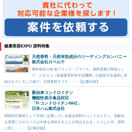
健康美容EXPO 原料特集
天然香料・天然有効成分のリーディングカンパニー
株式会社ロベルテ
香料発祥の地 南フランス・グラース。香料産業の聖地とし
て、ユネスコ（国連教育科学文化機構）の無形文化遺産に登
録されているこの地で、天然香料サプラ・・・【記事詳細】
豚由来コンドロイチン
機能性表示食品対応
「P-コンドロイチンNHZ」
日本ハム株式会社
関節対応素材として市場に定着している食品原料のコンドロイチン。高齢化
を背景にそのニーズは今後も持続することが見込まれる。そうした中、原料
に対し・・・【記事詳細】