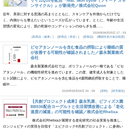
ザイムQ10を配合『feat. Skin cycle（フィート スキ
ンサイクル）』が新発売／株式会社Quon
近年、美容に対する意識の高まりとともに、スキンケアを外側からだけでな
く、内側からも整えたいというニーズが広がっています。とくに、年齢や生活
習慣の変化により、肌の乾燥やコンディションのゆらぎを感……
2026年08月05日 17：03
新商品（健康）
新商品（美容）
新製品
機能性表示食品制度
ピセアタンノールを含む食品の摂取により睡眠の質
が改善する可能性が確認されました／森永製菓株式
会社
森永製菓株式会社では、ポリフェノールの一種である「ピセ
アタンノール」の機能性研究を進めています。この度、健常成人を対象とした
ヒト試験により、ピセアタンノールを含む食品を4週間継続摂取することで、睡
眠中……
2026年08月04日 20：09
原料
研究報告
【共創プロジェクト成果】森永乳業、ビフィズス菌
BB536配合ヨーグルトと生活習慣改善による「老化
速度の減速」の可能性を確認／株式会社Rhelixa
株式会社Rhelixaが展開する老化研究の社会実装を推進し、
ロンジェビティの実現を目指す「エピクロック®共創プロジェクト」に参画い