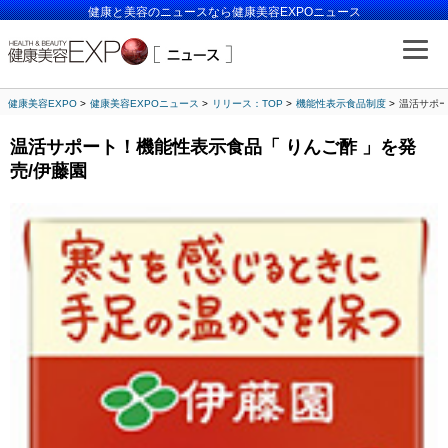
健康と美容のニュースなら健康美容EXPOニュース
健康美容EXPO
健康美容EXPOニュース
リリース：TOP
機能性表示食品制度
温活サポー
温活サポート！機能性表示食品「 りんご酢 」を発
売/伊藤園