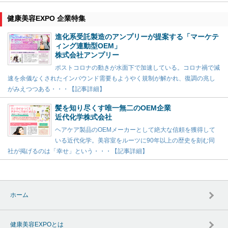
健康美容EXPO 企業特集
進化系受託製造のアンプリーが提案する「マーケテ
ィング連動型OEM」
株式会社アンプリー
ポストコロナの動きが水面下で加速している。コロナ禍で減
速を余儀なくされたインバウンド需要もようやく規制が解かれ、復調の兆し
がみえつつある・・・【記事詳細】
髪を知り尽くす唯一無二のOEM企業
近代化学株式会社
ヘアケア製品のOEMメーカーとして絶大な信頼を獲得して
いる近代化学。美容室をルーツに90年以上の歴史を刻む同
社が掲げるのは「幸せ」という・・・【記事詳細】
ホーム
健康美容EXPOとは