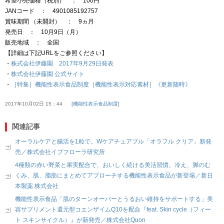
希望小売価格（税別） ： 100円
JANコード ： 4901085192757
賞味期間 （未開封） ： 9ヵ月
発売日 ： 10月9日（月）
販売地域 ： 全国
【詳細は下記URLをご参照ください】
・
株式会社伊藤園 2017年9月29日発表
・
株式会社伊藤園 公式サイト
・
［特集］機能性表示食品制度［機能性表示対応素材］《更新随時》
2017年10月02日 15：44
機能性表示食品制度
関連記事
オーラルケアと腸活を1粒で。Wケアチュアブル「オラフル クリア」新発
売／株式会社イブフローラ研究所
4種類の赤い野菜と果実配合で、おいしく続ける美活習慣。冷え、脚のむ
くみ、肌、脂肪にまとめてアプローチする機能性表示食品が新登場／新日
本製薬 株式会社
機能性表示食品「肌のターンオーバーとうるおい維持をサポートする」美
容サプリメント還元型コエンザイムQ10を配合『feat. Skin cycle（フィー
ト スキンサイクル）』が新発売／株式会社Quon