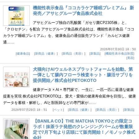
機能性表示食品『ココカラケア睡眠プレミアム』 新
発売／アサヒグループ食品株式会社
アサヒグループ独自の乳酸菌「ガセリ菌CP2305株」と、
「クロセチン」を配合 アサヒグループ食品株式会社は、機能性表示食品『ココ
カラケア睡眠プレミアム』を、健康食品の通信販売ブランド「カルピス健康
通……
2026年07月30日 18：50
健康食品
新商品（健康）
新商品（美容）
新製品
機能性表示食品制度
美容
犬猫向けAIウェルネスプラットフォームを始動。第
一弾として腸内フローラ検査キット・腸活サプリを
提供開始／株式会社PETOKOTO
健康データ × AI + 専門家で、一生に、一匹一匹に最適な健康
提案を実現 株式会社PETOKOTOは、愛犬・愛猫の健康寿命延伸を目指し、健康
データを蓄積・解析し、AIと獣医師などの専門家が……
2026年07月29日 18：51
ペット
新商品（健康）
新商品（美容）
新製品
【BANILA CO】THE MATCHA TOKYOとの限定コ
ラボ！抹茶ラテ発想のクレンジングバームが数量限
定で7月下旬より店頭にて販売開始！／モノック株式
会社