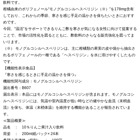
飲料です。
柑橘由来のポリフェノール“モノグルコシルヘスペリジン（※）”を178mg含有
しており、これからの季節、寒さを感じ手足の温かさを保ちたいときにおすす
めです。
今回、“温活”をサポートできるりんご酢を寒さが気になる女性に向けて提案する
ことで、市場の活性化を図るとともに、酢飲料のさらなる販売強化を図ってま
いります。
（※） モノグルコシルヘスペリジンは、主に柑橘類の果実の皮や袋から抽出さ
れるポリフェ ノールの一種である「ヘスペリジン」を水に溶けやすくしたもの
です。
【機能性表示食品】
『寒さを感じるときに手足の温かさを保つ』
機能性関与成分：モノグルコシルヘスペリジン
届出番号：B607
届出表示：本品にはモノグルコシルヘスペリジンが含まれます。モノグルコシ
ルヘスペリジンには、気温や室内温度が低い時などの健やかな血流（末梢血
流）を保ち、体温（末梢体温）を維持する機能があることが報告されていま
す。
≪製品概要≫
品名 ： 10％りんご果汁入り飲料
荷姿 ： 200ml紙パック× 24本