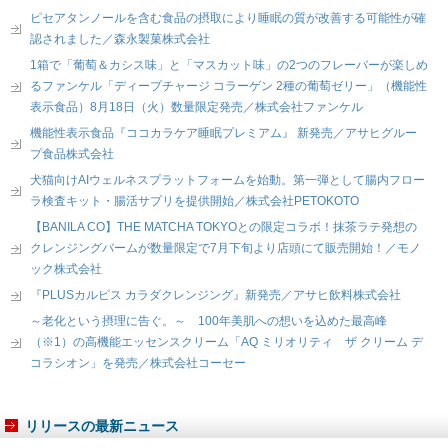
ピセアタンノールを含む食品の摂取により睡眠の質が改善する可能性が確
認されました／森永製菓株式会社
1箱で「葡萄＆カシス味」と「マスカット味」の2つのフレーバーが楽しめ
るファンケル「ディープチャージ コラーゲン 2種の葡萄ゼリー」（機能性
表示食品）8月18日（火）数量限定発売／株式会社ファンケル
機能性表示食品『ココカラケア睡眠プレミアム』 新発売／アサヒグルー
プ食品株式会社
犬猫向けAIウェルネスプラットフォームを始動。第一弾として腸内フロー
ラ検査キット・腸活サプリを提供開始／株式会社PETOKOTO
【BANILA CO】THE MATCHA TOKYOとの限定コラボ！抹茶ラテ発想の
クレンジングバームが数量限定で7月下旬より店頭にて販売開始！／モノ
ック株式会社
『PLUSカルピス カラダクレンジング』新発売／アサヒ飲料株式会社
～老化という摂理に告ぐ。～ 100年美肌への想いを込めた最高峰
（※1）の高機能エッセンスクリーム「AQ ミリオリティ ザ クリーム デ
コラシオン」を発売／株式会社コーセー
リリースの最新ニュース