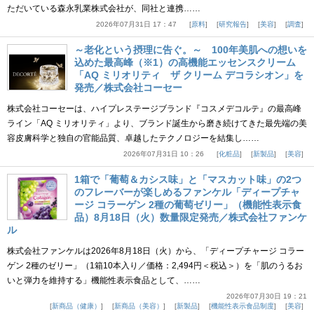
ただいている森永乳業株式会社が、同社と連携……
2026年07月31日 17：47
原料
研究報告
美容
調査
～老化という摂理に告ぐ。～ 100年美肌への想いを
込めた最高峰（※1）の高機能エッセンスクリーム
「AQ ミリオリティ ザ クリーム デコラシオン」を
発売／株式会社コーセー
株式会社コーセーは、ハイプレステージブランド『コスメデコルテ』の最高峰
ライン「AQ ミリオリティ」より、ブランド誕生から磨き続けてきた最先端の美
容皮膚科学と独自の官能品質、卓越したテクノロジーを結集し……
2026年07月31日 10：26
化粧品
新製品
美容
1箱で「葡萄＆カシス味」と「マスカット味」の2つ
のフレーバーが楽しめるファンケル「ディープチャ
ージ コラーゲン 2種の葡萄ゼリー」（機能性表示食
品）8月18日（火）数量限定発売／株式会社ファンケ
ル
株式会社ファンケルは2026年8月18日（火）から、「ディープチャージ コラー
ゲン 2種のゼリー」（1箱10本入り／価格：2,494円＜税込＞）を「肌のうるお
いと弾力を維持する」機能性表示食品として、……
2026年07月30日 19：21
新商品（健康）
新商品（美容）
新製品
機能性表示食品制度
美容