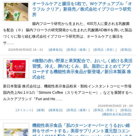
オーラルケアと腸活を1粒で。Wケアチュアブル「オ
ラフル クリア」新発売／株式会社イブフローラ研究
所
腸内フローラ研究から生まれた、400万人に愛される乳酸菌
を配合（※） 腸内フローラの研究開発から生まれた乳酸菌AD株®を用いた製品
づくりに取り組む株式会社イブフローラ研究所は、オーラルケアと腸活を
サ……
2026年08月06日 18：21
健康食品
新商品（健康）
新商品（美容）
新製品
4種類の赤い野菜と果実配合で、おいしく続ける美活
習慣。冷え、脚のむくみ、肌、脂肪にまとめてアプ
ローチする機能性表示食品が新登場／新日本製薬 株
式会社
新日本製薬 株式会社は、機能性表示食品粉末・顆粒インスタントコーヒー市場
国内売上No.1※1の「Slimore Coffee（スリモアコーヒー）」などを展開するヘ
ルスケアブランド『Fun and He……
2026年08月06日 18：00
ダイエット
健康
健康食品
新商品（健康）
新商品（美容）
新製品
機能性表示食品制度
機能性表示食品「肌のターンオーバーとうるおい維
持をサポートする」美容サプリメント還元型コエン