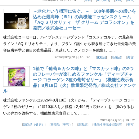
～老化という摂理に告ぐ。～ 100年美肌への想いを
込めた最高峰（※1）の高機能エッセンスクリーム
「AQ ミリオリティ ザ クリーム デコラシオン」を
発売／株式会社コーセー
株式会社コーセーは、ハイプレステージブランド『コスメデコルテ』の最高峰
ライン「AQ ミリオリティ」より、ブランド誕生から磨き続けてきた最先端の美
容皮膚科学と独自の官能品質、卓越したテクノロジーを結集し……
2026年07月31日 10：26
化粧品
新製品
美容
1箱で「葡萄＆カシス味」と「マスカット味」の2つ
のフレーバーが楽しめるファンケル「ディープチャ
ージ コラーゲン 2種の葡萄ゼリー」（機能性表示食
品）8月18日（火）数量限定発売／株式会社ファンケ
ル
株式会社ファンケルは2026年8月18日（火）から、「ディープチャージ コラー
ゲン 2種のゼリー」（1箱10本入り／価格：2,494円＜税込＞）を「肌のうるお
いと弾力を維持する」機能性表示食品として、……
2026年07月30日 19：21
新商品（健康）
新商品（美容）
新製品
機能性表示食品制度
美容