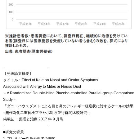
————————————-
【発表論文概要】
タイトル：Effect of Kale on Nasal and Ocular Symptoms
Associated with Allergy to Mites or House Dust
－A Randomized Double-blind Placebo-controlled Parallel-group Comparison
Study－
「ダニ・ハウスダストによる目と鼻のアレルギー様症状に対するケールの効果
–無作為化二重盲検プラセボ対照並行群間比較研究-」
掲載誌 ：薬理と治療 2017 年 9 月号
————————————-
■研究の背景
1. アレルギー性鼻炎患者の増加