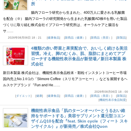
所
腸内フローラ研究から生まれた、400万人に愛される乳酸菌
を配合（※） 腸内フローラの研究開発から生まれた乳酸菌AD株®を用いた製品
づくりに取り組む株式会社イブフローラ研究所は、オーラルケアと腸活を
サ……
2026年08月06日 18：21
健康食品
新商品（健康）
新商品（美容）
新製品
4種類の赤い野菜と果実配合で、おいしく続ける美活
習慣。冷え、脚のむくみ、肌、脂肪にまとめてアプ
ローチする機能性表示食品が新登場／新日本製薬 株
式会社
新日本製薬 株式会社は、機能性表示食品粉末・顆粒インスタントコーヒー市場
国内売上No.1※1の「Slimore Coffee（スリモアコーヒー）」などを展開するヘ
ルスケアブランド『Fun and He……
2026年08月06日 18：00
ダイエット
健康
健康食品
新商品（健康）
新商品（美容）
新製品
機能性表示食品制度
機能性表示食品「肌のターンオーバーとうるおい維
持をサポートする」美容サプリメント還元型コエン
ザイムQ10を配合『feat. Skin cycle（フィート スキ
ンサイクル）』が新発売／株式会社Quon