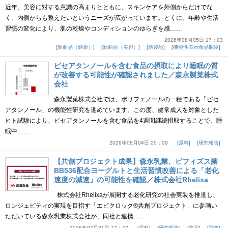
近年、美容に対する意識の高まりとともに、スキンケアを外側からだけでな
く、内側からも整えたいというニーズが広がっています。とくに、年齢や生活
習慣の変化により、肌の乾燥やコンディションのゆらぎを感……
2026年08月05日 17：03
新商品（健康）
新商品（美容）
新製品
機能性表示食品制度
ピセアタンノールを含む食品の摂取により睡眠の質
が改善する可能性が確認されました／森永製菓株式
会社
森永製菓株式会社では、ポリフェノールの一種である「ピセ
アタンノール」の機能性研究を進めています。この度、健常成人を対象とした
ヒト試験により、ピセアタンノールを含む食品を4週間継続摂取することで、睡
眠中……
2026年08月04日 20：09
原料
研究報告
【共創プロジェクト成果】森永乳業、ビフィズス菌
BB536配合ヨーグルトと生活習慣改善による「老化
速度の減速」の可能性を確認／株式会社Rhelixa
株式会社Rhelixaが展開する老化研究の社会実装を推進し、
ロンジェビティの実現を目指す「エピクロック®共創プロジェクト」に参画い
ただいている森永乳業株式会社が、同社と連携……
2026年07月31日 17：47
原料
研究報告
美容
調査