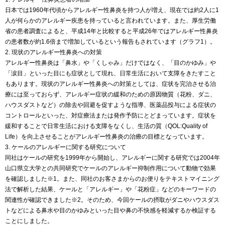
日本では1960年代頃からアレルギー性鼻炎を持つ人が増え、現在では約2人に1
人が何らかのアレルギー疾患を持っていると言われています。また、厚生労働
省の患者調査によると、平成14年と比較すると平成26年ではアレルギー性鼻炎
の患者数が約1.6倍まで増加しているという報告もされています（グラフ1）。
2. 現状のアレルギー性鼻炎への対策
アレルギー性鼻炎は「鼻水」や「くしゃみ」だけではなく、「目のかゆみ」や
「涙目」といった目にも症状として現れ、日常生活において支障をきたすこと
もあります。現状のアレルギー性鼻炎への対策としては、症状を完治させる治
療には至っておらず、アレルギー症状の緩和のための原因物質（花粉、ダニ、
ハウスダストなど）の除去や回避を促すような指導、医薬品投与による症状の
コントロールといった、対症療法または発作予防にとどまっています。症状を
緩和することで日常生活における支障をなくし、生活の質（QOL:Quality of
Life）を向上させることがアレルギー性鼻炎の治療の目標となっています。
3. ケールのアレルギーに関する研究について
同社はケールの研究を1999年から開始し、アレルギーに関する研究では2004年
山口県立大学との共同研究でケールのアレルギー抑制作用について動物で効果
を確認しました※1。また、同社のお客さまからのお便りをテキストマイニング
法で解析した結果、ケールと「アレルギー」や「花粉症」などのキーワードの
関連性が確認できました※2。そのため、今回ケールの摂取がダニやハウスダス
トなどによる鼻水や目のかゆみといった目や鼻の不快感を軽減するか検証する
ことにしました。