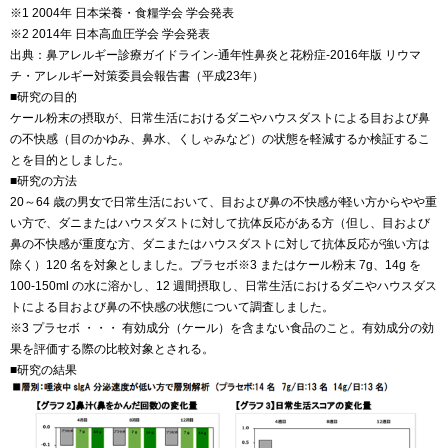
※1 2004年 日本栄養・食糧学会 学会発表
※2 2014年 日本高血圧学会 学会発表
出典：鼻アレルギー診療ガイドライン-通年性鼻炎と花粉症-2016年版 リウマ
チ・アレルギー対策委員会報告書（平成23年）
■研究の目的
ケール粉末の摂取が、日常生活におけるダニやハウスダストによる目および鼻
の不快感（目のかゆみ、鼻水、くしゃみなど）の状態を軽減するか検証するこ
とを目的としました。
■研究の方法
20～64 歳の男女で日常生活において、目および鼻の不快感が軽い方からやや重
い方で、ダニまたはハウスダストに対して抗体反応がある方（但し、目および
鼻の不快感が重度な方、ダニまたはハウスダストに対して抗体反応が強い方は
除く）120 名を対象としました。プラセボ※3 またはケール粉末 7g、14g を
100-150ml の水に溶かし、12 週間摂取し、日常生活におけるダニやハウスダス
トによる目および鼻の不快感の状態について調査しました。
※3 プラセボ ・・・ 有効成分（ケール）を含まない食品のこと。有効成分の効
果を評価する際の比較対象とされる。
■研究の結果