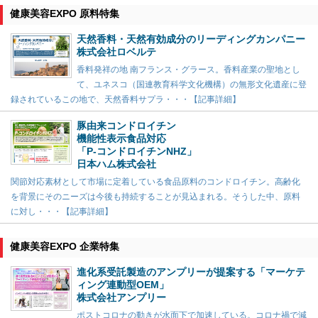
健康美容EXPO 原料特集
天然香料・天然有効成分のリーディングカンパニー
株式会社ロベルテ
香料発祥の地 南フランス・グラース。香料産業の聖地とし
て、ユネスコ（国連教育科学文化機構）の無形文化遺産に登
録されているこの地で、天然香料サプラ・・・【記事詳細】
豚由来コンドロイチン
機能性表示食品対応
「P-コンドロイチンNHZ」
日本ハム株式会社
関節対応素材として市場に定着している食品原料のコンドロイチン。高齢化
を背景にそのニーズは今後も持続することが見込まれる。そうした中、原料
に対し・・・【記事詳細】
健康美容EXPO 企業特集
進化系受託製造のアンプリーが提案する「マーケテ
ィング連動型OEM」
株式会社アンプリー
ポストコロナの動きが水面下で加速している。コロナ禍で減