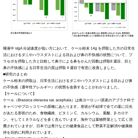
唾液中 sIgA 分泌速度が低い方において、ケール粉末 14g を摂取した方の日常生
活におけるダニやハウスダストによる目および鼻の不快感の状態について、プ
ラセボを摂取した方と比較して鼻汁による鼻をかんだ回数は摂取8 週目、目と
鼻の不快感による日常生活の質は摂取 4 週目で有意に改善しました。
■研究のまとめ
ケール粉末の摂取は、日常生活におけるダニやハウスダストによる目および鼻
の不快感（通年性アレルギー）の状態を改善することがわかりました。
【ケールについて】
ケール（Brassica oleracea var. acephala）は南ヨーロッパ原産のアブラナ科で
キャベツやブロッコリーの原種にあたります。形状が不結球で全ての葉に日光
があたる形状のため、食物繊維、ビタミン C、カルシウム、葉酸、β-カロテ
ン、そしてミネラルなどを多く含んでいます。海外では葉物野菜として広く消
費されていますが、日本では青汁などの健康食品として野菜不足解消や健康維
持を目的に利用されています。