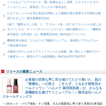
シミのもと*¹ にアプローチ、硬い角層をほぐし浸透「エクイタンス ホワ
イトローション」新発売／サンスター株式会社
ピセアタンノールを含む食品の摂取により睡眠の質が改善する可能性が確
認されました／森永製菓株式会社
1箱で「葡萄＆カシス味」と「マスカット味」の2つのフレーバーが楽しめ
るファンケル「ディープチャージ コラーゲン 2種の葡萄ゼリー」（機能性
表示食品）8月18日（火）数量限定発売／株式会社ファンケル
機能性表示食品『ココカラケア睡眠プレミアム』 新発売／アサヒグルー
プ食品株式会社
犬猫向けAIウェルネスプラットフォームを始動。第一弾として腸内フロー
ラ検査キット・腸活サプリを提供開始／株式会社PETOKOTO
リリースの最新ニュース
お客様の切実な声に耳を傾けてたどり着いた、肌の
「薄層化」への答え こすらず、うるおす朝夜別オ
ールインワン「ハルメク 薬用美肌液」が、さらなる
高機能化を遂げてリニューアル！／株式会社ハルメ
クホールディングス
～ UVカット・バリア強化・ナノ浸透。大人の肌変化に寄り添う充実の1本完結