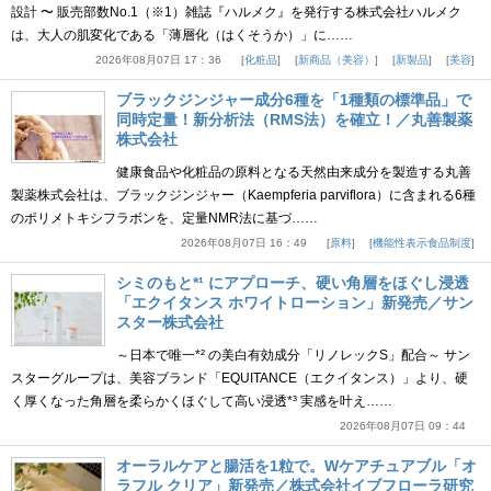
設計 〜 販売部数No.1（※1）雑誌『ハルメク』を発行する株式会社ハルメク
は、大人の肌変化である「薄層化（はくそうか）」に……
2026年08月07日 17：36
化粧品
新商品（美容）
新製品
美容
ブラックジンジャー成分6種を「1種類の標準品」で
同時定量！新分析法（RMS法）を確立！／丸善製薬
株式会社
健康食品や化粧品の原料となる天然由来成分を製造する丸善
製薬株式会社は、ブラックジンジャー（Kaempferia parviflora）に含まれる6種
のポリメトキシフラボンを、定量NMR法に基づ……
2026年08月07日 16：49
原料
機能性表示食品制度
シミのもと*¹ にアプローチ、硬い角層をほぐし浸透
「エクイタンス ホワイトローション」新発売／サン
スター株式会社
～日本で唯一*² の美白有効成分「リノレックS」配合～ サン
スターグループは、美容ブランド「EQUITANCE（エクイタンス）」より、硬
く厚くなった角層を柔らかくほぐして高い浸透*³ 実感を叶え……
2026年08月07日 09：44
オーラルケアと腸活を1粒で。Wケアチュアブル「オ
ラフル クリア」新発売／株式会社イブフローラ研究