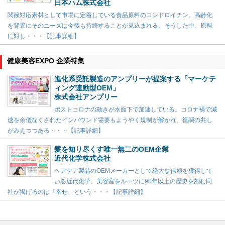
日本ハム株式会社
関節対応素材として市場に定着している食品原料のコンドロイチン。高齢化
を背景にそのニーズは今後も持続することが見込まれる。そうした中、原料
に対し・・・【記事詳細】
健康美容EXPO 企業特集
進化系受託製造のアンプリーが提案する「マーケテ
ィング連動型OEM」
株式会社アンプリー
ポストコロナの動きが水面下で加速している。コロナ禍で減
速を余儀なくされたインバウンド需要もようやく規制が解かれ、復調の兆し
がみえつつある・・・【記事詳細】
髪を知り尽くす唯一無二のOEM企業
近代化学株式会社
ヘアケア製品のOEMメーカーとして絶大な信頼を獲得して
いる近代化学。美容室をルーツに90年以上の歴史を刻む同
社が掲げるのは「幸せ」という・・・【記事詳細】