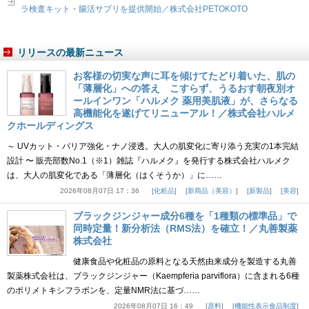
ラ検査キット・腸活サプリを提供開始／株式会社PETOKOTO
リリースの最新ニュース
お客様の切実な声に耳を傾けてたどり着いた、肌の
「薄層化」への答え こすらず、うるおす朝夜別オ
ールインワン「ハルメク 薬用美肌液」が、さらなる
高機能化を遂げてリニューアル！／株式会社ハルメ
クホールディングス
～ UVカット・バリア強化・ナノ浸透。大人の肌変化に寄り添う充実の1本完結
設計 〜 販売部数No.1（※1）雑誌『ハルメク』を発行する株式会社ハルメク
は、大人の肌変化である「薄層化（はくそうか）」に……
2026年08月07日 17：36
化粧品
新商品（美容）
新製品
美容
ブラックジンジャー成分6種を「1種類の標準品」で
同時定量！新分析法（RMS法）を確立！／丸善製薬
株式会社
健康食品や化粧品の原料となる天然由来成分を製造する丸善
製薬株式会社は、ブラックジンジャー（Kaempferia parviflora）に含まれる6種
のポリメトキシフラボンを、定量NMR法に基づ……
2026年08月07日 16：49
原料
機能性表示食品制度