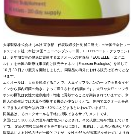
大塚製薬株式会社（本社:東京都、代表取締役社長:樋口達夫）の米国子会社フー
ドステイト社（本社:米国ニューハンプシャー州、CEO:ロバート・クラヴェン）
は、更年期女性の健康に貢献するエクオール含有食品「EQUELLE （エクエ
ル）」を米国の医療従事者向け販売チャネル（Emerson Ecologics）を通じて
10 月 30 日より販売を開始しました。同製品の海外における販売は初めてとな
ります。
エクオールは、大豆を摂取することで、大豆イソフラボンの一つであるダイゼ
インから腸内細菌の働きによって産生される代謝物です。大豆や大豆イソフラ
ボンの摂取は女性の健康維持・増進に貢献することが期待されていますが、米
国人の食生活では大豆を摂取する機会が少ないうえ*1、体内でエクオールを産
生できる人の割合は約 20～30％にとどまるといわれています*2。
同製品は、そのエクオールを手軽に摂取できるサプリメントです。
米国には 5,300 万人の更年期女性がいるとされ、その人数は毎年増加していま
す*3。 閉経の前後に経験する更年期症状に対し、現在は、ホルモン療法などの
医薬品による対処方法が一般的ですが、女性の66％が医薬品を使わずにより自