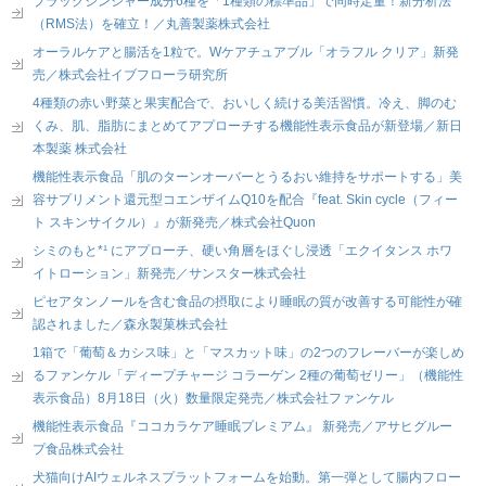
ブラックジンジャー成分6種を「1種類の標準品」で同時定量！新分析法
（RMS法）を確立！／丸善製薬株式会社
オーラルケアと腸活を1粒で。Wケアチュアブル「オラフル クリア」新発
売／株式会社イブフローラ研究所
4種類の赤い野菜と果実配合で、おいしく続ける美活習慣。冷え、脚のむ
くみ、肌、脂肪にまとめてアプローチする機能性表示食品が新登場／新日
本製薬 株式会社
機能性表示食品「肌のターンオーバーとうるおい維持をサポートする」美
容サプリメント還元型コエンザイムQ10を配合『feat. Skin cycle（フィー
ト スキンサイクル）』が新発売／株式会社Quon
シミのもと*¹ にアプローチ、硬い角層をほぐし浸透「エクイタンス ホワ
イトローション」新発売／サンスター株式会社
ピセアタンノールを含む食品の摂取により睡眠の質が改善する可能性が確
認されました／森永製菓株式会社
1箱で「葡萄＆カシス味」と「マスカット味」の2つのフレーバーが楽しめ
るファンケル「ディープチャージ コラーゲン 2種の葡萄ゼリー」（機能性
表示食品）8月18日（火）数量限定発売／株式会社ファンケル
機能性表示食品『ココカラケア睡眠プレミアム』 新発売／アサヒグルー
プ食品株式会社
犬猫向けAIウェルネスプラットフォームを始動。第一弾として腸内フロー