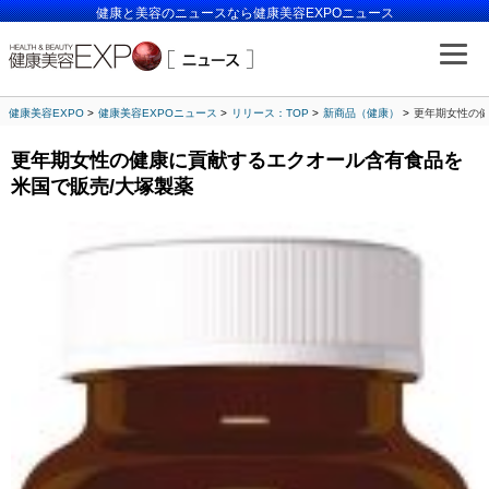
健康と美容のニュースなら健康美容EXPOニュース
健康美容EXPO
健康美容EXPOニュース
リリース：TOP
新商品（健康）
更年期女性の健
更年期女性の健康に貢献するエクオール含有食品を
米国で販売/大塚製薬