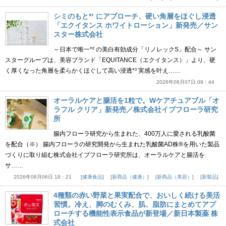
シミのもと*¹ にアプローチ、硬い角層をほぐし浸透
「エクイタンス ホワイトローション」新発売／サン
スター株式会社
～日本で唯一*² の美白有効成分「リノレックS」配合～ サン
スターグループは、美容ブランド「EQUITANCE（エクイタンス）」より、硬
く厚くなった角層を柔らかくほぐして高い浸透*³ 実感を叶え……
2026年08月07日 09：44
オーラルケアと腸活を1粒で。Wケアチュアブル「オ
ラフル クリア」新発売／株式会社イブフローラ研究
所
腸内フローラ研究から生まれた、400万人に愛される乳酸菌
を配合（※） 腸内フローラの研究開発から生まれた乳酸菌AD株®を用いた製品
づくりに取り組む株式会社イブフローラ研究所は、オーラルケアと腸活を
サ……
2026年08月06日 18：21
健康食品
新商品（健康）
新商品（美容）
新製品
4種類の赤い野菜と果実配合で、おいしく続ける美活
習慣。冷え、脚のむくみ、肌、脂肪にまとめてアプ
ローチする機能性表示食品が新登場／新日本製薬 株
式会社