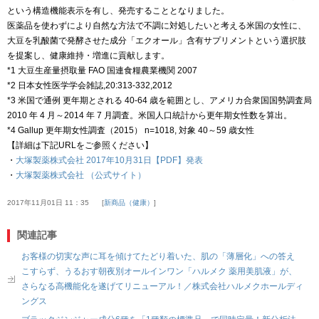
という構造機能表示を有し、発売することとなりました。
医薬品を使わずにより自然な方法で不調に対処したいと考える米国の女性に、
大豆を乳酸菌で発酵させた成分「エクオール」含有サプリメントという選択肢
を提案し、健康維持・増進に貢献します。
*1 大豆生産量摂取量 FAO 国連食糧農業機関 2007
*2 日本女性医学学会雑誌,20:313-332,2012
*3 米国で通例 更年期とされる 40-64 歳を範囲とし、アメリカ合衆国国勢調査局
2010 年 4 月～2014 年 7 月調査。米国人口統計から更年期女性数を算出。
*4 Gallup 更年期女性調査（2015） n=1018, 対象 40～59 歳女性
【詳細は下記URLをご参照ください】
・
大塚製薬株式会社 2017年10月31日【PDF】発表
・
大塚製薬株式会社 （公式サイト）
2017年11月01日 11：35
新商品（健康）
関連記事
お客様の切実な声に耳を傾けてたどり着いた、肌の「薄層化」への答え
こすらず、うるおす朝夜別オールインワン「ハルメク 薬用美肌液」が、
さらなる高機能化を遂げてリニューアル！／株式会社ハルメクホールディ
ングス