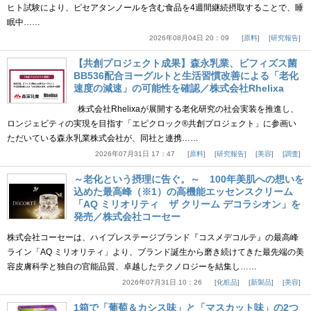
ヒト試験により、ピセアタンノールを含む食品を4週間継続摂取することで、睡
眠中……
2026年08月04日 20：09
原料
研究報告
【共創プロジェクト成果】森永乳業、ビフィズス菌
BB536配合ヨーグルトと生活習慣改善による「老化
速度の減速」の可能性を確認／株式会社Rhelixa
株式会社Rhelixaが展開する老化研究の社会実装を推進し、
ロンジェビティの実現を目指す「エピクロック®共創プロジェクト」に参画い
ただいている森永乳業株式会社が、同社と連携……
2026年07月31日 17：47
原料
研究報告
美容
調査
～老化という摂理に告ぐ。～ 100年美肌への想いを
込めた最高峰（※1）の高機能エッセンスクリーム
「AQ ミリオリティ ザ クリーム デコラシオン」を
発売／株式会社コーセー
株式会社コーセーは、ハイプレステージブランド『コスメデコルテ』の最高峰
ライン「AQ ミリオリティ」より、ブランド誕生から磨き続けてきた最先端の美
容皮膚科学と独自の官能品質、卓越したテクノロジーを結集し……
2026年07月31日 10：26
化粧品
新製品
美容
1箱で「葡萄＆カシス味」と「マスカット味」の2つ