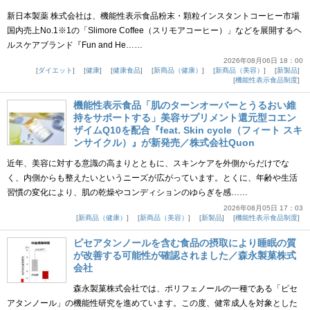
新日本製薬 株式会社は、機能性表示食品粉末・顆粒インスタントコーヒー市場
国内売上No.1※1の「Slimore Coffee（スリモアコーヒー）」などを展開するヘ
ルスケアブランド『Fun and He……
2026年08月06日 18：00
ダイエット
健康
健康食品
新商品（健康）
新商品（美容）
新製品
機能性表示食品制度
機能性表示食品「肌のターンオーバーとうるおい維
持をサポートする」美容サプリメント還元型コエン
ザイムQ10を配合『feat. Skin cycle（フィート スキ
ンサイクル）』が新発売／株式会社Quon
近年、美容に対する意識の高まりとともに、スキンケアを外側からだけでな
く、内側からも整えたいというニーズが広がっています。とくに、年齢や生活
習慣の変化により、肌の乾燥やコンディションのゆらぎを感……
2026年08月05日 17：03
新商品（健康）
新商品（美容）
新製品
機能性表示食品制度
ピセアタンノールを含む食品の摂取により睡眠の質
が改善する可能性が確認されました／森永製菓株式
会社
森永製菓株式会社では、ポリフェノールの一種である「ピセ
アタンノール」の機能性研究を進めています。この度、健常成人を対象とした