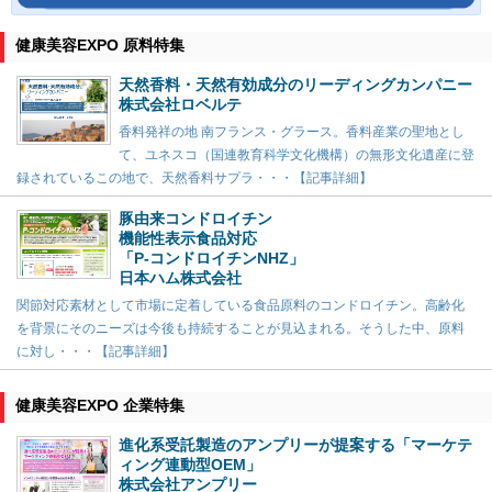
健康美容EXPO 原料特集
天然香料・天然有効成分のリーディングカンパニー
株式会社ロベルテ
香料発祥の地 南フランス・グラース。香料産業の聖地とし
て、ユネスコ（国連教育科学文化機構）の無形文化遺産に登
録されているこの地で、天然香料サプラ・・・【記事詳細】
豚由来コンドロイチン
機能性表示食品対応
「P-コンドロイチンNHZ」
日本ハム株式会社
関節対応素材として市場に定着している食品原料のコンドロイチン。高齢化
を背景にそのニーズは今後も持続することが見込まれる。そうした中、原料
に対し・・・【記事詳細】
健康美容EXPO 企業特集
進化系受託製造のアンプリーが提案する「マーケテ
ィング連動型OEM」
株式会社アンプリー