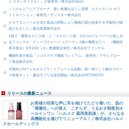
ト スキンサイクル）』が新発売／株式会社Quon
シミのもと*¹ にアプローチ、硬い角層をほぐし浸透「エクイタンス ホワ
イトローション」新発売／サンスター株式会社
ピセアタンノールを含む食品の摂取により睡眠の質が改善する可能性が確
認されました／森永製菓株式会社
1箱で「葡萄＆カシス味」と「マスカット味」の2つのフレーバーが楽しめ
るファンケル「ディープチャージ コラーゲン 2種の葡萄ゼリー」（機能性
表示食品）8月18日（火）数量限定発売／株式会社ファンケル
機能性表示食品『ココカラケア睡眠プレミアム』 新発売／アサヒグルー
プ食品株式会社
犬猫向けAIウェルネスプラットフォームを始動。第一弾として腸内フロー
ラ検査キット・腸活サプリを提供開始／株式会社PETOKOTO
リリースの最新ニュース
お客様の切実な声に耳を傾けてたどり着いた、肌の
「薄層化」への答え こすらず、うるおす朝夜別オ
ールインワン「ハルメク 薬用美肌液」が、さらなる
高機能化を遂げてリニューアル！／株式会社ハルメ
クホールディングス