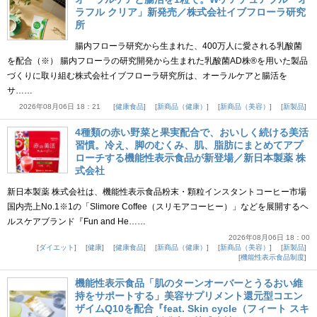
ラフル クリア」新発売／株式会社イブフローラ研究
所
腸内フローラ研究から生まれた、400万人に愛される乳酸菌
を配合（※） 腸内フローラの研究開発から生まれた乳酸菌AD株®を用いた製品
づくりに取り組む株式会社イブフローラ研究所は、オーラルケアと腸活を
サ……
2026年08月06日 18：21
健康食品
新商品（健康）
新商品（美容）
新製品
4種類の赤い野菜と果実配合で、おいしく続ける美活
習慣。冷え、脚のむくみ、肌、脂肪にまとめてアプ
ローチする機能性表示食品が新登場／新日本製薬 株
式会社
新日本製薬 株式会社は、機能性表示食品粉末・顆粒インスタントコーヒー市場
国内売上No.1※1の「Slimore Coffee（スリモアコーヒー）」などを展開するヘ
ルスケアブランド『Fun and He……
2026年08月06日 18：00
ダイエット
健康
健康食品
新商品（健康）
新商品（美容）
新製品
機能性表示食品制度
機能性表示食品「肌のターンオーバーとうるおい維
持をサポートする」美容サプリメント還元型コエン
ザイムQ10を配合『feat. Skin cycle（フィート スキ