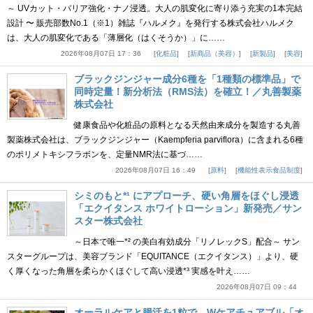
～ UVカット・バリア強化・ナノ浸透。大人の肌変化に寄り添う充実の1本完結
設計 〜 販売部数No.1（※1）雑誌『ハルメク』を発行する株式会社ハルメク
は、大人の肌変化である「薄層化（はくそうか）」に……
2026年08月07日 17：36
化粧品
新商品（美容）
新製品
美容
ブラックジンジャー成分6種を「1種類の標準品」で
同時定量！新分析法（RMS法）を確立！／丸善製薬
株式会社
健康食品や化粧品の原料となる天然由来成分を製造する丸善
製薬株式会社は、ブラックジンジャー（Kaempferia parviflora）に含まれる6種
のポリメトキシフラボンを、定量NMR法に基づ……
2026年08月07日 16：49
原料
機能性表示食品制度
シミのもと*¹ にアプローチ、硬い角層をほぐし浸透
「エクイタンス ホワイトローション」新発売／サン
スター株式会社
～日本で唯一*² の美白有効成分「リノレックS」配合～ サン
スターグループは、美容ブランド「EQUITANCE（エクイタンス）」より、硬
く厚くなった角層を柔らかくほぐして高い浸透*³ 実感を叶え……
2026年08月07日 09：44
オーラルケアと腸活を1粒で。Wケアチュアブル「オ