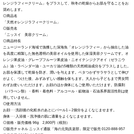
レンジラフィークリーム」をプラスして、秋冬の乾燥からお肌を守ることをお
奨めします。
◎商品名
「天然オレンジラフィークリーム」
◎販売名
「ニッスイ 美容クリーム」
◎商品特長
ニュージーランド海域で漁獲した深海魚「オレンジラフィー」から抽出した油
を高度に精製した無色透明の美容オイルを使用した保湿美容クリームです。オ
レンジ果皮油・グレープフルーツ果皮油・ニオイテンジクアオイ（ゼラニウ
ム）油・ラベンダー油・ユーカリ油の5種類の天然精油成分をプラスしました。
お肌を保護して乾燥を防ぎ、潤いを与えます。ベタつかずサラサラとして伸び
がよく、つけた後、みずみずしい感触を保ちます。大人から子どもまで男女問
わずお使いいただけます。お顔のほか身体にもご使用いただけます。防腐剤
（パラべン類）・香料・着色料・アルコール・鉱物油・石油系界面活性剤は使
用していません。
◎使用方法
お顔･･･洗顔後の化粧水のあとにパール1～2個分をよくなじませます。
身体･･･入浴後・洗浄後の肌に適量をよくなじませます。
◎規格・販売価格 96g 2,800円（税別）
◎販売チャネル ニッスイ通販「海の元気倶楽部」限定で販売 0120-888-957