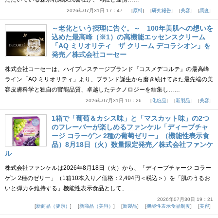
2026年07月31日 17：47
原料
研究報告
美容
調査
～老化という摂理に告ぐ。～ 100年美肌への想いを
込めた最高峰（※1）の高機能エッセンスクリーム
「AQ ミリオリティ ザ クリーム デコラシオン」を
発売／株式会社コーセー
株式会社コーセーは、ハイプレステージブランド『コスメデコルテ』の最高峰
ライン「AQ ミリオリティ」より、ブランド誕生から磨き続けてきた最先端の美
容皮膚科学と独自の官能品質、卓越したテクノロジーを結集し……
2026年07月31日 10：26
化粧品
新製品
美容
1箱で「葡萄＆カシス味」と「マスカット味」の2つ
のフレーバーが楽しめるファンケル「ディープチャ
ージ コラーゲン 2種の葡萄ゼリー」（機能性表示食
品）8月18日（火）数量限定発売／株式会社ファンケ
ル
株式会社ファンケルは2026年8月18日（火）から、「ディープチャージ コラー
ゲン 2種のゼリー」（1箱10本入り／価格：2,494円＜税込＞）を「肌のうるお
いと弾力を維持する」機能性表示食品として、……
2026年07月30日 19：21
新商品（健康）
新商品（美容）
新製品
機能性表示食品制度
美容