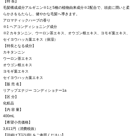
【特 長】
毛髪構成成分アルギニン※1と5種の植物由来成分※2配合で、頭皮に潤いと柔
らかさをもたらし、健やかな毛髪へ導きます。
アロマティックハーブの香り
※1 ヘアコンディショニング成分
※2 カキタンニン、ウーロン茶エキス、オウゴン根エキス、ヨモギ葉エキス、
セイヨウハッカ葉エキス（保湿）
【特長となる成分】
カキタンニン
ウーロン茶エキス
オウゴン根エキス
ヨモギ葉エキス
セイヨウハッカ葉エキス
【販 売 名】
リアップエナジー コンディショナー1a
【区 分】
化粧品
【内 容 量】
400mL
【希望小売価格】
3,611円（消費税抜）
【詳細は下記URLをご参照ください】