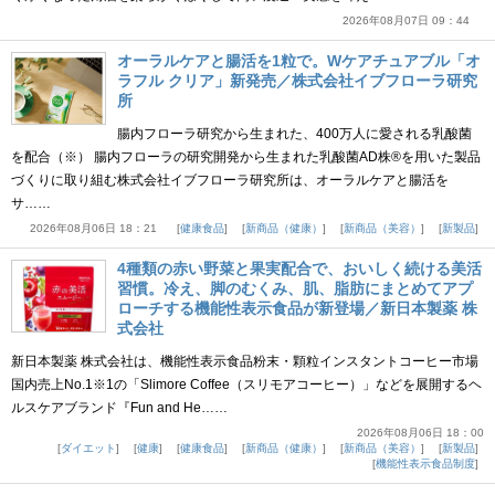
2026年08月07日 09：44
オーラルケアと腸活を1粒で。Wケアチュアブル「オ
ラフル クリア」新発売／株式会社イブフローラ研究
所
腸内フローラ研究から生まれた、400万人に愛される乳酸菌
を配合（※） 腸内フローラの研究開発から生まれた乳酸菌AD株®を用いた製品
づくりに取り組む株式会社イブフローラ研究所は、オーラルケアと腸活を
サ……
2026年08月06日 18：21
健康食品
新商品（健康）
新商品（美容）
新製品
4種類の赤い野菜と果実配合で、おいしく続ける美活
習慣。冷え、脚のむくみ、肌、脂肪にまとめてアプ
ローチする機能性表示食品が新登場／新日本製薬 株
式会社
新日本製薬 株式会社は、機能性表示食品粉末・顆粒インスタントコーヒー市場
国内売上No.1※1の「Slimore Coffee（スリモアコーヒー）」などを展開するヘ
ルスケアブランド『Fun and He……
2026年08月06日 18：00
ダイエット
健康
健康食品
新商品（健康）
新商品（美容）
新製品
機能性表示食品制度