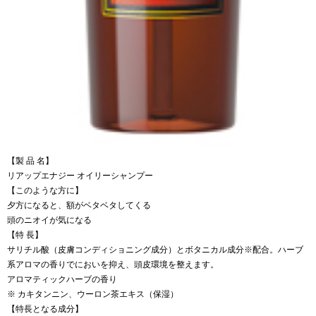
【製 品 名】
リアップエナジー オイリーシャンプー
【このような方に】
夕方になると、額がベタベタしてくる
頭のニオイが気になる
【特 長】
サリチル酸（皮膚コンディショニング成分）とボタニカル成分※配合。ハーブ
系アロマの香りでにおいを抑え、頭皮環境を整えます。
アロマティックハーブの香り
※ カキタンニン、ウーロン茶エキス（保湿）
【特長となる成分】