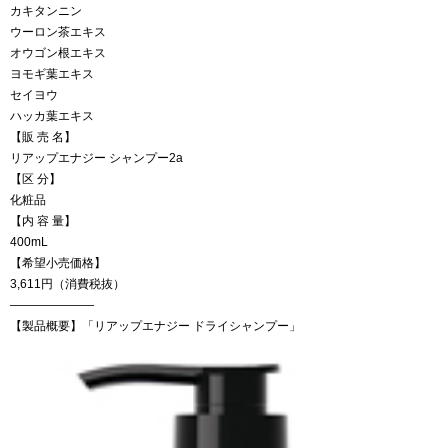
カキタンニン
ウーロン茶エキス
オウゴン根エキス
ヨモギ葉エキス
セイヨウ
ハッカ葉エキス
【販 売 名】
リアップエナジー シャンプー2a
【区 分】
化粧品
【内 容 量】
400mL
【希望小売価格】
3,611円（消費税抜）
———————
【製品概要】「リアップエナジー ドライシャンプー」