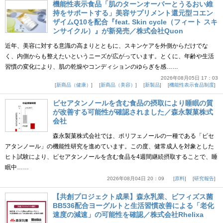
機能性表示食品「肌のターンオーバーとうるおい維
持をサポートする」美容サプリメント還元型コエン
ザイムQ10を配合『feat. Skin cycle（フィート スキ
ンサイクル）』が新発売／株式会社Quon
近年、美容に対する意識の高まりとともに、スキンケアを外側からだけでな
く、内側からも整えたいというニーズが広がっています。とくに、年齢や生活
習慣の変化により、肌の乾燥やコンディションのゆらぎを感……
2026年08月05日 17：03
新商品（健康）
新商品（美容）
新製品
機能性表示食品制度
ピセアタンノールを含む食品の摂取により睡眠の質
が改善する可能性が確認されました／森永製菓株式
会社
森永製菓株式会社では、ポリフェノールの一種である「ピセ
アタンノール」の機能性研究を進めています。この度、健常成人を対象とした
ヒト試験により、ピセアタンノールを含む食品を4週間継続摂取することで、睡
眠中……
2026年08月04日 20：09
原料
研究報告
【共創プロジェクト成果】森永乳業、ビフィズス菌
BB536配合ヨーグルトと生活習慣改善による「老化
速度の減速」の可能性を確認／株式会社Rhelixa