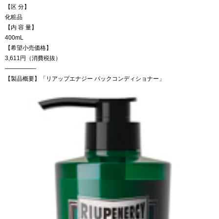
【区 分】
化粧品
【内 容 量】
400mL
【希望小売価格】
3,611円（消費税抜）
—————-
【製品概要】「リアップエナジー パックコンディショナー」