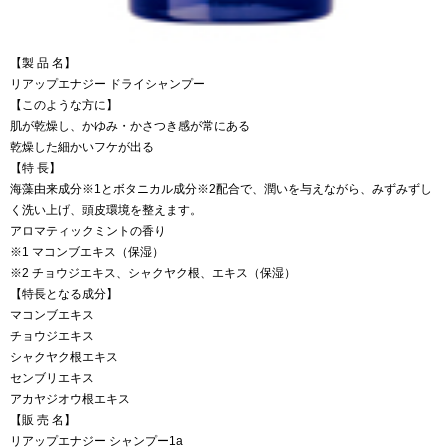
【製 品 名】
リアップエナジー ドライシャンプー
【このような方に】
肌が乾燥し、かゆみ・かさつき感が常にある
乾燥した細かいフケが出る
【特 長】
海藻由来成分※1とボタニカル成分※2配合で、潤いを与えながら、みずみずし
く洗い上げ、頭皮環境を整えます。
アロマティックミントの香り
※1 マコンブエキス（保湿）
※2 チョウジエキス、シャクヤク根、エキス（保湿）
【特長となる成分】
マコンブエキス
チョウジエキス
シャクヤク根エキス
センブリエキス
アカヤジオウ根エキス
【販 売 名】
リアップエナジー シャンプー1a