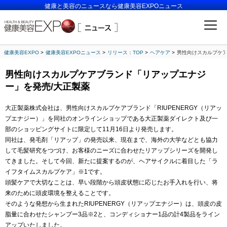
健康と美容のニュースなら健康美容EXPOニュース
健康美容EXPO
健康美容EXPOニュース
リリース：TOP
ヘアケア
男性向けスカルプケア
男性向けスカルプケアブランド「リアップエナジ
ー」を発売/大正製薬
大正製薬株式会社は、男性向けスカルプケアブランド「RIUPENERGY（リアッ
プエナジー）」を同社のオンラインショップである大正製薬ダイレクト及び一
部のショッピングサイトに限定して11月16日より発売します。
同社は、発毛剤「リアップ」の発売以来、現在まで、海外の大学などとも協力
して毛髪研究をつづけ、お客様のニーズに合わせたリアップシリーズを開発し
てきました。そして今回、新たに提案するのが、ヘアサイクルに着目した「ラ
イフタイムスカルプケア」※1です。
頭髪ケアで大切なことは、早い段階から頭皮状態に応じたお手入れを行い、将
来のために頭皮環境を整えることです。
そのような発想から生まれたRIUPENERGY（リアップエナジー）は、頭皮の皮
脂量に合わせたシャンプー3品※2と、コンディショナー1品の計4製品をライン
アップいたしました。