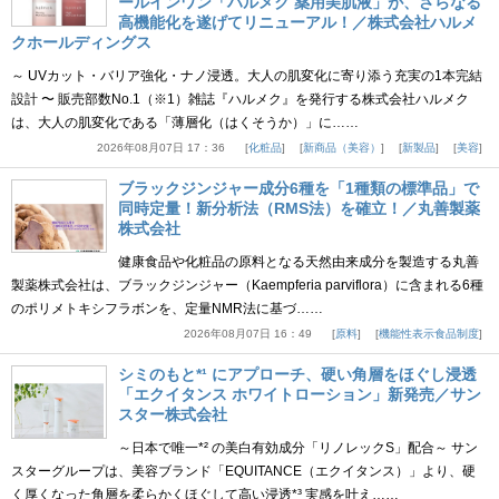
ールインワン「ハルメク 薬用美肌液」が、さらなる
高機能化を遂げてリニューアル！／株式会社ハルメ
クホールディングス
～ UVカット・バリア強化・ナノ浸透。大人の肌変化に寄り添う充実の1本完結
設計 〜 販売部数No.1（※1）雑誌『ハルメク』を発行する株式会社ハルメク
は、大人の肌変化である「薄層化（はくそうか）」に……
2026年08月07日 17：36
化粧品
新商品（美容）
新製品
美容
ブラックジンジャー成分6種を「1種類の標準品」で
同時定量！新分析法（RMS法）を確立！／丸善製薬
株式会社
健康食品や化粧品の原料となる天然由来成分を製造する丸善
製薬株式会社は、ブラックジンジャー（Kaempferia parviflora）に含まれる6種
のポリメトキシフラボンを、定量NMR法に基づ……
2026年08月07日 16：49
原料
機能性表示食品制度
シミのもと*¹ にアプローチ、硬い角層をほぐし浸透
「エクイタンス ホワイトローション」新発売／サン
スター株式会社
～日本で唯一*² の美白有効成分「リノレックS」配合～ サン
スターグループは、美容ブランド「EQUITANCE（エクイタンス）」より、硬
く厚くなった角層を柔らかくほぐして高い浸透*³ 実感を叶え……