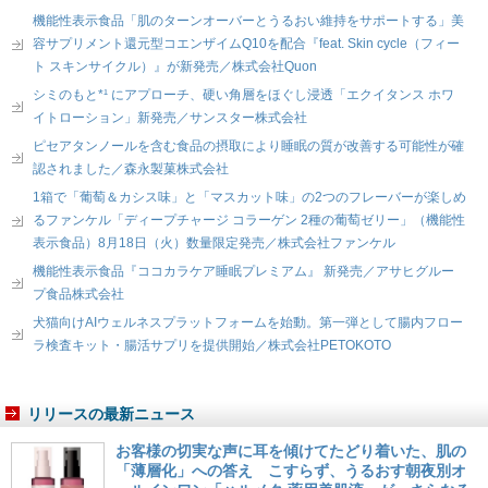
機能性表示食品「肌のターンオーバーとうるおい維持をサポートする」美
容サプリメント還元型コエンザイムQ10を配合『feat. Skin cycle（フィー
ト スキンサイクル）』が新発売／株式会社Quon
シミのもと*¹ にアプローチ、硬い角層をほぐし浸透「エクイタンス ホワ
イトローション」新発売／サンスター株式会社
ピセアタンノールを含む食品の摂取により睡眠の質が改善する可能性が確
認されました／森永製菓株式会社
1箱で「葡萄＆カシス味」と「マスカット味」の2つのフレーバーが楽しめ
るファンケル「ディープチャージ コラーゲン 2種の葡萄ゼリー」（機能性
表示食品）8月18日（火）数量限定発売／株式会社ファンケル
機能性表示食品『ココカラケア睡眠プレミアム』 新発売／アサヒグルー
プ食品株式会社
犬猫向けAIウェルネスプラットフォームを始動。第一弾として腸内フロー
ラ検査キット・腸活サプリを提供開始／株式会社PETOKOTO
リリースの最新ニュース
お客様の切実な声に耳を傾けてたどり着いた、肌の
「薄層化」への答え こすらず、うるおす朝夜別オ