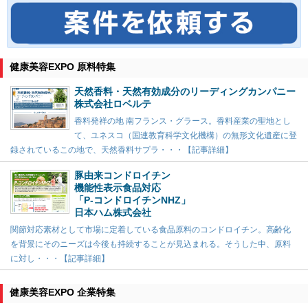
健康美容EXPO 原料特集
天然香料・天然有効成分のリーディングカンパニー
株式会社ロベルテ
香料発祥の地 南フランス・グラース。香料産業の聖地とし
て、ユネスコ（国連教育科学文化機構）の無形文化遺産に登
録されているこの地で、天然香料サプラ・・・【記事詳細】
豚由来コンドロイチン
機能性表示食品対応
「P-コンドロイチンNHZ」
日本ハム株式会社
関節対応素材として市場に定着している食品原料のコンドロイチン。高齢化
を背景にそのニーズは今後も持続することが見込まれる。そうした中、原料
に対し・・・【記事詳細】
健康美容EXPO 企業特集