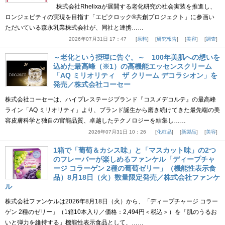
株式会社Rhelixaが展開する老化研究の社会実装を推進し、
ロンジェビティの実現を目指す「エピクロック®共創プロジェクト」に参画い
ただいている森永乳業株式会社が、同社と連携……
2026年07月31日 17：47
原料
研究報告
美容
調査
～老化という摂理に告ぐ。～ 100年美肌への想いを
込めた最高峰（※1）の高機能エッセンスクリーム
「AQ ミリオリティ ザ クリーム デコラシオン」を
発売／株式会社コーセー
株式会社コーセーは、ハイプレステージブランド『コスメデコルテ』の最高峰
ライン「AQ ミリオリティ」より、ブランド誕生から磨き続けてきた最先端の美
容皮膚科学と独自の官能品質、卓越したテクノロジーを結集し……
2026年07月31日 10：26
化粧品
新製品
美容
1箱で「葡萄＆カシス味」と「マスカット味」の2つ
のフレーバーが楽しめるファンケル「ディープチャ
ージ コラーゲン 2種の葡萄ゼリー」（機能性表示食
品）8月18日（火）数量限定発売／株式会社ファンケ
ル
株式会社ファンケルは2026年8月18日（火）から、「ディープチャージ コラー
ゲン 2種のゼリー」（1箱10本入り／価格：2,494円＜税込＞）を「肌のうるお
いと弾力を維持する」機能性表示食品として、……