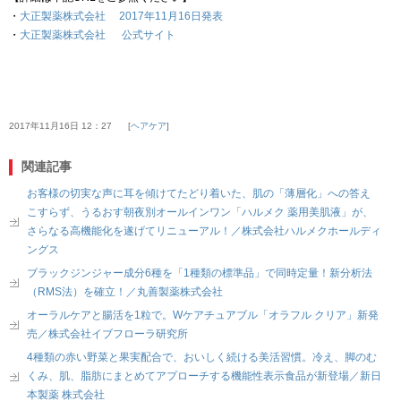
・
大正製薬株式会社 2017年11月16日発表
・
大正製薬株式会社 公式サイト
2017年11月16日 12：27
ヘアケア
関連記事
お客様の切実な声に耳を傾けてたどり着いた、肌の「薄層化」への答え
こすらず、うるおす朝夜別オールインワン「ハルメク 薬用美肌液」が、
さらなる高機能化を遂げてリニューアル！／株式会社ハルメクホールディ
ングス
ブラックジンジャー成分6種を「1種類の標準品」で同時定量！新分析法
（RMS法）を確立！／丸善製薬株式会社
オーラルケアと腸活を1粒で。Wケアチュアブル「オラフル クリア」新発
売／株式会社イブフローラ研究所
4種類の赤い野菜と果実配合で、おいしく続ける美活習慣。冷え、脚のむ
くみ、肌、脂肪にまとめてアプローチする機能性表示食品が新登場／新日
本製薬 株式会社