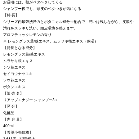
お昼頃には、額がベタベタしてくる
シャンプー後でも、頭皮のベタつきが気になる
【特 長】
シリーズ内最強洗浄力とボタニカル成分※配合で、潤いは残しながら、皮脂や
汚れをスッキリ洗い、頭皮環境を整えます。
アロマティックレモンの香り
※ レモングラス葉/茎エキス、ムラサキ根エキス（保湿）
【特長となる成分】
レモングラス葉/茎エキス
ムラサキ根エキス
シソ葉エキス
セイヨウナツユキ
ソウ花エキス
ボタンエキス
【販 売 名】
リアップエナジー シャンプー3a
【区 分】
化粧品
【内 容 量】
400mL
【希望小売価格】
3,611円（消費税抜）