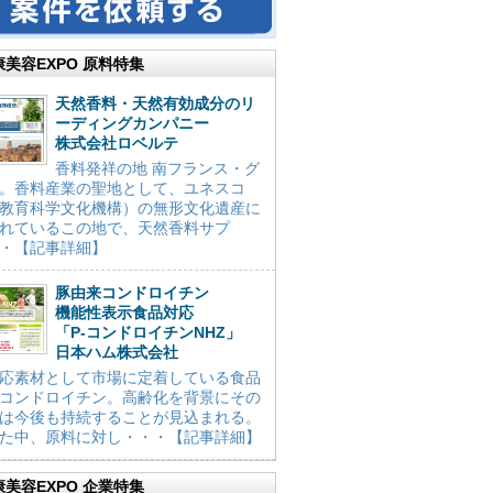
康美容EXPO 原料特集
天然香料・天然有効成分のリ
ーディングカンパニー
株式会社ロベルテ
香料発祥の地 南フランス・グ
。香料産業の聖地として、ユネスコ
教育科学文化機構）の無形文化遺産に
れているこの地で、天然香料サプ
・【記事詳細】
豚由来コンドロイチン
機能性表示食品対応
「P-コンドロイチンNHZ」
日本ハム株式会社
応素材として市場に定着している食品
コンドロイチン。高齢化を背景にその
は今後も持続することが見込まれる。
た中、原料に対し・・・【記事詳細】
康美容EXPO 企業特集