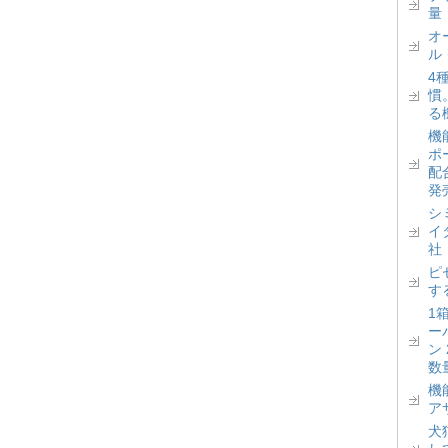
量
オ
ル
4
慣
る
機
ポ
配
発
シ
イ
社
ピ
す
1
ー
ン
数
機
ア
犬