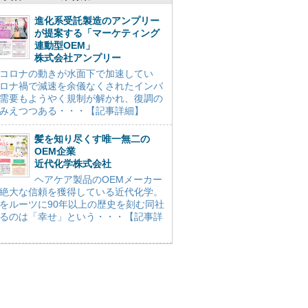
進化系受託製造のアンプリー
が提案する「マーケティング
連動型OEM」
株式会社アンプリー
コロナの動きが水面下で加速してい
ロナ禍で減速を余儀なくされたインバ
需要もようやく規制が解かれ、復調の
みえつつある・・・【記事詳細】
髪を知り尽くす唯一無二の
OEM企業
近代化学株式会社
ヘアケア製品のOEMメーカー
絶大な信頼を獲得している近代化学。
をルーツに90年以上の歴史を刻む同社
るのは「幸せ」という・・・【記事詳