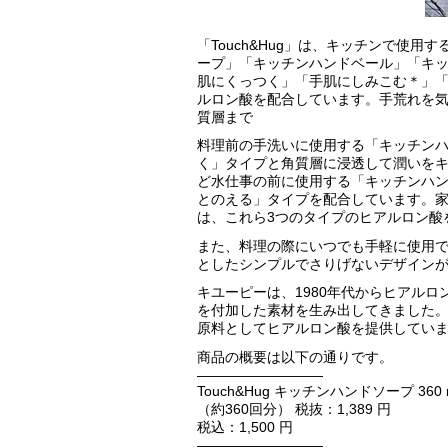
「Touch&Hug」は、キッチンで使
ープ」「キッチンハンドベール」「キッ
肌にくっつく」「手肌にしみこむ＊」「
ルロン酸を配合しています。手荒れを
質層まで
料理前の手洗いに使用する「キッチン
く」タイプと角質層に浸透して潤いを
ど水仕事の前に使用する「キッチンハ
とのえる」タイプを配合しています。
は、これら3つのタイプのヒアルロン酸
また、料理の際にいつでも手軽に使用
としたシンプルでさりげないデザイン
キユーピーは、1980年代からヒアル
を付加した素材を生み出してきました
原料としてヒアルロン酸を提供してい
商品の概要は以下の通りです。
—————————
Touch&Hug キッチンハンドソープ 360 
（約360回分） 税抜：1,389 円
税込：1,500 円
—————————