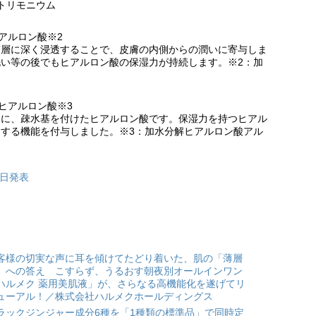
トリモニウム
アルロン酸※2
質層に深く浸透することで、皮膚の内側からの潤いに寄与しま
い等の後でもヒアルロン酸の保湿力が持続します。※2：加
ヒアルロン酸※3
部に、疎水基を付けたヒアルロン酸です。保湿力を持つヒアル
する機能を付与しました。※3：加水分解ヒアルロン酸アル
7日発表
客様の切実な声に耳を傾けてたどり着いた、肌の「薄層
」への答え こすらず、うるおす朝夜別オールインワン
ハルメク 薬用美肌液」が、さらなる高機能化を遂げてリ
ューアル！／株式会社ハルメクホールディングス
ラックジンジャー成分6種を「1種類の標準品」で同時定