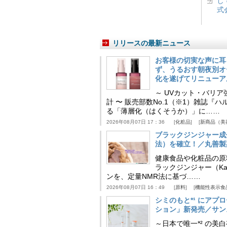
し
式
リリースの最新ニュース
お客様の切実な声に耳
ず、うるおす朝夜別オ
化を遂げてリニューア
～ UVカット・バリ
計 〜 販売部数No.1（※1）雑誌
る「薄層化（はくそうか）」に……
2026年08月07日 17：36
化粧品
新商品（美
ブラックジンジャー成
法）を確立！／丸善製
健康食品や化粧品の原
ラックジンジャー（Kaem
ンを、定量NMR法に基づ……
2026年08月07日 16：49
原料
機能性表示食
シミのもと*¹ にア
ション」新発売／サン
～日本で唯一*² の