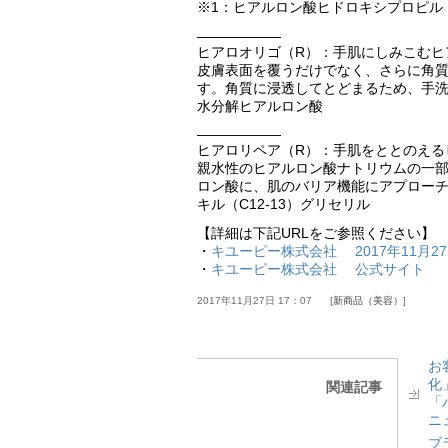
※1：ヒアルロン酸ヒドロキシプロピル
——————
ヒアロオリゴ（R）：手肌にしみこむヒ
皮膚表面を覆うだけでなく、さらに角
す。角質に浸透してとどまるため、手洗
水分解ヒアルロン酸
——————
ヒアロリペア（R）：手肌をととのえる
親水性のヒアルロン酸ナトリウムの一
ロン酸に、肌のバリア機能にアプローチ
キル（C12-13）グリセリル
【詳細は下記URLをご参照ください】
・
キユーピー株式会社 2017年11月2
・
キユーピー株式会社 公式サイト
2017年11月27日 17：07
新商品（美容）
お
化
関連記事
「
ニ
ブ