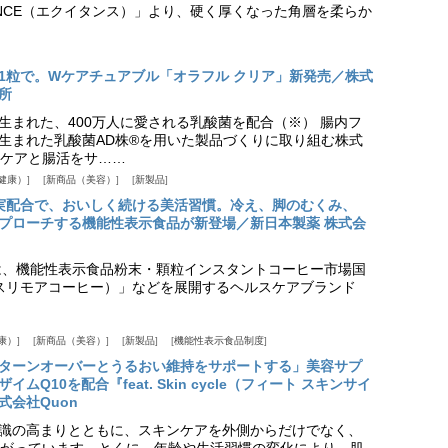
ANCE（エクイタンス）」より、硬く厚くなった角層を柔らか
1粒で。Wケアチュアブル「オラフル クリア」新発売／株式
所
生まれた、400万人に愛される乳酸菌を配合（※） 腸内フ
生まれた乳酸菌AD株®を用いた製品づくりに取り組む株式
ケアと腸活をサ……
健康）
新商品（美容）
新製品
実配合で、おいしく続ける美活習慣。冷え、脚のむくみ、
プローチする機能性表示食品が新登場／新日本製薬 株式会
は、機能性表示食品粉末・顆粒インスタントコーヒー市場国
offee（スリモアコーヒー）」などを展開するヘルスケアブランド
康）
新商品（美容）
新製品
機能性表示食品制度
ターンオーバーとうるおい維持をサポートする」美容サプ
Q10を配合『feat. Skin cycle（フィート スキンサイ
式会社Quon
識の高まりとともに、スキンケアを外側からだけでなく、