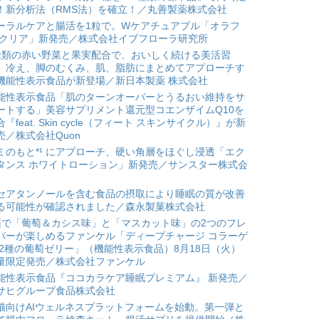
！新分析法（RMS法）を確立！／丸善製薬株式会社
ーラルケアと腸活を1粒で。Wケアチュアブル「オラフ
 クリア」新発売／株式会社イブフローラ研究所
種類の赤い野菜と果実配合で、おいしく続ける美活習
。冷え、脚のむくみ、肌、脂肪にまとめてアプローチす
機能性表示食品が新登場／新日本製薬 株式会社
能性表示食品「肌のターンオーバーとうるおい維持をサ
ートする」美容サプリメント還元型コエンザイムQ10を
合『feat. Skin cycle（フィート スキンサイクル）』が新
売／株式会社Quon
ミのもと*¹ にアプローチ、硬い角層をほぐし浸透「エク
タンス ホワイトローション」新発売／サンスター株式会
セアタンノールを含む食品の摂取により睡眠の質が改善
る可能性が確認されました／森永製菓株式会社
箱で「葡萄＆カシス味」と「マスカット味」の2つのフレ
バーが楽しめるファンケル「ディープチャージ コラーゲ
 2種の葡萄ゼリー」（機能性表示食品）8月18日（火）
量限定発売／株式会社ファンケル
能性表示食品『ココカラケア睡眠プレミアム』 新発売／
サヒグループ食品株式会社
猫向けAIウェルネスプラットフォームを始動。第一弾と