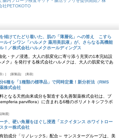
て腸内フローラ検査キット・腸活サプリを提供開始／株
会社PETOKOTO
を傾けてたどり着いた、肌の「薄層化」への答え こすら
ールインワン「ハルメク 薬用美肌液」が、さらなる高機能
ル！／株式会社ハルメクホールディングス
ア強化・ナノ浸透。大人の肌変化に寄り添う充実の1本完結設
『ハルメク』を発行する株式会社ハルメクは、大人の肌変化であ
容）
新製品
美容
分6種を「1種類の標準品」で同時定量！新分析法（RMS
薬株式会社
料となる天然由来成分を製造する丸善製薬株式会社は、ブ
pferia parviflora）に含まれる6種のポリメトキシフラボ
品制度
プローチ、硬い角層をほぐし浸透「エクイタンス ホワイトロー
スター株式会社
美白有効成分「リノレックS」配合～ サンスターグループは、美