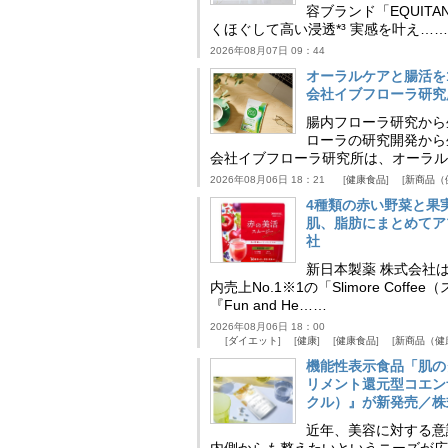
容ブランド「EQUIT
くほぐして高い浸透*³ 実感を叶え……
2026年08月07日 09：44
オーラルケアと腸活を
会社イブフローラ研究
腸内フローラ研究から
ローラの研究開発から
会社イブフローラ研究所は、オーラル
2026年08月06日 18：21
健康食品
新商品（
4種類の赤い野菜と果
肌、脂肪にまとめてア
社
新日本製薬 株式会社
内売上No.1※1の「Slimore C
『Fun and He……
2026年08月06日 18：00
ダイエット
健康
健康食品
新商品（健
機能性表示食品「肌の
リメント還元型コエンザイム
クル）』が新発売／株
近年、美容に対する意