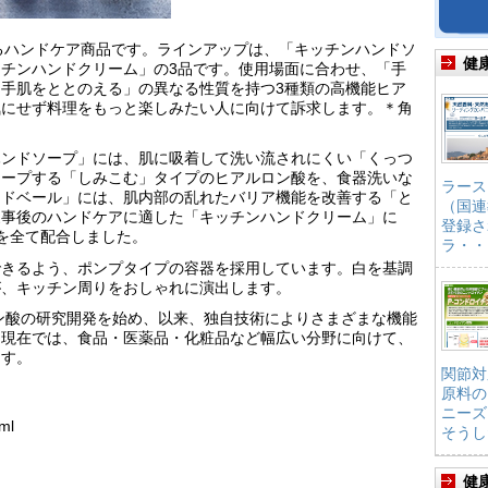
用するハンドケア商品です。ラインアップは、「キッチンハンドソ
健
チンハンドクリーム」の3品です。使用場面に合わせ、「手
手肌をととのえる」の異なる性質を持つ3種類の高機能ヒア
気にせず料理をもっと楽しみたい人に向けて訴求します。＊角
ハンドソープ」には、肌に吸着して洗い流されにくい「くっつ
キープする「しみこむ」タイプのヒアルロン酸を、食器洗いな
ラース
ンドベール」には、肌内部の乱れたバリア機能を改善する「と
（国連
家事後のハンドケアに適した「キッチンハンドクリーム」に
登録さ
を全て配合しました。
ラ・・
できるよう、ポンプタイプの容器を採用しています。白を基調
が、キッチン周りをおしゃれに演出します。
ロン酸の研究開発を始め、以来、独自技術によりさまざまな機能
。現在では、食品・医薬品・化粧品など幅広い分野に向けて、
ます。
関節対
原料の
ニーズ
ml
そうし
健