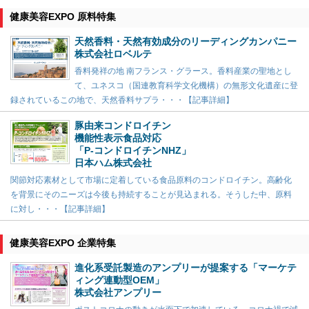
健康美容EXPO 原料特集
天然香料・天然有効成分のリーディングカンパニー
株式会社ロベルテ
香料発祥の地 南フランス・グラース。香料産業の聖地とし
て、ユネスコ（国連教育科学文化機構）の無形文化遺産に登
録されているこの地で、天然香料サプラ・・・【記事詳細】
豚由来コンドロイチン
機能性表示食品対応
「P-コンドロイチンNHZ」
日本ハム株式会社
関節対応素材として市場に定着している食品原料のコンドロイチン。高齢化
を背景にそのニーズは今後も持続することが見込まれる。そうした中、原料
に対し・・・【記事詳細】
健康美容EXPO 企業特集
進化系受託製造のアンプリーが提案する「マーケテ
ィング連動型OEM」
株式会社アンプリー