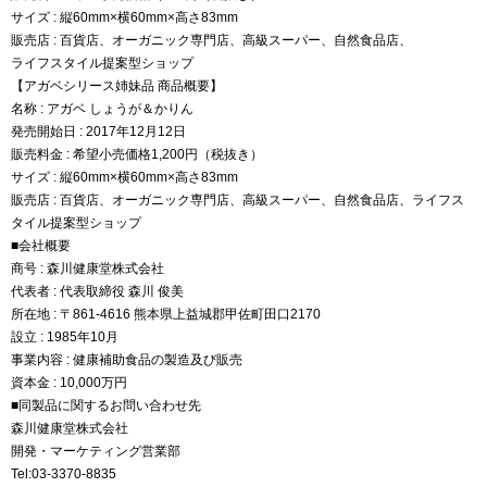
サイズ : 縦60mm×横60mm×高さ83mm
販売店 : 百貨店、オーガニック専門店、高級スーパー、自然食品店、
ライフスタイル提案型ショップ
【アガベシリース姉妹品 商品概要】
名称 : アガベ しょうが＆かりん
発売開始日 : 2017年12月12日
販売料金 : 希望小売価格1,200円（税抜き）
サイズ : 縦60mm×横60mm×高さ83mm
販売店 : 百貨店、オーガニック専門店、高級スーパー、自然食品店、ライフス
タイル提案型ショップ
■会社概要
商号 : 森川健康堂株式会社
代表者 : 代表取締役 森川 俊美
所在地 : 〒861-4616 熊本県上益城郡甲佐町田口2170
設立 : 1985年10月
事業内容 : 健康補助食品の製造及び販売
資本金 : 10,000万円
■同製品に関するお問い合わせ先
森川健康堂株式会社
開発・マーケティング営業部
Tel:03-3370-8835