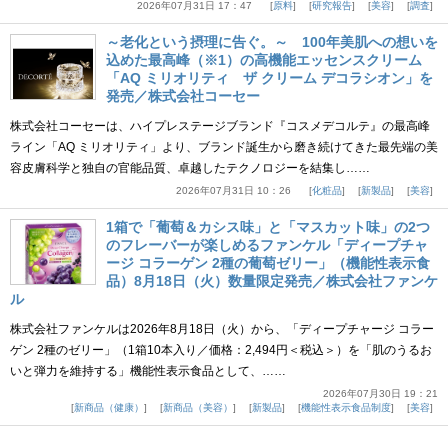
2026年07月31日 17：47
原料
研究報告
美容
調査
～老化という摂理に告ぐ。～ 100年美肌への想いを
込めた最高峰（※1）の高機能エッセンスクリーム
「AQ ミリオリティ ザ クリーム デコラシオン」を
発売／株式会社コーセー
株式会社コーセーは、ハイプレステージブランド『コスメデコルテ』の最高峰
ライン「AQ ミリオリティ」より、ブランド誕生から磨き続けてきた最先端の美
容皮膚科学と独自の官能品質、卓越したテクノロジーを結集し……
2026年07月31日 10：26
化粧品
新製品
美容
1箱で「葡萄＆カシス味」と「マスカット味」の2つ
のフレーバーが楽しめるファンケル「ディープチャ
ージ コラーゲン 2種の葡萄ゼリー」（機能性表示食
品）8月18日（火）数量限定発売／株式会社ファンケ
ル
株式会社ファンケルは2026年8月18日（火）から、「ディープチャージ コラー
ゲン 2種のゼリー」（1箱10本入り／価格：2,494円＜税込＞）を「肌のうるお
いと弾力を維持する」機能性表示食品として、……
2026年07月30日 19：21
新商品（健康）
新商品（美容）
新製品
機能性表示食品制度
美容