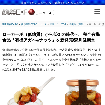
健康と美容のニュースなら健康美容EXPOニュース
健康美容EXPO
健康美容EXPOニュース
リリース：TOP
新商品（美容）
ローカーボ（低
ローカーボ（低糖質）から低GIの時代へ 完全有機
食品「有機アガベ&ナッツ」を新発売/森川健康堂
森川健康堂株式会社（本社:熊本県上益城郡、代表取締役:森川俊美、以下 森川
健康堂）は、糖質は控えたい、でもやっぱり甘いものは食べたいという女性の
究極的なニーズにお応えし、甘くてヘルシーな完全有機食品「有機アガベ＆ナ
ッツ」と、同じく有機アガベシロップを使用した「アガベ しょうが＆かりん」
の2品を2017年12月12日に販売しました。