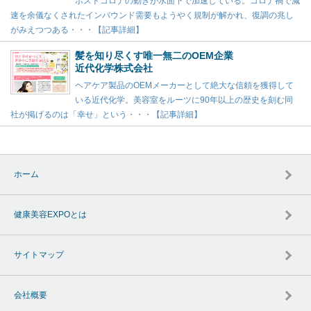
ポストコロナの動きが水面下で加速している。コロナ禍で減
速を余儀なくされたインバウンド需要もようやく規制が解かれ、復調の兆し
がみえつつある・・・【記事詳細】
髪を知り尽くす唯一無二のOEM企業
近代化学株式会社
ヘアケア製品のOEMメーカーとして絶大な信頼を獲得して
いる近代化学。美容室をルーツに90年以上の歴史を刻む同
社が掲げるのは「幸せ」という・・・【記事詳細】
ホーム
健康美容EXPOとは
サイトマップ
会社概要