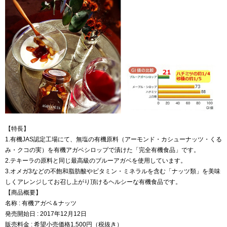
【特長】
1.有機JAS認定工場にて、無塩の有機原料（アーモンド・カシューナッツ・くる
み・クコの実）を有機アガベシロップで漬けた「完全有機食品」です。
2.テキーラの原料と同じ最高級のブルーアガベを使用しています。
3.オメガ3などの不飽和脂肪酸やビタミン・ミネラルを含む「ナッツ類」を美味
しくアレンジしてお召し上がり頂けるヘルシーな有機食品です。
【商品概要】
名称 : 有機アガベ＆ナッツ
発売開始日 : 2017年12月12日
販売料金 : 希望小売価格1,500円（税抜き）