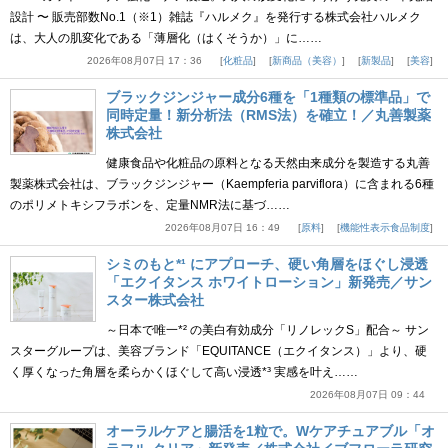
設計 〜 販売部数No.1（※1）雑誌『ハルメク』を発行する株式会社ハルメク
は、大人の肌変化である「薄層化（はくそうか）」に……
2026年08月07日 17：36
化粧品
新商品（美容）
新製品
美容
ブラックジンジャー成分6種を「1種類の標準品」で
同時定量！新分析法（RMS法）を確立！／丸善製薬
株式会社
健康食品や化粧品の原料となる天然由来成分を製造する丸善
製薬株式会社は、ブラックジンジャー（Kaempferia parviflora）に含まれる6種
のポリメトキシフラボンを、定量NMR法に基づ……
2026年08月07日 16：49
原料
機能性表示食品制度
シミのもと*¹ にアプローチ、硬い角層をほぐし浸透
「エクイタンス ホワイトローション」新発売／サン
スター株式会社
～日本で唯一*² の美白有効成分「リノレックS」配合～ サン
スターグループは、美容ブランド「EQUITANCE（エクイタンス）」より、硬
く厚くなった角層を柔らかくほぐして高い浸透*³ 実感を叶え……
2026年08月07日 09：44
オーラルケアと腸活を1粒で。Wケアチュアブル「オ