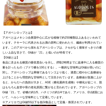
【アガベシロップとは】
アガベとはメキシコ合衆国中心に広がる植物で約250種類以上あるといわれて
います。テキーラに代表されるお酒の原料に使われたり、繊維が利用されてい
ます。このアガベから採れるアガベシロップは、クセがなく後味すっきりの優
しい上品な甘さで、GI値が「21」と低いのが特長です。
【GI値とは】
食品に含まれる糖質の吸収度合いを示し、摂取2時間までに血液中に入る糖質の
量を計ったもの（ブドウ糖を100とする）。一般的な甘味料はGI値が高いのに
対し、アガベシロップは果物であるリンゴより低く、適度に穏やかに血糖値を
上げることから理想的な甘味料として注目されています。血糖値が急激に上が
ると、からだへの負担が大きく、AGE（糖化最終生成物）や糖化が起こり、肌
はもちろん血管や骨の老化原因に繋がると言われています。アガベシロップの
GI値「21」で、砂糖の約1/5、ハチミツの約1/4であり、アメリカ、EU諸国にお
いて、ヘルシーな甘味料として定着しています。
※アメリカではGI値55以下を低GI食品として定義・推奨されています。