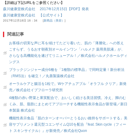
【詳細は下記URLをご参照ください】
森川健康堂株式会社 2017年12月15日【PDF】発表
森川健康堂株式会社 【公式サイト】
2017年12月18日 16：34
新商品（美容）
関連記事
お客様の切実な声に耳を傾けてたどり着いた、肌の「薄層化」への答え
こすらず、うるおす朝夜別オールインワン「ハルメク 薬用美肌液」が、
さらなる高機能化を遂げてリニューアル！／株式会社ハルメクホールディ
ングス
ブラックジンジャー成分6種を「1種類の標準品」で同時定量！新分析法
（RMS法）を確立！／丸善製薬株式会社
オーラルケアと腸活を1粒で。Wケアチュアブル「オラフル クリア」新発
売／株式会社イブフローラ研究所
4種類の赤い野菜と果実配合で、おいしく続ける美活習慣。冷え、脚のむ
くみ、肌、脂肪にまとめてアプローチする機能性表示食品が新登場／新日
本製薬 株式会社
機能性表示食品「肌のターンオーバーとうるおい維持をサポートする」美
容サプリメント還元型コエンザイムQ10を配合『feat. Skin cycle（フィー
ト スキンサイクル）』が新発売／株式会社Quon