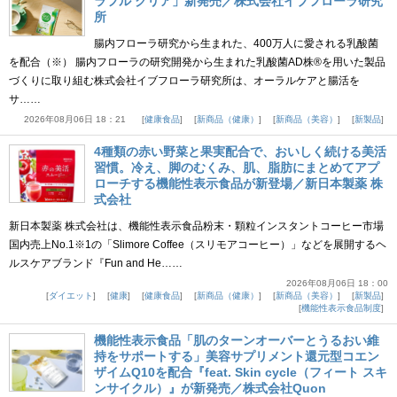
ラフル クリア」新発売／株式会社イブフローラ研究
所
腸内フローラ研究から生まれた、400万人に愛される乳酸菌
を配合（※） 腸内フローラの研究開発から生まれた乳酸菌AD株®を用いた製品
づくりに取り組む株式会社イブフローラ研究所は、オーラルケアと腸活を
サ……
2026年08月06日 18：21
健康食品
新商品（健康）
新商品（美容）
新製品
4種類の赤い野菜と果実配合で、おいしく続ける美活
習慣。冷え、脚のむくみ、肌、脂肪にまとめてアプ
ローチする機能性表示食品が新登場／新日本製薬 株
式会社
新日本製薬 株式会社は、機能性表示食品粉末・顆粒インスタントコーヒー市場
国内売上No.1※1の「Slimore Coffee（スリモアコーヒー）」などを展開するヘ
ルスケアブランド『Fun and He……
2026年08月06日 18：00
ダイエット
健康
健康食品
新商品（健康）
新商品（美容）
新製品
機能性表示食品制度
機能性表示食品「肌のターンオーバーとうるおい維
持をサポートする」美容サプリメント還元型コエン
ザイムQ10を配合『feat. Skin cycle（フィート スキ
ンサイクル）』が新発売／株式会社Quon