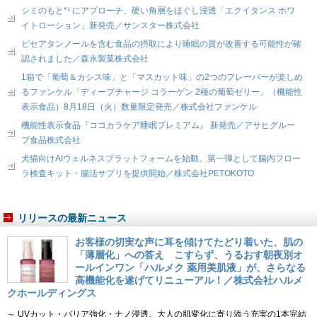
シミのもと*¹ にアプローチ、硬い角層をほぐし浸透「エクイタンス ホワ
イトローション」新発売／サンスター株式会社
ピセアタンノールを含む食品の摂取により睡眠の質が改善する可能性が確
認されました／森永製菓株式会社
1箱で「葡萄＆カシス味」と「マスカット味」の2つのフレーバーが楽しめ
るファンケル「ディープチャージ コラーゲン 2種の葡萄ゼリー」（機能性
表示食品）8月18日（火）数量限定発売／株式会社ファンケル
機能性表示食品『ココカラケア睡眠プレミアム』 新発売／アサヒグルー
プ食品株式会社
犬猫向けAIウェルネスプラットフォームを始動。第一弾として腸内フロー
ラ検査キット・腸活サプリを提供開始／株式会社PETOKOTO
リリースの最新ニュース
お客様の切実な声に耳を傾けてたどり着いた、肌の
「薄層化」への答え こすらず、うるおす朝夜別オ
ールインワン「ハルメク 薬用美肌液」が、さらなる
高機能化を遂げてリニューアル！／株式会社ハルメ
クホールディングス
～ UVカット・バリア強化・ナノ浸透。大人の肌変化に寄り添う充実の1本完結