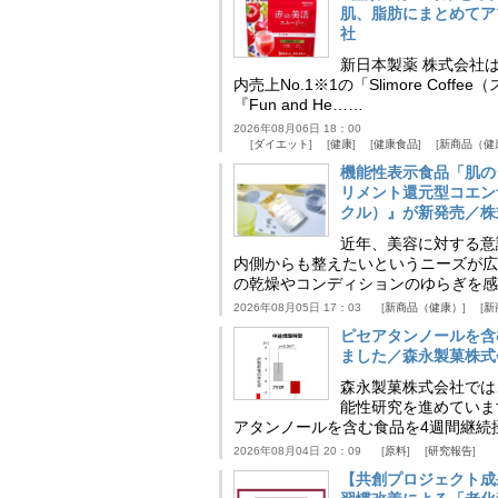
肌、脂肪にまとめてア
社
新日本製薬 株式会社
内売上No.1※1の「Slimore C
『Fun and He……
2026年08月06日 18：00
ダイエット
健康
健康食品
新商品（健
機能性表示食品「肌の
リメント還元型コエンザイム
クル）』が新発売／株
近年、美容に対する意
内側からも整えたいというニーズが広
の乾燥やコンディションのゆらぎを感
2026年08月05日 17：03
新商品（健康）
新
ピセアタンノールを含
ました／森永製菓株式
森永製菓株式会社では
能性研究を進めていま
アタンノールを含む食品を4週間継続
2026年08月04日 20：09
原料
研究報告
【共創プロジェクト成