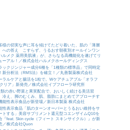
客様の切実な声に耳を傾けてたどり着いた、肌の「薄層
」への答え こすらず、うるおす朝夜別オールインワン
ハルメク 薬用美肌液」が、さらなる高機能化を遂げてリ
ューアル！／株式会社ハルメクホールディングス
ラックジンジャー成分6種を「1種類の標準品」で同時定
！新分析法（RMS法）を確立！／丸善製薬株式会社
ーラルケアと腸活を1粒で。Wケアチュアブル「オラフ
 クリア」新発売／株式会社イブフローラ研究所
種類の赤い野菜と果実配合で、おいしく続ける美活習
。冷え、脚のむくみ、肌、脂肪にまとめてアプローチす
機能性表示食品が新登場／新日本製薬 株式会社
能性表示食品「肌のターンオーバーとうるおい維持をサ
ートする」美容サプリメント還元型コエンザイムQ10を
合『feat. Skin cycle（フィート スキンサイクル）』が新
売／株式会社Quon