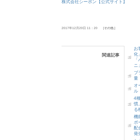
株式会社シーボン【公式サイト】
2017年12月20日 11：20
その他.
お
化
関連記事
「
ニ
ブ
量
オ
ル
4
慣
る
機
ポ
配
発