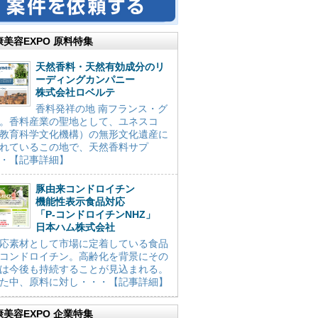
康美容EXPO 原料特集
天然香料・天然有効成分のリ
ーディングカンパニー
株式会社ロベルテ
香料発祥の地 南フランス・グ
。香料産業の聖地として、ユネスコ
教育科学文化機構）の無形文化遺産に
れているこの地で、天然香料サプ
・【記事詳細】
豚由来コンドロイチン
機能性表示食品対応
「P-コンドロイチンNHZ」
日本ハム株式会社
応素材として市場に定着している食品
コンドロイチン。高齢化を背景にその
は今後も持続することが見込まれる。
た中、原料に対し・・・【記事詳細】
康美容EXPO 企業特集