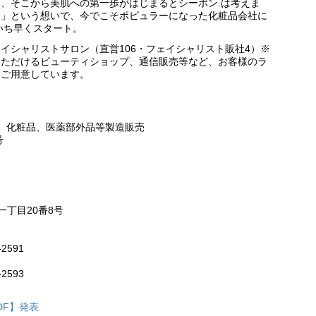
、そこから美肌への第一歩がはじまるとシーボン.は考えま
つ」という想いで、今でこそポピュラーになった化粧品会社に
いち早くスタート。
ェイシャリストサロン（直営106・フェイシャリスト販社4）※
いただけるビューティショップ、通信販売等など、お客様のラ
をご用意しています。
） 化粧品、医薬部外品等製造販売
号
一丁目20番8号
‐2591
-2593
DF】発表