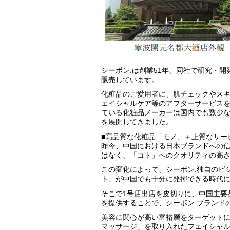
シーボン.は創業51年、同社で研究・
販売しています。
化粧品のご愛用者に、肌チェックやス
ェイシャルケア等のアフターサービス
ている化粧品メーカーは国内でも数少
を展開してきました。
■高品質な化粧品「モノ」＋上質なサー
昨今、中国における日本ブランドへの
はなく、「コト」へのクオリティの高
この変化によって、シーボン.独自のビ
ト」が中国でも十分に発揮できる時代
そこで1号店出店を皮切りに、中国主要
を提供することで、シーボン.ブランド
美容に関心が高い富裕層をターゲット
マッサージ」を取り入れたフェイシャ