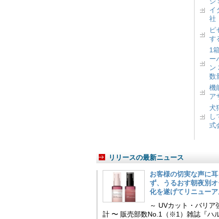
シ
イ
社
ピ
す
1
ー
ン
数
機
ア
犬
し
式
リリースの最新ニュース
お客様の切実な声に耳
ず、うるおす朝夜別オ
化を遂げてリニューア
～ UVカット・バリ
計 〜 販売部数No.1（※1）雑誌