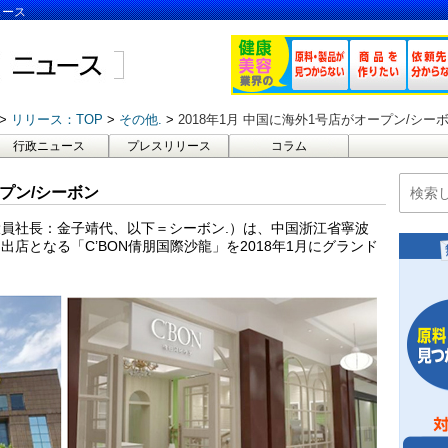
ュース
リリース：TOP
その他.
2018年1月 中国に海外1号店がオープン/シー
行政ニュース
プレスリリース
コラム
ープン/シーボン
員社長：金子靖代、以下＝シーボン.）は、中国浙江省寧波
店となる「C’BON倩朋国際沙龍」を2018年1月にグランド