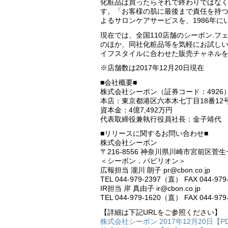
化粧品は買ったらそれで終わりではなく
す。「お客様の肌に最後まで責任を持
よるサロンケアサービスを、1986年に
現在では、全国110店舗のシーボン.フ
のほか、同社化粧品等を気軽にお試し
イフスタイルに合わせた販売チャネル
※店舗数は2017年12月20日現在
■会社概要■
株式会社シーボン（証券コード：4926
本店：東京都港区六本木七丁目18番12
資本金：4億7,492万円
代表取締役兼執行役員社長：金子靖代
■リリースに関するお問い合わせ■
株式会社シーボン
〒216‐8556 神奈川県川崎市宮前区菅生
＜シーボン．パビリオン＞
広報担当 瀧川 朗子 pr@cbon.co.jp
TEL 044‐979‐2397（直） FAX 044‐979
IR担当 岸 真由子 ir@cbon.co.jp
TEL 044-979-1620（直） FAX 044-979
【詳細は下記URLをご参照ください】
株式会社シーボン 2017年12月20日【P