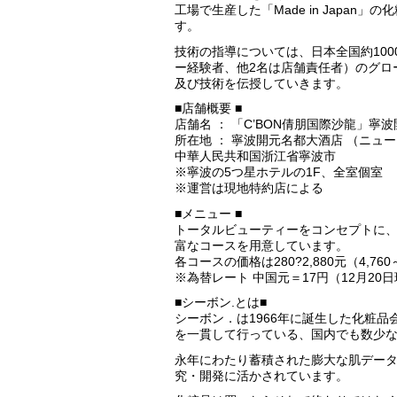
工場で生産した「Made in Japa
す。
技術の指導については、日本全国約10
ー経験者、他2名は店舗責任者）のグロ
及び技術を伝授していきます。
■店舗概要 ■
店舗名 ： 「C’BON倩朋国際沙龍」寧
所在地 ： 寧波開元名都大酒店 （ニュ
中華人民共和国浙江省寧波市
※寧波の5つ星ホテルの1F、全室個室
※運営は現地特約店による
■メニュー ■
トータルビューティーをコンセプトに
富なコースを用意しています。
各コースの価格は280?2,880元（4,76
※為替レート 中国元＝17円（12月20
■シーボン.とは■
シーボン．は1966年に誕生した化粧
を一貫して行っている、国内でも数少
永年にわたり蓄積された膨大な肌データ
究・開発に活かされています。