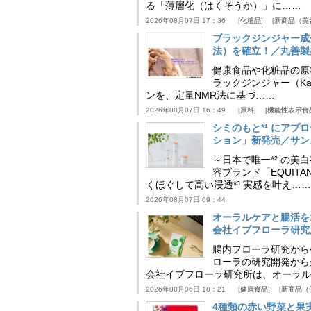
る「薄層化（はくそうか）」に……
2026年08月07日 17：36
化粧品
新商品（美
ブラックジンジャー成
法）を確立！／丸善製
健康食品や化粧品の原
ラックジンジャー（Kaem
ンを、定量NMR法に基づ……
2026年08月07日 16：49
原料
機能性表示食
シミのもと*¹ にア
ション」新発売／サン
～日本で唯一*² の
容ブランド「EQUIT
くほぐして高い浸透*³ 実感を叶え……
2026年08月07日 09：44
オーラルケアと腸活を
会社イブフローラ研究
腸内フローラ研究から
ローラの研究開発から
会社イブフローラ研究所は、オーラル
2026年08月06日 18：21
健康食品
新商品（
4種類の赤い野菜と果