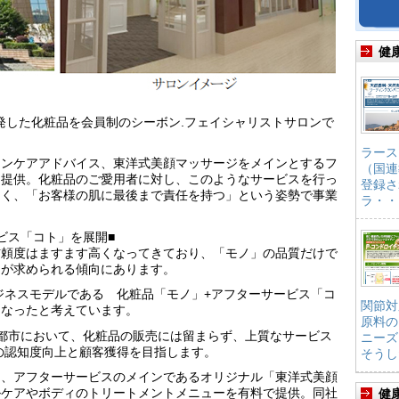
健
開発した化粧品を会員制のシーボン.フェイシャリストサロンで
ラース
キンケアアドバイス、東洋式美顔マッサージをメインとするフ
（国連
を提供。化粧品のご愛用者に対し、このようなサービスを行っ
登録さ
なく、「お客様の肌に最後まで責任を持つ」という姿勢で事業
ラ・・
ビス「コト」を展開■
信頼度はますます高くなってきており、「モノ」の品質だけで
さが求められる傾向にあります。
ジネスモデルである 化粧品「モノ」+アフターサービス「コ
関節対
になったと考えています。
原料の
都市において、化粧品の販売には留まらず、上質なサービス
ニーズ
の認知度向上と顧客獲得を目指します。
そうし
に、アフターサービスのメインであるオリジナル「東洋式美顔
ルケアやボディのトリートメントメニューを有料で提供。同社
健