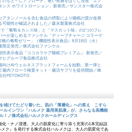
ミのもと*¹ にアプローチ、硬い角層をほぐし浸透「エク
タンス ホワイトローション」新発売／サンスター株式会
セアタンノールを含む食品の摂取により睡眠の質が改善
る可能性が確認されました／森永製菓株式会社
箱で「葡萄＆カシス味」と「マスカット味」の2つのフレ
バーが楽しめるファンケル「ディープチャージ コラーゲ
 2種の葡萄ゼリー」（機能性表示食品）8月18日（火）
量限定発売／株式会社ファンケル
能性表示食品『ココカラケア睡眠プレミアム』 新発売／
サヒグループ食品株式会社
猫向けAIウェルネスプラットフォームを始動。第一弾と
て腸内フローラ検査キット・腸活サプリを提供開始／株
会社PETOKOTO
を傾けてたどり着いた、肌の「薄層化」への答え こすら
ールインワン「ハルメク 薬用美肌液」が、さらなる高機能
ル！／株式会社ハルメクホールディングス
ア強化・ナノ浸透。大人の肌変化に寄り添う充実の1本完結設
『ハルメク』を発行する株式会社ハルメクは、大人の肌変化であ