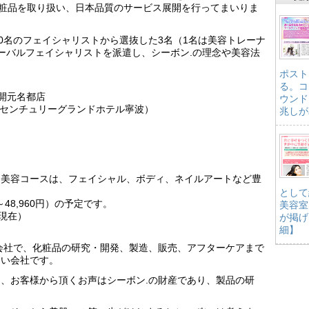
n」の化粧品を取り扱い、日本品質のサービス展開を行ってまいりま
00名のフェイシャリストから選抜した3名（1名は美容トレーナ
ーバルフェイシャリストを派遣し、シーボン.の理念や美容法
ポスト
る。コ
波開元名都店
ウンド
ーセンチュリーグランドホテル寧波）
兆しが
、美容コースは、フェイシャル、ボディ、ネイルアートなど豊
として
0～48,960円）の予定です。
美容室
日現在）
が掲げ
細】
品会社で、化粧品の研究・開発、製造、販売、アフターケアまで
ない会社です。
、お客様から頂くお声はシーボン.の財産であり、製品の研