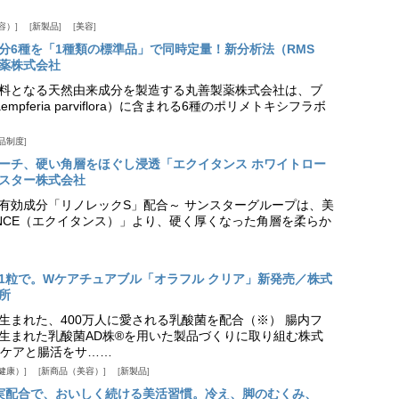
容）
新製品
美容
分6種を「1種類の標準品」で同時定量！新分析法（RMS
薬株式会社
料となる天然由来成分を製造する丸善製薬株式会社は、ブ
pferia parviflora）に含まれる6種のポリメトキシフラボ
品制度
プローチ、硬い角層をほぐし浸透「エクイタンス ホワイトロー
スター株式会社
美白有効成分「リノレックS」配合～ サンスターグループは、美
ANCE（エクイタンス）」より、硬く厚くなった角層を柔らか
1粒で。Wケアチュアブル「オラフル クリア」新発売／株式
所
生まれた、400万人に愛される乳酸菌を配合（※） 腸内フ
生まれた乳酸菌AD株®を用いた製品づくりに取り組む株式
ケアと腸活をサ……
健康）
新商品（美容）
新製品
実配合で、おいしく続ける美活習慣。冷え、脚のむくみ、