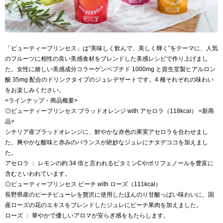
「ビューティープリンセス」は“美味しく飲んで、美しく輝く”をテーマに、人気
のフルーツに相性の良い美感食材をブレンドした美感レシピで作り上げまし
た。女性に嬉しい美感成分コラーゲンペプチド 1000mg と資生堂製ヒアルロン
酸 35mg 配合のドリンクタイプのジュレデザートです。4 種それぞれの味わい
をお楽しみください。
<ラインナップ・商品概要>
◎ビューティープリンセス ブラッドオレンジ with アセロラ（118kcal） <新商
品>
シチリア産ブラッドオレンジに、鮮やかな赤色の果実アセロラを合わせまし
た。爽やかな酸味と赤みのバランスが絶妙なジュレにナタデココを加えまし
た。
アセロラ ： レモンの約 34 倍と言われるビタミンCやポリフェノールを豊富に
含むといわれています。
◎ビューティープリンセス ピーチ with ローズ（111kcal）
長野県産のピーチピューレを贅沢に使用したほんのり甘酸っぱい味わいに、国
産ローズの花のエキスをブレンドしたジュレにピーチ果肉を加えました。
ローズ ： 華やかで優しいアロマが安らぎ感をもたらします。