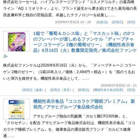
株式会社コーセーは、ハイプレステージブランド『コスメデコルテ』の最高峰
ライン「AQ ミリオリティ」より、ブランド誕生から磨き続けてきた最先端の美
容皮膚科学と独自の官能品質、卓越したテクノロジーを結集し……
2026年07月31日 10：26
化粧品
新製品
美容
1箱で「葡萄＆カシス味」と「マスカット味」の2つ
のフレーバーが楽しめるファンケル「ディープチャ
ージ コラーゲン 2種の葡萄ゼリー」（機能性表示食
品）8月18日（火）数量限定発売／株式会社ファンケ
ル
株式会社ファンケルは2026年8月18日（火）から、「ディープチャージ コラー
ゲン 2種のゼリー」（1箱10本入り／価格：2,494円＜税込＞）を「肌のうるお
いと弾力を維持する」機能性表示食品として、……
2026年07月30日 19：21
新商品（健康）
新商品（美容）
新製品
機能性表示食品制度
美容
機能性表示食品『ココカラケア睡眠プレミアム』 新
発売／アサヒグループ食品株式会社
アサヒグループ独自の乳酸菌「ガセリ菌CP2305株」と、
「クロセチン」を配合 アサヒグループ食品株式会社は、機能性表示食品『ココ
カラケア睡眠プレミアム』を、健康食品の通信販売ブランド「カルピス健康
通……