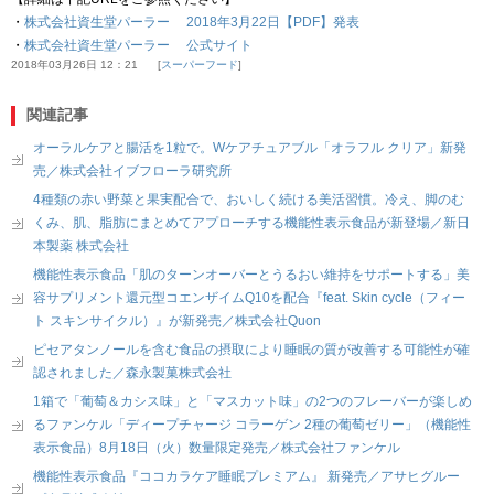
・
株式会社資生堂パーラー 2018年3月22日【PDF】発表
・
株式会社資生堂パーラー 公式サイト
2018年03月26日 12：21
スーパーフード
関連記事
オーラルケアと腸活を1粒で。Wケアチュアブル「オラフル クリア」新発
売／株式会社イブフローラ研究所
4種類の赤い野菜と果実配合で、おいしく続ける美活習慣。冷え、脚のむ
くみ、肌、脂肪にまとめてアプローチする機能性表示食品が新登場／新日
本製薬 株式会社
機能性表示食品「肌のターンオーバーとうるおい維持をサポートする」美
容サプリメント還元型コエンザイムQ10を配合『feat. Skin cycle（フィー
ト スキンサイクル）』が新発売／株式会社Quon
ピセアタンノールを含む食品の摂取により睡眠の質が改善する可能性が確
認されました／森永製菓株式会社
1箱で「葡萄＆カシス味」と「マスカット味」の2つのフレーバーが楽しめ
るファンケル「ディープチャージ コラーゲン 2種の葡萄ゼリー」（機能性
表示食品）8月18日（火）数量限定発売／株式会社ファンケル
機能性表示食品『ココカラケア睡眠プレミアム』 新発売／アサヒグルー