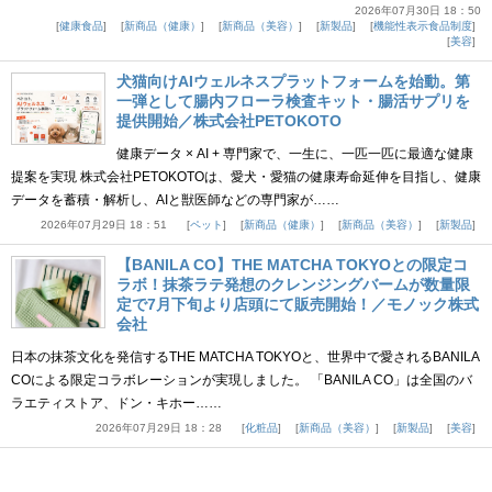
2026年07月30日 18：50
健康食品
新商品（健康）
新商品（美容）
新製品
機能性表示食品制度
美容
犬猫向けAIウェルネスプラットフォームを始動。第
一弾として腸内フローラ検査キット・腸活サプリを
提供開始／株式会社PETOKOTO
健康データ × AI + 専門家で、一生に、一匹一匹に最適な健康
提案を実現 株式会社PETOKOTOは、愛犬・愛猫の健康寿命延伸を目指し、健康
データを蓄積・解析し、AIと獣医師などの専門家が……
2026年07月29日 18：51
ペット
新商品（健康）
新商品（美容）
新製品
【BANILA CO】THE MATCHA TOKYOとの限定コ
ラボ！抹茶ラテ発想のクレンジングバームが数量限
定で7月下旬より店頭にて販売開始！／モノック株式
会社
日本の抹茶文化を発信するTHE MATCHA TOKYOと、世界中で愛されるBANILA
COによる限定コラボレーションが実現しました。 「BANILA CO」は全国のバ
ラエティストア、ドン・キホー……
2026年07月29日 18：28
化粧品
新商品（美容）
新製品
美容