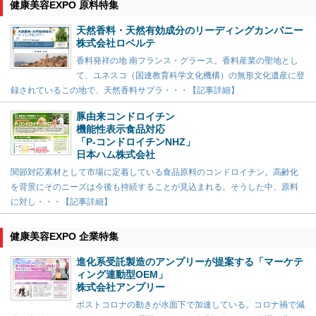
健康美容EXPO 原料特集
天然香料・天然有効成分のリーディングカンパニー
株式会社ロベルテ
香料発祥の地 南フランス・グラース。香料産業の聖地とし
て、ユネスコ（国連教育科学文化機構）の無形文化遺産に登
録されているこの地で、天然香料サプラ・・・【記事詳細】
豚由来コンドロイチン
機能性表示食品対応
「P-コンドロイチンNHZ」
日本ハム株式会社
関節対応素材として市場に定着している食品原料のコンドロイチン。高齢化
を背景にそのニーズは今後も持続することが見込まれる。そうした中、原料
に対し・・・【記事詳細】
健康美容EXPO 企業特集
進化系受託製造のアンプリーが提案する「マーケテ
ィング連動型OEM」
株式会社アンプリー
ポストコロナの動きが水面下で加速している。コロナ禍で減