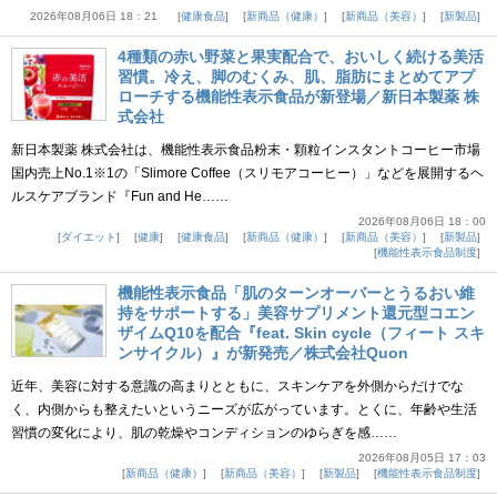
2026年08月06日 18：21
健康食品
新商品（健康）
新商品（美容）
新製品
4種類の赤い野菜と果実配合で、おいしく続ける美活
習慣。冷え、脚のむくみ、肌、脂肪にまとめてアプ
ローチする機能性表示食品が新登場／新日本製薬 株
式会社
新日本製薬 株式会社は、機能性表示食品粉末・顆粒インスタントコーヒー市場
国内売上No.1※1の「Slimore Coffee（スリモアコーヒー）」などを展開するヘ
ルスケアブランド『Fun and He……
2026年08月06日 18：00
ダイエット
健康
健康食品
新商品（健康）
新商品（美容）
新製品
機能性表示食品制度
機能性表示食品「肌のターンオーバーとうるおい維
持をサポートする」美容サプリメント還元型コエン
ザイムQ10を配合『feat. Skin cycle（フィート スキ
ンサイクル）』が新発売／株式会社Quon
近年、美容に対する意識の高まりとともに、スキンケアを外側からだけでな
く、内側からも整えたいというニーズが広がっています。とくに、年齢や生活
習慣の変化により、肌の乾燥やコンディションのゆらぎを感……
2026年08月05日 17：03
新商品（健康）
新商品（美容）
新製品
機能性表示食品制度