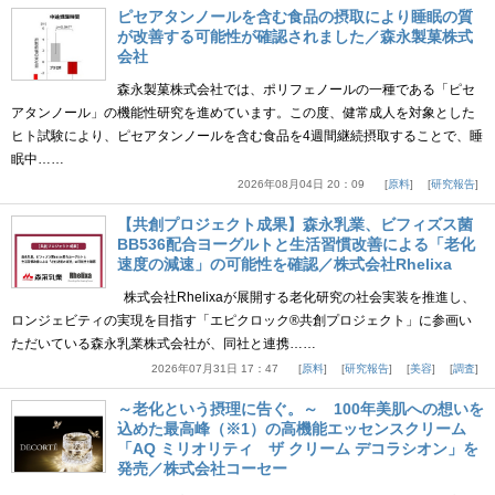
ピセアタンノールを含む食品の摂取により睡眠の質
が改善する可能性が確認されました／森永製菓株式
会社
森永製菓株式会社では、ポリフェノールの一種である「ピセ
アタンノール」の機能性研究を進めています。この度、健常成人を対象とした
ヒト試験により、ピセアタンノールを含む食品を4週間継続摂取することで、睡
眠中……
2026年08月04日 20：09
原料
研究報告
【共創プロジェクト成果】森永乳業、ビフィズス菌
BB536配合ヨーグルトと生活習慣改善による「老化
速度の減速」の可能性を確認／株式会社Rhelixa
株式会社Rhelixaが展開する老化研究の社会実装を推進し、
ロンジェビティの実現を目指す「エピクロック®共創プロジェクト」に参画い
ただいている森永乳業株式会社が、同社と連携……
2026年07月31日 17：47
原料
研究報告
美容
調査
～老化という摂理に告ぐ。～ 100年美肌への想いを
込めた最高峰（※1）の高機能エッセンスクリーム
「AQ ミリオリティ ザ クリーム デコラシオン」を
発売／株式会社コーセー