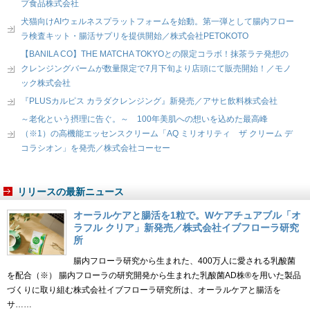
プ食品株式会社
犬猫向けAIウェルネスプラットフォームを始動。第一弾として腸内フロー
ラ検査キット・腸活サプリを提供開始／株式会社PETOKOTO
【BANILA CO】THE MATCHA TOKYOとの限定コラボ！抹茶ラテ発想の
クレンジングバームが数量限定で7月下旬より店頭にて販売開始！／モノ
ック株式会社
『PLUSカルピス カラダクレンジング』新発売／アサヒ飲料株式会社
～老化という摂理に告ぐ。～ 100年美肌への想いを込めた最高峰
（※1）の高機能エッセンスクリーム「AQ ミリオリティ ザ クリーム デ
コラシオン」を発売／株式会社コーセー
リリースの最新ニュース
オーラルケアと腸活を1粒で。Wケアチュアブル「オ
ラフル クリア」新発売／株式会社イブフローラ研究
所
腸内フローラ研究から生まれた、400万人に愛される乳酸菌
を配合（※） 腸内フローラの研究開発から生まれた乳酸菌AD株®を用いた製品
づくりに取り組む株式会社イブフローラ研究所は、オーラルケアと腸活を
サ……