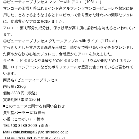
◎ビューティープリンセス マンゴーwith アロエ（103kcal）
マンゴーの王様と呼ばれるインド産アルフォンソマンゴーピューレを贅沢に使
用した、とろけるような甘さとトロピカルで香り豊かな味わいの濃厚なジュレ
に、食感豊かなアロエを加えました。
アロエ ： 葉肉部分の成分は、保水効果が高く肌に柔軟性を与えるといわれてい
ます。
◎ビューティープリンセス グリーンアップル with ライチ（117kcal）
すっきりとした甘さの青森県産王林に、華やかで香り高いライチをブレンドし
た爽やかな飲み心地のジュレに、食感豊かなアロエを加えました。
ライチ ： ビタミンCや葉酸などのビタミン類、カリウムや銅などのミネラル
類、ロイコシアニジンなどのポリフェノールが豊富に含まれていると言われて
います。
商品名 / ビューティープリンセス
内容量 / 230g
価格 / 388 円（税込）
賞味期限 / 常温 120 日
■このニュースに関するお問い合わせ
資生堂パーラー 広報担当
小番（こつがい）・橋本
TEL / 03-3289-2099（直通）
Mail / chie.kotsugai2@to.shiseido.co.jp
【詳細は下記URLをご参照ください】