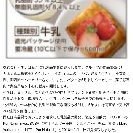
株式会社カネカは新たに乳製品事業に参入します。グループの食品販売会社
カネカ食品株式会社が4月より、牛乳（商品名：『パン好きの牛乳』）を首都
圏、関西圏のベーカリーなどで、また、バターは5月よりベーカリー、菓子顧客
向け業務用途を中心に販売を開始します。
今後は、ヨーグルトなどの乳製品や同社サプリメント素材と組み合わせた機能
性食品を順次、市場投入し、牛乳、バターも含め全国での販売を目指します。
北海道内での本格的な乳製品製造工場建設も検討し、5年後には同事業で売上高
200億円を目指します。
同社は高品質でおいしさを追求した乳製品の開発、製造を目的に、ベルギーの
Pur Natur Invest BVBA （本社:ベルギー王国 クルイスハウテム、社長：Marc
Verhamme 以下、Pur Natur社）と2018年1月に技術提携致しました。