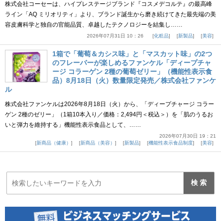
株式会社コーセーは、ハイプレステージブランド『コスメデコルテ』の最高峰
ライン「AQ ミリオリティ」より、ブランド誕生から磨き続けてきた最先端の美
容皮膚科学と独自の官能品質、卓越したテクノロジーを結集し……
2026年07月31日 10：26
化粧品
新製品
美容
1箱で「葡萄＆カシス味」と「マスカット味」の2つ
のフレーバーが楽しめるファンケル「ディープチャ
ージ コラーゲン 2種の葡萄ゼリー」（機能性表示食
品）8月18日（火）数量限定発売／株式会社ファンケ
ル
株式会社ファンケルは2026年8月18日（火）から、「ディープチャージ コラー
ゲン 2種のゼリー」（1箱10本入り／価格：2,494円＜税込＞）を「肌のうるお
いと弾力を維持する」機能性表示食品として、……
2026年07月30日 19：21
新商品（健康）
新商品（美容）
新製品
機能性表示食品制度
美容