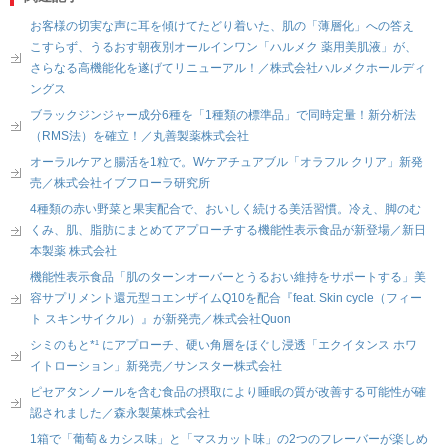
お客様の切実な声に耳を傾けてたどり着いた、肌の「薄層化」への答え
こすらず、うるおす朝夜別オールインワン「ハルメク 薬用美肌液」が、
さらなる高機能化を遂げてリニューアル！／株式会社ハルメクホールディ
ングス
ブラックジンジャー成分6種を「1種類の標準品」で同時定量！新分析法
（RMS法）を確立！／丸善製薬株式会社
オーラルケアと腸活を1粒で。Wケアチュアブル「オラフル クリア」新発
売／株式会社イブフローラ研究所
4種類の赤い野菜と果実配合で、おいしく続ける美活習慣。冷え、脚のむ
くみ、肌、脂肪にまとめてアプローチする機能性表示食品が新登場／新日
本製薬 株式会社
機能性表示食品「肌のターンオーバーとうるおい維持をサポートする」美
容サプリメント還元型コエンザイムQ10を配合『feat. Skin cycle（フィー
ト スキンサイクル）』が新発売／株式会社Quon
シミのもと*¹ にアプローチ、硬い角層をほぐし浸透「エクイタンス ホワ
イトローション」新発売／サンスター株式会社
ピセアタンノールを含む食品の摂取により睡眠の質が改善する可能性が確
認されました／森永製菓株式会社
1箱で「葡萄＆カシス味」と「マスカット味」の2つのフレーバーが楽しめ