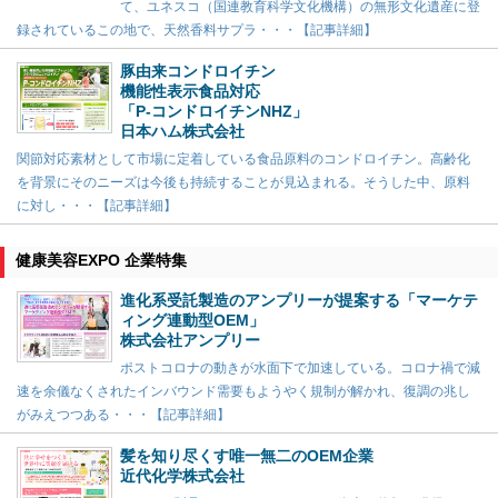
て、ユネスコ（国連教育科学文化機構）の無形文化遺産に登
録されているこの地で、天然香料サプラ・・・【記事詳細】
豚由来コンドロイチン
機能性表示食品対応
「P-コンドロイチンNHZ」
日本ハム株式会社
関節対応素材として市場に定着している食品原料のコンドロイチン。高齢化
を背景にそのニーズは今後も持続することが見込まれる。そうした中、原料
に対し・・・【記事詳細】
健康美容EXPO 企業特集
進化系受託製造のアンプリーが提案する「マーケテ
ィング連動型OEM」
株式会社アンプリー
ポストコロナの動きが水面下で加速している。コロナ禍で減
速を余儀なくされたインバウンド需要もようやく規制が解かれ、復調の兆し
がみえつつある・・・【記事詳細】
髪を知り尽くす唯一無二のOEM企業
近代化学株式会社