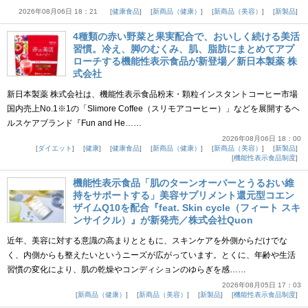
2026年08月06日 18：21
健康食品
新商品（健康）
新商品（美容）
新製品
4種類の赤い野菜と果実配合で、おいしく続ける美活
習慣。冷え、脚のむくみ、肌、脂肪にまとめてアプ
ローチする機能性表示食品が新登場／新日本製薬 株
式会社
新日本製薬 株式会社は、機能性表示食品粉末・顆粒インスタントコーヒー市場
国内売上No.1※1の「Slimore Coffee（スリモアコーヒー）」などを展開するヘ
ルスケアブランド『Fun and He……
2026年08月06日 18：00
ダイエット
健康
健康食品
新商品（健康）
新商品（美容）
新製品
機能性表示食品制度
機能性表示食品「肌のターンオーバーとうるおい維
持をサポートする」美容サプリメント還元型コエン
ザイムQ10を配合『feat. Skin cycle（フィート スキ
ンサイクル）』が新発売／株式会社Quon
近年、美容に対する意識の高まりとともに、スキンケアを外側からだけでな
く、内側からも整えたいというニーズが広がっています。とくに、年齢や生活
習慣の変化により、肌の乾燥やコンディションのゆらぎを感……
2026年08月05日 17：03
新商品（健康）
新商品（美容）
新製品
機能性表示食品制度