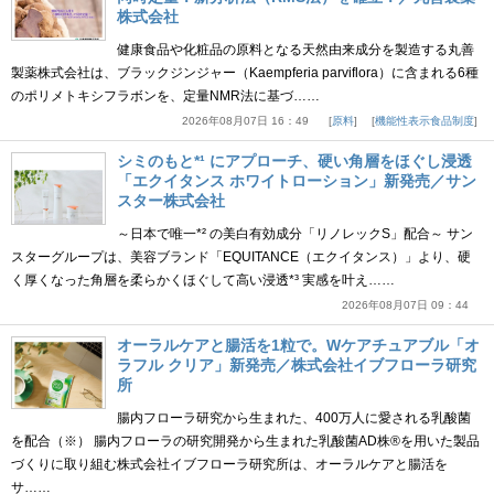
株式会社
健康食品や化粧品の原料となる天然由来成分を製造する丸善
製薬株式会社は、ブラックジンジャー（Kaempferia parviflora）に含まれる6種
のポリメトキシフラボンを、定量NMR法に基づ……
2026年08月07日 16：49
原料
機能性表示食品制度
シミのもと*¹ にアプローチ、硬い角層をほぐし浸透
「エクイタンス ホワイトローション」新発売／サン
スター株式会社
～日本で唯一*² の美白有効成分「リノレックS」配合～ サン
スターグループは、美容ブランド「EQUITANCE（エクイタンス）」より、硬
く厚くなった角層を柔らかくほぐして高い浸透*³ 実感を叶え……
2026年08月07日 09：44
オーラルケアと腸活を1粒で。Wケアチュアブル「オ
ラフル クリア」新発売／株式会社イブフローラ研究
所
腸内フローラ研究から生まれた、400万人に愛される乳酸菌
を配合（※） 腸内フローラの研究開発から生まれた乳酸菌AD株®を用いた製品
づくりに取り組む株式会社イブフローラ研究所は、オーラルケアと腸活を
サ……