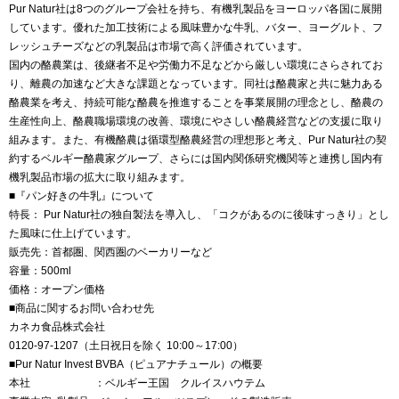
Pur Natur社は8つのグループ会社を持ち、有機乳製品をヨーロッパ各国に展開
しています。優れた加工技術による風味豊かな牛乳、バター、ヨーグルト、フ
レッシュチーズなどの乳製品は市場で高く評価されています。
国内の酪農業は、後継者不足や労働力不足などから厳しい環境にさらされてお
り、離農の加速など大きな課題となっています。同社は酪農家と共に魅力ある
酪農業を考え、持続可能な酪農を推進することを事業展開の理念とし、酪農の
生産性向上、酪農職場環境の改善、環境にやさしい酪農経営などの支援に取り
組みます。また、有機酪農は循環型酪農経営の理想形と考え、Pur Natur社の契
約するベルギー酪農家グループ、さらには国内関係研究機関等と連携し国内有
機乳製品市場の拡大に取り組みます。
■『パン好きの牛乳』について
特長： Pur Natur社の独自製法を導入し、「コクがあるのに後味すっきり」とし
た風味に仕上げています。
販売先：首都圏、関西圏のベーカリーなど
容量：500ml
価格：オープン価格
■商品に関するお問い合わせ先
カネカ食品株式会社
0120-97-1207（土日祝日を除く 10:00～17:00）
■Pur Natur Invest BVBA（ピュアナチュール）の概要
本社 ：ベルギー王国 クルイスハウテム