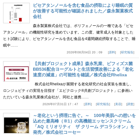
ピセアタンノールを含む食品の摂取により睡眠の質
が改善する可能性が確認されました／森永製菓株式
会社
森永製菓株式会社では、ポリフェノールの一種である「ピセ
アタンノール」の機能性研究を進めています。この度、健常成人を対象とした
ヒト試験により、ピセアタンノールを含む食品を4週間継続摂取することで、睡
眠中……
2026年08月04日 20：09
原料
研究報告
【共創プロジェクト成果】森永乳業、ビフィズス菌
BB536配合ヨーグルトと生活習慣改善による「老化
速度の減速」の可能性を確認／株式会社Rhelixa
株式会社Rhelixaが展開する老化研究の社会実装を推進し、
ロンジェビティの実現を目指す「エピクロック®共創プロジェクト」に参画い
ただいている森永乳業株式会社が、同社と連携……
2026年07月31日 17：47
原料
研究報告
美容
調査
～老化という摂理に告ぐ。～ 100年美肌への想いを
込めた最高峰（※1）の高機能エッセンスクリーム
「AQ ミリオリティ ザ クリーム デコラシオン」を
発売／株式会社コーセー