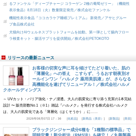
るファンケル「ディープチャージ コラーゲン 2種の葡萄ゼリー」（機能性
表示食品）8月18日（火）数量限定発売／株式会社ファンケル
機能性表示食品『ココカラケア睡眠プレミアム』 新発売／アサヒグルー
プ食品株式会社
犬猫向けAIウェルネスプラットフォームを始動。第一弾として腸内フロー
ラ検査キット・腸活サプリを提供開始／株式会社PETOKOTO
リリースの最新ニュース
お客様の切実な声に耳を傾けてたどり着いた、肌の
「薄層化」への答え こすらず、うるおす朝夜別オ
ールインワン「ハルメク 薬用美肌液」が、さらなる
高機能化を遂げてリニューアル！／株式会社ハルメ
クホールディングス
～ UVカット・バリア強化・ナノ浸透。大人の肌変化に寄り添う充実の1本完結
設計 〜 販売部数No.1（※1）雑誌『ハルメク』を発行する株式会社ハルメク
は、大人の肌変化である「薄層化（はくそうか）」に……
2026年08月07日 17：36
化粧品
新商品（美容）
新製品
美容
ブラックジンジャー成分6種を「1種類の標準品」で
同時定量！新分析法（RMS法）を確立！／丸善製薬