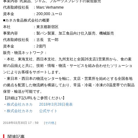
事業内容 :乳製品、ジャム、フルーツスプレッドの製造販売
代表取締役社長 ：Marc Verhamme
資本金 ：200,000 ユーロ
■カネカ食品株式会社の概要
本社 ：東京都新宿区
事業内容 ：製パン製菓、加工食品向け仕入販売、機械販売
代表取締役社長 ：古長 玄一郎
資本金 ：2億円
販売・物流ネットワーク：
・本社、東海支社、西日本支社、九州支社と全国26支店1営業所から、食の素
材の品揃えと共に、技術・情報・物流・サービスを組み合わせたソリューショ
ンによりお客様をサポートします。
・東日本・西日本の物流センターを軸に、支店・営業所を始めとする全国各地
の拠点を配置した物流網を構築しており、常温・冷蔵・冷凍の3温度帯での製品
保管・輸送が可能です。
【詳細は下記URLをご参照ください】
・
株式会社カネカ 2018年3月28日発表
・
株式会社カネカ 公式サイト
2018年03月30日 17：59
その他.
関連記事