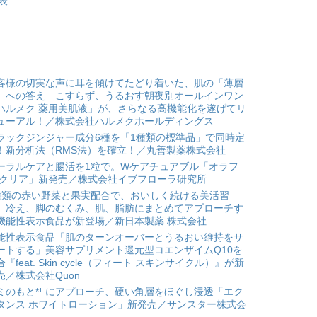
表
客様の切実な声に耳を傾けてたどり着いた、肌の「薄層
」への答え こすらず、うるおす朝夜別オールインワン
ハルメク 薬用美肌液」が、さらなる高機能化を遂げてリ
ューアル！／株式会社ハルメクホールディングス
ラックジンジャー成分6種を「1種類の標準品」で同時定
！新分析法（RMS法）を確立！／丸善製薬株式会社
ーラルケアと腸活を1粒で。Wケアチュアブル「オラフ
 クリア」新発売／株式会社イブフローラ研究所
種類の赤い野菜と果実配合で、おいしく続ける美活習
。冷え、脚のむくみ、肌、脂肪にまとめてアプローチす
機能性表示食品が新登場／新日本製薬 株式会社
能性表示食品「肌のターンオーバーとうるおい維持をサ
ートする」美容サプリメント還元型コエンザイムQ10を
合『feat. Skin cycle（フィート スキンサイクル）』が新
売／株式会社Quon
ミのもと*¹ にアプローチ、硬い角層をほぐし浸透「エク
タンス ホワイトローション」新発売／サンスター株式会