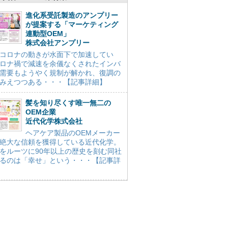
進化系受託製造のアンプリー
が提案する「マーケティング
連動型OEM」
株式会社アンプリー
コロナの動きが水面下で加速してい
ロナ禍で減速を余儀なくされたインバ
需要もようやく規制が解かれ、復調の
みえつつある・・・【記事詳細】
髪を知り尽くす唯一無二の
OEM企業
近代化学株式会社
ヘアケア製品のOEMメーカー
絶大な信頼を獲得している近代化学。
をルーツに90年以上の歴史を刻む同社
るのは「幸せ」という・・・【記事詳