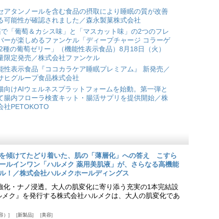
セアタンノールを含む食品の摂取により睡眠の質が改善
る可能性が確認されました／森永製菓株式会社
箱で「葡萄＆カシス味」と「マスカット味」の2つのフレ
バーが楽しめるファンケル「ディープチャージ コラーゲ
 2種の葡萄ゼリー」（機能性表示食品）8月18日（火）
量限定発売／株式会社ファンケル
能性表示食品『ココカラケア睡眠プレミアム』 新発売／
サヒグループ食品株式会社
猫向けAIウェルネスプラットフォームを始動。第一弾と
て腸内フローラ検査キット・腸活サプリを提供開始／株
会社PETOKOTO
を傾けてたどり着いた、肌の「薄層化」への答え こすら
ールインワン「ハルメク 薬用美肌液」が、さらなる高機能
ル！／株式会社ハルメクホールディングス
ア強化・ナノ浸透。大人の肌変化に寄り添う充実の1本完結設
『ハルメク』を発行する株式会社ハルメクは、大人の肌変化であ
容）
新製品
美容