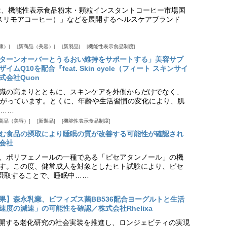
は、機能性表示食品粉末・顆粒インスタントコーヒー市場国
offee（スリモアコーヒー）」などを展開するヘルスケアブランド
康）
新商品（美容）
新製品
機能性表示食品制度
ターンオーバーとうるおい維持をサポートする」美容サプ
Q10を配合『feat. Skin cycle（フィート スキンサイ
式会社Quon
識の高まりとともに、スキンケアを外側からだけでなく、
がっています。とくに、年齢や生活習慣の変化により、肌
……
商品（美容）
新製品
機能性表示食品制度
む食品の摂取により睡眠の質が改善する可能性が確認され
会社
、ポリフェノールの一種である「ピセアタンノール」の機
す。この度、健常成人を対象としたヒト試験により、ピセ
摂取することで、睡眠中……
果】森永乳業、ビフィズス菌BB536配合ヨーグルトと生活
度の減速」の可能性を確認／株式会社Rhelixa
aが展開する老化研究の社会実装を推進し、ロンジェビティの実現