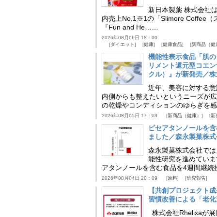
新日本製薬 株式会社
内売上No.1※1の「Slimore C
『Fun and He……
2026年08月06日 18：00
ダイエット
健康
健康食品
新商品（健
機能性表示食品「肌の
リメント還元型コエンザイム
クル）』が新発売／株
近年、美容に対する意
内側からも整えたいというニーズが広
の乾燥やコンディションのゆらぎを感
2026年08月05日 17：03
新商品（健康）
新
ピセアタンノールを含
ました／森永製菓株式
森永製菓株式会社では
能性研究を進めていま
アタンノールを含む食品を4週間継続
2026年08月04日 20：09
原料
研究報告
【共創プロジェクト成
習慣改善による「老化速
株式会社Rhelix