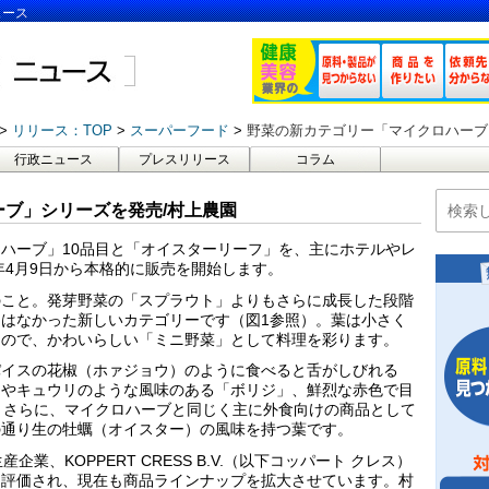
ュース
リリース：TOP
スーパーフード
野菜の新カテゴリー「マイクロハーブ
行政ニュース
プレスリリース
コラム
ブ」シリーズを発売/村上農園
ハーブ」10品目と「オイスターリーフ」を、主にホテルやレ
年4月9日から本格的に販売を開始します。
のこと。発芽野菜の「スプラウト」よりもさらに成長した段階
はなかった新しいカテゴリーです（図1参照）。葉は小さく
つので、かわいらしい「ミニ野菜」として料理を彩ります。
パイスの花椒（ホァジョウ）のように食べると舌がしびれる
」やキュウリのような風味のある「ボリジ」、鮮烈な赤色で目
。さらに、マイクロハーブと同じく主に外食向けの商品として
の通り生の牡蠣（オイスター）の風味を持つ葉です。
業、KOPPERT CRESS B.V.（以下コッパート クレス）
く評価され、現在も商品ラインナップを拡大させています。村