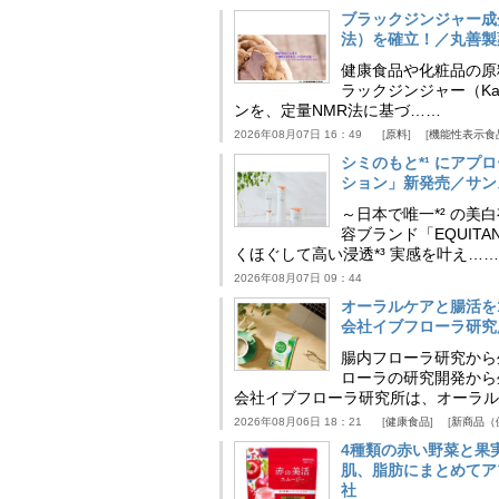
ブラックジンジャー成
法）を確立！／丸善製
健康食品や化粧品の原
ラックジンジャー（Kaem
ンを、定量NMR法に基づ……
2026年08月07日 16：49
原料
機能性表示食
シミのもと*¹ にア
ション」新発売／サン
～日本で唯一*² の
容ブランド「EQUIT
くほぐして高い浸透*³ 実感を叶え……
2026年08月07日 09：44
オーラルケアと腸活を
会社イブフローラ研究
腸内フローラ研究から
ローラの研究開発から
会社イブフローラ研究所は、オーラル
2026年08月06日 18：21
健康食品
新商品（
4種類の赤い野菜と果
肌、脂肪にまとめてア
社