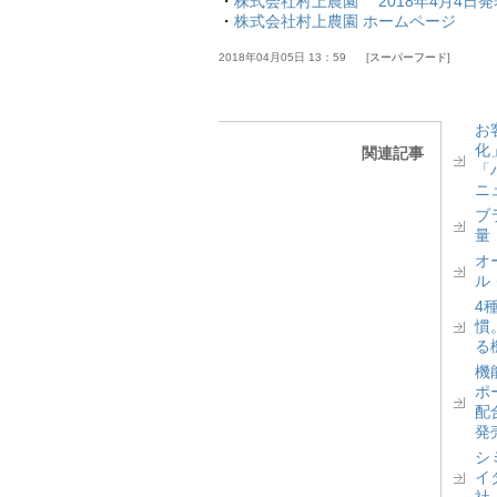
・
株式会社村上農園 2018年4月4日発
・
株式会社村上農園 ホームページ
2018年04月05日 13：59
スーパーフード
お
化
関連記事
「
ニ
ブ
量
オ
ル
4
慣
る
機
ポ
配
発
シ
イ
社