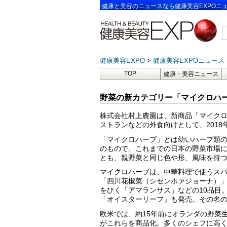
健康と美容のニュースなら健康美容EXPOニ
健康美容EXPO
健康美容EXPOニュース
TOP
健康・美容ニュース
野菜の新カテゴリー「マイクロハー
株式会社村上農園は、新商品「マイクロ
ストランなどの外食向けとして、2018
「マイクロハーブ」とは幼いハーブ類
のもので、これまでの日本の野菜市場に
とも、親野菜と同じ色や形、風味を持
マイクロハーブは、中華料理で使うス
「四川花椒菜（シセンホァジョーナ）
をひく「アマランサス」などの10品目
「オイスターリーフ」も発売。その名
欧米では、約15年前にオランダの野菜生産企
がこれらを商品化。多くのシェフに高