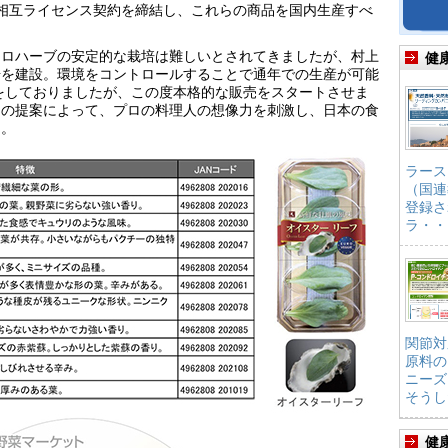
スと相互ライセンス契約を締結し、これらの商品を国内生産すべ
クロハーブの安定的な栽培は難しいとされてきましたが、村上
健
場を建設。環境をコントロールすることで通年での生産が可能
売をしておりましたが、この度本格的な販売をスタートさせま
フの提案によって、プロの料理人の想像力を刺激し、日本の食
る。
ラース
（国連
登録さ
ラ・・
関節対
原料の
ニーズ
そうし
健