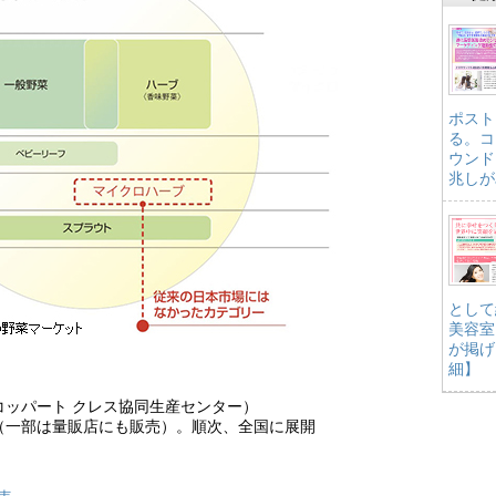
ポスト
る。コ
ウンド
兆しが
として
美容室
が掲げ
細】
コッパート クレス協同生産センター）
（一部は量販店にも販売）。順次、全国に展開