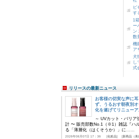
ピ
す
1
ー
ン
数
機
ア
犬
し
式
リリースの最新ニュース
お客様の切実な声に耳
ず、うるおす朝夜別オ
化を遂げてリニューア
～ UVカット・バリ
計 〜 販売部数No.1（※1）雑誌
る「薄層化（はくそうか）」に……
2026年08月07日 17：36
化粧品
新商品（美