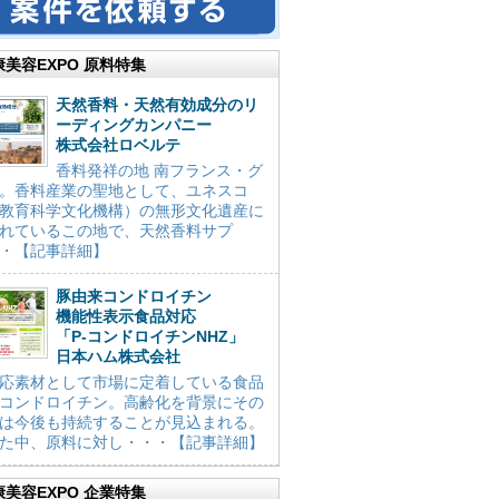
康美容EXPO 原料特集
天然香料・天然有効成分のリ
ーディングカンパニー
株式会社ロベルテ
香料発祥の地 南フランス・グ
。香料産業の聖地として、ユネスコ
教育科学文化機構）の無形文化遺産に
れているこの地で、天然香料サプ
・【記事詳細】
豚由来コンドロイチン
機能性表示食品対応
「P-コンドロイチンNHZ」
日本ハム株式会社
応素材として市場に定着している食品
コンドロイチン。高齢化を背景にその
は今後も持続することが見込まれる。
た中、原料に対し・・・【記事詳細】
康美容EXPO 企業特集