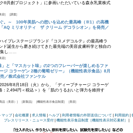
ク®共創プロジェクト」に参画いただいている森永乳業株式
美容
調査
ぐ。～ 100年美肌への想いを込めた最高峰（※1）の高機
「AQ ミリオリティ ザ クリーム デコラシオン」を発売／
ハイプレステージブランド『コスメデコルテ』の最高峰ラ
ランド誕生から磨き続けてきた最先端の美容皮膚科学と独自の
集し……
美容
味」と「マスカット味」の2つのフレーバーが楽しめるファ
ージ コラーゲン 2種の葡萄ゼリー」（機能性表示食品）8月
発売／株式会社ファンケル
026年8月18日（火）から、「ディープチャージ コラーゲ
価格：2,494円＜税込＞）を「肌のうるおいと弾力を維持す
商品（美容）
新製品
機能性表示食品制度
美容
トマップ
会社概要
求人情報
ヘルプ
利用者情報の外部送信について
利用規約
プレスリリース・ニュース受付
機能性表示食品制度［機能性表示対応素材］