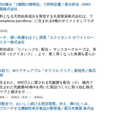
分6種を「1種類の標準品」で同時定量！新分析法（RMS
薬株式会社
料となる天然由来成分を製造する丸善製薬株式会社は、ブ
pferia parviflora）に含まれる6種のポリメトキシフラボ
品制度
プローチ、硬い角層をほぐし浸透「エクイタンス ホワイトロー
スター株式会社
美白有効成分「リノレックS」配合～ サンスターグループは、美
ANCE（エクイタンス）」より、硬く厚くなった角層を柔らか
1粒で。Wケアチュアブル「オラフル クリア」新発売／株式
所
生まれた、400万人に愛される乳酸菌を配合（※） 腸内フ
生まれた乳酸菌AD株®を用いた製品づくりに取り組む株式
ケアと腸活をサ……
健康）
新商品（美容）
新製品
実配合で、おいしく続ける美活習慣。冷え、脚のむくみ、
プローチする機能性表示食品が新登場／新日本製薬 株式会