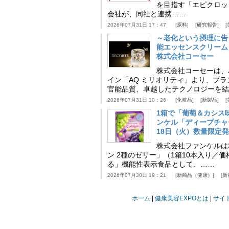
を目指す「エピクロッ
会社が、同社と連携……
2026年07月31日 17：47
原料
研究報告
～老化という摂理に告
能エッセンスクリーム
株式会社コーセー
株式会社コーセーは、
イン「AQ ミリオリティ」より、ブ
官能品質、卓越したテクノロジーを結
2026年07月31日 10：26
化粧品
新製品
1箱で「葡萄＆カシス
ンケル「ディープチャ
18日（火）数量限定
株式会社ファンケルは2
ン 2種のゼリー」（1箱10本入り／
る」機能性表示食品として、……
2026年07月30日 19：21
新商品（健康）
新
ホーム
健康美容EXPOとは
サイ