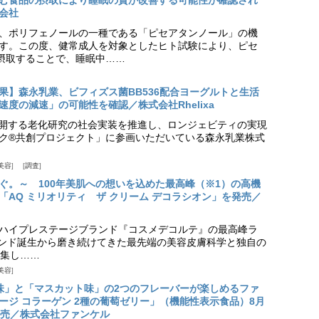
会社
、ポリフェノールの一種である「ピセアタンノール」の機
す。この度、健常成人を対象としたヒト試験により、ピセ
摂取することで、睡眠中……
果】森永乳業、ビフィズス菌BB536配合ヨーグルトと生活
度の減速」の可能性を確認／株式会社Rhelixa
aが展開する老化研究の社会実装を推進し、ロンジェビティの実現
ク®共創プロジェクト」に参画いただいている森永乳業株式
美容
調査
ぐ。～ 100年美肌への想いを込めた最高峰（※1）の高機
「AQ ミリオリティ ザ クリーム デコラシオン」を発売／
ハイプレステージブランド『コスメデコルテ』の最高峰ラ
ランド誕生から磨き続けてきた最先端の美容皮膚科学と独自の
集し……
美容
味」と「マスカット味」の2つのフレーバーが楽しめるファ
ージ コラーゲン 2種の葡萄ゼリー」（機能性表示食品）8月
発売／株式会社ファンケル