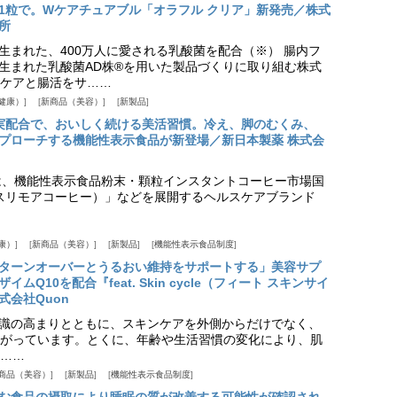
1粒で。Wケアチュアブル「オラフル クリア」新発売／株式
所
生まれた、400万人に愛される乳酸菌を配合（※） 腸内フ
生まれた乳酸菌AD株®を用いた製品づくりに取り組む株式
ケアと腸活をサ……
健康）
新商品（美容）
新製品
実配合で、おいしく続ける美活習慣。冷え、脚のむくみ、
プローチする機能性表示食品が新登場／新日本製薬 株式会
は、機能性表示食品粉末・顆粒インスタントコーヒー市場国
offee（スリモアコーヒー）」などを展開するヘルスケアブランド
康）
新商品（美容）
新製品
機能性表示食品制度
ターンオーバーとうるおい維持をサポートする」美容サプ
Q10を配合『feat. Skin cycle（フィート スキンサイ
式会社Quon
識の高まりとともに、スキンケアを外側からだけでなく、
がっています。とくに、年齢や生活習慣の変化により、肌
……
商品（美容）
新製品
機能性表示食品制度
む食品の摂取により睡眠の質が改善する可能性が確認され