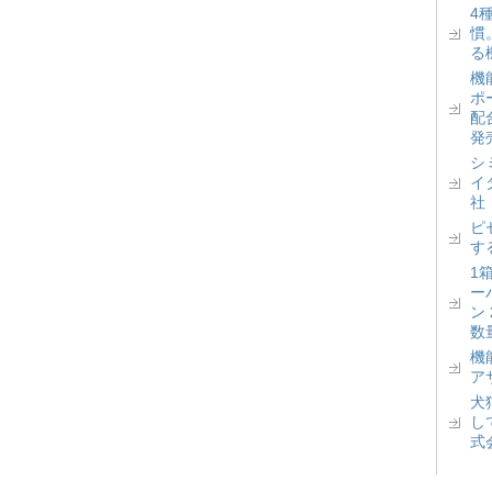
4
慣
る
機
ポ
配
発
シ
イ
社
ピ
す
1
ー
ン
数
機
ア
犬
し
式