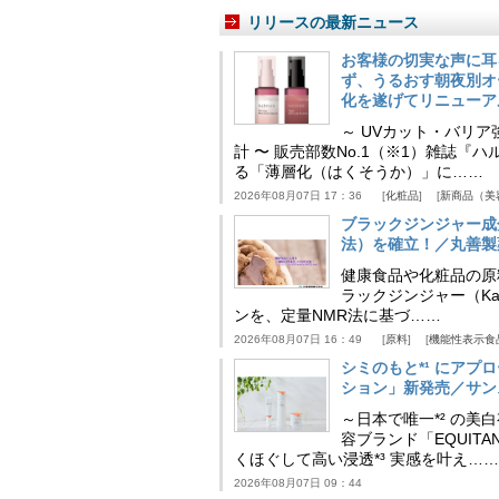
リリースの最新ニュース
お客様の切実な声に耳
ず、うるおす朝夜別オ
化を遂げてリニューア
～ UVカット・バリ
計 〜 販売部数No.1（※1）雑誌
る「薄層化（はくそうか）」に……
2026年08月07日 17：36
化粧品
新商品（美
ブラックジンジャー成
法）を確立！／丸善製
健康食品や化粧品の原
ラックジンジャー（Kaem
ンを、定量NMR法に基づ……
2026年08月07日 16：49
原料
機能性表示食
シミのもと*¹ にア
ション」新発売／サン
～日本で唯一*² の
容ブランド「EQUIT
くほぐして高い浸透*³ 実感を叶え……
2026年08月07日 09：44