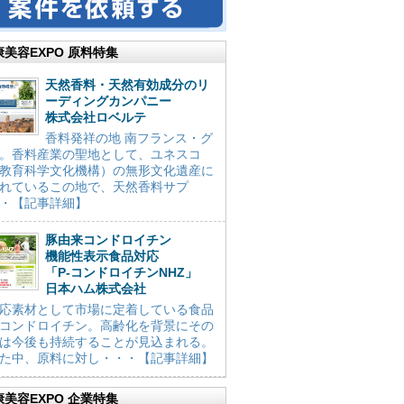
康美容EXPO 原料特集
天然香料・天然有効成分のリ
ーディングカンパニー
株式会社ロベルテ
香料発祥の地 南フランス・グ
。香料産業の聖地として、ユネスコ
教育科学文化機構）の無形文化遺産に
れているこの地で、天然香料サプ
・【記事詳細】
豚由来コンドロイチン
機能性表示食品対応
「P-コンドロイチンNHZ」
日本ハム株式会社
応素材として市場に定着している食品
コンドロイチン。高齢化を背景にその
は今後も持続することが見込まれる。
た中、原料に対し・・・【記事詳細】
康美容EXPO 企業特集