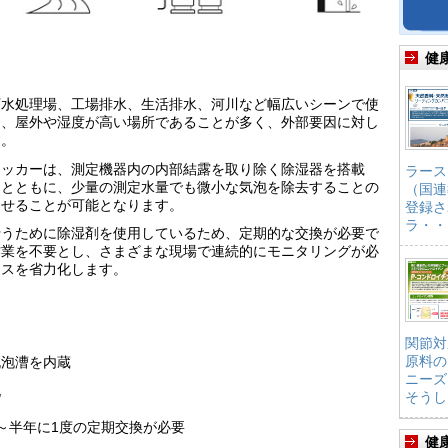
健
下水処理場、工場排水、生活排水、河川など幅広いシーンで使
は、屋外や湿度が高い場所であることが多く、外部要因に対し
す。
ェッカーは、測定機器内の内部結露を取り除く除湿器を搭載
ラース
るとともに、少量の測定水量でも微小な気泡を除去することの
（国連
させることが可能となります。
登録さ
ラ・・
行うために除湿剤を使用しているため、定期的な交換が必要で
作業を不要とし、さまざまな現場で連続的にモニタリングが必
ンスを省力化します。
関節対
原料の
脱泡漕を内蔵
ニーズ
化
そうし
～半年に1度の定期交換が必要
健