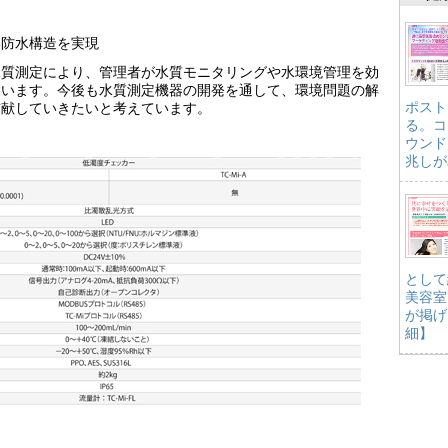
い防水構造を実現
水質測定により、管理者が水質モニタリングや水環境管理を効
ています。今後も水質測定機器の開発を通して、環境問題の解
ポスト
貢献していきたいと考えています。
る。コ
ウンド
兆しが
として
美容室
が掲げ
細】