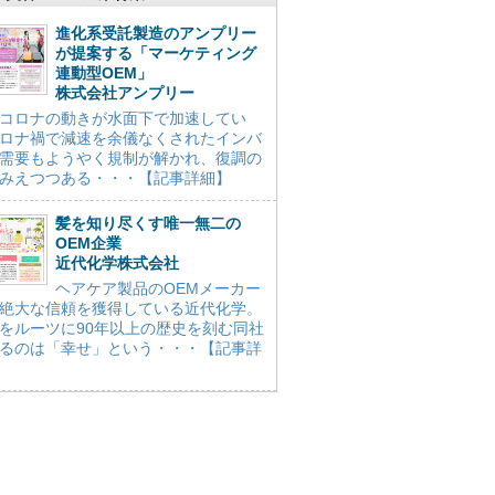
進化系受託製造のアンプリー
が提案する「マーケティング
連動型OEM」
株式会社アンプリー
コロナの動きが水面下で加速してい
ロナ禍で減速を余儀なくされたインバ
需要もようやく規制が解かれ、復調の
みえつつある・・・【記事詳細】
髪を知り尽くす唯一無二の
OEM企業
近代化学株式会社
ヘアケア製品のOEMメーカー
絶大な信頼を獲得している近代化学。
をルーツに90年以上の歴史を刻む同社
るのは「幸せ」という・・・【記事詳