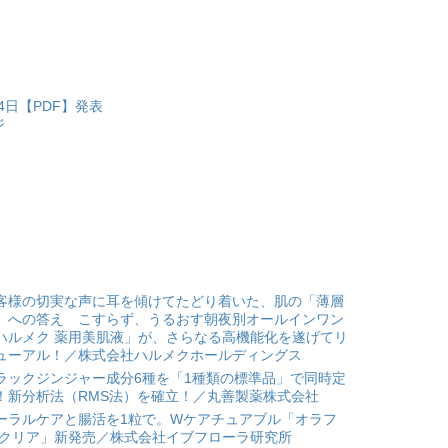
4日【PDF】発表
ジ
客様の切実な声に耳を傾けてたどり着いた、肌の「薄層
」への答え こすらず、うるおす朝夜別オールインワン
ハルメク 薬用美肌液」が、さらなる高機能化を遂げてリ
ューアル！／株式会社ハルメクホールディングス
ラックジンジャー成分6種を「1種類の標準品」で同時定
！新分析法（RMS法）を確立！／丸善製薬株式会社
ーラルケアと腸活を1粒で。Wケアチュアブル「オラフ
 クリア」新発売／株式会社イブフローラ研究所