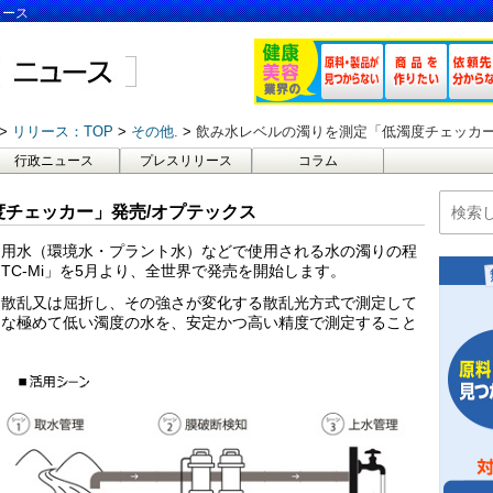
ュース
リリース：TOP
その他.
飲み水レベルの濁りを測定「低濁度チェッカー
行政ニュース
プレスリリース
コラム
チェッカー」発売/オプテックス
、用水（環境水・プラント水）などで使用される水の濁りの程
C-Mi」を5月より、全世界で発売を開始します。
、散乱又は屈折し、その強さが変化する散乱光方式で測定して
うな極めて低い濁度の水を、安定かつ高い精度で測定すること