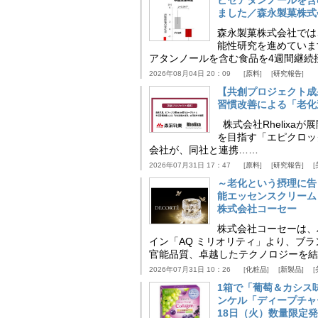
ました／森永製菓株式
森永製菓株式会社では
能性研究を進めていま
アタンノールを含む食品を4週間継続
2026年08月04日 20：09
原料
研究報告
【共創プロジェクト成
習慣改善による「老化速
株式会社Rhelix
を目指す「エピクロッ
会社が、同社と連携……
2026年07月31日 17：47
原料
研究報告
～老化という摂理に告
能エッセンスクリーム
株式会社コーセー
株式会社コーセーは、
イン「AQ ミリオリティ」より、ブ
官能品質、卓越したテクノロジーを結
2026年07月31日 10：26
化粧品
新製品
1箱で「葡萄＆カシス
ンケル「ディープチャ
18日（火）数量限定