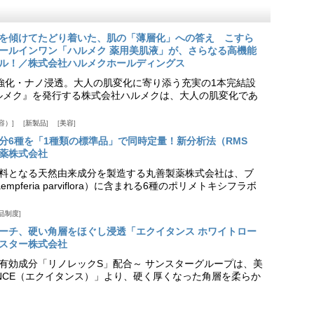
を傾けてたどり着いた、肌の「薄層化」への答え こすら
ールインワン「ハルメク 薬用美肌液」が、さらなる高機能
ル！／株式会社ハルメクホールディングス
ア強化・ナノ浸透。大人の肌変化に寄り添う充実の1本完結設
『ハルメク』を発行する株式会社ハルメクは、大人の肌変化であ
容）
新製品
美容
分6種を「1種類の標準品」で同時定量！新分析法（RMS
薬株式会社
料となる天然由来成分を製造する丸善製薬株式会社は、ブ
pferia parviflora）に含まれる6種のポリメトキシフラボ
品制度
プローチ、硬い角層をほぐし浸透「エクイタンス ホワイトロー
スター株式会社
美白有効成分「リノレックS」配合～ サンスターグループは、美
ANCE（エクイタンス）」より、硬く厚くなった角層を柔らか