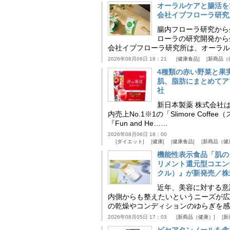
オーラルケアと腸活を
会社イブフローラ研究
腸内フローラ研究から
ローラの研究開発から
会社イブフローラ研究所は、オーラル
2026年08月06日 18：21
健康食品
新商品（
4種類の赤い野菜と果
肌、脂肪にまとめてア
社
新日本製薬 株式会社
内売上No.1※1の「Slimore C
『Fun and He……
2026年08月06日 18：00
ダイエット
健康
健康食品
新商品（健
機能性表示食品「肌の
リメント還元型コエンザイム
クル）』が新発売／株
近年、美容に対する意
内側からも整えたいというニーズが広
の乾燥やコンディションのゆらぎを感
2026年08月05日 17：03
新商品（健康）
新
ピセアタンノールを含