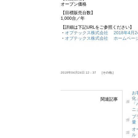
オープン価格
【目標販売台数】
1,000台／年
【詳細は下記URLをご参照ください】
・
オプテックス株式会社 2018年4月2
・
オプテックス株式会社 ホームペー
2018年04月24日 12：37
その他.
お
化
関連記事
「
ニ
ブ
量
オ
ル