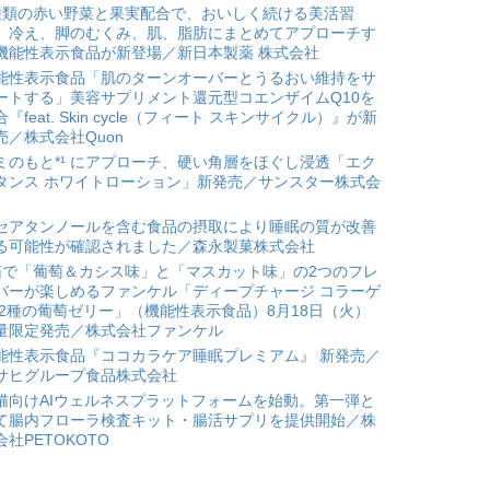
種類の赤い野菜と果実配合で、おいしく続ける美活習
。冷え、脚のむくみ、肌、脂肪にまとめてアプローチす
機能性表示食品が新登場／新日本製薬 株式会社
能性表示食品「肌のターンオーバーとうるおい維持をサ
ートする」美容サプリメント還元型コエンザイムQ10を
合『feat. Skin cycle（フィート スキンサイクル）』が新
売／株式会社Quon
ミのもと*¹ にアプローチ、硬い角層をほぐし浸透「エク
タンス ホワイトローション」新発売／サンスター株式会
セアタンノールを含む食品の摂取により睡眠の質が改善
る可能性が確認されました／森永製菓株式会社
箱で「葡萄＆カシス味」と「マスカット味」の2つのフレ
バーが楽しめるファンケル「ディープチャージ コラーゲ
 2種の葡萄ゼリー」（機能性表示食品）8月18日（火）
量限定発売／株式会社ファンケル
能性表示食品『ココカラケア睡眠プレミアム』 新発売／
サヒグループ食品株式会社
猫向けAIウェルネスプラットフォームを始動。第一弾と
て腸内フローラ検査キット・腸活サプリを提供開始／株
会社PETOKOTO