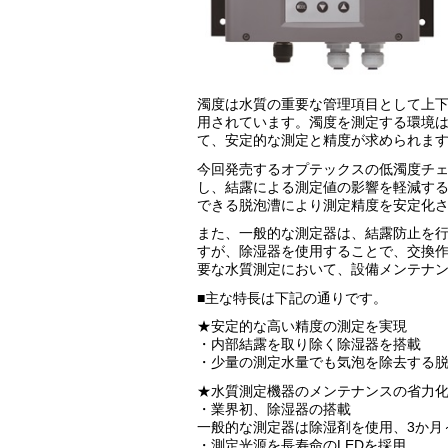
濁度は水質の重要な管理項目として上
用されています。濁度を測定する環境
て、安定的な測定と精度が求められま
今回発売するオプテックスの低濁度チ
し、結露による測定値の影響を軽減す
できる脱泡漕により測定精度を安定化
また、一般的な測定器は、結露防止を
すが、除湿器を使用することで、交換
要な水質測定において、設備メンテナ
■主な特長は下記の通りです。
★安定的な高い精度の測定を実現
・内部結露を取り除く除湿器を搭載
・少量の測定水量でも気泡を除去する
★水質測定機器のメンテナンスの省力
・業界初、除湿器の搭載
一般的な測定器は除湿剤を使用、3か月
・測定光源を長寿命のLEDを採用