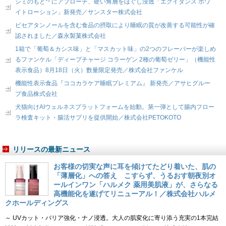
シミのもと*¹ にアプローチ、硬い角層をほぐし浸透「エクイタンス ホワ
イトローション」新発売／サンスター株式会社
ピセアタンノールを含む食品の摂取により睡眠の質が改善する可能性が確
認されました／森永製菓株式会社
1箱で「葡萄＆カシス味」と「マスカット味」の2つのフレーバーが楽しめ
るファンケル「ディープチャージ コラーゲン 2種の葡萄ゼリー」（機能性
表示食品）8月18日（火）数量限定発売／株式会社ファンケル
機能性表示食品『ココカラケア睡眠プレミアム』 新発売／アサヒグルー
プ食品株式会社
犬猫向けAIウェルネスプラットフォームを始動。第一弾として腸内フロー
ラ検査キット・腸活サプリを提供開始／株式会社PETOKOTO
リリースの最新ニュース
お客様の切実な声に耳を傾けてたどり着いた、肌の
「薄層化」への答え こすらず、うるおす朝夜別オ
ールインワン「ハルメク 薬用美肌液」が、さらなる
高機能化を遂げてリニューアル！／株式会社ハルメ
クホールディングス
～ UVカット・バリア強化・ナノ浸透。大人の肌変化に寄り添う充実の1本完結