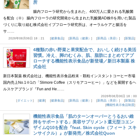
所
腸内フローラ研究から生まれた、400万人に愛される乳酸菌
を配合（※） 腸内フローラの研究開発から生まれた乳酸菌AD株®を用いた製品
づくりに取り組む株式会社イブフローラ研究所は、オーラルケアと腸活を
サ……
2026年08月06日 18：21
健康食品
新商品（健康）
新商品（美容）
新製品
4種類の赤い野菜と果実配合で、おいしく続ける美活
習慣。冷え、脚のむくみ、肌、脂肪にまとめてアプ
ローチする機能性表示食品が新登場／新日本製薬 株
式会社
新日本製薬 株式会社は、機能性表示食品粉末・顆粒インスタントコーヒー市場
国内売上No.1※1の「Slimore Coffee（スリモアコーヒー）」などを展開するヘ
ルスケアブランド『Fun and He……
2026年08月06日 18：00
ダイエット
健康
健康食品
新商品（健康）
新商品（美容）
新製品
機能性表示食品制度
機能性表示食品「肌のターンオーバーとうるおい維
持をサポートする」美容サプリメント還元型コエン
ザイムQ10を配合『feat. Skin cycle（フィート スキ
ンサイクル）』が新発売／株式会社Quon