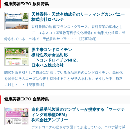
健康美容EXPO 原料特集
天然香料・天然有効成分のリーディングカンパニー
株式会社ロベルテ
香料発祥の地 南フランス・グラース。香料産業の聖地とし
て、ユネスコ（国連教育科学文化機構）の無形文化遺産に登
録されているこの地で、天然香料サプラ・・・【記事詳細】
豚由来コンドロイチン
機能性表示食品対応
「P-コンドロイチンNHZ」
日本ハム株式会社
関節対応素材として市場に定着している食品原料のコンドロイチン。高齢化
を背景にそのニーズは今後も持続することが見込まれる。そうした中、原料
に対し・・・【記事詳細】
健康美容EXPO 企業特集
進化系受託製造のアンプリーが提案する「マーケテ
ィング連動型OEM」
株式会社アンプリー
ポストコロナの動きが水面下で加速している。コロナ禍で減