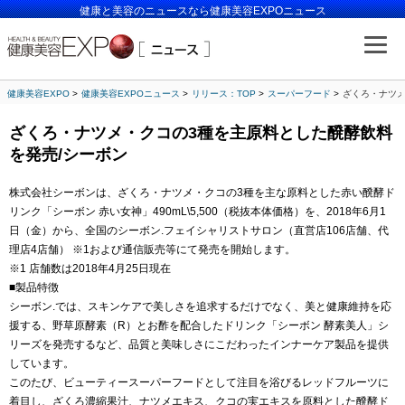
健康と美容のニュースなら健康美容EXPOニュース
健康美容EXPO
健康美容EXPOニュース
リリース：TOP
スーパーフード
ざくろ・ナツメ
ざくろ・ナツメ・クコの3種を主原料とした醗酵飲料
を発売/シーボン
株式会社シーボンは、ざくろ・ナツメ・クコの3種を主な原料とした赤い醗酵ド
リンク「シーボン 赤い女神」490mL\5,500（税抜本体価格）を、2018年6月1
日（金）から、全国のシーボン.フェイシャリストサロン（直営店106店舗、代
理店4店舗） ※1および通信販売等にて発売を開始します。
※1 店舗数は2018年4月25日現在
■製品特徴
シーボン.では、スキンケアで美しさを追求するだけでなく、美と健康維持を応
援する、野草原酵素（R）とお酢を配合したドリンク「シーボン 酵素美人」シ
リーズを発売するなど、品質と美味しさにこだわったインナーケア製品を提供
しています。
このたび、ビューティースーパーフードとして注目を浴びるレッドフルーツに
着目し、ざくろ濃縮果汁、ナツメエキス、クコの実エキスを原料とした醗酵ド