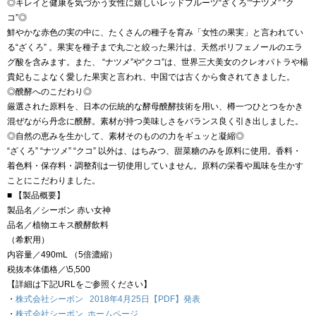
◎キレイと健康を気づかう女性に嬉しいレッドフルーツ“ざくろ”“ナツメ” “ク
コ”◎
鮮やかな赤色の実の中に、たくさんの種子を育み「女性の果実」と言われてい
る“ざくろ” 。果実を種子まで丸ごと絞った果汁は、天然ポリフェノールのエラ
グ酸を含みます。また、 “ナツメ”や“クコ”は、世界三大美女のクレオパトラや楊
貴妃もこよなく愛した果実と言われ、中国では古くから食されてきました。
◎醗酵へのこだわり◎
厳選された原料を、日本の伝統的な酵母醗酵技術を用い、樽一つひとつをかき
混ぜながら丹念に醗酵。素材が持つ美味しさをバランス良く引き出しました。
◎自然の恵みを生かして、素材そのものの力をギュッと凝縮◎
“ざくろ” “ナツメ” “クコ” 以外は、はちみつ、甜菜糖のみを原料に使用。香料・
着色料・保存料・調整剤は一切使用していません。原料の栄養や風味を生かす
ことにこだわりました。
■ 【製品概要】
製品名／シーボン 赤い女神
品名／植物エキス醗酵飲料
（希釈用）
内容量／490mL （5倍濃縮）
税抜本体価格／\5,500
【詳細は下記URLをご参照ください】
・
株式会社シーボン 2018年4月25日【PDF】発表
・
株式会社シーボン ホームページ