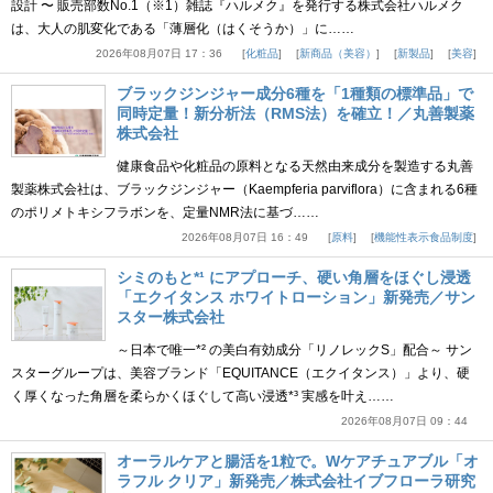
設計 〜 販売部数No.1（※1）雑誌『ハルメク』を発行する株式会社ハルメク
は、大人の肌変化である「薄層化（はくそうか）」に……
2026年08月07日 17：36
化粧品
新商品（美容）
新製品
美容
ブラックジンジャー成分6種を「1種類の標準品」で
同時定量！新分析法（RMS法）を確立！／丸善製薬
株式会社
健康食品や化粧品の原料となる天然由来成分を製造する丸善
製薬株式会社は、ブラックジンジャー（Kaempferia parviflora）に含まれる6種
のポリメトキシフラボンを、定量NMR法に基づ……
2026年08月07日 16：49
原料
機能性表示食品制度
シミのもと*¹ にアプローチ、硬い角層をほぐし浸透
「エクイタンス ホワイトローション」新発売／サン
スター株式会社
～日本で唯一*² の美白有効成分「リノレックS」配合～ サン
スターグループは、美容ブランド「EQUITANCE（エクイタンス）」より、硬
く厚くなった角層を柔らかくほぐして高い浸透*³ 実感を叶え……
2026年08月07日 09：44
オーラルケアと腸活を1粒で。Wケアチュアブル「オ
ラフル クリア」新発売／株式会社イブフローラ研究