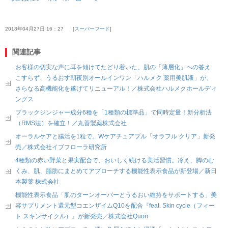
2018年04月27日 16：27
スーパーフード
関連記事
お客様の切実な声に耳を傾けてたどり着いた、肌の「薄層化」への答え
こすらず、うるおす朝夜別オールインワン「ハルメク 薬用美肌液」が、
さらなる高機能化を遂げてリニューアル！／株式会社ハルメクホールディ
ングス
ブラックジンジャー成分6種を「1種類の標準品」で同時定量！新分析法
（RMS法）を確立！／丸善製薬株式会社
オーラルケアと腸活を1粒で。Wケアチュアブル「オラフル クリア」新発
売／株式会社イブフローラ研究所
4種類の赤い野菜と果実配合で、おいしく続ける美活習慣。冷え、脚のむ
くみ、肌、脂肪にまとめてアプローチする機能性表示食品が新登場／新日
本製薬 株式会社
機能性表示食品「肌のターンオーバーとうるおい維持をサポートする」美
容サプリメント還元型コエンザイムQ10を配合『feat. Skin cycle（フィー
ト スキンサイクル）』が新発売／株式会社Quon