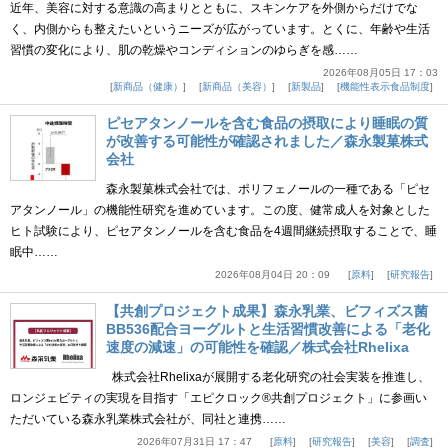
近年、美容に対する意識の高まりとともに、スキンケアを外側からだけでな
く、内側からも整えたいというニーズが広がっています。とくに、年齢や生活
習慣の変化により、肌の乾燥やコンディションのゆらぎを感……
2026年08月05日 17：03
新商品（健康）
新商品（美容）
新製品
機能性表示食品制度
ピセアタンノールを含む食品の摂取により睡眠の質
が改善する可能性が確認されました／森永製菓株式
会社
森永製菓株式会社では、ポリフェノールの一種である「ピセ
アタンノール」の機能性研究を進めています。この度、健常成人を対象とした
ヒト試験により、ピセアタンノールを含む食品を4週間継続摂取することで、睡
眠中……
2026年08月04日 20：09
原料
研究報告
【共創プロジェクト成果】森永乳業、ビフィズス菌
BB536配合ヨーグルトと生活習慣改善による「老化
速度の減速」の可能性を確認／株式会社Rhelixa
株式会社Rhelixaが展開する老化研究の社会実装を推進し、
ロンジェビティの実現を目指す「エピクロック®共創プロジェクト」に参画い
ただいている森永乳業株式会社が、同社と連携……
2026年07月31日 17：47
原料
研究報告
美容
調査