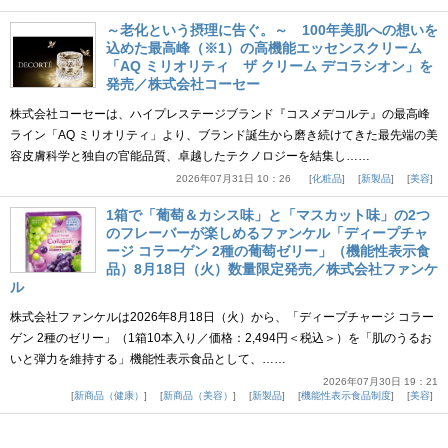
～老化という摂理に告ぐ。～ 100年美肌への想いを
込めた最高峰（※1）の高機能エッセンスクリーム
「AQ ミリオリティ ザ クリーム デコラシオン」を
発売／株式会社コーセー
株式会社コーセーは、ハイプレステージブランド『コスメデコルテ』の最高峰
ライン「AQ ミリオリティ」より、ブランド誕生から磨き続けてきた最先端の美
容皮膚科学と独自の官能品質、卓越したテクノロジーを結集し……
2026年07月31日 10：26
化粧品
新製品
美容
1箱で「葡萄＆カシス味」と「マスカット味」の2つ
のフレーバーが楽しめるファンケル「ディープチャ
ージ コラーゲン 2種の葡萄ゼリー」（機能性表示食
品）8月18日（火）数量限定発売／株式会社ファンケ
ル
株式会社ファンケルは2026年8月18日（火）から、「ディープチャージ コラー
ゲン 2種のゼリー」（1箱10本入り／価格：2,494円＜税込＞）を「肌のうるお
いと弾力を維持する」機能性表示食品として、……
2026年07月30日 19：21
新商品（健康）
新商品（美容）
新製品
機能性表示食品制度
美容