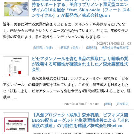
持をサポートする」美容サプリメント還元型コエン
ザイムQ10を配合『feat. Skin cycle（フィート スキ
ンサイクル）』が新発売／株式会社Quon
近年、美容に対する意識の高まりとともに、スキンケアを外側からだけでな
く、内側からも整えたいというニーズが広がっています。とくに、年齢や生活
習慣の変化により、肌の乾燥やコンディションのゆらぎを感……
2026年08月05日 17：03
新商品（健康）
新商品（美容）
新製品
機能性表示食品制度
ピセアタンノールを含む食品の摂取により睡眠の質
が改善する可能性が確認されました／森永製菓株式
会社
森永製菓株式会社では、ポリフェノールの一種である「ピセ
アタンノール」の機能性研究を進めています。この度、健常成人を対象とした
ヒト試験により、ピセアタンノールを含む食品を4週間継続摂取することで、睡
眠中……
2026年08月04日 20：09
原料
研究報告
【共創プロジェクト成果】森永乳業、ビフィズス菌
BB536配合ヨーグルトと生活習慣改善による「老化
速度の減速」の可能性を確認／株式会社Rhelixa