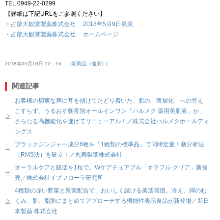
TEL 0949-22-0299
【詳細は下記URLをご参照ください】
・
占部大観堂製薬株式会社 2018年5月9日発表
・
占部大観堂製薬株式会社 ホームページ
2018年05月10日 12：16
新商品（健康）
関連記事
お客様の切実な声に耳を傾けてたどり着いた、肌の「薄層化」への答え
こすらず、うるおす朝夜別オールインワン「ハルメク 薬用美肌液」が、
さらなる高機能化を遂げてリニューアル！／株式会社ハルメクホールディ
ングス
ブラックジンジャー成分6種を「1種類の標準品」で同時定量！新分析法
（RMS法）を確立！／丸善製薬株式会社
オーラルケアと腸活を1粒で。Wケアチュアブル「オラフル クリア」新発
売／株式会社イブフローラ研究所
4種類の赤い野菜と果実配合で、おいしく続ける美活習慣。冷え、脚のむ
くみ、肌、脂肪にまとめてアプローチする機能性表示食品が新登場／新日
本製薬 株式会社