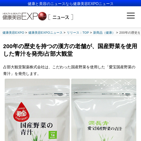
健康と美容のニュースなら健康美容EXPOニュース
健康美容EXPO
健康美容EXPOニュース
リリース：TOP
新商品（健康）
200年の歴史
200年の歴史を持つの漢方の老舗が、国産野菜を使用
した青汁を発売/占部大観堂
占部大観堂製薬株式会社は、こだわった国産野菜を使用した「愛宝国産野菜の
青汁」を発売します。