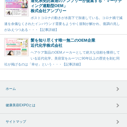
進化系受託製造のアンプリーが提案する「マーケテ
ィング連動型OEM」
株式会社アンプリー
ポストコロナの動きが水面下で加速している。コロナ禍で減
速を余儀なくされたインバウンド需要もようやく規制が解かれ、復調の兆し
がみえつつある・・・【記事詳細】
髪を知り尽くす唯一無二のOEM企業
近代化学株式会社
ヘアケア製品のOEMメーカーとして絶大な信頼を獲得して
いる近代化学。美容室をルーツに90年以上の歴史を刻む同
社が掲げるのは「幸せ」という・・・【記事詳細】
ホーム
健康美容EXPOとは
サイトマップ