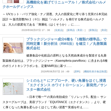
高機能化を遂げてリニューアル！／株式会社ハルメ
クホールディングス
～ UVカット・バリア強化・ナノ浸透。大人の肌変化に寄り添う充実の1本完結
設計 〜 販売部数No.1（※1）雑誌『ハルメク』を発行する株式会社ハルメク
は、大人の肌変化である「薄層化（はくそうか）」に……
2026年08月07日 17：36
化粧品
新商品（美容）
新製品
美容
ブラックジンジャー成分6種を「1種類の標準品」で
同時定量！新分析法（RMS法）を確立！／丸善製薬
株式会社
健康食品や化粧品の原料となる天然由来成分を製造する丸善
製薬株式会社は、ブラックジンジャー（Kaempferia parviflora）に含まれる6種
のポリメトキシフラボンを、定量NMR法に基づ……
2026年08月07日 16：49
原料
機能性表示食品制度
シミのもと*¹ にアプローチ、硬い角層をほぐし浸透
「エクイタンス ホワイトローション」新発売／サン
スター株式会社
～日本で唯一*² の美白有効成分「リノレックS」配合～ サン
スターグループは、美容ブランド「EQUITANCE（エクイタンス）」より、硬
く厚くなった角層を柔らかくほぐして高い浸透*³ 実感を叶え……