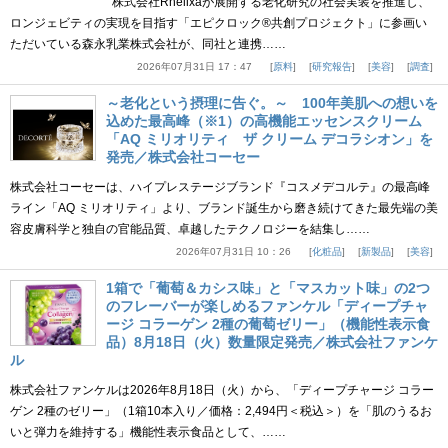
株式会社Rhelixaが展開する老化研究の社会実装を推進し、
ロンジェビティの実現を目指す「エピクロック®共創プロジェクト」に参画い
ただいている森永乳業株式会社が、同社と連携……
2026年07月31日 17：47
原料
研究報告
美容
調査
～老化という摂理に告ぐ。～ 100年美肌への想いを
込めた最高峰（※1）の高機能エッセンスクリーム
「AQ ミリオリティ ザ クリーム デコラシオン」を
発売／株式会社コーセー
株式会社コーセーは、ハイプレステージブランド『コスメデコルテ』の最高峰
ライン「AQ ミリオリティ」より、ブランド誕生から磨き続けてきた最先端の美
容皮膚科学と独自の官能品質、卓越したテクノロジーを結集し……
2026年07月31日 10：26
化粧品
新製品
美容
1箱で「葡萄＆カシス味」と「マスカット味」の2つ
のフレーバーが楽しめるファンケル「ディープチャ
ージ コラーゲン 2種の葡萄ゼリー」（機能性表示食
品）8月18日（火）数量限定発売／株式会社ファンケ
ル
株式会社ファンケルは2026年8月18日（火）から、「ディープチャージ コラー
ゲン 2種のゼリー」（1箱10本入り／価格：2,494円＜税込＞）を「肌のうるお
いと弾力を維持する」機能性表示食品として、……