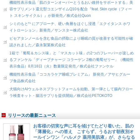
機能性表示食品「肌のターンオーバーとうるおい維持をサポートする」美
容サプリメント還元型コエンザイムQ10を配合『feat. Skin cycle（フィー
ト スキンサイクル）』が新発売／株式会社Quon
シミのもと*¹ にアプローチ、硬い角層をほぐし浸透「エクイタンス ホワ
イトローション」新発売／サンスター株式会社
ピセアタンノールを含む食品の摂取により睡眠の質が改善する可能性が確
認されました／森永製菓株式会社
1箱で「葡萄＆カシス味」と「マスカット味」の2つのフレーバーが楽しめ
るファンケル「ディープチャージ コラーゲン 2種の葡萄ゼリー」（機能性
表示食品）8月18日（火）数量限定発売／株式会社ファンケル
機能性表示食品『ココカラケア睡眠プレミアム』 新発売／アサヒグルー
プ食品株式会社
犬猫向けAIウェルネスプラットフォームを始動。第一弾として腸内フロー
ラ検査キット・腸活サプリを提供開始／株式会社PETOKOTO
リリースの最新ニュース
お客様の切実な声に耳を傾けてたどり着いた、肌の
「薄層化」への答え こすらず、うるおす朝夜別オ
ールインワン「ハルメク 薬用美肌液」が、さらなる