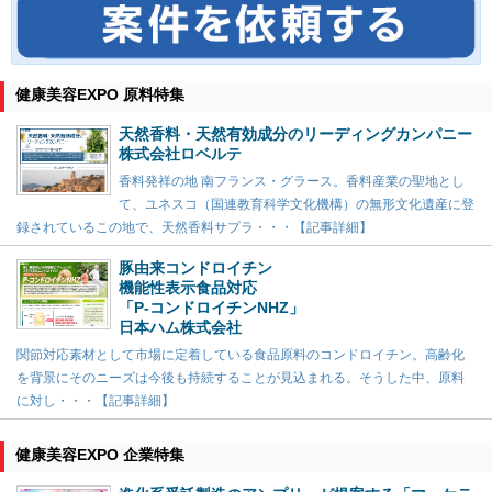
健康美容EXPO 原料特集
天然香料・天然有効成分のリーディングカンパニー
株式会社ロベルテ
香料発祥の地 南フランス・グラース。香料産業の聖地とし
て、ユネスコ（国連教育科学文化機構）の無形文化遺産に登
録されているこの地で、天然香料サプラ・・・【記事詳細】
豚由来コンドロイチン
機能性表示食品対応
「P-コンドロイチンNHZ」
日本ハム株式会社
関節対応素材として市場に定着している食品原料のコンドロイチン。高齢化
を背景にそのニーズは今後も持続することが見込まれる。そうした中、原料
に対し・・・【記事詳細】
健康美容EXPO 企業特集