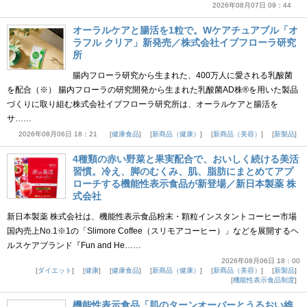
2026年08月07日 09：44
オーラルケアと腸活を1粒で。Wケアチュアブル「オ
ラフル クリア」新発売／株式会社イブフローラ研究
所
腸内フローラ研究から生まれた、400万人に愛される乳酸菌
を配合（※） 腸内フローラの研究開発から生まれた乳酸菌AD株®を用いた製品
づくりに取り組む株式会社イブフローラ研究所は、オーラルケアと腸活を
サ……
2026年08月06日 18：21
健康食品
新商品（健康）
新商品（美容）
新製品
4種類の赤い野菜と果実配合で、おいしく続ける美活
習慣。冷え、脚のむくみ、肌、脂肪にまとめてアプ
ローチする機能性表示食品が新登場／新日本製薬 株
式会社
新日本製薬 株式会社は、機能性表示食品粉末・顆粒インスタントコーヒー市場
国内売上No.1※1の「Slimore Coffee（スリモアコーヒー）」などを展開するヘ
ルスケアブランド『Fun and He……
2026年08月06日 18：00
ダイエット
健康
健康食品
新商品（健康）
新商品（美容）
新製品
機能性表示食品制度
機能性表示食品「肌のターンオーバーとうるおい維