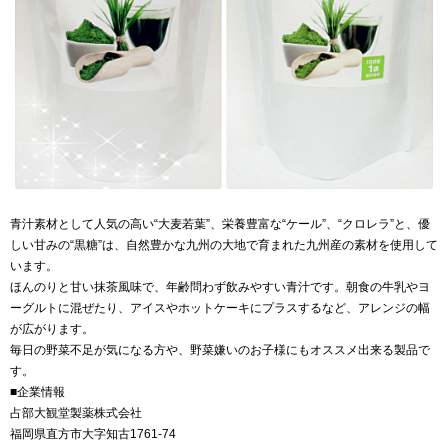
青汁素材として人気の高い“大麦若葉”、栄養豊富な“ケール”、“クロレラ”と、優
しい甘みの“黒糖”は、自然豊かな九州の大地で育まれた九州産の素材を使用して
います。
ほんのりと甘い抹茶風味で、年齢問わず飲みやすい青汁です。朝食の牛乳やヨ
ーグルトに混ぜたり、アイスやホットケーキにプラスするなど、アレンジの幅
が広がります。
毎日の野菜不足が気になる方や、野菜嫌いのお子様にもオススメ出来る製品で
す。
■企業情報
占部大観堂製薬株式会社
福岡県直方市大字知古1761-74