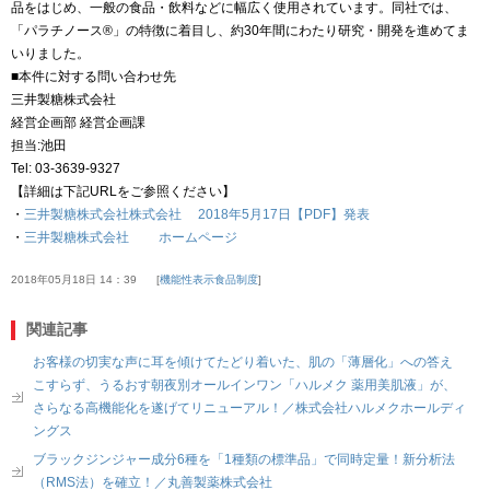
品をはじめ、一般の食品・飲料などに幅広く使用されています。同社では、
「パラチノース®」の特徴に着目し、約30年間にわたり研究・開発を進めてま
いりました。
■本件に対する問い合わせ先
三井製糖株式会社
経営企画部 経営企画課
担当:池田
Tel: 03-3639-9327
【詳細は下記URLをご参照ください】
・
三井製糖株式会社株式会社 2018年5月17日【PDF】発表
・
三井製糖株式会社 ホームページ
2018年05月18日 14：39
機能性表示食品制度
関連記事
お客様の切実な声に耳を傾けてたどり着いた、肌の「薄層化」への答え
こすらず、うるおす朝夜別オールインワン「ハルメク 薬用美肌液」が、
さらなる高機能化を遂げてリニューアル！／株式会社ハルメクホールディ
ングス
ブラックジンジャー成分6種を「1種類の標準品」で同時定量！新分析法
（RMS法）を確立！／丸善製薬株式会社