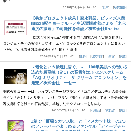
眠中……
2026年08月04日 20：09
原料
研究報告
【共創プロジェクト成果】森永乳業、ビフィズス菌
BB536配合ヨーグルトと生活習慣改善による「老化
速度の減速」の可能性を確認／株式会社Rhelixa
株式会社Rhelixaが展開する老化研究の社会実装を推進し、
ロンジェビティの実現を目指す「エピクロック®共創プロジェクト」に参画い
ただいている森永乳業株式会社が、同社と連携……
2026年07月31日 17：47
原料
研究報告
美容
調査
～老化という摂理に告ぐ。～ 100年美肌への想いを
込めた最高峰（※1）の高機能エッセンスクリーム
「AQ ミリオリティ ザ クリーム デコラシオン」を
発売／株式会社コーセー
株式会社コーセーは、ハイプレステージブランド『コスメデコルテ』の最高峰
ライン「AQ ミリオリティ」より、ブランド誕生から磨き続けてきた最先端の美
容皮膚科学と独自の官能品質、卓越したテクノロジーを結集し……
2026年07月31日 10：26
化粧品
新製品
美容
1箱で「葡萄＆カシス味」と「マスカット味」の2つ
のフレーバーが楽しめるファンケル「ディープチャ