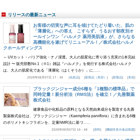
リリースの最新ニュース
お客様の切実な声に耳を傾けてたどり着いた、肌の
「薄層化」への答え こすらず、うるおす朝夜別オ
ールインワン「ハルメク 薬用美肌液」が、さらなる
高機能化を遂げてリニューアル！／株式会社ハルメ
クホールディングス
～ UVカット・バリア強化・ナノ浸透。大人の肌変化に寄り添う充実の1本完結
設計 〜 販売部数No.1（※1）雑誌『ハルメク』を発行する株式会社ハルメク
は、大人の肌変化である「薄層化（はくそうか）」に……
2026年08月07日 17：36
化粧品
新商品（美容）
新製品
美容
ブラックジンジャー成分6種を「1種類の標準品」で
同時定量！新分析法（RMS法）を確立！／丸善製薬
株式会社
健康食品や化粧品の原料となる天然由来成分を製造する丸善
製薬株式会社は、ブラックジンジャー（Kaempferia parviflora）に含まれる6種
のポリメトキシフラボンを、定量NMR法に基づ……
2026年08月07日 16：49
原料
機能性表示食品制度