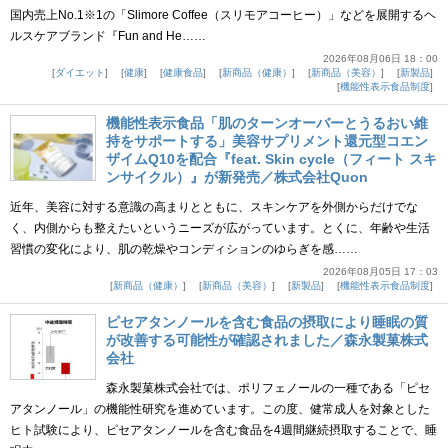
国内売上No.1※1の「Slimore Coffee（スリモアコーヒー）」などを展開するヘ
ルスケアブランド『Fun and He……
2026年08月06日 18：00
ダイエット
健康
健康食品
新商品（健康）
新商品（美容）
新製品
機能性表示食品制度
機能性表示食品「肌のターンオーバーとうるおい維
持をサポートする」美容サプリメント還元型コエン
ザイムQ10を配合『feat. Skin cycle（フィート スキ
ンサイクル）』が新発売／株式会社Quon
近年、美容に対する意識の高まりとともに、スキンケアを外側からだけでな
く、内側からも整えたいというニーズが広がっています。とくに、年齢や生活
習慣の変化により、肌の乾燥やコンディションのゆらぎを感……
2026年08月05日 17：03
新商品（健康）
新商品（美容）
新製品
機能性表示食品制度
ピセアタンノールを含む食品の摂取により睡眠の質
が改善する可能性が確認されました／森永製菓株式
会社
森永製菓株式会社では、ポリフェノールの一種である「ピセ
アタンノール」の機能性研究を進めています。この度、健常成人を対象とした
ヒト試験により、ピセアタンノールを含む食品を4週間継続摂取することで、睡