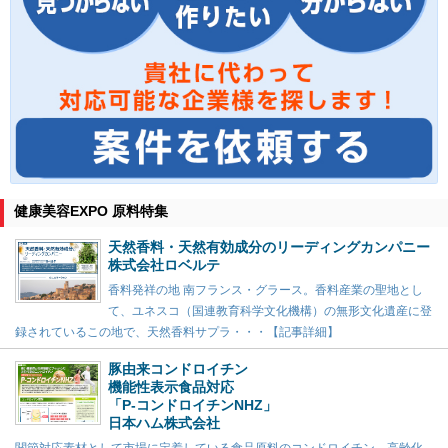
健康美容EXPO 原料特集
天然香料・天然有効成分のリーディングカンパニー
株式会社ロベルテ
香料発祥の地 南フランス・グラース。香料産業の聖地とし
て、ユネスコ（国連教育科学文化機構）の無形文化遺産に登
録されているこの地で、天然香料サプラ・・・【記事詳細】
豚由来コンドロイチン
機能性表示食品対応
「P-コンドロイチンNHZ」
日本ハム株式会社