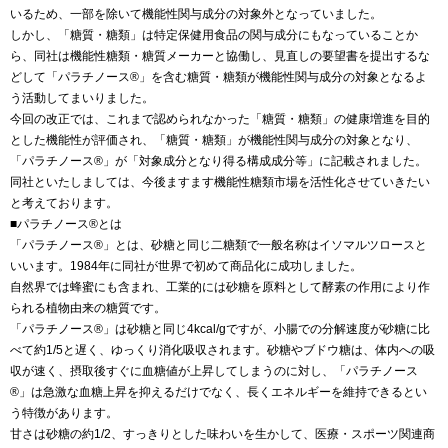
いるため、一部を除いて機能性関与成分の対象外となっていました。
しかし、「糖質・糖類」は特定保健用食品の関与成分にもなっていることか
ら、同社は機能性糖類・糖質メーカーと協働し、見直しの要望書を提出するな
どして「パラチノース®」を含む糖質・糖類が機能性関与成分の対象となるよ
う活動してまいりました。
今回の改正では、これまで認められなかった「糖質・糖類」の健康増進を目的
とした機能性が評価され、「糖質・糖類」が機能性関与成分の対象となり、
「パラチノース®」が「対象成分となり得る構成成分等」に記載されました。
同社といたしましては、今後ますます機能性糖類市場を活性化させていきたい
と考えております。
■パラチノース®とは
「パラチノース®」とは、砂糖と同じ二糖類で一般名称はイソマルツロースと
いいます。1984年に同社が世界で初めて商品化に成功しました。
自然界では蜂蜜にも含まれ、工業的には砂糖を原料として酵素の作用により作
られる植物由来の糖質です。
「パラチノース®」は砂糖と同じ4kcal/gですが、小腸での分解速度が砂糖に比
べて約1/5と遅く、ゆっくり消化吸収されます。砂糖やブドウ糖は、体内への吸
収が速く、摂取後すぐに血糖値が上昇してしまうのに対し、「パラチノース
®」は急激な血糖上昇を抑えるだけでなく、長くエネルギーを維持できるとい
う特徴があります。
甘さは砂糖の約1/2、すっきりとした味わいを生かして、医療・スポーツ関連商