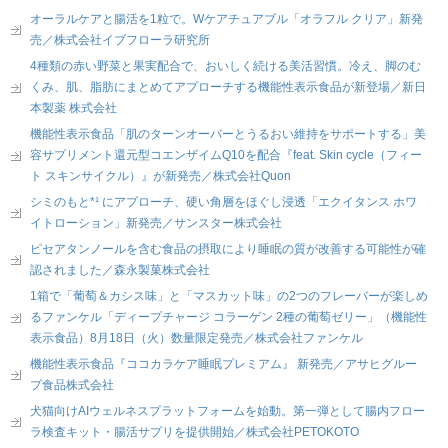
オーラルケアと腸活を1粒で。Wケアチュアブル「オラフル クリア」新発
売／株式会社イブフローラ研究所
4種類の赤い野菜と果実配合で、おいしく続ける美活習慣。冷え、脚のむ
くみ、肌、脂肪にまとめてアプローチする機能性表示食品が新登場／新日
本製薬 株式会社
機能性表示食品「肌のターンオーバーとうるおい維持をサポートする」美
容サプリメント還元型コエンザイムQ10を配合『feat. Skin cycle（フィー
ト スキンサイクル）』が新発売／株式会社Quon
シミのもと*¹ にアプローチ、硬い角層をほぐし浸透「エクイタンス ホワ
イトローション」新発売／サンスター株式会社
ピセアタンノールを含む食品の摂取により睡眠の質が改善する可能性が確
認されました／森永製菓株式会社
1箱で「葡萄＆カシス味」と「マスカット味」の2つのフレーバーが楽しめ
るファンケル「ディープチャージ コラーゲン 2種の葡萄ゼリー」（機能性
表示食品）8月18日（火）数量限定発売／株式会社ファンケル
機能性表示食品『ココカラケア睡眠プレミアム』 新発売／アサヒグルー
プ食品株式会社
犬猫向けAIウェルネスプラットフォームを始動。第一弾として腸内フロー
ラ検査キット・腸活サプリを提供開始／株式会社PETOKOTO