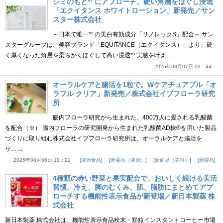
シミのもと*¹ にアプローチ、硬い角層をほぐし浸透
「エクイタンス ホワイトローション」新発売／サン
スター株式会社
～日本で唯一*² の美白有効成分「リノレックS」配合～ サン
スターグループは、美容ブランド「EQUITANCE（エクイタンス）」より、硬
く厚くなった角層を柔らかくほぐして高い浸透*³ 実感を叶え……
2026年08月07日 09：44
オーラルケアと腸活を1粒で。Wケアチュアブル「オ
ラフル クリア」新発売／株式会社イブフローラ研究
所
腸内フローラ研究から生まれた、400万人に愛される乳酸菌
を配合（※） 腸内フローラの研究開発から生まれた乳酸菌AD株®を用いた製品
づくりに取り組む株式会社イブフローラ研究所は、オーラルケアと腸活を
サ……
2026年08月06日 18：21
健康食品
新商品（健康）
新商品（美容）
新製品
4種類の赤い野菜と果実配合で、おいしく続ける美活
習慣。冷え、脚のむくみ、肌、脂肪にまとめてアプ
ローチする機能性表示食品が新登場／新日本製薬 株
式会社
新日本製薬 株式会社は、機能性表示食品粉末・顆粒インスタントコーヒー市場