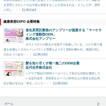
関節対応素材として市場に定着している食品原料のコンドロイチン。高齢化
を背景にそのニーズは今後も持続することが見込まれる。そうした中、原料
に対し・・・【記事詳細】
健康美容EXPO 企業特集
進化系受託製造のアンプリーが提案する「マーケテ
ィング連動型OEM」
株式会社アンプリー
ポストコロナの動きが水面下で加速している。コロナ禍で減
速を余儀なくされたインバウンド需要もようやく規制が解かれ、復調の兆し
がみえつつある・・・【記事詳細】
髪を知り尽くす唯一無二のOEM企業
近代化学株式会社
ヘアケア製品のOEMメーカーとして絶大な信頼を獲得して
いる近代化学。美容室をルーツに90年以上の歴史を刻む同
社が掲げるのは「幸せ」という・・・【記事詳細】
ホーム