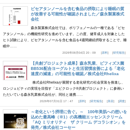
ピセアタンノールを含む食品の摂取により睡眠の質
が改善する可能性が確認されました／森永製菓株式
会社
森永製菓株式会社では、ポリフェノールの一種である「ピセ
アタンノール」の機能性研究を進めています。この度、健常成人を対象とした
ヒト試験により、ピセアタンノールを含む食品を4週間継続摂取することで、睡
眠中……
2026年08月04日 20：09
原料
研究報告
【共創プロジェクト成果】森永乳業、ビフィズス菌
BB536配合ヨーグルトと生活習慣改善による「老化
速度の減速」の可能性を確認／株式会社Rhelixa
株式会社Rhelixaが展開する老化研究の社会実装を推進し、
ロンジェビティの実現を目指す「エピクロック®共創プロジェクト」に参画い
ただいている森永乳業株式会社が、同社と連携……
2026年07月31日 17：47
原料
研究報告
美容
調査
～老化という摂理に告ぐ。～ 100年美肌への想いを
込めた最高峰（※1）の高機能エッセンスクリーム
「AQ ミリオリティ ザ クリーム デコラシオン」を
発売／株式会社コーセー