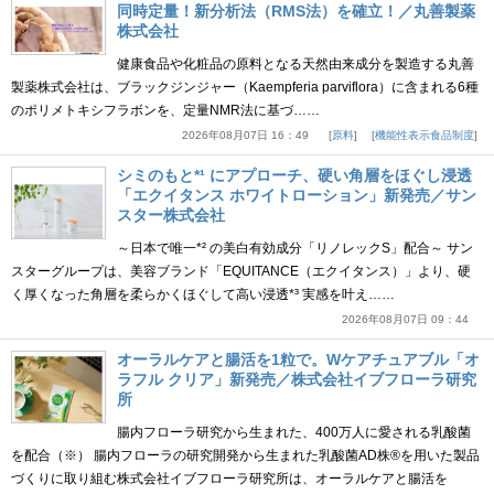
同時定量！新分析法（RMS法）を確立！／丸善製薬
株式会社
健康食品や化粧品の原料となる天然由来成分を製造する丸善
製薬株式会社は、ブラックジンジャー（Kaempferia parviflora）に含まれる6種
のポリメトキシフラボンを、定量NMR法に基づ……
2026年08月07日 16：49
原料
機能性表示食品制度
シミのもと*¹ にアプローチ、硬い角層をほぐし浸透
「エクイタンス ホワイトローション」新発売／サン
スター株式会社
～日本で唯一*² の美白有効成分「リノレックS」配合～ サン
スターグループは、美容ブランド「EQUITANCE（エクイタンス）」より、硬
く厚くなった角層を柔らかくほぐして高い浸透*³ 実感を叶え……
2026年08月07日 09：44
オーラルケアと腸活を1粒で。Wケアチュアブル「オ
ラフル クリア」新発売／株式会社イブフローラ研究
所
腸内フローラ研究から生まれた、400万人に愛される乳酸菌
を配合（※） 腸内フローラの研究開発から生まれた乳酸菌AD株®を用いた製品
づくりに取り組む株式会社イブフローラ研究所は、オーラルケアと腸活を