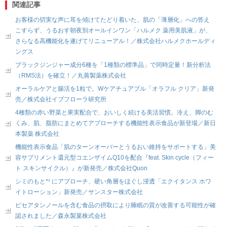
関連記事
お客様の切実な声に耳を傾けてたどり着いた、肌の「薄層化」への答え
こすらず、うるおす朝夜別オールインワン「ハルメク 薬用美肌液」が、
さらなる高機能化を遂げてリニューアル！／株式会社ハルメクホールディ
ングス
ブラックジンジャー成分6種を「1種類の標準品」で同時定量！新分析法
（RMS法）を確立！／丸善製薬株式会社
オーラルケアと腸活を1粒で。Wケアチュアブル「オラフル クリア」新発
売／株式会社イブフローラ研究所
4種類の赤い野菜と果実配合で、おいしく続ける美活習慣。冷え、脚のむ
くみ、肌、脂肪にまとめてアプローチする機能性表示食品が新登場／新日
本製薬 株式会社
機能性表示食品「肌のターンオーバーとうるおい維持をサポートする」美
容サプリメント還元型コエンザイムQ10を配合『feat. Skin cycle（フィー
ト スキンサイクル）』が新発売／株式会社Quon
シミのもと*¹ にアプローチ、硬い角層をほぐし浸透「エクイタンス ホワ
イトローション」新発売／サンスター株式会社
ピセアタンノールを含む食品の摂取により睡眠の質が改善する可能性が確
認されました／森永製菓株式会社