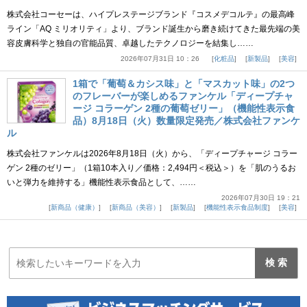
株式会社コーセーは、ハイプレステージブランド『コスメデコルテ』の最高峰
ライン「AQ ミリオリティ」より、ブランド誕生から磨き続けてきた最先端の美
容皮膚科学と独自の官能品質、卓越したテクノロジーを結集し……
2026年07月31日 10：26
化粧品
新製品
美容
1箱で「葡萄＆カシス味」と「マスカット味」の2つ
のフレーバーが楽しめるファンケル「ディープチャ
ージ コラーゲン 2種の葡萄ゼリー」（機能性表示食
品）8月18日（火）数量限定発売／株式会社ファンケ
ル
株式会社ファンケルは2026年8月18日（火）から、「ディープチャージ コラー
ゲン 2種のゼリー」（1箱10本入り／価格：2,494円＜税込＞）を「肌のうるお
いと弾力を維持する」機能性表示食品として、……
2026年07月30日 19：21
新商品（健康）
新商品（美容）
新製品
機能性表示食品制度
美容