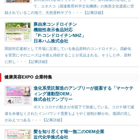
て、ユネスコ（国連教育科学文化機構）の無形文化遺産に登
録されているこの地で、天然香料サプラ・・・【記事詳細】
豚由来コンドロイチン
機能性表示食品対応
「P-コンドロイチンNHZ」
日本ハム株式会社
関節対応素材として市場に定着している食品原料のコンドロイチン。高齢化
を背景にそのニーズは今後も持続することが見込まれる。そうした中、原料
に対し・・・【記事詳細】
健康美容EXPO 企業特集
進化系受託製造のアンプリーが提案する「マーケテ
ィング連動型OEM」
株式会社アンプリー
ポストコロナの動きが水面下で加速している。コロナ禍で減
速を余儀なくされたインバウンド需要もようやく規制が解かれ、復調の兆し
がみえつつある・・・【記事詳細】
髪を知り尽くす唯一無二のOEM企業
近代化学株式会社