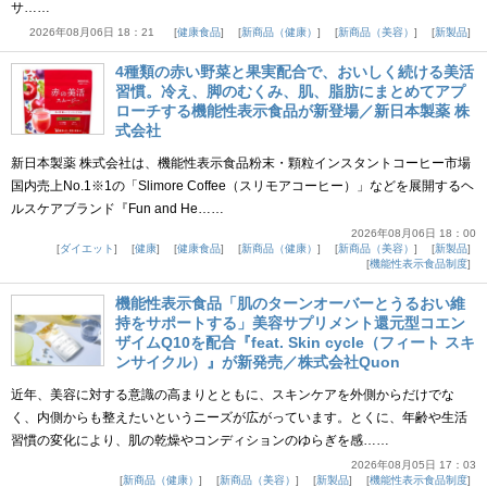
サ……
2026年08月06日 18：21
健康食品
新商品（健康）
新商品（美容）
新製品
4種類の赤い野菜と果実配合で、おいしく続ける美活
習慣。冷え、脚のむくみ、肌、脂肪にまとめてアプ
ローチする機能性表示食品が新登場／新日本製薬 株
式会社
新日本製薬 株式会社は、機能性表示食品粉末・顆粒インスタントコーヒー市場
国内売上No.1※1の「Slimore Coffee（スリモアコーヒー）」などを展開するヘ
ルスケアブランド『Fun and He……
2026年08月06日 18：00
ダイエット
健康
健康食品
新商品（健康）
新商品（美容）
新製品
機能性表示食品制度
機能性表示食品「肌のターンオーバーとうるおい維
持をサポートする」美容サプリメント還元型コエン
ザイムQ10を配合『feat. Skin cycle（フィート スキ
ンサイクル）』が新発売／株式会社Quon
近年、美容に対する意識の高まりとともに、スキンケアを外側からだけでな
く、内側からも整えたいというニーズが広がっています。とくに、年齢や生活
習慣の変化により、肌の乾燥やコンディションのゆらぎを感……
2026年08月05日 17：03
新商品（健康）
新商品（美容）
新製品
機能性表示食品制度