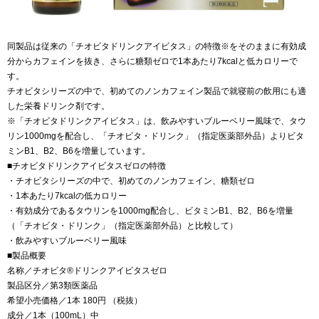
同製品は従来の「チオビタドリンクアイビタス」の特徴※をそのままに有効成
分からカフェインを抜き、さらに糖類ゼロで1本あたり7kcalと低カロリーで
す。
チオビタシリーズの中で、初めてのノンカフェイン製品で就寝前の飲用にも適
した栄養ドリンク剤です。
※「チオビタドリンクアイビタス」は、飲みやすいブルーベリー風味で、タウ
リン1000mgを配合し、「チオビタ・ドリンク」（指定医薬部外品）よりビタ
ミンB1、B2、B6を増量しています。
■チオビタドリンクアイビタスゼロの特徴
・チオビタシリーズの中で、初めてのノンカフェイン、糖類ゼロ
・1本あたり7kcalの低カロリー
・有効成分であるタウリンを1000mg配合し、ビタミンB1、B2、B6を増量
（「チオビタ・ドリンク」（指定医薬部外品）と比較して）
・飲みやすいブルーベリー風味
■製品概要
名称／チオビタ®ドリンクアイビタスゼロ
製品区分／第3類医薬品
希望小売価格／1本 180円 （税抜）
成分／1本（100mL）中