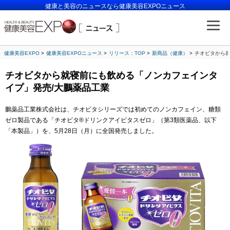
健康と美容のニュースなら健康美容EXPOニュース
健康美容EXPO
健康美容EXPOニュース
リリース：TOP
新商品（健康）
チオビタから就
チオビタから就寝前にも飲める「ノンカフェインタ
イプ」発売/大鵬薬品工業
鵬薬品工業株式会社は、チオビタシリーズでは初めてのノンカフェイン、糖類
ゼロ製品である「チオビタ®ドリンクアイビタスゼロ」（第3類医薬品、以下
「本製品」）を、5月28日（月）に全国発売しました。