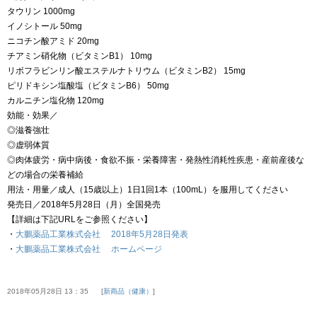
タウリン 1000mg
イノシトール 50mg
ニコチン酸アミド 20mg
チアミン硝化物（ビタミンB1） 10mg
リボフラビンリン酸エステルナトリウム（ビタミンB2） 15mg
ピリドキシン塩酸塩（ビタミンB6） 50mg
カルニチン塩化物 120mg
効能・効果／
◎滋養強壮
◎虚弱体質
◎肉体疲労・病中病後・食欲不振・栄養障害・発熱性消耗性疾患・産前産後な
どの場合の栄養補給
用法・用量／成人（15歳以上）1日1回1本（100mL）を服用してください
発売日／2018年5月28日（月）全国発売
【詳細は下記URLをご参照ください】
・
大鵬薬品工業株式会社 2018年5月28日発表
・
大鵬薬品工業株式会社 ホームページ
2018年05月28日 13：35
新商品（健康）