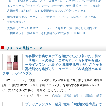
1箱で「葡萄＆カシス味」と「マスカット味」の2つのフレーバーが楽しめ
るファンケル「ディープチャージ コラーゲン 2種の葡萄ゼリー」（機能性
表示食品）8月18日（火）数量限定発売／株式会社ファンケル
機能性表示食品『ココカラケア睡眠プレミアム』 新発売／アサヒグルー
プ食品株式会社
犬猫向けAIウェルネスプラットフォームを始動。第一弾として腸内フロー
ラ検査キット・腸活サプリを提供開始／株式会社PETOKOTO
リリースの最新ニュース
お客様の切実な声に耳を傾けてたどり着いた、肌の
「薄層化」への答え こすらず、うるおす朝夜別オ
ールインワン「ハルメク 薬用美肌液」が、さらなる
高機能化を遂げてリニューアル！／株式会社ハルメ
クホールディングス
～ UVカット・バリア強化・ナノ浸透。大人の肌変化に寄り添う充実の1本完結
設計 〜 販売部数No.1（※1）雑誌『ハルメク』を発行する株式会社ハルメク
は、大人の肌変化である「薄層化（はくそうか）」に……
2026年08月07日 17：36
化粧品
新商品（美容）
新製品
美容
ブラックジンジャー成分6種を「1種類の標準品」で