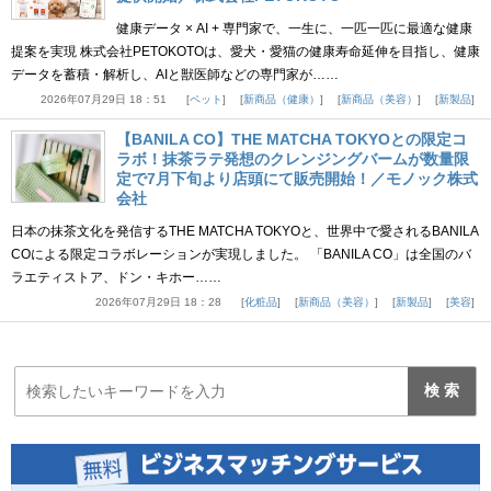
健康データ × AI + 専門家で、一生に、一匹一匹に最適な健康
提案を実現 株式会社PETOKOTOは、愛犬・愛猫の健康寿命延伸を目指し、健康
データを蓄積・解析し、AIと獣医師などの専門家が……
2026年07月29日 18：51
ペット
新商品（健康）
新商品（美容）
新製品
【BANILA CO】THE MATCHA TOKYOとの限定コ
ラボ！抹茶ラテ発想のクレンジングバームが数量限
定で7月下旬より店頭にて販売開始！／モノック株式
会社
日本の抹茶文化を発信するTHE MATCHA TOKYOと、世界中で愛されるBANILA
COによる限定コラボレーションが実現しました。 「BANILA CO」は全国のバ
ラエティストア、ドン・キホー……
2026年07月29日 18：28
化粧品
新商品（美容）
新製品
美容