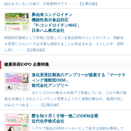
録されているこの地で、天然香料サプラ・・・【記事詳細】
豚由来コンドロイチン
機能性表示食品対応
「P-コンドロイチンNHZ」
日本ハム株式会社
関節対応素材として市場に定着している食品原料のコンドロイチン。高齢化
を背景にそのニーズは今後も持続することが見込まれる。そうした中、原料
に対し・・・【記事詳細】
健康美容EXPO 企業特集
進化系受託製造のアンプリーが提案する「マーケテ
ィング連動型OEM」
株式会社アンプリー
ポストコロナの動きが水面下で加速している。コロナ禍で減
速を余儀なくされたインバウンド需要もようやく規制が解かれ、復調の兆し
がみえつつある・・・【記事詳細】
髪を知り尽くす唯一無二のOEM企業
近代化学株式会社
ヘアケア製品のOEMメーカーとして絶大な信頼を獲得して