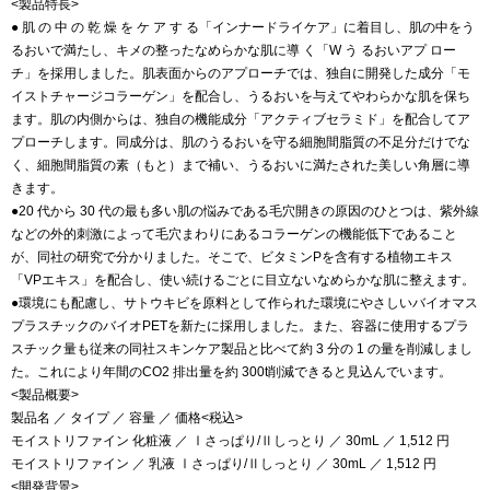
<製品特長>
● 肌 の 中 の 乾 燥 を ケ ア す る「インナードライケア」に着目し、肌の中をう
るおいで満たし、キメの整ったなめらかな肌に導 く「W う るおいアプ ロー
チ」を採用しました。肌表面からのアプローチでは、独自に開発した成分「モ
イストチャージコラーゲン」を配合し、うるおいを与えてやわらかな肌を保ち
ます。肌の内側からは、独自の機能成分「アクティブセラミド」を配合してア
プローチします。同成分は、肌のうるおいを守る細胞間脂質の不足分だけでな
く、細胞間脂質の素（もと）まで補い、うるおいに満たされた美しい角層に導
きます。
●20 代から 30 代の最も多い肌の悩みである毛穴開きの原因のひとつは、紫外線
などの外的刺激によって毛穴まわりにあるコラーゲンの機能低下であること
が、同社の研究で分かりました。そこで、ビタミンPを含有する植物エキス
「VPエキス」を配合し、使い続けるごとに目立ないなめらかな肌に整えます。
●環境にも配慮し、サトウキビを原料として作られた環境にやさしいバイオマス
プラスチックのバイオPETを新たに採用しました。また、容器に使用するプラ
スチック量も従来の同社スキンケア製品と比べて約 3 分の 1 の量を削減しまし
た。これにより年間のCO2 排出量を約 300t削減できると見込んでいます。
<製品概要>
製品名 ／ タイプ ／ 容量 ／ 価格<税込>
モイストリファイン 化粧液 ／ Ⅰさっぱり/Ⅱしっとり ／ 30mL ／ 1,512 円
モイストリファイン ／ 乳液 Ⅰさっぱり/Ⅱしっとり ／ 30mL ／ 1,512 円
<開発背景>