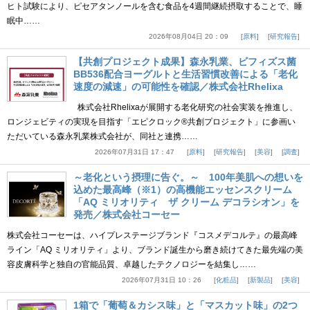
ヒト試験により、ピセアタンノールを含む食品を4週間継続摂取することで、睡
眠中……
2026年08月04日 20：09
原料
研究報告
【共創プロジェクト成果】森永乳業、ビフィズス菌
BB536配合ヨーグルトと生活習慣改善による「老化
速度の減速」の可能性を確認／株式会社Rhelixa
株式会社Rhelixaが展開する老化研究の社会実装を推進し、
ロンジェビティの実現を目指す「エピクロック®共創プロジェクト」に参画い
ただいている森永乳業株式会社が、同社と連携……
2026年07月31日 17：47
原料
研究報告
美容
調査
～老化という摂理に告ぐ。～ 100年美肌への想いを
込めた最高峰（※1）の高機能エッセンスクリーム
「AQ ミリオリティ ザ クリーム デコラシオン」を
発売／株式会社コーセー
株式会社コーセーは、ハイプレステージブランド『コスメデコルテ』の最高峰
ライン「AQ ミリオリティ」より、ブランド誕生から磨き続けてきた最先端の美
容皮膚科学と独自の官能品質、卓越したテクノロジーを結集し……
2026年07月31日 10：26
化粧品
新製品
美容
1箱で「葡萄＆カシス味」と「マスカット味」の2つ