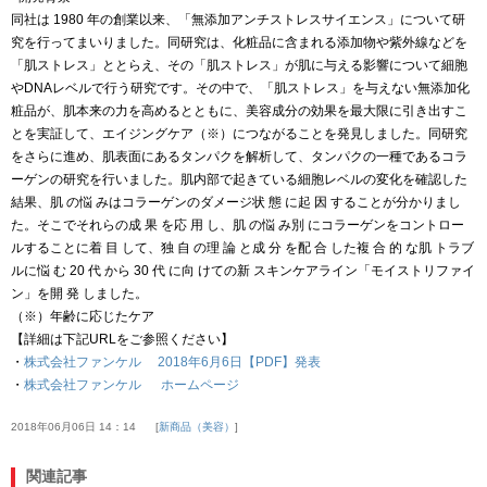
同社は 1980 年の創業以来、「無添加アンチストレスサイエンス」について研
究を行ってまいりました。同研究は、化粧品に含まれる添加物や紫外線などを
「肌ストレス」ととらえ、その「肌ストレス」が肌に与える影響について細胞
やDNAレベルで行う研究です。その中で、「肌ストレス」を与えない無添加化
粧品が、肌本来の力を高めるとともに、美容成分の効果を最大限に引き出すこ
とを実証して、エイジングケア（※）につながることを発見しました。同研究
をさらに進め、肌表面にあるタンパクを解析して、タンパクの一種であるコラ
ーゲンの研究を行いました。肌内部で起きている細胞レベルの変化を確認した
結果、肌 の悩 みはコラーゲンのダメージ状 態 に起 因 することが分かりまし
た。そこでそれらの成 果 を応 用 し、肌 の悩 み別 にコラーゲンをコントロー
ルすることに着 目 して、独 自 の理 論 と成 分 を配 合 した複 合 的 な肌 トラブ
ルに悩 む 20 代 から 30 代 に向 けての新 スキンケアライン「モイストリファイ
ン」を開 発 しました。
（※）年齢に応じたケア
【詳細は下記URLをご参照ください】
・
株式会社ファンケル 2018年6月6日【PDF】発表
・
株式会社ファンケル ホームページ
2018年06月06日 14：14
新商品（美容）
関連記事