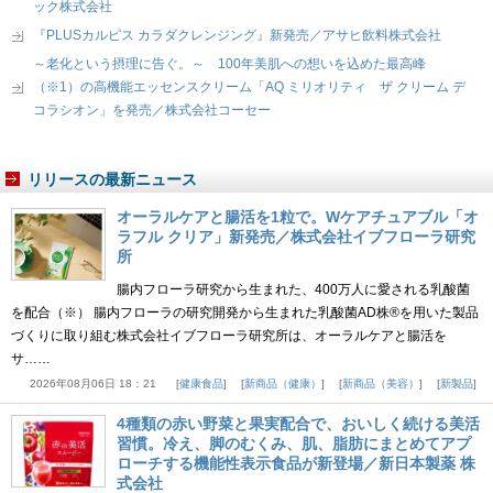
ック株式会社
『PLUSカルピス カラダクレンジング』新発売／アサヒ飲料株式会社
～老化という摂理に告ぐ。～ 100年美肌への想いを込めた最高峰
（※1）の高機能エッセンスクリーム「AQ ミリオリティ ザ クリーム デ
コラシオン」を発売／株式会社コーセー
リリースの最新ニュース
オーラルケアと腸活を1粒で。Wケアチュアブル「オ
ラフル クリア」新発売／株式会社イブフローラ研究
所
腸内フローラ研究から生まれた、400万人に愛される乳酸菌
を配合（※） 腸内フローラの研究開発から生まれた乳酸菌AD株®を用いた製品
づくりに取り組む株式会社イブフローラ研究所は、オーラルケアと腸活を
サ……
2026年08月06日 18：21
健康食品
新商品（健康）
新商品（美容）
新製品
4種類の赤い野菜と果実配合で、おいしく続ける美活
習慣。冷え、脚のむくみ、肌、脂肪にまとめてアプ
ローチする機能性表示食品が新登場／新日本製薬 株
式会社