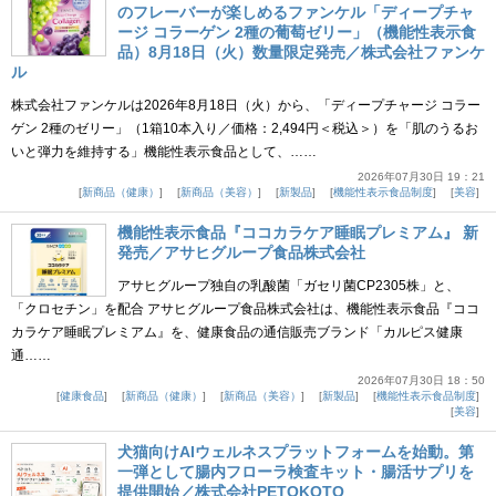
のフレーバーが楽しめるファンケル「ディープチャ
ージ コラーゲン 2種の葡萄ゼリー」（機能性表示食
品）8月18日（火）数量限定発売／株式会社ファンケ
ル
株式会社ファンケルは2026年8月18日（火）から、「ディープチャージ コラー
ゲン 2種のゼリー」（1箱10本入り／価格：2,494円＜税込＞）を「肌のうるお
いと弾力を維持する」機能性表示食品として、……
2026年07月30日 19：21
新商品（健康）
新商品（美容）
新製品
機能性表示食品制度
美容
機能性表示食品『ココカラケア睡眠プレミアム』 新
発売／アサヒグループ食品株式会社
アサヒグループ独自の乳酸菌「ガセリ菌CP2305株」と、
「クロセチン」を配合 アサヒグループ食品株式会社は、機能性表示食品『ココ
カラケア睡眠プレミアム』を、健康食品の通信販売ブランド「カルピス健康
通……
2026年07月30日 18：50
健康食品
新商品（健康）
新商品（美容）
新製品
機能性表示食品制度
美容
犬猫向けAIウェルネスプラットフォームを始動。第
一弾として腸内フローラ検査キット・腸活サプリを
提供開始／株式会社PETOKOTO