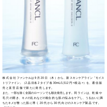
株 式 会 社 ファンケルは 9 月 20 日 （木 ）から、新 スキンケアライン「モイス
トリファイン」（2 品 目各 2 タイプ:各 30mL/1,512 円 <税 込 >）を、通 信 販
売 と直 営 店 舗 で新 たに発 売 します。
また、一部を除く全国のローソンでも順次発売します。同 ラインは、乾 燥 や
毛 穴 の開 き、キメの乱 れなどの複合 的 な肌 の悩 みをケアし、うるおいに満
ちたキメが整 った肌 に導 く 20 代 から 30 代 向 けのスキンケア製 品 です。