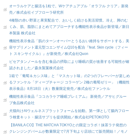
オーラルケアと腸活を1粒で。Wケアチュアブル「オラフル クリア」新発
売／株式会社イブフローラ研究所
4種類の赤い野菜と果実配合で、おいしく続ける美活習慣。冷え、脚のむ
くみ、肌、脂肪にまとめてアプローチする機能性表示食品が新登場／新日
本製薬 株式会社
機能性表示食品「肌のターンオーバーとうるおい維持をサポートする」美
容サプリメント還元型コエンザイムQ10を配合『feat. Skin cycle（フィー
ト スキンサイクル）』が新発売／株式会社Quon
ピセアタンノールを含む食品の摂取により睡眠の質が改善する可能性が確
認されました／森永製菓株式会社
1箱で「葡萄＆カシス味」と「マスカット味」の2つのフレーバーが楽しめ
るファンケル「ディープチャージ コラーゲン 2種の葡萄ゼリー」（機能性
表示食品）8月18日（火）数量限定発売／株式会社ファンケル
機能性表示食品『ココカラケア睡眠プレミアム』 新発売／アサヒグルー
プ食品株式会社
犬猫向けAIウェルネスプラットフォームを始動。第一弾として腸内フロー
ラ検査キット・腸活サプリを提供開始／株式会社PETOKOTO
【BANILA CO】THE MATCHA TOKYOとの限定コラボ！抹茶ラテ発想の
クレンジングバームが数量限定で7月下旬より店頭にて販売開始！／モノ