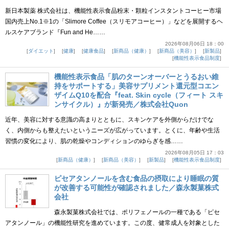
新日本製薬 株式会社は、機能性表示食品粉末・顆粒インスタントコーヒー市場
国内売上No.1※1の「Slimore Coffee（スリモアコーヒー）」などを展開するヘ
ルスケアブランド『Fun and He……
2026年08月06日 18：00
ダイエット
健康
健康食品
新商品（健康）
新商品（美容）
新製品
機能性表示食品制度
機能性表示食品「肌のターンオーバーとうるおい維
持をサポートする」美容サプリメント還元型コエン
ザイムQ10を配合『feat. Skin cycle（フィート スキ
ンサイクル）』が新発売／株式会社Quon
近年、美容に対する意識の高まりとともに、スキンケアを外側からだけでな
く、内側からも整えたいというニーズが広がっています。とくに、年齢や生活
習慣の変化により、肌の乾燥やコンディションのゆらぎを感……
2026年08月05日 17：03
新商品（健康）
新商品（美容）
新製品
機能性表示食品制度
ピセアタンノールを含む食品の摂取により睡眠の質
が改善する可能性が確認されました／森永製菓株式
会社
森永製菓株式会社では、ポリフェノールの一種である「ピセ
アタンノール」の機能性研究を進めています。この度、健常成人を対象とした