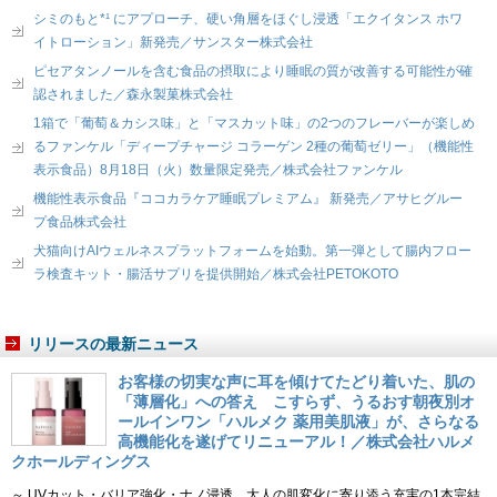
シミのもと*¹ にアプローチ、硬い角層をほぐし浸透「エクイタンス ホワ
イトローション」新発売／サンスター株式会社
ピセアタンノールを含む食品の摂取により睡眠の質が改善する可能性が確
認されました／森永製菓株式会社
1箱で「葡萄＆カシス味」と「マスカット味」の2つのフレーバーが楽しめ
るファンケル「ディープチャージ コラーゲン 2種の葡萄ゼリー」（機能性
表示食品）8月18日（火）数量限定発売／株式会社ファンケル
機能性表示食品『ココカラケア睡眠プレミアム』 新発売／アサヒグルー
プ食品株式会社
犬猫向けAIウェルネスプラットフォームを始動。第一弾として腸内フロー
ラ検査キット・腸活サプリを提供開始／株式会社PETOKOTO
リリースの最新ニュース
お客様の切実な声に耳を傾けてたどり着いた、肌の
「薄層化」への答え こすらず、うるおす朝夜別オ
ールインワン「ハルメク 薬用美肌液」が、さらなる
高機能化を遂げてリニューアル！／株式会社ハルメ
クホールディングス
～ UVカット・バリア強化・ナノ浸透。大人の肌変化に寄り添う充実の1本完結