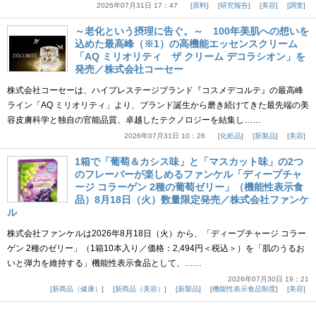
2026年07月31日 17：47
原料
研究報告
美容
調査
～老化という摂理に告ぐ。～ 100年美肌への想いを
込めた最高峰（※1）の高機能エッセンスクリーム
「AQ ミリオリティ ザ クリーム デコラシオン」を
発売／株式会社コーセー
株式会社コーセーは、ハイプレステージブランド『コスメデコルテ』の最高峰
ライン「AQ ミリオリティ」より、ブランド誕生から磨き続けてきた最先端の美
容皮膚科学と独自の官能品質、卓越したテクノロジーを結集し……
2026年07月31日 10：26
化粧品
新製品
美容
1箱で「葡萄＆カシス味」と「マスカット味」の2つ
のフレーバーが楽しめるファンケル「ディープチャ
ージ コラーゲン 2種の葡萄ゼリー」（機能性表示食
品）8月18日（火）数量限定発売／株式会社ファンケ
ル
株式会社ファンケルは2026年8月18日（火）から、「ディープチャージ コラー
ゲン 2種のゼリー」（1箱10本入り／価格：2,494円＜税込＞）を「肌のうるお
いと弾力を維持する」機能性表示食品として、……
2026年07月30日 19：21
新商品（健康）
新商品（美容）
新製品
機能性表示食品制度
美容