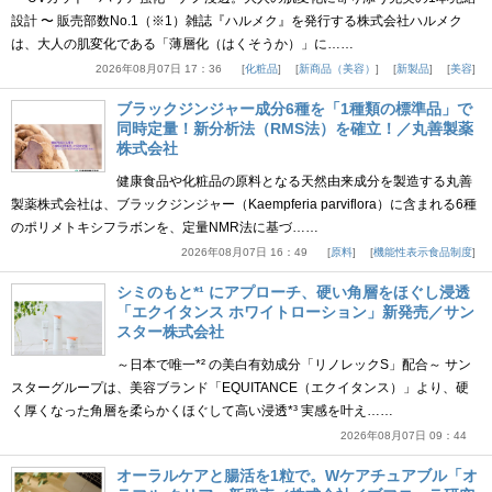
設計 〜 販売部数No.1（※1）雑誌『ハルメク』を発行する株式会社ハルメク
は、大人の肌変化である「薄層化（はくそうか）」に……
2026年08月07日 17：36
化粧品
新商品（美容）
新製品
美容
ブラックジンジャー成分6種を「1種類の標準品」で
同時定量！新分析法（RMS法）を確立！／丸善製薬
株式会社
健康食品や化粧品の原料となる天然由来成分を製造する丸善
製薬株式会社は、ブラックジンジャー（Kaempferia parviflora）に含まれる6種
のポリメトキシフラボンを、定量NMR法に基づ……
2026年08月07日 16：49
原料
機能性表示食品制度
シミのもと*¹ にアプローチ、硬い角層をほぐし浸透
「エクイタンス ホワイトローション」新発売／サン
スター株式会社
～日本で唯一*² の美白有効成分「リノレックS」配合～ サン
スターグループは、美容ブランド「EQUITANCE（エクイタンス）」より、硬
く厚くなった角層を柔らかくほぐして高い浸透*³ 実感を叶え……
2026年08月07日 09：44
オーラルケアと腸活を1粒で。Wケアチュアブル「オ