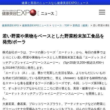
健康と美容のニュースなら健康美容EXPOニュース
健康美容EXPO
健康美容EXPOニュース
リリース：TOP
新商品（健康）
若い野菜や果物
若い野菜や果物をベースとした野菜粉末加工食品を
発売/ポーラ
株式会社ポーラは、フードの新シリーズ「エードット」から、毎日の食事では
とりにくい若い野菜や果物をベースとした野菜粉末加工食品『エードット スイ
ッチアップシャイニーグリーンスムージー』（5g×20袋 \3,200<税込\3,456>）
を2018年7月3日に発売します。
「エードット（A.）」は、豊かで充実した生活を望み、よりからだにいいもの
を求めて試行錯誤している現代女性に、答え（Answer）を提示する納得性のあ
るスマートな食を提案するフードの新シリーズです。今回、シリーズ第3弾とし
て、すっきりクリアなからだとこころに切り替える、美容・健康サポート食品
『エードット スイッチアップシャイニーグリーンスムージー』を開発しまし
た。
大麦若菜、桑若葉、ブロッコリースプラウト、アーティチョークなどの野菜に
グリーンバナナや早摘みスウィートオレンジをプラス。ほんのり甘みを感じる