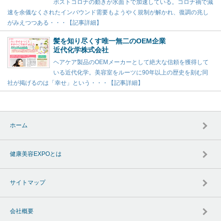
ポストコロナの動きが水面下で加速している。コロナ禍で減
速を余儀なくされたインバウンド需要もようやく規制が解かれ、復調の兆し
がみえつつある・・・【記事詳細】
髪を知り尽くす唯一無二のOEM企業
近代化学株式会社
ヘアケア製品のOEMメーカーとして絶大な信頼を獲得して
いる近代化学。美容室をルーツに90年以上の歴史を刻む同
社が掲げるのは「幸せ」という・・・【記事詳細】
ホーム
健康美容EXPOとは
サイトマップ
会社概要