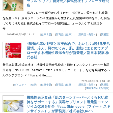
ラフル クリア」新発売／株式会社イブフローラ研究
所
腸内フローラ研究から生まれた、400万人に愛される乳酸菌
を配合（※） 腸内フローラの研究開発から生まれた乳酸菌AD株®を用いた製品
づくりに取り組む株式会社イブフローラ研究所は、オーラルケアと腸活を
サ……
2026年08月06日 18：21
健康食品
新商品（健康）
新商品（美容）
新製品
4種類の赤い野菜と果実配合で、おいしく続ける美活
習慣。冷え、脚のむくみ、肌、脂肪にまとめてアプ
ローチする機能性表示食品が新登場／新日本製薬 株
式会社
新日本製薬 株式会社は、機能性表示食品粉末・顆粒インスタントコーヒー市場
国内売上No.1※1の「Slimore Coffee（スリモアコーヒー）」などを展開するヘ
ルスケアブランド『Fun and He……
2026年08月06日 18：00
ダイエット
健康
健康食品
新商品（健康）
新商品（美容）
新製品
機能性表示食品制度
機能性表示食品「肌のターンオーバーとうるおい維
持をサポートする」美容サプリメント還元型コエン
ザイムQ10を配合『feat. Skin cycle（フィート スキ
ンサイクル）』が新発売／株式会社Quon