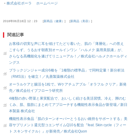
・
株式会社ポーラ ホームページ
2018年06月18日 12：23
新商品（健康）
新商品（美容）
関連記事
お客様の切実な声に耳を傾けてたどり着いた、肌の「薄層化」への答え
こすらず、うるおす朝夜別オールインワン「ハルメク 薬用美肌液」が、
さらなる高機能化を遂げてリニューアル！／株式会社ハルメクホールディ
ングス
ブラックジンジャー成分6種を「1種類の標準品」で同時定量！新分析法
（RMS法）を確立！／丸善製薬株式会社
オーラルケアと腸活を1粒で。Wケアチュアブル「オラフル クリア」新発
売／株式会社イブフローラ研究所
4種類の赤い野菜と果実配合で、おいしく続ける美活習慣。冷え、脚のむ
くみ、肌、脂肪にまとめてアプローチする機能性表示食品が新登場／新日
本製薬 株式会社
機能性表示食品「肌のターンオーバーとうるおい維持をサポートする」美
容サプリメント還元型コエンザイムQ10を配合『feat. Skin cycle（フィー
ト スキンサイクル）』が新発売／株式会社Quon