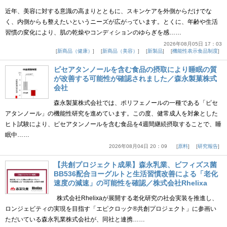
近年、美容に対する意識の高まりとともに、スキンケアを外側からだけでな
く、内側からも整えたいというニーズが広がっています。とくに、年齢や生活
習慣の変化により、肌の乾燥やコンディションのゆらぎを感……
2026年08月05日 17：03
新商品（健康）
新商品（美容）
新製品
機能性表示食品制度
ピセアタンノールを含む食品の摂取により睡眠の質
が改善する可能性が確認されました／森永製菓株式
会社
森永製菓株式会社では、ポリフェノールの一種である「ピセ
アタンノール」の機能性研究を進めています。この度、健常成人を対象とした
ヒト試験により、ピセアタンノールを含む食品を4週間継続摂取することで、睡
眠中……
2026年08月04日 20：09
原料
研究報告
【共創プロジェクト成果】森永乳業、ビフィズス菌
BB536配合ヨーグルトと生活習慣改善による「老化
速度の減速」の可能性を確認／株式会社Rhelixa
株式会社Rhelixaが展開する老化研究の社会実装を推進し、
ロンジェビティの実現を目指す「エピクロック®共創プロジェクト」に参画い
ただいている森永乳業株式会社が、同社と連携……