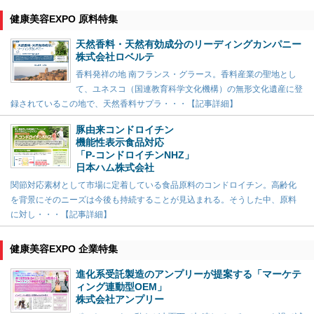
健康美容EXPO 原料特集
天然香料・天然有効成分のリーディングカンパニー
株式会社ロベルテ
香料発祥の地 南フランス・グラース。香料産業の聖地とし
て、ユネスコ（国連教育科学文化機構）の無形文化遺産に登
録されているこの地で、天然香料サプラ・・・【記事詳細】
豚由来コンドロイチン
機能性表示食品対応
「P-コンドロイチンNHZ」
日本ハム株式会社
関節対応素材として市場に定着している食品原料のコンドロイチン。高齢化
を背景にそのニーズは今後も持続することが見込まれる。そうした中、原料
に対し・・・【記事詳細】
健康美容EXPO 企業特集
進化系受託製造のアンプリーが提案する「マーケテ
ィング連動型OEM」
株式会社アンプリー