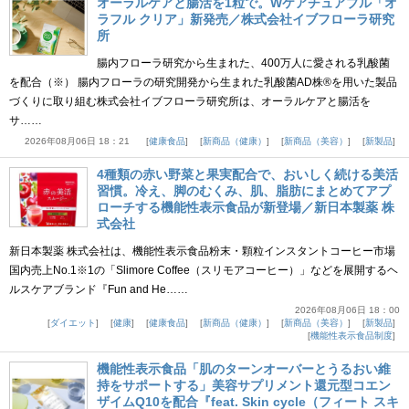
オーラルケアと腸活を1粒で。Wケアチュアブル「オ
ラフル クリア」新発売／株式会社イブフローラ研究
所
腸内フローラ研究から生まれた、400万人に愛される乳酸菌
を配合（※） 腸内フローラの研究開発から生まれた乳酸菌AD株®を用いた製品
づくりに取り組む株式会社イブフローラ研究所は、オーラルケアと腸活を
サ……
2026年08月06日 18：21
健康食品
新商品（健康）
新商品（美容）
新製品
4種類の赤い野菜と果実配合で、おいしく続ける美活
習慣。冷え、脚のむくみ、肌、脂肪にまとめてアプ
ローチする機能性表示食品が新登場／新日本製薬 株
式会社
新日本製薬 株式会社は、機能性表示食品粉末・顆粒インスタントコーヒー市場
国内売上No.1※1の「Slimore Coffee（スリモアコーヒー）」などを展開するヘ
ルスケアブランド『Fun and He……
2026年08月06日 18：00
ダイエット
健康
健康食品
新商品（健康）
新商品（美容）
新製品
機能性表示食品制度
機能性表示食品「肌のターンオーバーとうるおい維
持をサポートする」美容サプリメント還元型コエン
ザイムQ10を配合『feat. Skin cycle（フィート スキ