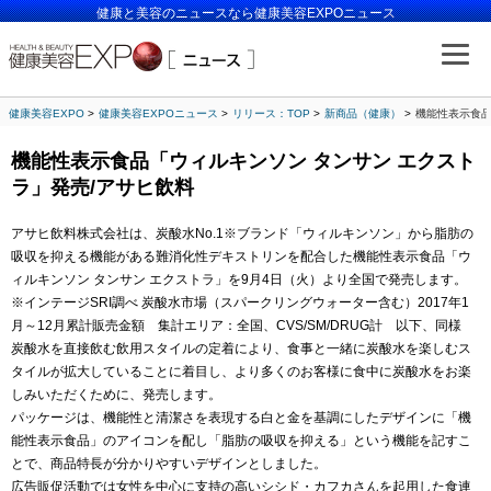
健康と美容のニュースなら健康美容EXPOニュース
健康美容EXPO
健康美容EXPOニュース
リリース：TOP
新商品（健康）
機能性表示食品
機能性表示食品「ウィルキンソン タンサン エクスト
ラ」発売/アサヒ飲料
アサヒ飲料株式会社は、炭酸水No.1※ブランド「ウィルキンソン」から脂肪の
吸収を抑える機能がある難消化性デキストリンを配合した機能性表示食品「ウ
ィルキンソン タンサン エクストラ」を9月4日（火）より全国で発売します。
※インテージSRI調べ 炭酸水市場（スパークリングウォーター含む）2017年1
月～12月累計販売金額 集計エリア：全国、CVS/SM/DRUG計 以下、同様
炭酸水を直接飲む飲用スタイルの定着により、食事と一緒に炭酸水を楽しむス
タイルが拡大していることに着目し、より多くのお客様に食中に炭酸水をお楽
しみいただくために、発売します。
パッケージは、機能性と清潔さを表現する白と金を基調にしたデザインに「機
能性表示食品」のアイコンを配し「脂肪の吸収を抑える」という機能を記すこ
とで、商品特長が分かりやすいデザインとしました。
広告販促活動では女性を中心に支持の高いシシド・カフカさんを起用した食連