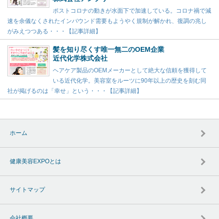
ポストコロナの動きが水面下で加速している。コロナ禍で減
速を余儀なくされたインバウンド需要もようやく規制が解かれ、復調の兆し
がみえつつある・・・【記事詳細】
髪を知り尽くす唯一無二のOEM企業
近代化学株式会社
ヘアケア製品のOEMメーカーとして絶大な信頼を獲得して
いる近代化学。美容室をルーツに90年以上の歴史を刻む同
社が掲げるのは「幸せ」という・・・【記事詳細】
ホーム
健康美容EXPOとは
サイトマップ
会社概要