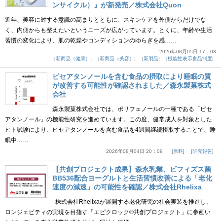
ンサイクル）』が新発売／株式会社Quon
近年、美容に対する意識の高まりとともに、スキンケアを外側からだけでな
く、内側からも整えたいというニーズが広がっています。とくに、年齢や生活
習慣の変化により、肌の乾燥やコンディションのゆらぎを感……
2026年08月05日 17：03
新商品（健康）
新商品（美容）
新製品
機能性表示食品制度
ピセアタンノールを含む食品の摂取により睡眠の質
が改善する可能性が確認されました／森永製菓株式
会社
森永製菓株式会社では、ポリフェノールの一種である「ピセ
アタンノール」の機能性研究を進めています。この度、健常成人を対象とした
ヒト試験により、ピセアタンノールを含む食品を4週間継続摂取することで、睡
眠中……
2026年08月04日 20：09
原料
研究報告
【共創プロジェクト成果】森永乳業、ビフィズス菌
BB536配合ヨーグルトと生活習慣改善による「老化
速度の減速」の可能性を確認／株式会社Rhelixa
株式会社Rhelixaが展開する老化研究の社会実装を推進し、
ロンジェビティの実現を目指す「エピクロック®共創プロジェクト」に参画い