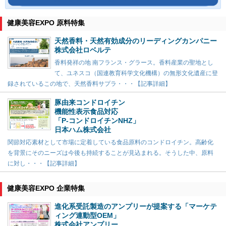
健康美容EXPO 原料特集
天然香料・天然有効成分のリーディングカンパニー
株式会社ロベルテ
香料発祥の地 南フランス・グラース。香料産業の聖地とし
て、ユネスコ（国連教育科学文化機構）の無形文化遺産に登
録されているこの地で、天然香料サプラ・・・【記事詳細】
豚由来コンドロイチン
機能性表示食品対応
「P-コンドロイチンNHZ」
日本ハム株式会社
関節対応素材として市場に定着している食品原料のコンドロイチン。高齢化
を背景にそのニーズは今後も持続することが見込まれる。そうした中、原料
に対し・・・【記事詳細】
健康美容EXPO 企業特集
進化系受託製造のアンプリーが提案する「マーケテ
ィング連動型OEM」
株式会社アンプリー