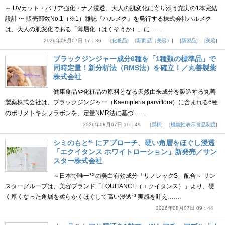
～ UVカット・バリア強化・ナノ浸透。大人の肌変化に寄り添う充実の1本完結
設計 〜 販売部数No.1（※1）雑誌『ハルメク』を発行する株式会社ハルメク
は、大人の肌変化である「薄層化（はくそうか）」に……
2026年08月07日 17：36
化粧品
新商品（美容）
新製品
美容
ブラックジンジャー成分6種を「1種類の標準品」で
同時定量！新分析法（RMS法）を確立！／丸善製薬
株式会社
健康食品や化粧品の原料となる天然由来成分を製造する丸善
製薬株式会社は、ブラックジンジャー（Kaempferia parviflora）に含まれる6種
のポリメトキシフラボンを、定量NMR法に基づ……
2026年08月07日 16：49
原料
機能性表示食品制度
シミのもと*¹ にアプローチ、硬い角層をほぐし浸透
「エクイタンス ホワイトローション」新発売／サン
スター株式会社
～日本で唯一*² の美白有効成分「リノレックS」配合～ サン
スターグループは、美容ブランド「EQUITANCE（エクイタンス）」より、硬
く厚くなった角層を柔らかくほぐして高い浸透*³ 実感を叶え……
2026年08月07日 09：44