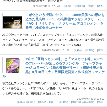
ただいている森永乳業株式会社が、同社と連携……
2026年07月31日 17：47
原料
研究報告
美容
調査
～老化という摂理に告ぐ。～ 100年美肌への想いを
込めた最高峰（※1）の高機能エッセンスクリーム
「AQ ミリオリティ ザ クリーム デコラシオン」を
発売／株式会社コーセー
株式会社コーセーは、ハイプレステージブランド『コスメデコルテ』の最高峰
ライン「AQ ミリオリティ」より、ブランド誕生から磨き続けてきた最先端の美
容皮膚科学と独自の官能品質、卓越したテクノロジーを結集し……
2026年07月31日 10：26
化粧品
新製品
美容
1箱で「葡萄＆カシス味」と「マスカット味」の2つ
のフレーバーが楽しめるファンケル「ディープチャ
ージ コラーゲン 2種の葡萄ゼリー」（機能性表示食
品）8月18日（火）数量限定発売／株式会社ファンケ
ル
株式会社ファンケルは2026年8月18日（火）から、「ディープチャージ コラー
ゲン 2種のゼリー」（1箱10本入り／価格：2,494円＜税込＞）を「肌のうるお
いと弾力を維持する」機能性表示食品として、……
2026年07月30日 19：21
新商品（健康）
新商品（美容）
新製品
機能性表示食品制度
美容