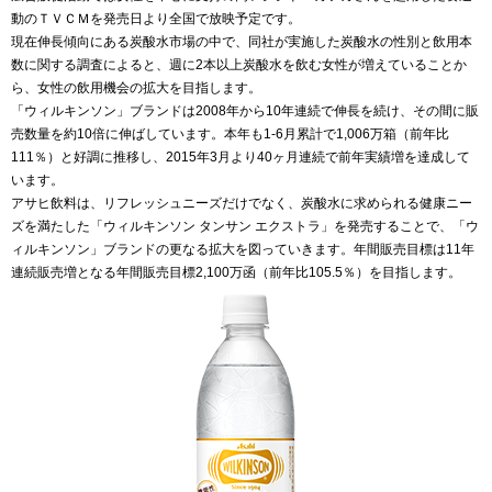
動のＴＶＣＭを発売日より全国で放映予定です。
現在伸長傾向にある炭酸水市場の中で、同社が実施した炭酸水の性別と飲用本
数に関する調査によると、週に2本以上炭酸水を飲む女性が増えていることか
ら、女性の飲用機会の拡大を目指します。
「ウィルキンソン」ブランドは2008年から10年連続で伸長を続け、その間に販
売数量を約10倍に伸ばしています。本年も1-6月累計で1,006万箱（前年比
111％）と好調に推移し、2015年3月より40ヶ月連続で前年実績増を達成して
います。
アサヒ飲料は、リフレッシュニーズだけでなく、炭酸水に求められる健康ニー
ズを満たした「ウィルキンソン タンサン エクストラ」を発売することで、「ウ
ィルキンソン」ブランドの更なる拡大を図っていきます。年間販売目標は11年
連続販売増となる年間販売目標2,100万函（前年比105.5％）を目指します。