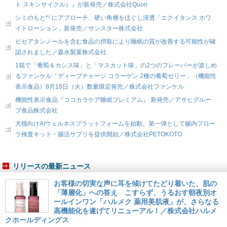
ト スキンサイクル）』が新発売／株式会社Quon
シミのもと*¹ にアプローチ、硬い角層をほぐし浸透「エクイタンス ホワ
イトローション」新発売／サンスター株式会社
ピセアタンノールを含む食品の摂取により睡眠の質が改善する可能性が確
認されました／森永製菓株式会社
1箱で「葡萄＆カシス味」と「マスカット味」の2つのフレーバーが楽しめ
るファンケル「ディープチャージ コラーゲン 2種の葡萄ゼリー」（機能性
表示食品）8月18日（火）数量限定発売／株式会社ファンケル
機能性表示食品『ココカラケア睡眠プレミアム』 新発売／アサヒグルー
プ食品株式会社
犬猫向けAIウェルネスプラットフォームを始動。第一弾として腸内フロー
ラ検査キット・腸活サプリを提供開始／株式会社PETOKOTO
リリースの最新ニュース
お客様の切実な声に耳を傾けてたどり着いた、肌の
「薄層化」への答え こすらず、うるおす朝夜別オ
ールインワン「ハルメク 薬用美肌液」が、さらなる
高機能化を遂げてリニューアル！／株式会社ハルメ
クホールディングス