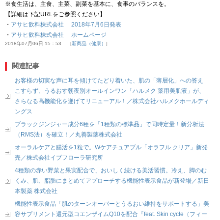
※食生活は、主食、主菜、副菜を基本に、食事のバランスを。
【詳細は下記URLをご参照ください】
・
アサヒ飲料株式会社 2018年7月6日発表
・
アサヒ飲料株式会社 ホームページ
2018年07月06日 15：53
新商品（健康）
関連記事
お客様の切実な声に耳を傾けてたどり着いた、肌の「薄層化」への答え
こすらず、うるおす朝夜別オールインワン「ハルメク 薬用美肌液」が、
さらなる高機能化を遂げてリニューアル！／株式会社ハルメクホールディ
ングス
ブラックジンジャー成分6種を「1種類の標準品」で同時定量！新分析法
（RMS法）を確立！／丸善製薬株式会社
オーラルケアと腸活を1粒で。Wケアチュアブル「オラフル クリア」新発
売／株式会社イブフローラ研究所
4種類の赤い野菜と果実配合で、おいしく続ける美活習慣。冷え、脚のむ
くみ、肌、脂肪にまとめてアプローチする機能性表示食品が新登場／新日
本製薬 株式会社
機能性表示食品「肌のターンオーバーとうるおい維持をサポートする」美
容サプリメント還元型コエンザイムQ10を配合『feat. Skin cycle（フィー