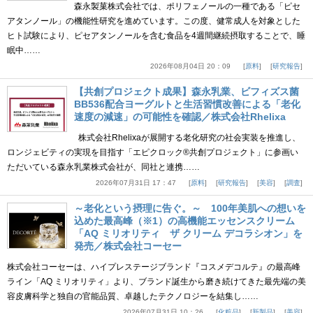
森永製菓株式会社では、ポリフェノールの一種である「ピセ
アタンノール」の機能性研究を進めています。この度、健常成人を対象とした
ヒト試験により、ピセアタンノールを含む食品を4週間継続摂取することで、睡
眠中……
2026年08月04日 20：09
原料
研究報告
【共創プロジェクト成果】森永乳業、ビフィズス菌
BB536配合ヨーグルトと生活習慣改善による「老化
速度の減速」の可能性を確認／株式会社Rhelixa
株式会社Rhelixaが展開する老化研究の社会実装を推進し、
ロンジェビティの実現を目指す「エピクロック®共創プロジェクト」に参画い
ただいている森永乳業株式会社が、同社と連携……
2026年07月31日 17：47
原料
研究報告
美容
調査
～老化という摂理に告ぐ。～ 100年美肌への想いを
込めた最高峰（※1）の高機能エッセンスクリーム
「AQ ミリオリティ ザ クリーム デコラシオン」を
発売／株式会社コーセー
株式会社コーセーは、ハイプレステージブランド『コスメデコルテ』の最高峰
ライン「AQ ミリオリティ」より、ブランド誕生から磨き続けてきた最先端の美
容皮膚科学と独自の官能品質、卓越したテクノロジーを結集し……
2026年07月31日 10：26
化粧品
新製品
美容