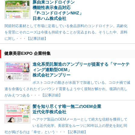
豚由来コンドロイチン
機能性表示食品対応
「P-コンドロイチンNHZ」
日本ハム株式会社
関節対応素材として市場に定着している食品原料のコンドロイチン。高齢化
を背景にそのニーズは今後も持続することが見込まれる。そうした中、原料
に対し・・・【記事詳細】
健康美容EXPO 企業特集
進化系受託製造のアンプリーが提案する「マーケテ
ィング連動型OEM」
株式会社アンプリー
ポストコロナの動きが水面下で加速している。コロナ禍で減
速を余儀なくされたインバウンド需要もようやく規制が解かれ、復調の兆し
がみえつつある・・・【記事詳細】
髪を知り尽くす唯一無二のOEM企業
近代化学株式会社
ヘアケア製品のOEMメーカーとして絶大な信頼を獲得して
いる近代化学。美容室をルーツに90年以上の歴史を刻む同
社が掲げるのは「幸せ」という・・・【記事詳細】