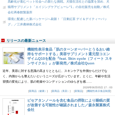
高齢化が進むペット社会への新たな挑戦。犬猫生活社との協業を深め、犬
猫用サプリメント「エイジングケアピューレ*1」の自社販売を始動／株式
会社再春館製薬所
環境に配慮した新パッケージへ刷新！「日東紅茶 デイ＆デイティーバッ
グ」／三井農林株式会社
リリースの最新ニュース
機能性表示食品「肌のターンオーバーとうるおい維
持をサポートする」美容サプリメント還元型コエン
ザイムQ10を配合『feat. Skin cycle（フィート スキ
ンサイクル）』が新発売／株式会社Quon
近年、美容に対する意識の高まりとともに、スキンケアを外側からだけでな
く、内側からも整えたいというニーズが広がっています。とくに、年齢や生活
習慣の変化により、肌の乾燥やコンディションのゆらぎを感……
2026年08月05日 17：03
新商品（健康）
新商品（美容）
新製品
機能性表示食品制度
ピセアタンノールを含む食品の摂取により睡眠の質
が改善する可能性が確認されました／森永製菓株式
会社