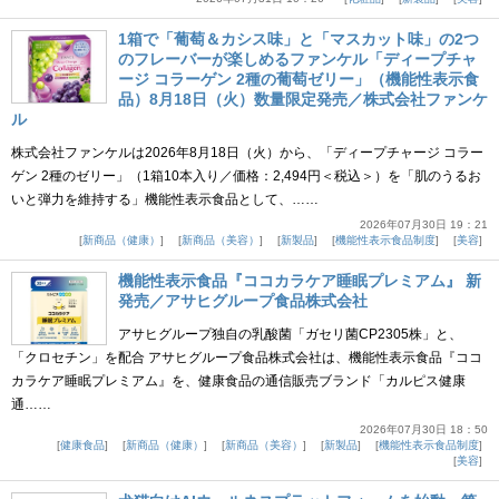
1箱で「葡萄＆カシス味」と「マスカット味」の2つ
のフレーバーが楽しめるファンケル「ディープチャ
ージ コラーゲン 2種の葡萄ゼリー」（機能性表示食
品）8月18日（火）数量限定発売／株式会社ファンケ
ル
株式会社ファンケルは2026年8月18日（火）から、「ディープチャージ コラー
ゲン 2種のゼリー」（1箱10本入り／価格：2,494円＜税込＞）を「肌のうるお
いと弾力を維持する」機能性表示食品として、……
2026年07月30日 19：21
新商品（健康）
新商品（美容）
新製品
機能性表示食品制度
美容
機能性表示食品『ココカラケア睡眠プレミアム』 新
発売／アサヒグループ食品株式会社
アサヒグループ独自の乳酸菌「ガセリ菌CP2305株」と、
「クロセチン」を配合 アサヒグループ食品株式会社は、機能性表示食品『ココ
カラケア睡眠プレミアム』を、健康食品の通信販売ブランド「カルピス健康
通……
2026年07月30日 18：50
健康食品
新商品（健康）
新商品（美容）
新製品
機能性表示食品制度
美容