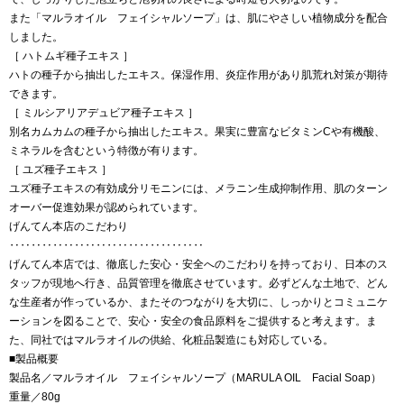
また「マルラオイル フェイシャルソープ」は、肌にやさしい植物成分を配合
しました。
［ ハトムギ種子エキス ］
ハトの種子から抽出したエキス。保湿作用、炎症作用があり肌荒れ対策が期待
できます。
［ ミルシアリアデュビア種子エキス ］
別名カムカムの種子から抽出したエキス。果実に豊富なビタミンCや有機酸、
ミネラルを含むという特徴が有ります。
［ ユズ種子エキス ］
ユズ種子エキスの有効成分リモニンには、メラニン生成抑制作用、肌のターン
オーバー促進効果が認められています。
げんてん本店のこだわり
‥‥‥‥‥‥‥‥‥‥‥‥‥‥‥‥‥‥
げんてん本店では、徹底した安心・安全へのこだわりを持っており、日本のス
タッフが現地へ行き、品質管理を徹底させています。必ずどんな土地で、どん
な生産者が作っているか、またそのつながりを大切に、しっかりとコミュニケ
ーションを図ることで、安心・安全の食品原料をご提供すると考えます。ま
た、同社ではマルラオイルの供給、化粧品製造にも対応している。
■製品概要
製品名／マルラオイル フェイシャルソープ（MARULA OIL Facial Soap）
重量／80g