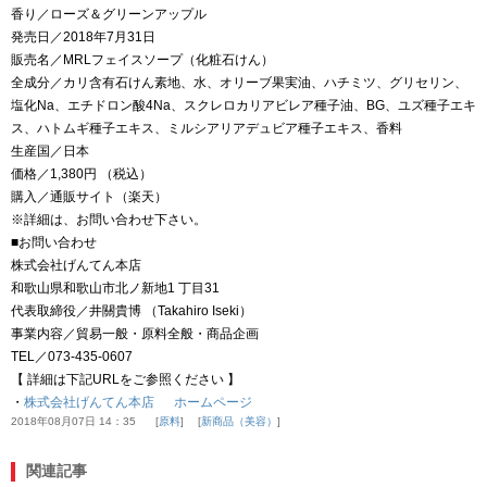
香り／ローズ＆グリーンアップル
発売日／2018年7月31日
販売名／MRLフェイスソープ（化粧石けん）
全成分／カリ含有石けん素地、水、オリーブ果実油、ハチミツ、グリセリン、
塩化Na、エチドロン酸4Na、スクレロカリアビレア種子油、BG、ユズ種子エキ
ス、ハトムギ種子エキス、ミルシアリアデュビア種子エキス、香料
生産国／日本
価格／1,380円 （税込）
購入／通販サイト（楽天）
※詳細は、お問い合わせ下さい。
■お問い合わせ
株式会社げんてん本店
和歌山県和歌山市北ノ新地1 丁目31
代表取締役／井關貴博 （Takahiro Iseki）
事業内容／貿易一般・原料全般・商品企画
TEL／073-435-0607
【 詳細は下記URLをご参照ください 】
・
株式会社げんてん本店 ホームページ
2018年08月07日 14：35
原料
新商品（美容）
関連記事