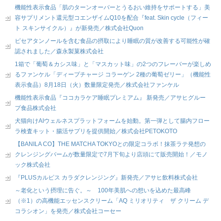
機能性表示食品「肌のターンオーバーとうるおい維持をサポートする」美
容サプリメント還元型コエンザイムQ10を配合『feat. Skin cycle（フィー
ト スキンサイクル）』が新発売／株式会社Quon
ピセアタンノールを含む食品の摂取により睡眠の質が改善する可能性が確
認されました／森永製菓株式会社
1箱で「葡萄＆カシス味」と「マスカット味」の2つのフレーバーが楽しめ
るファンケル「ディープチャージ コラーゲン 2種の葡萄ゼリー」（機能性
表示食品）8月18日（火）数量限定発売／株式会社ファンケル
機能性表示食品『ココカラケア睡眠プレミアム』 新発売／アサヒグルー
プ食品株式会社
犬猫向けAIウェルネスプラットフォームを始動。第一弾として腸内フロー
ラ検査キット・腸活サプリを提供開始／株式会社PETOKOTO
【BANILA CO】THE MATCHA TOKYOとの限定コラボ！抹茶ラテ発想の
クレンジングバームが数量限定で7月下旬より店頭にて販売開始！／モノ
ック株式会社
『PLUSカルピス カラダクレンジング』新発売／アサヒ飲料株式会社
～老化という摂理に告ぐ。～ 100年美肌への想いを込めた最高峰
（※1）の高機能エッセンスクリーム「AQ ミリオリティ ザ クリーム デ
コラシオン」を発売／株式会社コーセー