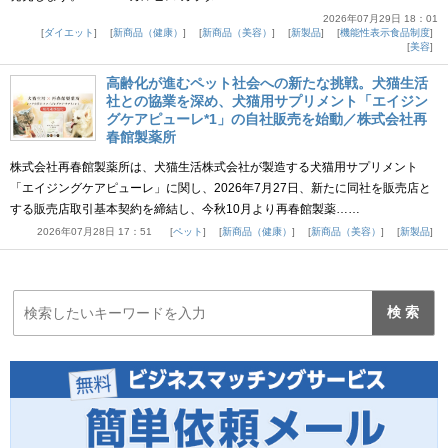
2026年07月29日 18：01
ダイエット
新商品（健康）
新商品（美容）
新製品
機能性表示食品制度
美容
高齢化が進むペット社会への新たな挑戦。犬猫生活
社との協業を深め、犬猫用サプリメント「エイジン
グケアピューレ*1」の自社販売を始動／株式会社再
春館製薬所
株式会社再春館製薬所は、犬猫生活株式会社が製造する犬猫用サプリメント
「エイジングケアピューレ」に関し、2026年7月27日、新たに同社を販売店と
する販売店取引基本契約を締結し、今秋10月より再春館製薬……
2026年07月28日 17：51
ペット
新商品（健康）
新商品（美容）
新製品