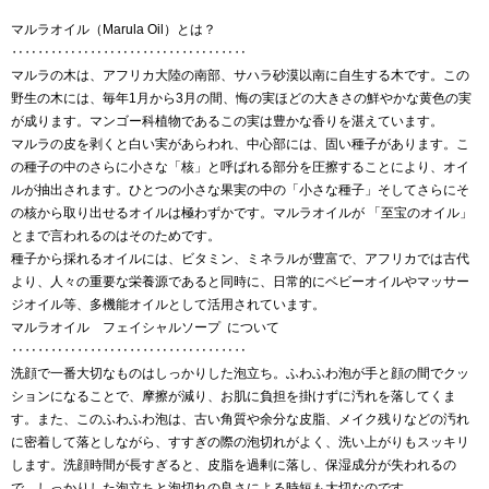
マルラオイル（Marula Oil）とは？
‥‥‥‥‥‥‥‥‥‥‥‥‥‥‥‥‥‥
マルラの木は、アフリカ大陸の南部、サハラ砂漠以南に自生する木です。この
野生の木には、毎年1月から3月の間、悔の実ほどの大きさの鮮やかな黄色の実
が成ります。マンゴー科植物であるこの実は豊かな香りを湛えています。
マルラの皮を剥くと白い実があらわれ、中心部には、固い種子があります。こ
の種子の中のさらに小さな「核」と呼ばれる部分を圧擦することにより、オイ
ルが抽出されます。ひとつの小さな果実の中の「小さな種子」そしてさらにそ
の核から取り出せるオイルは極わずかです。マルラオイルが 「至宝のオイル」
とまで言われるのはそのためです。
種子から採れるオイルには、ビタミン、ミネラルが豊富で、アフリカでは古代
より、人々の重要な栄養源であると同時に、日常的にベビーオイルやマッサー
ジオイル等、多機能オイルとして活用されています。
マルラオイル フェイシャルソープ について
‥‥‥‥‥‥‥‥‥‥‥‥‥‥‥‥‥‥
洗顔で一番大切なものはしっかりした泡立ち。ふわふわ泡が手と顔の間でクッ
ションになることで、摩擦が減り、お肌に負担を掛けずに汚れを落してくま
す。また、このふわふわ泡は、古い角質や余分な皮脂、メイク残りなどの汚れ
に密着して落としながら、すすぎの際の泡切れがよく、洗い上がりもスッキリ
します。洗顔時間が長すぎると、皮脂を過剰に落し、保湿成分が失われるの
で、しっかりした泡立ちと泡切れの良さによる時短も大切なのです。