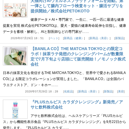
犬猫向けAIウェルネスプラットフォームを始動。第
一弾として腸内フローラ検査キット・腸活サプリを
提供開始／株式会社PETOKOTO
健康データ × AI + 専門家で、一生に、一匹一匹に最適な健康
提案を実現 株式会社PETOKOTOは、愛犬・愛猫の健康寿命延伸を目指し、健康
データを蓄積・解析し、AIと獣医師などの専門家が……
2026年07月29日 18：51
ペット
新商品（健康）
新商品（美容）
新製品
【BANILA CO】THE MATCHA TOKYOとの限定コ
ラボ！抹茶ラテ発想のクレンジングバームが数量限
定で7月下旬より店頭にて販売開始！／モノック株式
会社
日本の抹茶文化を発信するTHE MATCHA TOKYOと、世界中で愛されるBANILA
COによる限定コラボレーションが実現しました。 「BANILA CO」は全国のバ
ラエティストア、ドン・キホー……
2026年07月29日 18：28
化粧品
新商品（美容）
新製品
美容
『PLUSカルピス カラダクレンジング』新発売／ア
サヒ飲料株式会社
アサヒ飲料株式会社は、ヘルスケアシリーズ「PLUSカルピ
ス」から機能性表示食品『PLUSカルピス カラダクレンジング』を9月22日から
発売します。 『PLUSカルピス カラダ……