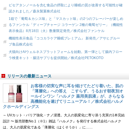
ピセアタンノールを含む食品の摂取により睡眠の質が改善する可能性が確
認されました／森永製菓株式会社
1箱で「葡萄＆カシス味」と「マスカット味」の2つのフレーバーが楽しめ
るファンケル「ディープチャージ コラーゲン 2種の葡萄ゼリー」（機能性
表示食品）8月18日（火）数量限定発売／株式会社ファンケル
機能性表示食品『ココカラケア睡眠プレミアム』 新発売／アサヒグルー
プ食品株式会社
犬猫向けAIウェルネスプラットフォームを始動。第一弾として腸内フロー
ラ検査キット・腸活サプリを提供開始／株式会社PETOKOTO
リリースの最新ニュース
お客様の切実な声に耳を傾けてたどり着いた、肌の
「薄層化」への答え こすらず、うるおす朝夜別オ
ールインワン「ハルメク 薬用美肌液」が、さらなる
高機能化を遂げてリニューアル！／株式会社ハルメ
クホールディングス
～ UVカット・バリア強化・ナノ浸透。大人の肌変化に寄り添う充実の1本完結
設計 〜 販売部数No.1（※1）雑誌『ハルメク』を発行する株式会社ハルメク
は、大人の肌変化である「薄層化（はくそうか）」に……