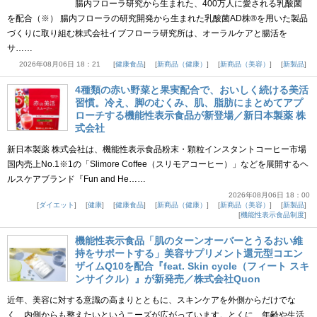
腸内フローラ研究から生まれた、400万人に愛される乳酸菌
を配合（※） 腸内フローラの研究開発から生まれた乳酸菌AD株®を用いた製品
づくりに取り組む株式会社イブフローラ研究所は、オーラルケアと腸活を
サ……
2026年08月06日 18：21
健康食品
新商品（健康）
新商品（美容）
新製品
4種類の赤い野菜と果実配合で、おいしく続ける美活
習慣。冷え、脚のむくみ、肌、脂肪にまとめてアプ
ローチする機能性表示食品が新登場／新日本製薬 株
式会社
新日本製薬 株式会社は、機能性表示食品粉末・顆粒インスタントコーヒー市場
国内売上No.1※1の「Slimore Coffee（スリモアコーヒー）」などを展開するヘ
ルスケアブランド『Fun and He……
2026年08月06日 18：00
ダイエット
健康
健康食品
新商品（健康）
新商品（美容）
新製品
機能性表示食品制度
機能性表示食品「肌のターンオーバーとうるおい維
持をサポートする」美容サプリメント還元型コエン
ザイムQ10を配合『feat. Skin cycle（フィート スキ
ンサイクル）』が新発売／株式会社Quon
近年、美容に対する意識の高まりとともに、スキンケアを外側からだけでな
く、内側からも整えたいというニーズが広がっています。とくに、年齢や生活