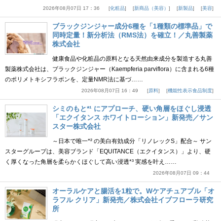
2026年08月07日 17：36
化粧品
新商品（美容）
新製品
美容
ブラックジンジャー成分6種を「1種類の標準品」で
同時定量！新分析法（RMS法）を確立！／丸善製薬
株式会社
健康食品や化粧品の原料となる天然由来成分を製造する丸善
製薬株式会社は、ブラックジンジャー（Kaempferia parviflora）に含まれる6種
のポリメトキシフラボンを、定量NMR法に基づ……
2026年08月07日 16：49
原料
機能性表示食品制度
シミのもと*¹ にアプローチ、硬い角層をほぐし浸透
「エクイタンス ホワイトローション」新発売／サン
スター株式会社
～日本で唯一*² の美白有効成分「リノレックS」配合～ サン
スターグループは、美容ブランド「EQUITANCE（エクイタンス）」より、硬
く厚くなった角層を柔らかくほぐして高い浸透*³ 実感を叶え……
2026年08月07日 09：44
オーラルケアと腸活を1粒で。Wケアチュアブル「オ
ラフル クリア」新発売／株式会社イブフローラ研究
所