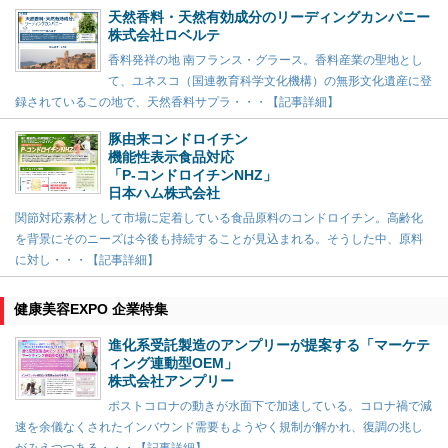
天然香料・天然有効成分のリーディングカンパニー
株式会社ロベルテ
香料発祥の地 南フランス・グラース。香料産業の聖地とし
て、ユネスコ（国連教育科学文化機構）の無形文化遺産に登
録されているこの地で、天然香料サプラ・・・【記事詳細】
豚由来コンドロイチン
機能性表示食品対応
「P-コンドロイチンNHZ」
日本ハム株式会社
関節対応素材として市場に定着している食品原料のコンドロイチン。高齢化
を背景にそのニーズは今後も持続することが見込まれる。そうした中、原料
に対し・・・【記事詳細】
健康美容EXPO 企業特集
進化系受託製造のアンプリーが提案する「マーケテ
ィング連動型OEM」
株式会社アンプリー
ポストコロナの動きが水面下で加速している。コロナ禍で減
速を余儀なくされたインバウンド需要もようやく規制が解かれ、復調の兆し
がみえつつある・・・【記事詳細】