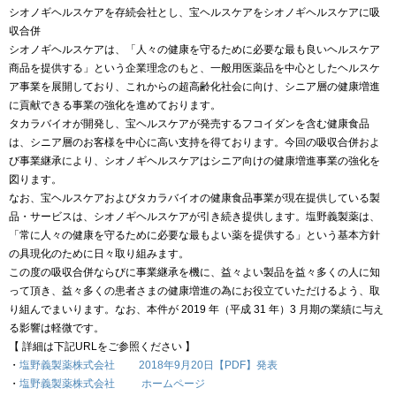
シオノギヘルスケアを存続会社とし、宝ヘルスケアをシオノギヘルスケアに吸
収合併
シオノギヘルスケアは、「人々の健康を守るために必要な最も良いヘルスケア
商品を提供する」という企業理念のもと、一般用医薬品を中心としたヘルスケ
ア事業を展開しており、これからの超高齢化社会に向け、シニア層の健康増進
に貢献できる事業の強化を進めております。
タカラバイオが開発し、宝ヘルスケアが発売するフコイダンを含む健康食品
は、シニア層のお客様を中心に高い支持を得ております。今回の吸収合併およ
び事業継承により、シオノギヘルスケアはシニア向けの健康増進事業の強化を
図ります。
なお、宝ヘルスケアおよびタカラバイオの健康食品事業が現在提供している製
品・サービスは、シオノギヘルスケアが引き続き提供します。塩野義製薬は、
「常に人々の健康を守るために必要な最もよい薬を提供する」という基本方針
の具現化のために日々取り組みます。
この度の吸収合併ならびに事業継承を機に、益々よい製品を益々多くの人に知
って頂き、益々多くの患者さまの健康増進の為にお役立ていただけるよう、取
り組んでまいります。なお、本件が 2019 年（平成 31 年）3 月期の業績に与え
る影響は軽微です。
【 詳細は下記URLをご参照ください 】
・
塩野義製薬株式会社 2018年9月20日【PDF】発表
・
塩野義製薬株式会社 ホームページ