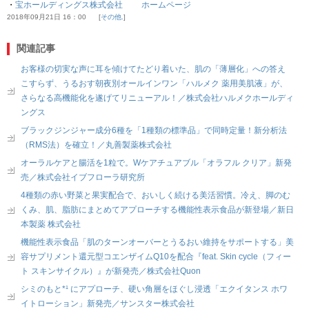
・
宝ホールディングス株式会社 ホームページ
2018年09月21日 16：00
その他.
関連記事
お客様の切実な声に耳を傾けてたどり着いた、肌の「薄層化」への答え
こすらず、うるおす朝夜別オールインワン「ハルメク 薬用美肌液」が、
さらなる高機能化を遂げてリニューアル！／株式会社ハルメクホールディ
ングス
ブラックジンジャー成分6種を「1種類の標準品」で同時定量！新分析法
（RMS法）を確立！／丸善製薬株式会社
オーラルケアと腸活を1粒で。Wケアチュアブル「オラフル クリア」新発
売／株式会社イブフローラ研究所
4種類の赤い野菜と果実配合で、おいしく続ける美活習慣。冷え、脚のむ
くみ、肌、脂肪にまとめてアプローチする機能性表示食品が新登場／新日
本製薬 株式会社
機能性表示食品「肌のターンオーバーとうるおい維持をサポートする」美
容サプリメント還元型コエンザイムQ10を配合『feat. Skin cycle（フィー
ト スキンサイクル）』が新発売／株式会社Quon
シミのもと*¹ にアプローチ、硬い角層をほぐし浸透「エクイタンス ホワ
イトローション」新発売／サンスター株式会社