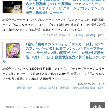
込めた最高峰（※1）の高機能エッセンスクリーム
「AQ ミリオリティ ザ クリーム デコラシオン」を
発売／株式会社コーセー
株式会社コーセーは、ハイプレステージブランド『コスメデコルテ』の最高峰
ライン「AQ ミリオリティ」より、ブランド誕生から磨き続けてきた最先端の美
容皮膚科学と独自の官能品質、卓越したテクノロジーを結集し……
2026年07月31日 10：26
化粧品
新製品
美容
1箱で「葡萄＆カシス味」と「マスカット味」の2つ
のフレーバーが楽しめるファンケル「ディープチャ
ージ コラーゲン 2種の葡萄ゼリー」（機能性表示食
品）8月18日（火）数量限定発売／株式会社ファンケ
ル
株式会社ファンケルは2026年8月18日（火）から、「ディープチャージ コラー
ゲン 2種のゼリー」（1箱10本入り／価格：2,494円＜税込＞）を「肌のうるお
いと弾力を維持する」機能性表示食品として、……
2026年07月30日 19：21
新商品（健康）
新商品（美容）
新製品
機能性表示食品制度
美容