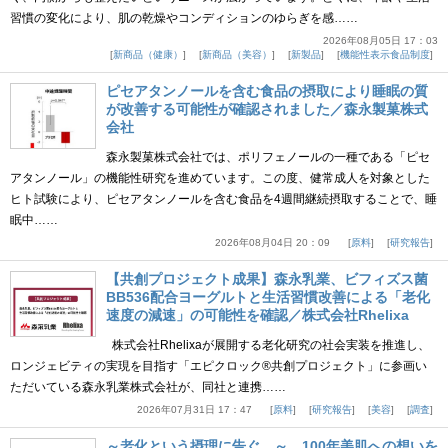
習慣の変化により、肌の乾燥やコンディションのゆらぎを感……
2026年08月05日 17：03
新商品（健康）
新商品（美容）
新製品
機能性表示食品制度
ピセアタンノールを含む食品の摂取により睡眠の質
が改善する可能性が確認されました／森永製菓株式
会社
森永製菓株式会社では、ポリフェノールの一種である「ピセ
アタンノール」の機能性研究を進めています。この度、健常成人を対象とした
ヒト試験により、ピセアタンノールを含む食品を4週間継続摂取することで、睡
眠中……
2026年08月04日 20：09
原料
研究報告
【共創プロジェクト成果】森永乳業、ビフィズス菌
BB536配合ヨーグルトと生活習慣改善による「老化
速度の減速」の可能性を確認／株式会社Rhelixa
株式会社Rhelixaが展開する老化研究の社会実装を推進し、
ロンジェビティの実現を目指す「エピクロック®共創プロジェクト」に参画い
ただいている森永乳業株式会社が、同社と連携……
2026年07月31日 17：47
原料
研究報告
美容
調査
～老化という摂理に告ぐ。～ 100年美肌への想いを