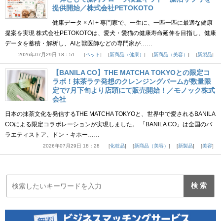
提供開始／株式会社PETOKOTO
健康データ × AI + 専門家で、一生に、一匹一匹に最適な健康
提案を実現 株式会社PETOKOTOは、愛犬・愛猫の健康寿命延伸を目指し、健康
データを蓄積・解析し、AIと獣医師などの専門家が……
2026年07月29日 18：51
ペット
新商品（健康）
新商品（美容）
新製品
【BANILA CO】THE MATCHA TOKYOとの限定コ
ラボ！抹茶ラテ発想のクレンジングバームが数量限
定で7月下旬より店頭にて販売開始！／モノック株式
会社
日本の抹茶文化を発信するTHE MATCHA TOKYOと、世界中で愛されるBANILA
COによる限定コラボレーションが実現しました。 「BANILA CO」は全国のバ
ラエティストア、ドン・キホー……
2026年07月29日 18：28
化粧品
新商品（美容）
新製品
美容