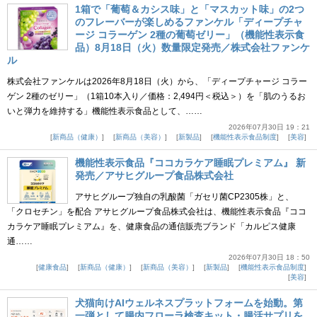
1箱で「葡萄＆カシス味」と「マスカット味」の2つ
のフレーバーが楽しめるファンケル「ディープチャ
ージ コラーゲン 2種の葡萄ゼリー」（機能性表示食
品）8月18日（火）数量限定発売／株式会社ファンケ
ル
株式会社ファンケルは2026年8月18日（火）から、「ディープチャージ コラー
ゲン 2種のゼリー」（1箱10本入り／価格：2,494円＜税込＞）を「肌のうるお
いと弾力を維持する」機能性表示食品として、……
2026年07月30日 19：21
新商品（健康）
新商品（美容）
新製品
機能性表示食品制度
美容
機能性表示食品『ココカラケア睡眠プレミアム』 新
発売／アサヒグループ食品株式会社
アサヒグループ独自の乳酸菌「ガセリ菌CP2305株」と、
「クロセチン」を配合 アサヒグループ食品株式会社は、機能性表示食品『ココ
カラケア睡眠プレミアム』を、健康食品の通信販売ブランド「カルピス健康
通……
2026年07月30日 18：50
健康食品
新商品（健康）
新商品（美容）
新製品
機能性表示食品制度
美容
犬猫向けAIウェルネスプラットフォームを始動。第
一弾として腸内フローラ検査キット・腸活サプリを