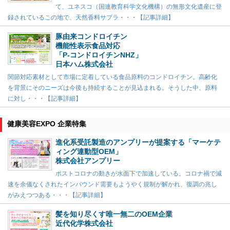
て、ユネスコ（国連教育科学文化機構）の無形文化遺産に登
録されているこの地で、天然香料サプラ・・・【記事詳細】
豚由来コンドロイチン
機能性表示食品対応
「P-コンドロイチンNHZ」
日本ハム株式会社
関節対応素材として市場に定着している食品原料のコンドロイチン。高齢化
を背景にそのニーズは今後も持続することが見込まれる。そうした中、原料
に対し・・・【記事詳細】
健康美容EXPO 企業特集
進化系受託製造のアンプリーが提案する「マーケテ
ィング連動型OEM」
株式会社アンプリー
ポストコロナの動きが水面下で加速している。コロナ禍で減
速を余儀なくされたインバウンド需要もようやく規制が解かれ、復調の兆し
がみえつつある・・・【記事詳細】
髪を知り尽くす唯一無二のOEM企業
近代化学株式会社