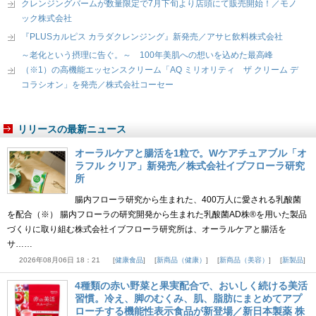
クレンジングバームが数量限定で7月下旬より店頭にて販売開始！／モノ
ック株式会社
『PLUSカルピス カラダクレンジング』新発売／アサヒ飲料株式会社
～老化という摂理に告ぐ。～ 100年美肌への想いを込めた最高峰
（※1）の高機能エッセンスクリーム「AQ ミリオリティ ザ クリーム デ
コラシオン」を発売／株式会社コーセー
リリースの最新ニュース
オーラルケアと腸活を1粒で。Wケアチュアブル「オ
ラフル クリア」新発売／株式会社イブフローラ研究
所
腸内フローラ研究から生まれた、400万人に愛される乳酸菌
を配合（※） 腸内フローラの研究開発から生まれた乳酸菌AD株®を用いた製品
づくりに取り組む株式会社イブフローラ研究所は、オーラルケアと腸活を
サ……
2026年08月06日 18：21
健康食品
新商品（健康）
新商品（美容）
新製品
4種類の赤い野菜と果実配合で、おいしく続ける美活
習慣。冷え、脚のむくみ、肌、脂肪にまとめてアプ
ローチする機能性表示食品が新登場／新日本製薬 株