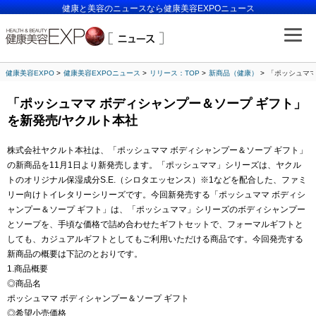
健康と美容のニュースなら健康美容EXPOニュース
健康美容EXPO
健康美容EXPOニュース
リリース：TOP
新商品（健康）
「ポッシュママ
「ポッシュママ ボディシャンプー＆ソープ ギフト」
を新発売/ヤクルト本社
株式会社ヤクルト本社は、「ポッシュママ ボディシャンプー＆ソープ ギフト」
の新商品を11月1日より新発売します。「ポッシュママ」シリーズは、ヤクル
トのオリジナル保湿成分S.E.（シロタエッセンス）※1などを配合した、ファミ
リー向けトイレタリーシリーズです。今回新発売する「ポッシュママ ボディシ
ャンプー＆ソープ ギフト」は、「ポッシュママ」シリーズのボディシャンプー
とソープを、手頃な価格で詰め合わせたギフトセットで、フォーマルギフトと
しても、カジュアルギフトとしてもご利用いただける商品です。今回発売する
新商品の概要は下記のとおりです。
1.商品概要
◎商品名
ポッシュママ ボディシャンプー＆ソープ ギフト
◎希望小売価格