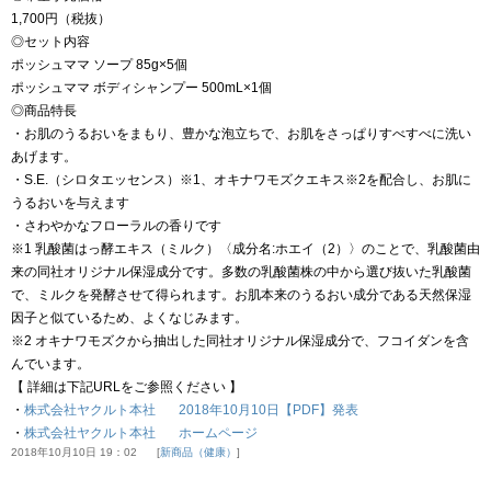
1,700円（税抜）
◎セット内容
ポッシュママ ソープ 85g×5個
ポッシュママ ボディシャンプー 500mL×1個
◎商品特長
・お肌のうるおいをまもり、豊かな泡立ちで、お肌をさっぱりすべすべに洗い
あげます。
・S.E.（シロタエッセンス）※1、オキナワモズクエキス※2を配合し、お肌に
うるおいを与えます
・さわやかなフローラルの香りです
※1 乳酸菌はっ酵エキス（ミルク）〈成分名:ホエイ（2）〉のことで、乳酸菌由
来の同社オリジナル保湿成分です。多数の乳酸菌株の中から選び抜いた乳酸菌
で、ミルクを発酵させて得られます。お肌本来のうるおい成分である天然保湿
因子と似ているため、よくなじみます。
※2 オキナワモズクから抽出した同社オリジナル保湿成分で、フコイダンを含
んでいます。
【 詳細は下記URLをご参照ください 】
・
株式会社ヤクルト本社 2018年10月10日【PDF】発表
・
株式会社ヤクルト本社 ホームページ
2018年10月10日 19：02
新商品（健康）