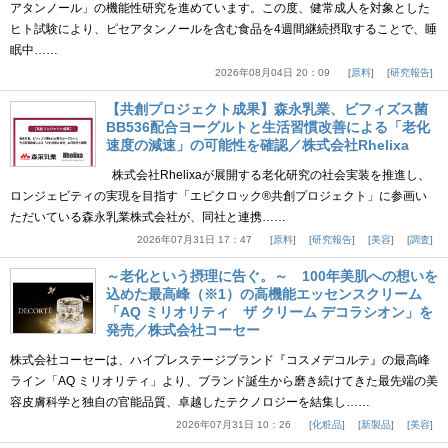
アタンノール」の機能性研究を進めています。この度、健常成人を対象とした
ヒト試験により、ピセアタンノールを含む食品を4週間継続摂取することで、睡
眠中……
2026年08月04日 20：09
原料
研究報告
【共創プロジェクト成果】森永乳業、ビフィズス菌
BB536配合ヨーグルトと生活習慣改善による「老化
速度の減速」の可能性を確認／株式会社Rhelixa
株式会社Rhelixaが展開する老化研究の社会実装を推進し、
ロンジェビティの実現を目指す「エピクロック®共創プロジェクト」に参画い
ただいている森永乳業株式会社が、同社と連携……
2026年07月31日 17：47
原料
研究報告
美容
調査
～老化という摂理に告ぐ。～ 100年美肌への想いを
込めた最高峰（※1）の高機能エッセンスクリーム
「AQ ミリオリティ ザ クリーム デコラシオン」を
発売／株式会社コーセー
株式会社コーセーは、ハイプレステージブランド『コスメデコルテ』の最高峰
ライン「AQ ミリオリティ」より、ブランド誕生から磨き続けてきた最先端の美
容皮膚科学と独自の官能品質、卓越したテクノロジーを結集し……
2026年07月31日 10：26
化粧品
新製品
美容