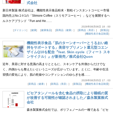
式会社
新日本製薬 株式会社は、機能性表示食品粉末・顆粒インスタントコーヒー市場
国内売上No.1※1の「Slimore Coffee（スリモアコーヒー）」などを展開するヘ
ルスケアブランド『Fun and He……
2026年08月06日 18：00
ダイエット
健康
健康食品
新商品（健康）
新商品（美容）
新製品
機能性表示食品制度
機能性表示食品「肌のターンオーバーとうるおい維
持をサポートする」美容サプリメント還元型コエン
ザイムQ10を配合『feat. Skin cycle（フィート スキ
ンサイクル）』が新発売／株式会社Quon
近年、美容に対する意識の高まりとともに、スキンケアを外側からだけでな
く、内側からも整えたいというニーズが広がっています。とくに、年齢や生活
習慣の変化により、肌の乾燥やコンディションのゆらぎを感……
2026年08月05日 17：03
新商品（健康）
新商品（美容）
新製品
機能性表示食品制度
ピセアタンノールを含む食品の摂取により睡眠の質
が改善する可能性が確認されました／森永製菓株式
会社
森永製菓株式会社では、ポリフェノールの一種である「ピセ