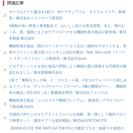
関連記事
オーラルケアと腸活を1粒で。Wケアチュアブル「オラフル クリア」新発
売／株式会社イブフローラ研究所
4種類の赤い野菜と果実配合で、おいしく続ける美活習慣。冷え、脚のむ
くみ、肌、脂肪にまとめてアプローチする機能性表示食品が新登場／新日
本製薬 株式会社
機能性表示食品「肌のターンオーバーとうるおい維持をサポートする」美
容サプリメント還元型コエンザイムQ10を配合『feat. Skin cycle（フィー
ト スキンサイクル）』が新発売／株式会社Quon
ピセアタンノールを含む食品の摂取により睡眠の質が改善する可能性が確
認されました／森永製菓株式会社
1箱で「葡萄＆カシス味」と「マスカット味」の2つのフレーバーが楽しめ
るファンケル「ディープチャージ コラーゲン 2種の葡萄ゼリー」（機能性
表示食品）8月18日（火）数量限定発売／株式会社ファンケル
機能性表示食品『ココカラケア睡眠プレミアム』 新発売／アサヒグルー
プ食品株式会社
犬猫向けAIウェルネスプラットフォームを始動。第一弾として腸内フロー
ラ検査キット・腸活サプリを提供開始／株式会社PETOKOTO
【BANILA CO】THE MATCHA TOKYOとの限定コラボ！抹茶ラテ発想の