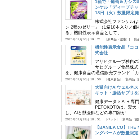
1箱で「葡萄＆カシス
ンケル「ディープチャ
18日（火）数量限定
株式会社ファンケルは2
ン 2種のゼリー」（1箱10本入り／
る」機能性表示食品として、……
2026年07月30日 19：21
新商品（健康）
新
機能性表示食品『ココ
式会社
アサヒグループ独自の
サヒグループ食品株式
を、健康食品の通信販売ブランド「カ
2026年07月30日 18：50
健康食品
新商品（
犬猫向けAIウェルネ
キット・腸活サプリを提
健康データ × AI 
PETOKOTOは、
し、AIと獣医師などの専門家が……
2026年07月29日 18：51
ペット
新商品（健
【BANILA CO】T
ングバームが数量限定