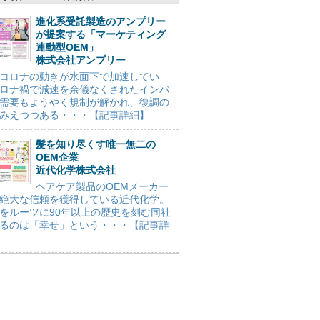
進化系受託製造のアンプリー
が提案する「マーケティング
連動型OEM」
株式会社アンプリー
コロナの動きが水面下で加速してい
ロナ禍で減速を余儀なくされたインバ
需要もようやく規制が解かれ、復調の
みえつつある・・・【記事詳細】
髪を知り尽くす唯一無二の
OEM企業
近代化学株式会社
ヘアケア製品のOEMメーカー
絶大な信頼を獲得している近代化学。
をルーツに90年以上の歴史を刻む同社
るのは「幸せ」という・・・【記事詳