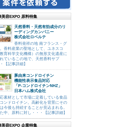
康美容EXPO 原料特集
天然香料・天然有効成分のリ
ーディングカンパニー
株式会社ロベルテ
香料発祥の地 南フランス・グ
。香料産業の聖地として、ユネスコ
教育科学文化機構）の無形文化遺産に
れているこの地で、天然香料サプ
・【記事詳細】
豚由来コンドロイチン
機能性表示食品対応
「P-コンドロイチンNHZ」
日本ハム株式会社
応素材として市場に定着している食品
コンドロイチン。高齢化を背景にその
は今後も持続することが見込まれる。
た中、原料に対し・・・【記事詳細】
康美容EXPO 企業特集