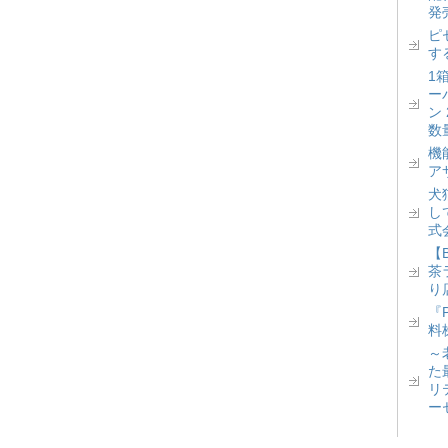
発
ピ
す
1
ー
ン
数
機
ア
犬
し
式
【
茶
り
『
料
～
た
リ
ー