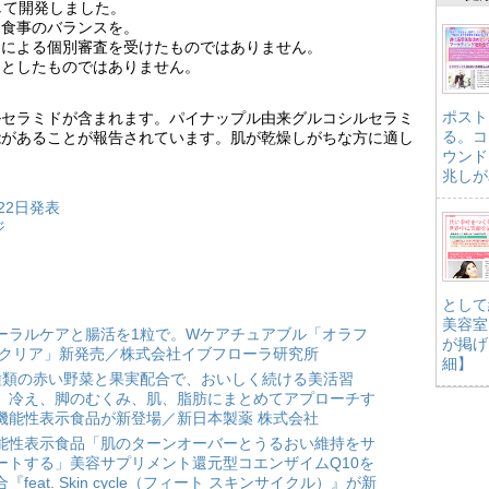
して開発しました。
、食事のバランスを。
官による個別審査を受けたものではありません。
的としたものではありません。
ポスト
ルセラミドが含まれます。パイナップル由来グルコシルセラミ
る。コ
能があることが報告されています。肌が乾燥しがちな方に適し
ウンド
兆しが
22日発表
ジ
として
美容室
ーラルケアと腸活を1粒で。Wケアチュアブル「オラフ
が掲げ
 クリア」新発売／株式会社イブフローラ研究所
細】
種類の赤い野菜と果実配合で、おいしく続ける美活習
。冷え、脚のむくみ、肌、脂肪にまとめてアプローチす
機能性表示食品が新登場／新日本製薬 株式会社
能性表示食品「肌のターンオーバーとうるおい維持をサ
ートする」美容サプリメント還元型コエンザイムQ10を
合『feat. Skin cycle（フィート スキンサイクル）』が新