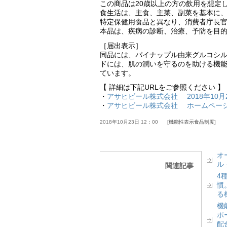
この商品は20歳以上の方の飲用を想定
食生活は、主食、主菜、副菜を基本に
特定保健用食品と異なり、消費者庁長
本品は、疾病の診断、治療、予防を目
［届出表示］
同品には、パイナップル由来グルコシ
ドには、肌の潤いを守るのを助ける機
ています。
【 詳細は下記URLをご参照ください 】
・
アサヒビール株式会社 2018年10月
・
アサヒビール株式会社 ホームペー
2018年10月23日 12：00
機能性表示食品制度
オ
ル
関連記事
4
慣
る
機
ポ
配