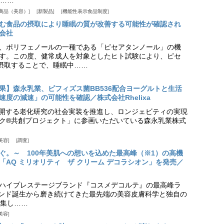
……
商品（美容）
新製品
機能性表示食品制度
む食品の摂取により睡眠の質が改善する可能性が確認され
会社
、ポリフェノールの一種である「ピセアタンノール」の機
す。この度、健常成人を対象としたヒト試験により、ピセ
摂取することで、睡眠中……
果】森永乳業、ビフィズス菌BB536配合ヨーグルトと生活
度の減速」の可能性を確認／株式会社Rhelixa
aが展開する老化研究の社会実装を推進し、ロンジェビティの実現
ク®共創プロジェクト」に参画いただいている森永乳業株式
美容
調査
ぐ。～ 100年美肌への想いを込めた最高峰（※1）の高機
「AQ ミリオリティ ザ クリーム デコラシオン」を発売／
ハイプレステージブランド『コスメデコルテ』の最高峰ラ
ランド誕生から磨き続けてきた最先端の美容皮膚科学と独自の
集し……
美容