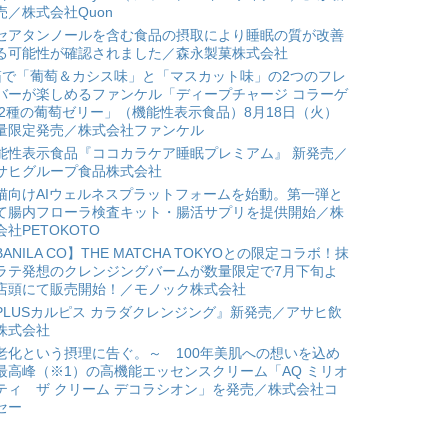
売／株式会社Quon
セアタンノールを含む食品の摂取により睡眠の質が改善
る可能性が確認されました／森永製菓株式会社
箱で「葡萄＆カシス味」と「マスカット味」の2つのフレ
バーが楽しめるファンケル「ディープチャージ コラーゲ
 2種の葡萄ゼリー」（機能性表示食品）8月18日（火）
量限定発売／株式会社ファンケル
能性表示食品『ココカラケア睡眠プレミアム』 新発売／
サヒグループ食品株式会社
猫向けAIウェルネスプラットフォームを始動。第一弾と
て腸内フローラ検査キット・腸活サプリを提供開始／株
会社PETOKOTO
BANILA CO】THE MATCHA TOKYOとの限定コラボ！抹
ラテ発想のクレンジングバームが数量限定で7月下旬よ
店頭にて販売開始！／モノック株式会社
PLUSカルピス カラダクレンジング』新発売／アサヒ飲
株式会社
老化という摂理に告ぐ。～ 100年美肌への想いを込め
最高峰（※1）の高機能エッセンスクリーム「AQ ミリオ
ティ ザ クリーム デコラシオン」を発売／株式会社コ
セー