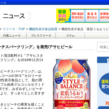
ュース
リリース：TOP
機能性表示食品制度
機能性表示食品「素肌うるおうピ
行政ニュース
プレスリリース
コラム
チスパークリング」を発売/アサヒビール
ト清涼飲料※1『アサヒスタ
リング』を2018年11月13
うピーチスパークリング』は、
ール0.00％”“カロリーゼ
機能性表示食品として、肌の潤
ップル由来グルコシルセラミド
飲料です。みずみずしいピーチ
により、すっきりとした甘すぎ
ぶきとピーチの果実を描くこと
しました。缶体中央には“肌