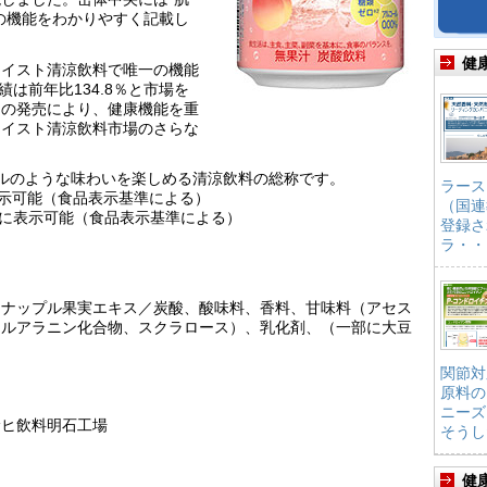
の機能をわかりやすく記載し
健
テイスト清涼飲料で唯一の機能
績は前年比134.8％と市場を
品の発売により、健康機能を重
テイスト清涼飲料市場のさらな
ルのような味わいを楽しめる清涼飲料の総称です。
ラース
のに表示可能（食品表示基準による）
（国連
ものに表示可能（食品表示基準による）
登録さ
ラ・・
イナップル果実エキス／炭酸、酸味料、香料、甘味料（アセス
ニルアラニン化合物、スクラロース）、乳化剤、（一部に大豆
関節対
原料の
ニーズ
サヒ飲料明石工場
そうし
健