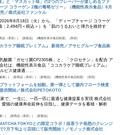
味」と「マスカット味」の2つのフレーバーが楽しめるファ
ージ コラーゲン 2種の葡萄ゼリー」（機能性表示食品）8月
発売／株式会社ファンケル
026年8月18日（火）から、「ディープチャージ コラーゲ
価格：2,494円＜税込＞）を「肌のうるおいと弾力を維持す
商品（美容）
新製品
機能性表示食品制度
美容
カラケア睡眠プレミアム』 新発売／アサヒグループ食品株
乳酸菌「ガセリ菌CP2305株」と、「クロセチン」を配合 ア
会社は、機能性表示食品『ココカラケア睡眠プレミアム』
ルピス健康通……
健康）
新商品（美容）
新製品
機能性表示食品制度
美容
スプラットフォームを始動。第一弾として腸内フローラ検査
供開始／株式会社PETOKOTO
+ 専門家で、一生に、一匹一匹に最適な健康提案を実現 株式会社
愛犬・愛猫の健康寿命延伸を目指し、健康データを蓄積・解析
康）
新商品（美容）
新製品
HE MATCHA TOKYOとの限定コラボ！抹茶ラテ発想のクレンジ
で7月下旬より店頭にて販売開始！／モノック株式会社