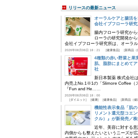
リリースの最新ニュース
オーラルケアと腸活を
会社イブフローラ研究
腸内フローラ研究から
ローラの研究開発から
会社イブフローラ研究所は、オーラル
2026年08月06日 18：21
健康食品
新商品（
4種類の赤い野菜と果
肌、脂肪にまとめてア
社
新日本製薬 株式会社
内売上No.1※1の「Slimore C
『Fun and He……
2026年08月06日 18：00
ダイエット
健康
健康食品
新商品（健
機能性表示食品「肌の
リメント還元型コエンザイム
クル）』が新発売／株
近年、美容に対する意
内側からも整えたいというニーズが広