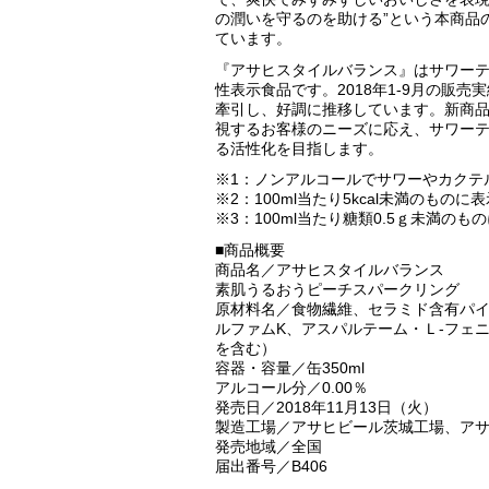
の潤いを守るのを助ける”という本商品
ています。
『アサヒスタイルバランス』はサワー
性表示食品です。2018年1-9月の販売実
牽引し、好調に推移しています。新商
視するお客様のニーズに応え、サワー
る活性化を目指します。
※1：ノンアルコールでサワーやカクテ
※2：100ml当たり5kcal未満のも
※3：100ml当たり糖類0.5ｇ未満の
■商品概要
商品名／アサヒスタイルバランス
素肌うるおうピーチスパークリング
原材料名／食物繊維、セラミド含有パ
ルファムK、アスパルテーム・Ｌ-フェ
を含む）
容器・容量／缶350ml
アルコール分／0.00％
発売日／2018年11月13日（火）
製造工場／アサヒビール茨城工場、ア
発売地域／全国
届出番号／B406