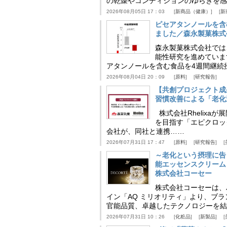
の乾燥やコンディションのゆらぎを感
2026年08月05日 17：03
新商品（健康）
新
ピセアタンノールを含
ました／森永製菓株式
森永製菓株式会社では
能性研究を進めていま
アタンノールを含む食品を4週間継続
2026年08月04日 20：09
原料
研究報告
【共創プロジェクト成
習慣改善による「老化速
株式会社Rhelix
を目指す「エピクロッ
会社が、同社と連携……
2026年07月31日 17：47
原料
研究報告
～老化という摂理に告
能エッセンスクリーム
株式会社コーセー
株式会社コーセーは、
イン「AQ ミリオリティ」より、ブ
官能品質、卓越したテクノロジーを結
2026年07月31日 10：26
化粧品
新製品