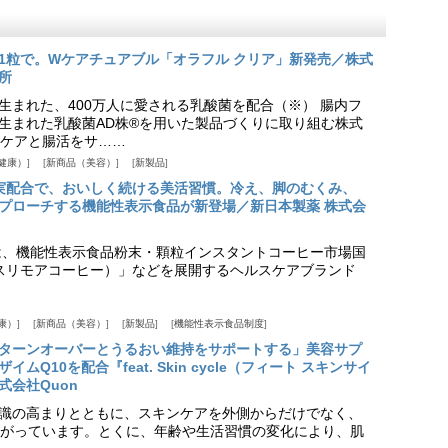
1粒で。Wケアチュアブル「オラフル クリア」新発売／株式
所
生まれた、400万人に愛される乳酸菌を配合（※） 腸内フ
生まれた乳酸菌AD株®を用いた製品づくりに取り組む株式
ケアと腸活をサ……
健康）
新商品（美容）
新製品
実配合で、おいしく続ける美活習慣。冷え、脚のむくみ、
プローチする機能性表示食品が新登場／新日本製薬 株式会
は、機能性表示食品粉末・顆粒インスタントコーヒー市場国
offee（スリモアコーヒー）」などを展開するヘルスケアブランド
康）
新商品（美容）
新製品
機能性表示食品制度
ターンオーバーとうるおい維持をサポートする」美容サプ
Q10を配合『feat. Skin cycle（フィート スキンサイ
式会社Quon
識の高まりとともに、スキンケアを外側からだけでなく、
がっています。とくに、年齢や生活習慣の変化により、肌