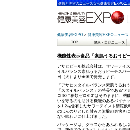
健康と美容のニュースなら健康美容EXPOニ
健康美容EXPO
健康美容EXPOニュース
TOP
健康・美容ニュース
機能性表示食品「素肌うるおうピー
アサヒビール株式会社は、サワーテイス
イルバランス素肌うるおうピーチスパーク
日（火）より全国で発売します。
『アサヒスタイルバランス素肌うるお
「スタイルバランス」の特長である“アルコ
ロ※2”“糖類ゼロ※3”はそのままに、
いを守るのを助ける機能のあるパイナ
を1.2㎎含有したサワーテイスト清涼
のほんのりとした甘みと炭酸の爽快さ
ない味わいに仕上げました。
パッケージは、グラスからあふれるし
で、爽快でみずみずしいおいしさを表現