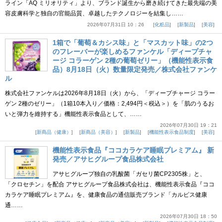
ライン「AQ ミリオリティ」より、ブランド誕生から磨き続けてきた最先端の美
容皮膚科学と独自の官能品質、卓越したテクノロジーを結集し……
2026年07月31日 10：26
化粧品
新製品
美容
1箱で「葡萄＆カシス味」と「マスカット味」の2つ
のフレーバーが楽しめるファンケル「ディープチャ
ージ コラーゲン 2種の葡萄ゼリー」（機能性表示食
品）8月18日（火）数量限定発売／株式会社ファンケ
ル
株式会社ファンケルは2026年8月18日（火）から、「ディープチャージ コラー
ゲン 2種のゼリー」（1箱10本入り／価格：2,494円＜税込＞）を「肌のうるお
いと弾力を維持する」機能性表示食品として、……
2026年07月30日 19：21
新商品（健康）
新商品（美容）
新製品
機能性表示食品制度
美容
機能性表示食品『ココカラケア睡眠プレミアム』 新
発売／アサヒグループ食品株式会社
アサヒグループ独自の乳酸菌「ガセリ菌CP2305株」と、
「クロセチン」を配合 アサヒグループ食品株式会社は、機能性表示食品『ココ
カラケア睡眠プレミアム』を、健康食品の通信販売ブランド「カルピス健康
通……
2026年07月30日 18：50