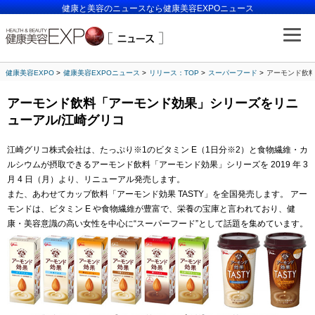
健康と美容のニュースなら健康美容EXPOニュース
健康美容EXPO
健康美容EXPOニュース
リリース：TOP
スーパーフード
アーモンド飲料
アーモンド飲料「アーモンド効果」シリーズをリニ
ューアル/江崎グリコ
江崎グリコ株式会社は、たっぷり※1のビタミン E（1日分※2）と食物繊維・カ
ルシウムが摂取できるアーモンド飲料「アーモンド効果」シリーズを 2019 年 3
月 4 日（月）より、リニューアル発売します。
また、あわせてカップ飲料「アーモンド効果 TASTY」を全国発売します。 アー
モンドは、ビタミン E や食物繊維が豊富で、栄養の宝庫と言われており、健
康・美容意識の高い女性を中心に“スーパーフード”として話題を集めています。