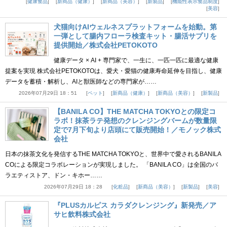
健康食品
新商品（健康）
新商品（美容）
新製品
機能性表示食品制度
美容
犬猫向けAIウェルネスプラットフォームを始動。第
一弾として腸内フローラ検査キット・腸活サプリを
提供開始／株式会社PETOKOTO
健康データ × AI + 専門家で、一生に、一匹一匹に最適な健康
提案を実現 株式会社PETOKOTOは、愛犬・愛猫の健康寿命延伸を目指し、健康
データを蓄積・解析し、AIと獣医師などの専門家が……
2026年07月29日 18：51
ペット
新商品（健康）
新商品（美容）
新製品
【BANILA CO】THE MATCHA TOKYOとの限定コ
ラボ！抹茶ラテ発想のクレンジングバームが数量限
定で7月下旬より店頭にて販売開始！／モノック株式
会社
日本の抹茶文化を発信するTHE MATCHA TOKYOと、世界中で愛されるBANILA
COによる限定コラボレーションが実現しました。 「BANILA CO」は全国のバ
ラエティストア、ドン・キホー……
2026年07月29日 18：28
化粧品
新商品（美容）
新製品
美容
『PLUSカルピス カラダクレンジング』新発売／ア
サヒ飲料株式会社