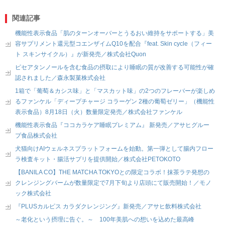
関連記事
機能性表示食品「肌のターンオーバーとうるおい維持をサポートする」美
容サプリメント還元型コエンザイムQ10を配合『feat. Skin cycle（フィー
ト スキンサイクル）』が新発売／株式会社Quon
ピセアタンノールを含む食品の摂取により睡眠の質が改善する可能性が確
認されました／森永製菓株式会社
1箱で「葡萄＆カシス味」と「マスカット味」の2つのフレーバーが楽しめ
るファンケル「ディープチャージ コラーゲン 2種の葡萄ゼリー」（機能性
表示食品）8月18日（火）数量限定発売／株式会社ファンケル
機能性表示食品『ココカラケア睡眠プレミアム』 新発売／アサヒグルー
プ食品株式会社
犬猫向けAIウェルネスプラットフォームを始動。第一弾として腸内フロー
ラ検査キット・腸活サプリを提供開始／株式会社PETOKOTO
【BANILA CO】THE MATCHA TOKYOとの限定コラボ！抹茶ラテ発想の
クレンジングバームが数量限定で7月下旬より店頭にて販売開始！／モノ
ック株式会社
『PLUSカルピス カラダクレンジング』新発売／アサヒ飲料株式会社
～老化という摂理に告ぐ。～ 100年美肌への想いを込めた最高峰