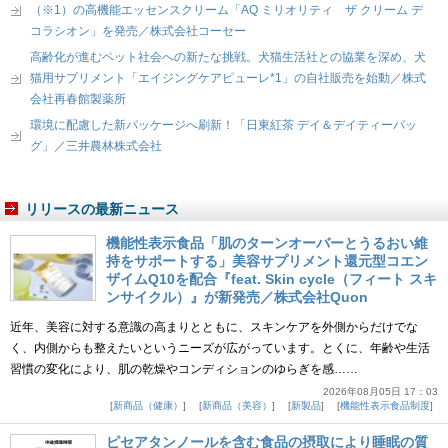
（※1）の高機能エッセンスクリーム「AQ ミリオリティ ザ クリーム デ
コラシオン」を発売／株式会社コーセー
高齢化が進むペット社会への新たな挑戦。犬猫生活社との協業を深め、犬
猫用サプリメント「エイジングケアピューレ*1」の自社販売を始動／株式
会社再春館製薬所
環境に配慮した新パッケージへ刷新！「日東紅茶 デイ＆デイティーバッ
グ」／三井農林株式会社
リリースの最新ニュース
機能性表示食品「肌のターンオーバーとうるおい維
持をサポートする」美容サプリメント還元型コエン
ザイムQ10を配合『feat. Skin cycle（フィート スキ
ンサイクル）』が新発売／株式会社Quon
近年、美容に対する意識の高まりとともに、スキンケアを外側からだけでな
く、内側からも整えたいというニーズが広がっています。とくに、年齢や生活
習慣の変化により、肌の乾燥やコンディションのゆらぎを感……
2026年08月05日 17：03
新商品（健康）
新商品（美容）
新製品
機能性表示食品制度
ピセアタンノールを含む食品の摂取により睡眠の質