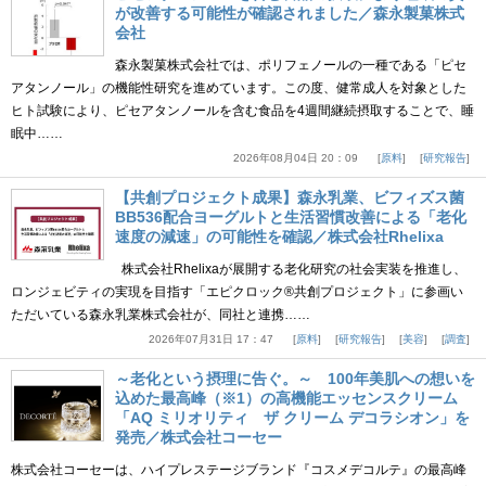
が改善する可能性が確認されました／森永製菓株式
会社
森永製菓株式会社では、ポリフェノールの一種である「ピセ
アタンノール」の機能性研究を進めています。この度、健常成人を対象とした
ヒト試験により、ピセアタンノールを含む食品を4週間継続摂取することで、睡
眠中……
2026年08月04日 20：09
原料
研究報告
【共創プロジェクト成果】森永乳業、ビフィズス菌
BB536配合ヨーグルトと生活習慣改善による「老化
速度の減速」の可能性を確認／株式会社Rhelixa
株式会社Rhelixaが展開する老化研究の社会実装を推進し、
ロンジェビティの実現を目指す「エピクロック®共創プロジェクト」に参画い
ただいている森永乳業株式会社が、同社と連携……
2026年07月31日 17：47
原料
研究報告
美容
調査
～老化という摂理に告ぐ。～ 100年美肌への想いを
込めた最高峰（※1）の高機能エッセンスクリーム
「AQ ミリオリティ ザ クリーム デコラシオン」を
発売／株式会社コーセー
株式会社コーセーは、ハイプレステージブランド『コスメデコルテ』の最高峰