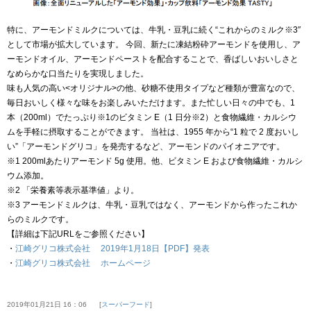
特に、アーモンドミルクについては、牛乳・豆乳に続く“これからのミルク※3″
として市場が拡大しています。 今回、新たに凍結粉砕アーモンドを使用し、ア
ーモンドオイル、アーモンドペーストを配合することで、香ばしいおいしさと
なめらかな口当たりを実現しました。
味も人気の高い<オリジナル>の他、砂糖不使用タイプなど種類が豊富なので、
毎日おいしく様々な味をお楽しみいただけます。また忙しい日々の中でも、1
本（200ml）でたっぷり※1のビタミン E（1 日分※2）と食物繊維・カルシウ
ムを手軽に摂取することができます。 当社は、1955 年から“1 粒で 2 度おいし
い”「アーモンドグリコ」を発売するなど、アーモンドのパイオニアです。
※1 200mlあたりアーモンド 5g 使用。他、ビタミン E および食物繊維・カルシ
ウム添加。
※2 「栄養素等表示基準値」より。
※3 アーモンドミルクは、牛乳・豆乳ではなく、アーモンドから作ったこれか
らのミルクです。
【詳細は下記URLをご参照ください】
・
江崎グリコ株式会社 2019年1月18日【PDF】発表
・
江崎グリコ株式会社 ホームページ
2019年01月21日 16：06
スーパーフード