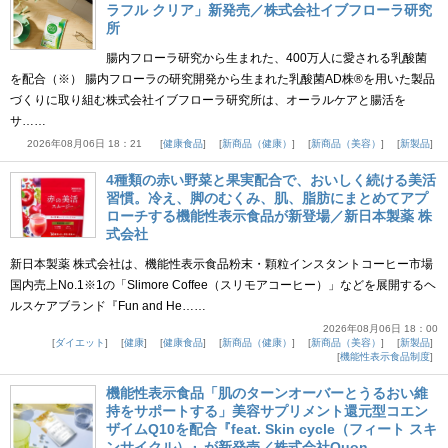
ラフル クリア」新発売／株式会社イブフローラ研究
所
腸内フローラ研究から生まれた、400万人に愛される乳酸菌
を配合（※） 腸内フローラの研究開発から生まれた乳酸菌AD株®を用いた製品
づくりに取り組む株式会社イブフローラ研究所は、オーラルケアと腸活を
サ……
2026年08月06日 18：21
健康食品
新商品（健康）
新商品（美容）
新製品
4種類の赤い野菜と果実配合で、おいしく続ける美活
習慣。冷え、脚のむくみ、肌、脂肪にまとめてアプ
ローチする機能性表示食品が新登場／新日本製薬 株
式会社
新日本製薬 株式会社は、機能性表示食品粉末・顆粒インスタントコーヒー市場
国内売上No.1※1の「Slimore Coffee（スリモアコーヒー）」などを展開するヘ
ルスケアブランド『Fun and He……
2026年08月06日 18：00
ダイエット
健康
健康食品
新商品（健康）
新商品（美容）
新製品
機能性表示食品制度
機能性表示食品「肌のターンオーバーとうるおい維
持をサポートする」美容サプリメント還元型コエン
ザイムQ10を配合『feat. Skin cycle（フィート スキ
ンサイクル）』が新発売／株式会社Quon