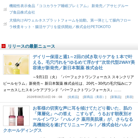
機能性表示食品『ココカラケア睡眠プレミアム』 新発売／アサヒグルー
プ食品株式会社
犬猫向けAIウェルネスプラットフォームを始動。第一弾として腸内フロー
ラ検査キット・腸活サプリを提供開始／株式会社PETOKOTO
リリースの最新ニュース
デイリー保湿と週1～2回の拭き取りケアを１本で叶
える。毛穴汚れを“ゆるめて浮かす”次世代型2WAY美
容液が新発売／新日本製薬 株式会社
～9月1日（火）「パーフェクトワンフォーカス スキンクリア
ピールセラム」新発売～ 新日本製薬 株式会社は、20代～30代の毛穴悩みにフ
ォーカスしたスキンケアブランド『パーフェクトワンフォーカス』……
2026年08月10日 09：08
化粧品
新商品（美容）
新製品
美容
お客様の切実な声に耳を傾けてたどり着いた、肌の
「薄層化」への答え こすらず、うるおす朝夜別オ
ールインワン「ハルメク 薬用美肌液」が、さらなる
高機能化を遂げてリニューアル！／株式会社ハルメ
クホールディングス