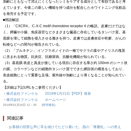
加齢にともなって消えにくくなったシミをケアする成分として有効であると考
えています。今後この新しい機能を持つ成分を配合したホワイトニング化粧品
を発売する予定です。
■用語解説
（1）「CXCR4」:C-X-C motif chemokine receptor 4 の略語。皮膚だけではな
く、膵臓や小腸、免疫器官などさまざまな臓器に存在しているタンパク質。基
底膜を壊して細胞を侵入させる働きを持つ。皮膚では皮膚炎症や乾癬、がんの
転移などへの関与が報告されている。
（2）「プルネチン」:イソフラボノイドの一種でサクラの葉やアイリスの塊茎
に含まれる物質。抗炎症、抗糖尿病、抗酸化機能が知られている。
（3）基底膜:表皮と真皮が接している境目に存在する厚さ約 100nm のシート状
の膜。コラーゲンなどの細胞外タンパク質でできた網目状の構造をしており、
表皮細胞にとって重要な足場。紫外線や加齢により薄くなることが知られてい
る。
【詳細は下記URLをご参照ください】
・
株式会社ファンケル 2019年1月21日【PDF】発表
・
株式会社ファンケル ホームページ
2019年01月24日 12：35
研究報告
関連記事
お客様の切実な声に耳を傾けてたどり着いた、肌の「薄層化」への答え