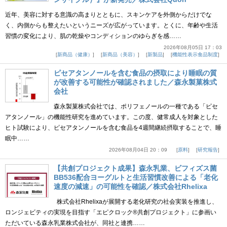
近年、美容に対する意識の高まりとともに、スキンケアを外側からだけでな
く、内側からも整えたいというニーズが広がっています。とくに、年齢や生活
習慣の変化により、肌の乾燥やコンディションのゆらぎを感……
2026年08月05日 17：03
新商品（健康）
新商品（美容）
新製品
機能性表示食品制度
ピセアタンノールを含む食品の摂取により睡眠の質
が改善する可能性が確認されました／森永製菓株式
会社
森永製菓株式会社では、ポリフェノールの一種である「ピセ
アタンノール」の機能性研究を進めています。この度、健常成人を対象とした
ヒト試験により、ピセアタンノールを含む食品を4週間継続摂取することで、睡
眠中……
2026年08月04日 20：09
原料
研究報告
【共創プロジェクト成果】森永乳業、ビフィズス菌
BB536配合ヨーグルトと生活習慣改善による「老化
速度の減速」の可能性を確認／株式会社Rhelixa
株式会社Rhelixaが展開する老化研究の社会実装を推進し、
ロンジェビティの実現を目指す「エピクロック®共創プロジェクト」に参画い
ただいている森永乳業株式会社が、同社と連携……