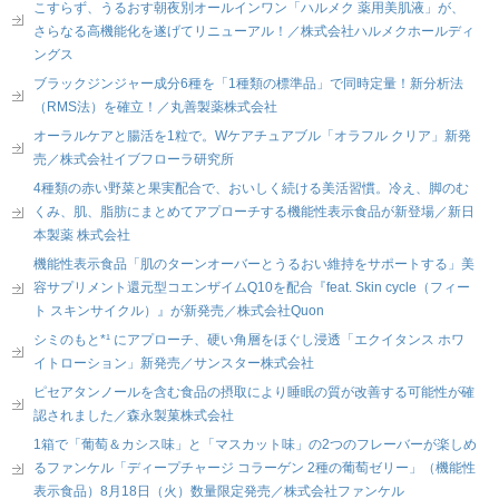
こすらず、うるおす朝夜別オールインワン「ハルメク 薬用美肌液」が、
さらなる高機能化を遂げてリニューアル！／株式会社ハルメクホールディ
ングス
ブラックジンジャー成分6種を「1種類の標準品」で同時定量！新分析法
（RMS法）を確立！／丸善製薬株式会社
オーラルケアと腸活を1粒で。Wケアチュアブル「オラフル クリア」新発
売／株式会社イブフローラ研究所
4種類の赤い野菜と果実配合で、おいしく続ける美活習慣。冷え、脚のむ
くみ、肌、脂肪にまとめてアプローチする機能性表示食品が新登場／新日
本製薬 株式会社
機能性表示食品「肌のターンオーバーとうるおい維持をサポートする」美
容サプリメント還元型コエンザイムQ10を配合『feat. Skin cycle（フィー
ト スキンサイクル）』が新発売／株式会社Quon
シミのもと*¹ にアプローチ、硬い角層をほぐし浸透「エクイタンス ホワ
イトローション」新発売／サンスター株式会社
ピセアタンノールを含む食品の摂取により睡眠の質が改善する可能性が確
認されました／森永製菓株式会社
1箱で「葡萄＆カシス味」と「マスカット味」の2つのフレーバーが楽しめ
るファンケル「ディープチャージ コラーゲン 2種の葡萄ゼリー」（機能性
表示食品）8月18日（火）数量限定発売／株式会社ファンケル