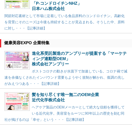
「P-コンドロイチンNHZ」
日本ハム株式会社
関節対応素材として市場に定着している食品原料のコンドロイチン。高齢化
を背景にそのニーズは今後も持続することが見込まれる。そうした中、原料
に対し・・・【記事詳細】
健康美容EXPO 企業特集
進化系受託製造のアンプリーが提案する「マーケテ
ィング連動型OEM」
株式会社アンプリー
ポストコロナの動きが水面下で加速している。コロナ禍で減
速を余儀なくされたインバウンド需要もようやく規制が解かれ、復調の兆し
がみえつつある・・・【記事詳細】
髪を知り尽くす唯一無二のOEM企業
近代化学株式会社
ヘアケア製品のOEMメーカーとして絶大な信頼を獲得して
いる近代化学。美容室をルーツに90年以上の歴史を刻む同
社が掲げるのは「幸せ」という・・・【記事詳細】