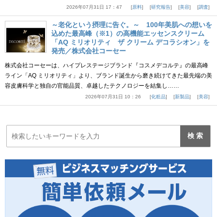
2026年07月31日 17：47
原料
研究報告
美容
調査
～老化という摂理に告ぐ。～ 100年美肌への想いを
込めた最高峰（※1）の高機能エッセンスクリーム
「AQ ミリオリティ ザ クリーム デコラシオン」を
発売／株式会社コーセー
株式会社コーセーは、ハイプレステージブランド『コスメデコルテ』の最高峰
ライン「AQ ミリオリティ」より、ブランド誕生から磨き続けてきた最先端の美
容皮膚科学と独自の官能品質、卓越したテクノロジーを結集し……
2026年07月31日 10：26
化粧品
新製品
美容