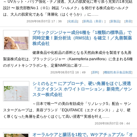
～ UVカット・バリア強化・ナノ浸透。大人の肌変化に寄り添う充実の1本完結
設計 〜 販売部数No.1（※1）雑誌『ハルメク』を発行する株式会社ハルメク
は、大人の肌変化である「薄層化（はくそうか）」に……
2026年08月07日 17：36
化粧品
新商品（美容）
新製品
美容
ブラックジンジャー成分6種を「1種類の標準品」で
同時定量！新分析法（RMS法）を確立！／丸善製薬
株式会社
健康食品や化粧品の原料となる天然由来成分を製造する丸善
製薬株式会社は、ブラックジンジャー（Kaempferia parviflora）に含まれる6種
のポリメトキシフラボンを、定量NMR法に基づ……
2026年08月07日 16：49
原料
機能性表示食品制度
シミのもと*¹ にアプローチ、硬い角層をほぐし浸透
「エクイタンス ホワイトローション」新発売／サン
スター株式会社
～日本で唯一*² の美白有効成分「リノレックS」配合～ サン
スターグループは、美容ブランド「EQUITANCE（エクイタンス）」より、硬
く厚くなった角層を柔らかくほぐして高い浸透*³ 実感を叶え……
2026年08月07日 09：44
オーラルケアと腸活を1粒で。Wケアチュアブル「オ