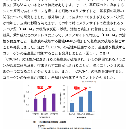
真皮に落ち込んでいるという特徴があります。そこで、基底膜の上に存在する
シミの原因であるメラニンを産生する細胞のメラノサイトと、基底膜の破壊の
関係について研究しました。紫外線によって皮膚の中でさまざまなタンパク質
が増加し、皮膚に影響を与えます。その中で特にメラノサイトで産生されるタ
ンパク質「CXCR4」の機能や反応（以後、活性と表記）に着目しました。その
結果、紫外線などのストレスによって、メラノサイトで増える「CXCR4」の活
性を促進すると、基底膜を破壊する酵素MMPが増加して基底膜の破壊を起こす
ことを発見しました。逆に「CXCR4」の活性を阻害すると、基底膜を構成する
コラーゲンの産生量が増加することも発見しました（図 1）。つまり
「CXCR4」の活性が促進されると基底膜が破壊され、シミの原因であるメラニ
ンが真皮に落ち込み、排出されずに固定化されることが、消えにくいシミの原
因の一つになることが分かりました。また、「CXCR4」の活性を阻害すると、
コラーゲンの産生量が増加し、基底膜が強化できることも分かりました。