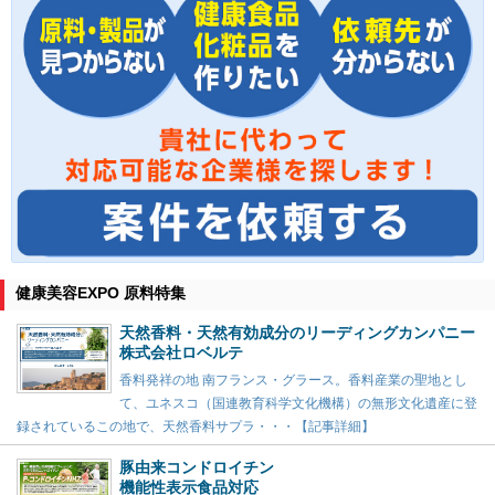
健康美容EXPO 原料特集
天然香料・天然有効成分のリーディングカンパニー
株式会社ロベルテ
香料発祥の地 南フランス・グラース。香料産業の聖地とし
て、ユネスコ（国連教育科学文化機構）の無形文化遺産に登
録されているこの地で、天然香料サプラ・・・【記事詳細】
豚由来コンドロイチン
機能性表示食品対応