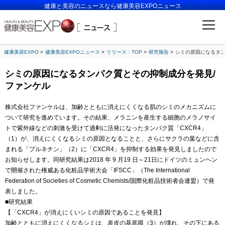
健康と美容のニュースなら健康美容EXPOニュース
健康美容EXPO
健康美容EXPOニュース
リリース：TOP
研究報告
シミの原因になるタン
シミの原因になるタンパク質とその抑制成分を発見/
ファンケル
株式会社ファンケルは、加齢とともに消えにくくなる肌のシミのメカニズムに
ついて研究を進めています。その結果、メラニンを産生する細胞のメラノサイ
トで紫外線などの刺激を受けて過剰に活発になったタンパク質「CXCR4」
（1）が、消えにくくなるシミの原因となることと、さらにサクラの葉などに含
まれる「プルネチン」（2）に「CXCR4」を抑制する効果を発見しましたので
お知らせします。同研究結果は2018 年 9 月19 日～21日にドイツのミュンヘン
で開催された権威ある化粧品学術大会「IFSCC」（The International
Federation of Societies of Cosmetic Chemists/国際化粧品技術者会連盟）で発
表しました。
■研究結果
【「CXCR4」が消えにくいシミの原因であることを発見】
加齢とともに消えにくくなるシミは、表皮の基底膜（3）が壊れ、その下にある