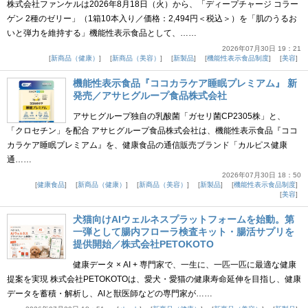
株式会社ファンケルは2026年8月18日（火）から、「ディープチャージ コラー
ゲン 2種のゼリー」（1箱10本入り／価格：2,494円＜税込＞）を「肌のうるお
いと弾力を維持する」機能性表示食品として、……
2026年07月30日 19：21
新商品（健康）
新商品（美容）
新製品
機能性表示食品制度
美容
機能性表示食品『ココカラケア睡眠プレミアム』 新
発売／アサヒグループ食品株式会社
アサヒグループ独自の乳酸菌「ガセリ菌CP2305株」と、
「クロセチン」を配合 アサヒグループ食品株式会社は、機能性表示食品『ココ
カラケア睡眠プレミアム』を、健康食品の通信販売ブランド「カルピス健康
通……
2026年07月30日 18：50
健康食品
新商品（健康）
新商品（美容）
新製品
機能性表示食品制度
美容
犬猫向けAIウェルネスプラットフォームを始動。第
一弾として腸内フローラ検査キット・腸活サプリを
提供開始／株式会社PETOKOTO
健康データ × AI + 専門家で、一生に、一匹一匹に最適な健康
提案を実現 株式会社PETOKOTOは、愛犬・愛猫の健康寿命延伸を目指し、健康
データを蓄積・解析し、AIと獣医師などの専門家が……