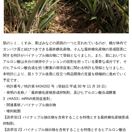
肌のシミ、くすみ、黄ばみなどの原因の一つと言われているのが、糖が体内で
タンパク質と結びつきできる最終糖化産物。そんな最終糖化産物の形成阻害に
関する特許がパイナップル抽出物にて登録となりました。また、肌においてヒ
アルロン酸は水分の保持やクッションの役割を担っている重要な成分です。そ
のヒアルロン酸合成を担う酵素の発現促進に関わる特許も登録となりました。
本特許により、肌トラブル改善に役立つ商品開発の支援を積極的に進めていく
予定です。
・特許番号／特許第 6434202 号（登録日:平成 30 年 11 月 16 日）
・発明の名称／「最終糖化産物形成抑制剤、及びヒアルロン酸合成酵素
3（HAS3）mRNA発現促進剤」
・関連素材／パイナップル抽出物
・権利範囲
【請求項1】パイナップル抽出物を含有することを特徴とする最終糖化産物形成
抑制剤。
【請求項 2】パイナップル抽出物を含有することを特徴とするヒアルロン酸合