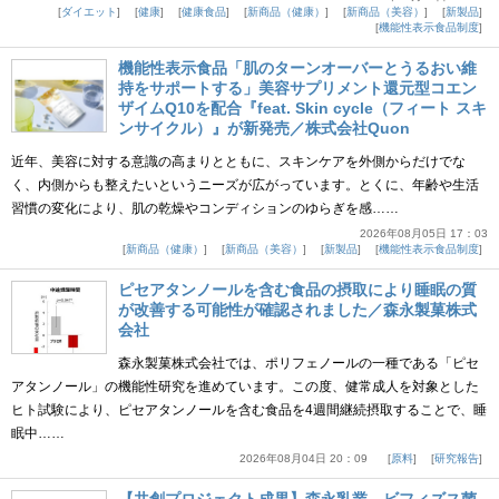
ダイエット
健康
健康食品
新商品（健康）
新商品（美容）
新製品
機能性表示食品制度
機能性表示食品「肌のターンオーバーとうるおい維
持をサポートする」美容サプリメント還元型コエン
ザイムQ10を配合『feat. Skin cycle（フィート スキ
ンサイクル）』が新発売／株式会社Quon
近年、美容に対する意識の高まりとともに、スキンケアを外側からだけでな
く、内側からも整えたいというニーズが広がっています。とくに、年齢や生活
習慣の変化により、肌の乾燥やコンディションのゆらぎを感……
2026年08月05日 17：03
新商品（健康）
新商品（美容）
新製品
機能性表示食品制度
ピセアタンノールを含む食品の摂取により睡眠の質
が改善する可能性が確認されました／森永製菓株式
会社
森永製菓株式会社では、ポリフェノールの一種である「ピセ
アタンノール」の機能性研究を進めています。この度、健常成人を対象とした
ヒト試験により、ピセアタンノールを含む食品を4週間継続摂取することで、睡
眠中……
2026年08月04日 20：09
原料
研究報告
【共創プロジェクト成果】森永乳業、ビフィズス菌