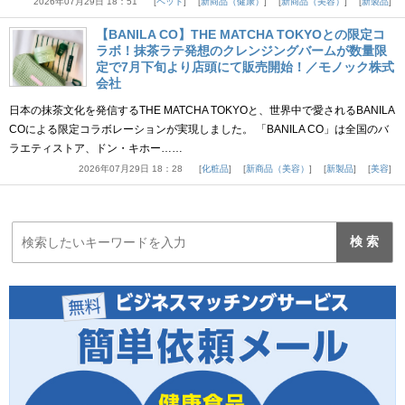
2026年07月29日 18：51
ペット
新商品（健康）
新商品（美容）
新製品
【BANILA CO】THE MATCHA TOKYOとの限定コ
ラボ！抹茶ラテ発想のクレンジングバームが数量限
定で7月下旬より店頭にて販売開始！／モノック株式
会社
日本の抹茶文化を発信するTHE MATCHA TOKYOと、世界中で愛されるBANILA
COによる限定コラボレーションが実現しました。 「BANILA CO」は全国のバ
ラエティストア、ドン・キホー……
2026年07月29日 18：28
化粧品
新商品（美容）
新製品
美容