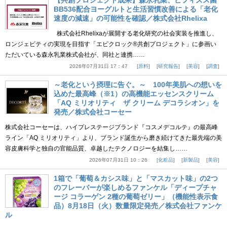
BB536配合ヨーグルトと生活習慣改善による「老化
速度の減速」の可能性を確認／株式会社Rhelixa
株式会社Rhelixaが展開する老化研究の社会実装を推進し、
ロンジェビティの実現を目指す「エピクロック®共創プロジェクト」に参画い
ただいている森永乳業株式会社が、同社と連携……
2026年07月31日 17：47
原料
研究報告
美容
調査
～老化という摂理に告ぐ。～ 100年美肌への想いを
込めた最高峰（※1）の高機能エッセンスクリーム
「AQ ミリオリティ ザ クリーム デコラシオン」を
発売／株式会社コーセー
株式会社コーセーは、ハイプレステージブランド『コスメデコルテ』の最高峰
ライン「AQ ミリオリティ」より、ブランド誕生から磨き続けてきた最先端の美
容皮膚科学と独自の官能品質、卓越したテクノロジーを結集し……
2026年07月31日 10：26
化粧品
新製品
美容
1箱で「葡萄＆カシス味」と「マスカット味」の2つ
のフレーバーが楽しめるファンケル「ディープチャ
ージ コラーゲン 2種の葡萄ゼリー」（機能性表示食
品）8月18日（火）数量限定発売／株式会社ファンケ
ル