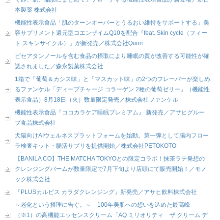
本製薬 株式会社
機能性表示食品「肌のターンオーバーとうるおい維持をサポートする」美
容サプリメント還元型コエンザイムQ10を配合『feat. Skin cycle（フィー
ト スキンサイクル）』が新発売／株式会社Quon
ピセアタンノールを含む食品の摂取により睡眠の質が改善する可能性が確
認されました／森永製菓株式会社
1箱で「葡萄＆カシス味」と「マスカット味」の2つのフレーバーが楽しめ
るファンケル「ディープチャージ コラーゲン 2種の葡萄ゼリー」（機能性
表示食品）8月18日（火）数量限定発売／株式会社ファンケル
機能性表示食品『ココカラケア睡眠プレミアム』 新発売／アサヒグルー
プ食品株式会社
犬猫向けAIウェルネスプラットフォームを始動。第一弾として腸内フロー
ラ検査キット・腸活サプリを提供開始／株式会社PETOKOTO
【BANILA CO】THE MATCHA TOKYOとの限定コラボ！抹茶ラテ発想の
クレンジングバームが数量限定で7月下旬より店頭にて販売開始！／モノ
ック株式会社
『PLUSカルピス カラダクレンジング』新発売／アサヒ飲料株式会社
～老化という摂理に告ぐ。～ 100年美肌への想いを込めた最高峰
（※1）の高機能エッセンスクリーム「AQ ミリオリティ ザ クリーム デ