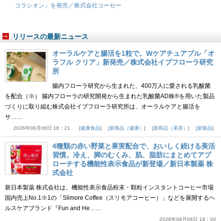
コラシオン」を発売／株式会社コーセー
リリースの最新ニュース
オーラルケアと腸活を1粒で。Wケアチュアブル「オ
ラフル クリア」新発売／株式会社イブフローラ研究
所
腸内フローラ研究から生まれた、400万人に愛される乳酸菌
を配合（※） 腸内フローラの研究開発から生まれた乳酸菌AD株®を用いた製品
づくりに取り組む株式会社イブフローラ研究所は、オーラルケアと腸活を
サ……
2026年08月06日 18：21
健康食品
新商品（健康）
新商品（美容）
新製品
4種類の赤い野菜と果実配合で、おいしく続ける美活
習慣。冷え、脚のむくみ、肌、脂肪にまとめてアプ
ローチする機能性表示食品が新登場／新日本製薬 株
式会社
新日本製薬 株式会社は、機能性表示食品粉末・顆粒インスタントコーヒー市場
国内売上No.1※1の「Slimore Coffee（スリモアコーヒー）」などを展開するヘ
ルスケアブランド『Fun and He……
2026年08月06日 18：00