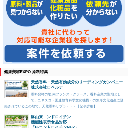
健康美容EXPO 原料特集
天然香料・天然有効成分のリーディングカンパニー
株式会社ロベルテ
香料発祥の地 南フランス・グラース。香料産業の聖地とし
て、ユネスコ（国連教育科学文化機構）の無形文化遺産に登
録されているこの地で、天然香料サプラ・・・【記事詳細】
豚由来コンドロイチン
機能性表示食品対応
「P-コンドロイチンNHZ」