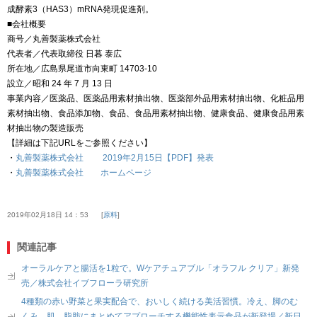
成酵素3（HAS3）mRNA発現促進剤。
■会社概要
商号／丸善製薬株式会社
代表者／代表取締役 日暮 泰広
所在地／広島県尾道市向東町 14703-10
設立／昭和 24 年 7 月 13 日
事業内容／医薬品、医薬品用素材抽出物、医薬部外品用素材抽出物、化粧品用
素材抽出物、食品添加物、食品、食品用素材抽出物、健康食品、健康食品用素
材抽出物の製造販売
【詳細は下記URLをご参照ください】
・
丸善製薬株式会社 2019年2月15日【PDF】発表
・
丸善製薬株式会社 ホームページ
2019年02月18日 14：53
原料
関連記事
オーラルケアと腸活を1粒で。Wケアチュアブル「オラフル クリア」新発
売／株式会社イブフローラ研究所
4種類の赤い野菜と果実配合で、おいしく続ける美活習慣。冷え、脚のむ
くみ、肌、脂肪にまとめてアプローチする機能性表示食品が新登場／新日