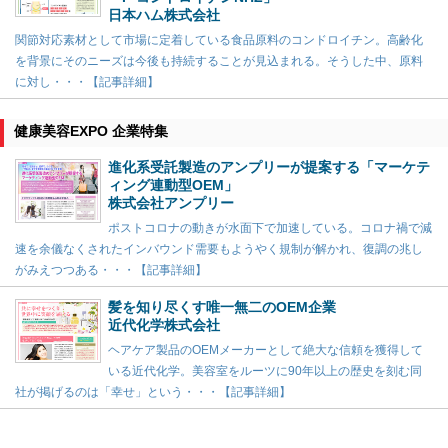
日本ハム株式会社
関節対応素材として市場に定着している食品原料のコンドロイチン。高齢化
を背景にそのニーズは今後も持続することが見込まれる。そうした中、原料
に対し・・・【記事詳細】
健康美容EXPO 企業特集
進化系受託製造のアンプリーが提案する「マーケテ
ィング連動型OEM」
株式会社アンプリー
ポストコロナの動きが水面下で加速している。コロナ禍で減
速を余儀なくされたインバウンド需要もようやく規制が解かれ、復調の兆し
がみえつつある・・・【記事詳細】
髪を知り尽くす唯一無二のOEM企業
近代化学株式会社
ヘアケア製品のOEMメーカーとして絶大な信頼を獲得して
いる近代化学。美容室をルーツに90年以上の歴史を刻む同
社が掲げるのは「幸せ」という・・・【記事詳細】