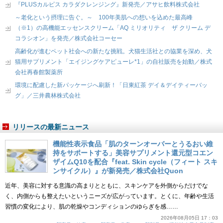
『PLUSカルピス カラダクレンジング』新発売／アサヒ飲料株式会社
～老化という摂理に告ぐ。～ 100年美肌への想いを込めた最高峰
（※1）の高機能エッセンスクリーム「AQ ミリオリティ ザ クリーム デ
コラシオン」を発売／株式会社コーセー
高齢化が進むペット社会への新たな挑戦。犬猫生活社との協業を深め、犬
猫用サプリメント「エイジングケアピューレ*1」の自社販売を始動／株式
会社再春館製薬所
環境に配慮した新パッケージへ刷新！「日東紅茶 デイ＆デイティーバッ
グ」／三井農林株式会社
リリースの最新ニュース
機能性表示食品「肌のターンオーバーとうるおい維
持をサポートする」美容サプリメント還元型コエン
ザイムQ10を配合『feat. Skin cycle（フィート スキ
ンサイクル）』が新発売／株式会社Quon
近年、美容に対する意識の高まりとともに、スキンケアを外側からだけでな
く、内側からも整えたいというニーズが広がっています。とくに、年齢や生活
習慣の変化により、肌の乾燥やコンディションのゆらぎを感……
2026年08月05日 17：03