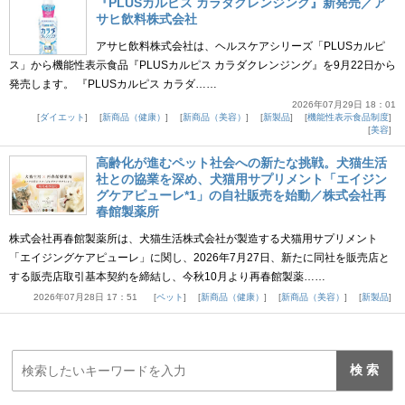
『PLUSカルピス カラダクレンジング』新発売／ア
サヒ飲料株式会社
アサヒ飲料株式会社は、ヘルスケアシリーズ「PLUSカルピ
ス」から機能性表示食品『PLUSカルピス カラダクレンジング』を9月22日から
発売します。 『PLUSカルピス カラダ……
2026年07月29日 18：01
ダイエット
新商品（健康）
新商品（美容）
新製品
機能性表示食品制度
美容
高齢化が進むペット社会への新たな挑戦。犬猫生活
社との協業を深め、犬猫用サプリメント「エイジン
グケアピューレ*1」の自社販売を始動／株式会社再
春館製薬所
株式会社再春館製薬所は、犬猫生活株式会社が製造する犬猫用サプリメント
「エイジングケアピューレ」に関し、2026年7月27日、新たに同社を販売店と
する販売店取引基本契約を締結し、今秋10月より再春館製薬……
2026年07月28日 17：51
ペット
新商品（健康）
新商品（美容）
新製品