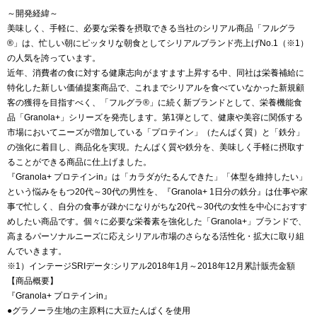
～開発経緯～
美味しく、手軽に、必要な栄養を摂取できる当社のシリアル商品「フルグラ
®」は、忙しい朝にピッタリな朝食としてシリアルブランド売上げNo.1（※1）
の人気を誇っています。
近年、消費者の食に対する健康志向がますます上昇する中、同社は栄養補給に
特化した新しい価値提案商品で、これまでシリアルを食べていなかった新規顧
客の獲得を目指すべく、「フルグラ®」に続く新ブランドとして、栄養機能食
品「Granola+」シリーズを発売します。第1弾として、健康や美容に関係する
市場においてニーズが増加している「プロテイン」（たんぱく質）と「鉄分」
の強化に着目し、商品化を実現。たんぱく質や鉄分を、美味しく手軽に摂取す
ることができる商品に仕上げました。
『Granola+ プロテインin』は「カラダがたるんできた」「体型を維持したい」
という悩みをもつ20代～30代の男性を、『Granola+ 1日分の鉄分』は仕事や家
事で忙しく、自分の食事が疎かになりがちな20代～30代の女性を中心におすす
めしたい商品です。個々に必要な栄養素を強化した「Granola+」ブランドで、
高まるパーソナルニーズに応えシリアル市場のさらなる活性化・拡大に取り組
んでいきます。
※1）インテージSRIデータ:シリアル2018年1月～2018年12月累計販売金額
【商品概要】
『Granola+ プロテインin』
●グラノーラ生地の主原料に大豆たんぱくを使用