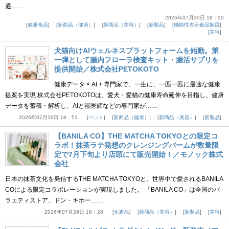
通……
2026年07月30日 18：50
健康食品
新商品（健康）
新商品（美容）
新製品
機能性表示食品制度
美容
犬猫向けAIウェルネスプラットフォームを始動。第
一弾として腸内フローラ検査キット・腸活サプリを
提供開始／株式会社PETOKOTO
健康データ × AI + 専門家で、一生に、一匹一匹に最適な健康
提案を実現 株式会社PETOKOTOは、愛犬・愛猫の健康寿命延伸を目指し、健康
データを蓄積・解析し、AIと獣医師などの専門家が……
2026年07月29日 18：51
ペット
新商品（健康）
新商品（美容）
新製品
【BANILA CO】THE MATCHA TOKYOとの限定コ
ラボ！抹茶ラテ発想のクレンジングバームが数量限
定で7月下旬より店頭にて販売開始！／モノック株式
会社
日本の抹茶文化を発信するTHE MATCHA TOKYOと、世界中で愛されるBANILA
COによる限定コラボレーションが実現しました。 「BANILA CO」は全国のバ
ラエティストア、ドン・キホー……
2026年07月29日 18：28
化粧品
新商品（美容）
新製品
美容