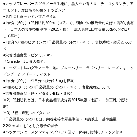
●ナッツフレーバーのグラノーラ生地に、黒大豆や青大豆、チョコクランチ、ア
ーモンド、かぼちゃの種をトッピング
●男性にも食べやすい甘さ控えめ
●1食分（60g）+低脂肪乳200ml（※2）で、朝食での推奨量たんぱく質20g含有
（「日本人の食事摂取基準（2015年版）」成人男性1日推奨量60gの3分の1と
して算出）
●1食分で6種のビタミンの1日必要量の3分の1（※3）、食物繊維・鉄分たっぷ
り
●栄養機能食品（ビタミンB6）
『Granola+ 1日分の鉄分』
●ヨーグルト味のグラノーラ生地にブルーベリー・ラズベリー・レーズンをトッ
ピングしたデザートテイスト
●1食分（50g）で1日分の鉄分6.8mgを摂取
●8種のビタミンの1日必要量の3分の1（※3）、食物繊維たっぷり
●栄養機能食品（鉄・ビタミンB12・葉酸）
※2）低脂肪乳とは、日本食品標準成分表2015年版（七訂）「加工乳（低脂
肪）」
※3）6種（8種）のビタミン
1日必要量の3分の1とは、栄養素等表示基準値（18歳以上、基準熱量
2,200kcal）を1とした場合の割合
●パッケージは、スタンディングパウチ型で、保存に便利なチャック付き