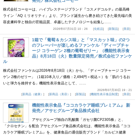
発売／株式会社コーセー
株式会社コーセーは、ハイプレステージブランド『コスメデコルテ』の最高峰
ライン「AQ ミリオリティ」より、ブランド誕生から磨き続けてきた最先端の美
容皮膚科学と独自の官能品質、卓越したテクノロジーを結集し……
2026年07月31日 10：26
化粧品
新製品
美容
1箱で「葡萄＆カシス味」と「マスカット味」の2つ
のフレーバーが楽しめるファンケル「ディープチャ
ージ コラーゲン 2種の葡萄ゼリー」（機能性表示食
品）8月18日（火）数量限定発売／株式会社ファンケ
ル
株式会社ファンケルは2026年8月18日（火）から、「ディープチャージ コラー
ゲン 2種のゼリー」（1箱10本入り／価格：2,494円＜税込＞）を「肌のうるお
いと弾力を維持する」機能性表示食品として、……
2026年07月30日 19：21
新商品（健康）
新商品（美容）
新製品
機能性表示食品制度
美容
機能性表示食品『ココカラケア睡眠プレミアム』 新
発売／アサヒグループ食品株式会社
アサヒグループ独自の乳酸菌「ガセリ菌CP2305株」と、
「クロセチン」を配合 アサヒグループ食品株式会社は、機能性表示食品『ココ
カラケア睡眠プレミアム』を、健康食品の通信販売ブランド「カルピス健康