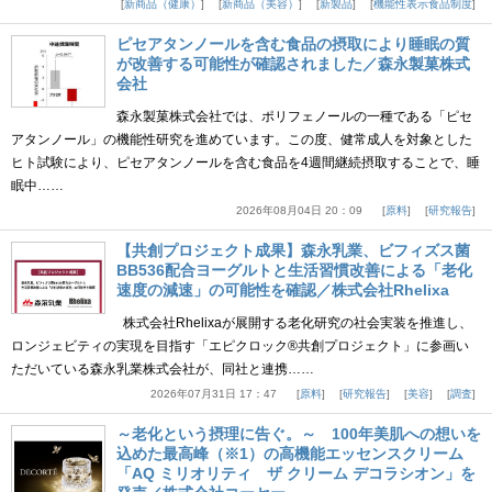
新商品（健康）
新商品（美容）
新製品
機能性表示食品制度
ピセアタンノールを含む食品の摂取により睡眠の質
が改善する可能性が確認されました／森永製菓株式
会社
森永製菓株式会社では、ポリフェノールの一種である「ピセ
アタンノール」の機能性研究を進めています。この度、健常成人を対象とした
ヒト試験により、ピセアタンノールを含む食品を4週間継続摂取することで、睡
眠中……
2026年08月04日 20：09
原料
研究報告
【共創プロジェクト成果】森永乳業、ビフィズス菌
BB536配合ヨーグルトと生活習慣改善による「老化
速度の減速」の可能性を確認／株式会社Rhelixa
株式会社Rhelixaが展開する老化研究の社会実装を推進し、
ロンジェビティの実現を目指す「エピクロック®共創プロジェクト」に参画い
ただいている森永乳業株式会社が、同社と連携……
2026年07月31日 17：47
原料
研究報告
美容
調査
～老化という摂理に告ぐ。～ 100年美肌への想いを
込めた最高峰（※1）の高機能エッセンスクリーム
「AQ ミリオリティ ザ クリーム デコラシオン」を