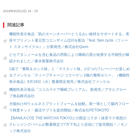
2019年05月13日 16：25
関連記事
機能性表示食品「肌のターンオーバーとうるおい維持をサポートする」美
容サプリメント還元型コエンザイムQ10を配合『feat. Skin cycle（フィー
ト スキンサイクル）』が新発売／株式会社Quon
ピセアタンノールを含む食品の摂取により睡眠の質が改善する可能性が確
認されました／森永製菓株式会社
1箱で「葡萄＆カシス味」と「マスカット味」の2つのフレーバーが楽しめ
るファンケル「ディープチャージ コラーゲン 2種の葡萄ゼリー」（機能性
表示食品）8月18日（火）数量限定発売／株式会社ファンケル
機能性表示食品『ココカラケア睡眠プレミアム』 新発売／アサヒグルー
プ食品株式会社
犬猫向けAIウェルネスプラットフォームを始動。第一弾として腸内フロー
ラ検査キット・腸活サプリを提供開始／株式会社PETOKOTO
【BANILA CO】THE MATCHA TOKYOとの限定コラボ！抹茶ラテ発想の
クレンジングバームが数量限定で7月下旬より店頭にて販売開始！／モノ
ック株式会社