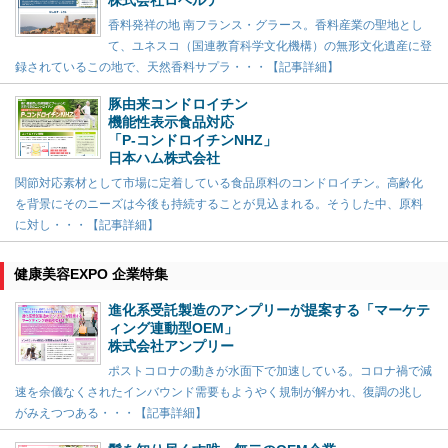
香料発祥の地 南フランス・グラース。香料産業の聖地とし
て、ユネスコ（国連教育科学文化機構）の無形文化遺産に登
録されているこの地で、天然香料サプラ・・・【記事詳細】
豚由来コンドロイチン
機能性表示食品対応
「P-コンドロイチンNHZ」
日本ハム株式会社
関節対応素材として市場に定着している食品原料のコンドロイチン。高齢化
を背景にそのニーズは今後も持続することが見込まれる。そうした中、原料
に対し・・・【記事詳細】
健康美容EXPO 企業特集
進化系受託製造のアンプリーが提案する「マーケテ
ィング連動型OEM」
株式会社アンプリー
ポストコロナの動きが水面下で加速している。コロナ禍で減
速を余儀なくされたインバウンド需要もようやく規制が解かれ、復調の兆し
がみえつつある・・・【記事詳細】