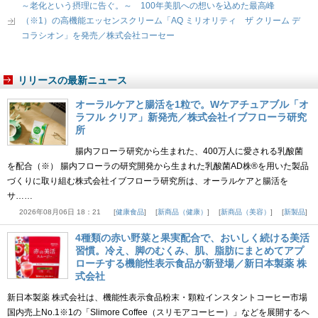
～老化という摂理に告ぐ。～ 100年美肌への想いを込めた最高峰
（※1）の高機能エッセンスクリーム「AQ ミリオリティ ザ クリーム デ
コラシオン」を発売／株式会社コーセー
リリースの最新ニュース
オーラルケアと腸活を1粒で。Wケアチュアブル「オ
ラフル クリア」新発売／株式会社イブフローラ研究
所
腸内フローラ研究から生まれた、400万人に愛される乳酸菌
を配合（※） 腸内フローラの研究開発から生まれた乳酸菌AD株®を用いた製品
づくりに取り組む株式会社イブフローラ研究所は、オーラルケアと腸活を
サ……
2026年08月06日 18：21
健康食品
新商品（健康）
新商品（美容）
新製品
4種類の赤い野菜と果実配合で、おいしく続ける美活
習慣。冷え、脚のむくみ、肌、脂肪にまとめてアプ
ローチする機能性表示食品が新登場／新日本製薬 株
式会社
新日本製薬 株式会社は、機能性表示食品粉末・顆粒インスタントコーヒー市場
国内売上No.1※1の「Slimore Coffee（スリモアコーヒー）」などを展開するヘ