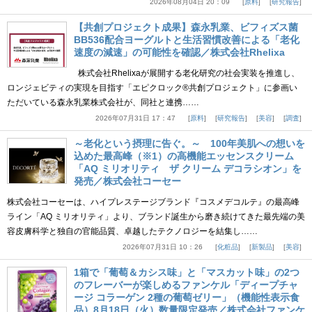
2026年08月04日 20：09
原料
研究報告
【共創プロジェクト成果】森永乳業、ビフィズス菌
BB536配合ヨーグルトと生活習慣改善による「老化
速度の減速」の可能性を確認／株式会社Rhelixa
株式会社Rhelixaが展開する老化研究の社会実装を推進し、
ロンジェビティの実現を目指す「エピクロック®共創プロジェクト」に参画い
ただいている森永乳業株式会社が、同社と連携……
2026年07月31日 17：47
原料
研究報告
美容
調査
～老化という摂理に告ぐ。～ 100年美肌への想いを
込めた最高峰（※1）の高機能エッセンスクリーム
「AQ ミリオリティ ザ クリーム デコラシオン」を
発売／株式会社コーセー
株式会社コーセーは、ハイプレステージブランド『コスメデコルテ』の最高峰
ライン「AQ ミリオリティ」より、ブランド誕生から磨き続けてきた最先端の美
容皮膚科学と独自の官能品質、卓越したテクノロジーを結集し……
2026年07月31日 10：26
化粧品
新製品
美容
1箱で「葡萄＆カシス味」と「マスカット味」の2つ
のフレーバーが楽しめるファンケル「ディープチャ
ージ コラーゲン 2種の葡萄ゼリー」（機能性表示食
品）8月18日（火）数量限定発売／株式会社ファンケ