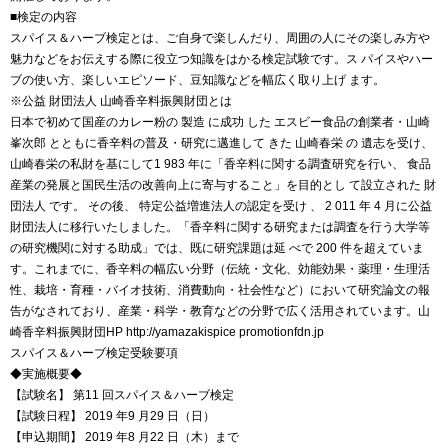
■検定の内容
スパイス＆ハーブ検定とは、ご自身で楽しんだり、周囲の人にその楽しみ方や
魅力などをお伝えする際に役立つ知識をはかる検定試験です。ス パイスやハー
ブの使い方、楽しいエピソード、豆知識などを幅広く取り上げ ます。
※公益 財団法人 山崎香辛料振興財団とは
日本で初めて国産のカレー粉の 製造 に成功 した エスビー食品の創業者・山崎
峯次郎 とともに香辛料の普及・研究に邁進して きた 山崎春栄 の 遺志を受け、
山崎春栄の私財を基にして1 983 年に「香辛料に関する調査研究を行い、 食品
産業の発展と国民生活の改善向上に寄与すること」を目的とし て設立された 財
団法人 です。 その後、 特定公益増進法人の認定を受け 、 2 011 年 4 月に公益
財団法人に移行いたしました。「香辛料に関する研究または調査を行う大学等
の研究機関に対する助成」では、既に研究課題は延 べで 200 件を超えていま
す。これまでに、香辛料の幅広い分野（伝統・文化、効能効果・薬理・生理活
性、栽培・育種・バイオ技術、消費動向・社会性など）において研究論文の報
告がなされており、産業・科学・教育などの分野で広く活用されています。山
崎香辛料振興財団HP http://yamazakispice promotionfdn.jp
スパイス＆ハーブ検定受験要項
◆実施概要◆
【試験名】 第11 回スパイス＆ハーブ検定
【試験日程】 2019 年9 月29 日（日）
【申込期間】 2019 年8 月22 日（木）まで