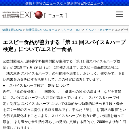
健康と美容のニュースなら健康美容EXPOニュース
健康美容EXPO
健康美容EXPOニュース
リリース：TOP
イベント・セミナー
エスビー食
エスビー食品が協力する「第 11 回スパイス＆ハーブ
検定」について/エスビー食品
公益財団法人 山崎香辛料振興財団が主催する「第 11 回スパイス＆ハーブ検
定」が 2019 年9 月 29 日（日）に開催されます。エスビー食品株式会社は、
「地の恵み スパイス＆ハーブ」の可能性を追求し、おいしく、健やかで、明る
い未来をカタチにする活動として、この検定に協力しています。
■「 スパイス＆ハーブ検定 」制度 について
近年、「食の多様化」、「国際化」、「健康への関 心の高まり」などを背景
に、 スパイス＆ハーブへの 注目が高まってい ます。「スパイス＆ハーブ検
定」制度は スパイス ＆ハーブ について体系的かつ効率的に学べる手段・機会
を広く一般の方々に提供する取り組みです。学んだ「証し」を“資格の取得”とい
う形で具現化することにより、スパイス＆ハーブの魅力や正しい知識を知って
頂き、 より豊かな食生活や暮らしの発展に貢献する目的で、2009年より年 1 回
開催しております。