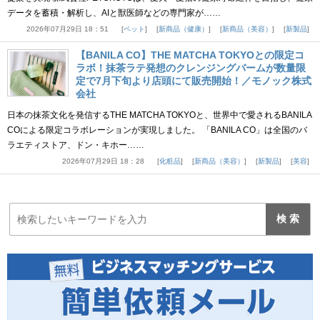
データを蓄積・解析し、AIと獣医師などの専門家が……
2026年07月29日 18：51
ペット
新商品（健康）
新商品（美容）
新製品
【BANILA CO】THE MATCHA TOKYOとの限定コ
ラボ！抹茶ラテ発想のクレンジングバームが数量限
定で7月下旬より店頭にて販売開始！／モノック株式
会社
日本の抹茶文化を発信するTHE MATCHA TOKYOと、世界中で愛されるBANILA
COによる限定コラボレーションが実現しました。 「BANILA CO」は全国のバ
ラエティストア、ドン・キホー……
2026年07月29日 18：28
化粧品
新商品（美容）
新製品
美容