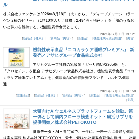
ル
株式会社ファンケルは2026年8月18日（火）から、「ディープチャージ コラー
ゲン 2種のゼリー」（1箱10本入り／価格：2,494円＜税込＞）を「肌のうるお
いと弾力を維持する」機能性表示食品として、……
2026年07月30日 19：21
新商品（健康）
新商品（美容）
新製品
機能性表示食品制度
美容
機能性表示食品『ココカラケア睡眠プレミアム』 新
発売／アサヒグループ食品株式会社
アサヒグループ独自の乳酸菌「ガセリ菌CP2305株」と、
「クロセチン」を配合 アサヒグループ食品株式会社は、機能性表示食品『ココ
カラケア睡眠プレミアム』を、健康食品の通信販売ブランド「カルピス健康
通……
2026年07月30日 18：50
健康食品
新商品（健康）
新商品（美容）
新製品
機能性表示食品制度
美容
犬猫向けAIウェルネスプラットフォームを始動。第
一弾として腸内フローラ検査キット・腸活サプリを
提供開始／株式会社PETOKOTO
健康データ × AI + 専門家で、一生に、一匹一匹に最適な健康
提案を実現 株式会社PETOKOTOは、愛犬・愛猫の健康寿命延伸を目指し、健康