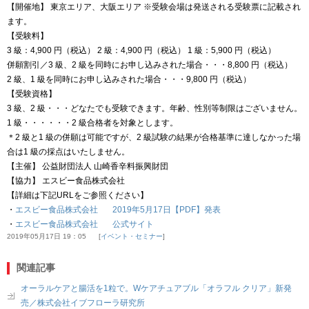
【開催地】 東京エリア、大阪エリア ※受験会場は発送される受験票に記載され
ます。
【受験料】
3 級：4,900 円（税込） 2 級：4,900 円（税込） 1 級：5,900 円（税込）
併願割引／3 級、2 級を同時にお申し込みされた場合・・・8,800 円（税込）
2 級、1 級を同時にお申し込みされた場合・・・9,800 円（税込）
【受験資格】
3 級、2 級・・・どなたでも受験できます。年齢、性別等制限はございません。
1 級・・・・・・2 級合格者を対象とします。
＊2 級と1 級の併願は可能ですが、2 級試験の結果が合格基準に達しなかった場
合は1 級の採点はいたしません。
【主催】 公益財団法人 山崎香辛料振興財団
【協力】 エスビー食品株式会社
【詳細は下記URLをご参照ください】
・
エスビー食品株式会社 2019年5月17日【PDF】発表
・
エスビー食品株式会社 公式サイト
2019年05月17日 19：05
イベント・セミナー
関連記事
オーラルケアと腸活を1粒で。Wケアチュアブル「オラフル クリア」新発
売／株式会社イブフローラ研究所