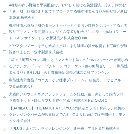
4種類の赤い野菜と果実配合で、おいしく続ける美活習慣。冷え、脚のむ
くみ、肌、脂肪にまとめてアプローチする機能性表示食品が新登場／新日
本製薬 株式会社
機能性表示食品「肌のターンオーバーとうるおい維持をサポートする」美
容サプリメント還元型コエンザイムQ10を配合『feat. Skin cycle（フィー
ト スキンサイクル）』が新発売／株式会社Quon
ピセアタンノールを含む食品の摂取により睡眠の質が改善する可能性が確
認されました／森永製菓株式会社
1箱で「葡萄＆カシス味」と「マスカット味」の2つのフレーバーが楽しめ
るファンケル「ディープチャージ コラーゲン 2種の葡萄ゼリー」（機能性
表示食品）8月18日（火）数量限定発売／株式会社ファンケル
機能性表示食品『ココカラケア睡眠プレミアム』 新発売／アサヒグルー
プ食品株式会社
犬猫向けAIウェルネスプラットフォームを始動。第一弾として腸内フロー
ラ検査キット・腸活サプリを提供開始／株式会社PETOKOTO
【BANILA CO】THE MATCHA TOKYOとの限定コラボ！抹茶ラテ発想の
クレンジングバームが数量限定で7月下旬より店頭にて販売開始！／モノ
ック株式会社
『PLUSカルピス カラダクレンジング』新発売／アサヒ飲料株式会社