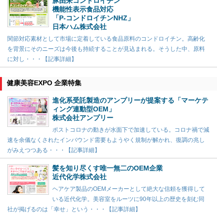
豚由来コンドロイチン
機能性表示食品対応
「P-コンドロイチンNHZ」
日本ハム株式会社
関節対応素材として市場に定着している食品原料のコンドロイチン。高齢化
を背景にそのニーズは今後も持続することが見込まれる。そうした中、原料
に対し・・・【記事詳細】
健康美容EXPO 企業特集
進化系受託製造のアンプリーが提案する「マーケテ
ィング連動型OEM」
株式会社アンプリー
ポストコロナの動きが水面下で加速している。コロナ禍で減
速を余儀なくされたインバウンド需要もようやく規制が解かれ、復調の兆し
がみえつつある・・・【記事詳細】
髪を知り尽くす唯一無二のOEM企業
近代化学株式会社
ヘアケア製品のOEMメーカーとして絶大な信頼を獲得して
いる近代化学。美容室をルーツに90年以上の歴史を刻む同
社が掲げるのは「幸せ」という・・・【記事詳細】