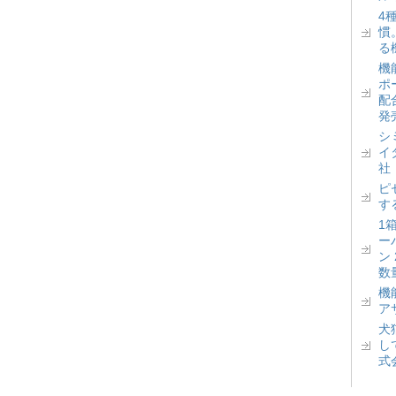
4
慣
る
機
ポ
配
発
シ
イ
社
ピ
す
1
ー
ン
数
機
ア
犬
し
式