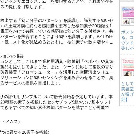
「匂いセンサエコシステム」を実現することで、これまで存在
ビスの提供を目指します。
が検出する「匂い分子のパターン」を認識し、識別する匂いセ
T）の圧電薄膜に異なる感応膜を塗布した検知素子20種類を1
。電圧をかけて共振している感応膜に匂い分子を付着させ、共
ポスト
パターンを照合することにより匂いを識別します。PZTの圧
る。コ
型・低コスト化が見込めるとともに、検知素子の数を増やすこ
ウンド
兆しが
ションの概要
ションとして、これまで業務用消臭・除菌剤「ペポパ」や臭気
策製品を提供してきました。また、シーンに応じて複数の香り
性芳香装置「アロマシューター」を活用した空間演出ソリュー
のソリューションに匂いセンシングを組み合わせることで、臭
するサービスの提供を目指します。
として
美容室
が掲げ
センサの評価用サンプルについて販売開始を予定しています。本
細】
20種類の素子を搭載したセンサチップ9組および基本ソフト
用できるすべての匂い素子検知パターンを試すことが可能で
ットメムス）
ずつに異なる20素子を搭載）