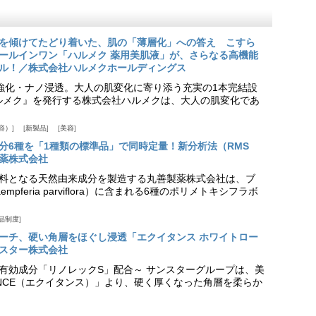
を傾けてたどり着いた、肌の「薄層化」への答え こすら
ールインワン「ハルメク 薬用美肌液」が、さらなる高機能
ル！／株式会社ハルメクホールディングス
ア強化・ナノ浸透。大人の肌変化に寄り添う充実の1本完結設
『ハルメク』を発行する株式会社ハルメクは、大人の肌変化であ
容）
新製品
美容
分6種を「1種類の標準品」で同時定量！新分析法（RMS
薬株式会社
料となる天然由来成分を製造する丸善製薬株式会社は、ブ
pferia parviflora）に含まれる6種のポリメトキシフラボ
品制度
プローチ、硬い角層をほぐし浸透「エクイタンス ホワイトロー
スター株式会社
美白有効成分「リノレックS」配合～ サンスターグループは、美
ANCE（エクイタンス）」より、硬く厚くなった角層を柔らか