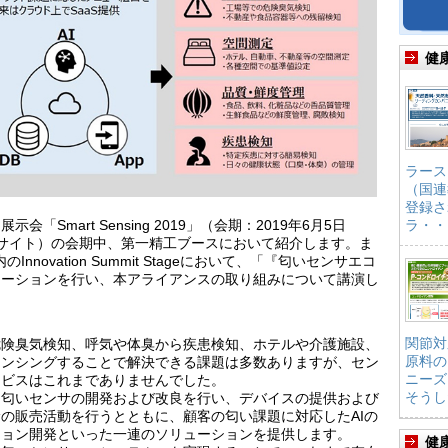
健
ラース
（国連
登録さ
ラ・・
Smart Sensing 2019」（会期：2019年6月5日
サイト）の会期中、第一精工ブースにおいて紹介します。ま
nnovation Summit Stageにおいて、「『匂いセンサエコ
テーションを行い、本アライアンスの取り組みについて講演し
関節対
危険臭気検知、呼気や体臭から疾患検知、ホテルや介護施設、
原料の
センシングすることで解決できる課題は多数ありますが、セン
ニーズ
ービスはこれまでありませんでした。
そうし
た匂いセンサの開発および改良を行い、デバイスの提供および
の販売活動を行うとともに、顧客の匂い課題に対応したAIの
ション開発といった一連のソリューションを提供します。
健