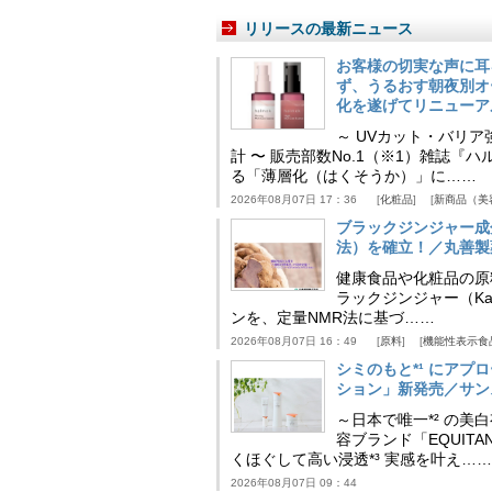
リリースの最新ニュース
お客様の切実な声に耳
ず、うるおす朝夜別オ
化を遂げてリニューア
～ UVカット・バリ
計 〜 販売部数No.1（※1）雑誌
る「薄層化（はくそうか）」に……
2026年08月07日 17：36
化粧品
新商品（美
ブラックジンジャー成
法）を確立！／丸善製
健康食品や化粧品の原
ラックジンジャー（Kaem
ンを、定量NMR法に基づ……
2026年08月07日 16：49
原料
機能性表示食
シミのもと*¹ にア
ション」新発売／サン
～日本で唯一*² の
容ブランド「EQUIT
くほぐして高い浸透*³ 実感を叶え……
2026年08月07日 09：44