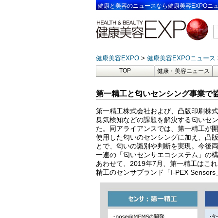
健康と美容のニュースなら健康美容EXPOニ
健康美容EXPO
健康美容EXPOニュース
TOP
健康・美容ニュース
第一精工と匂いセンシング事業で協
第一精工株式会社および、凸版印刷株式
臭気検知などの課題を解決する匂いセ
た。同アライアンスでは、第一精工が開発
使用した匂いのセンシングに加え、凸版
とで、匂いの識別や判断を実現。今後両
一連の「匂いセンサエコシステム」の
あわせて、2019年7月、第一精工は
精工のセンサブランド「I-PEX Sens