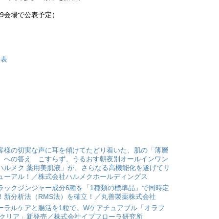
019会場で公表予定）
発表
客様の切実な声に耳を傾けてたどり着いた、肌の「薄層
」への答え こすらず、うるおす朝夜別オールインワン
ハルメク 薬用美肌液」が、さらなる高機能化を遂げてリ
ューアル！／株式会社ハルメクホールディングス
ラックジンジャー成分6種を「1種類の標準品」で同時定
！新分析法（RMS法）を確立！／丸善製薬株式会社
ーラルケアと腸活を1粒で。Wケアチュアブル「オラフ
 クリア」新発売／株式会社イブフローラ研究所