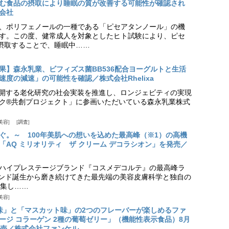
む食品の摂取により睡眠の質が改善する可能性が確認され
会社
、ポリフェノールの一種である「ピセアタンノール」の機
す。この度、健常成人を対象としたヒト試験により、ピセ
摂取することで、睡眠中……
果】森永乳業、ビフィズス菌BB536配合ヨーグルトと生活
度の減速」の可能性を確認／株式会社Rhelixa
aが展開する老化研究の社会実装を推進し、ロンジェビティの実現
ク®共創プロジェクト」に参画いただいている森永乳業株式
美容
調査
ぐ。～ 100年美肌への想いを込めた最高峰（※1）の高機
「AQ ミリオリティ ザ クリーム デコラシオン」を発売／
ハイプレステージブランド『コスメデコルテ』の最高峰ラ
ランド誕生から磨き続けてきた最先端の美容皮膚科学と独自の
集し……
美容
味」と「マスカット味」の2つのフレーバーが楽しめるファ
ージ コラーゲン 2種の葡萄ゼリー」（機能性表示食品）8月
発売／株式会社ファンケル