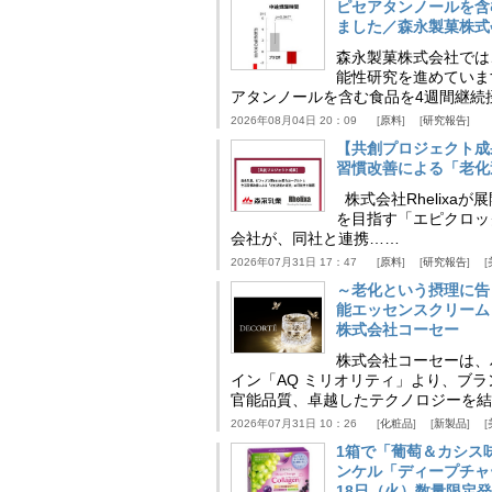
ピセアタンノールを含
ました／森永製菓株式
森永製菓株式会社では
能性研究を進めていま
アタンノールを含む食品を4週間継続
2026年08月04日 20：09
原料
研究報告
【共創プロジェクト成
習慣改善による「老化速
株式会社Rhelix
を目指す「エピクロッ
会社が、同社と連携……
2026年07月31日 17：47
原料
研究報告
～老化という摂理に告
能エッセンスクリーム
株式会社コーセー
株式会社コーセーは、
イン「AQ ミリオリティ」より、ブ
官能品質、卓越したテクノロジーを結
2026年07月31日 10：26
化粧品
新製品
1箱で「葡萄＆カシス
ンケル「ディープチャ
18日（火）数量限定