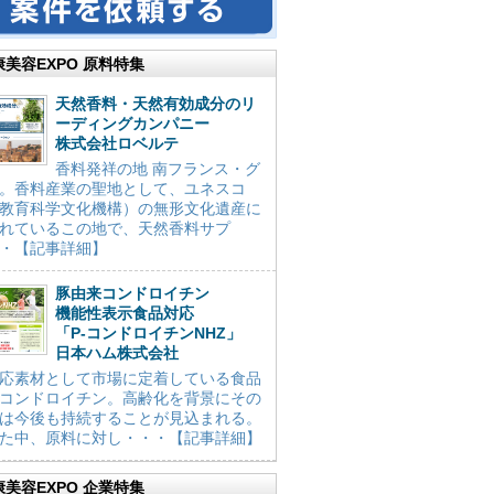
康美容EXPO 原料特集
天然香料・天然有効成分のリ
ーディングカンパニー
株式会社ロベルテ
香料発祥の地 南フランス・グ
。香料産業の聖地として、ユネスコ
教育科学文化機構）の無形文化遺産に
れているこの地で、天然香料サプ
・【記事詳細】
豚由来コンドロイチン
機能性表示食品対応
「P-コンドロイチンNHZ」
日本ハム株式会社
応素材として市場に定着している食品
コンドロイチン。高齢化を背景にその
は今後も持続することが見込まれる。
た中、原料に対し・・・【記事詳細】
康美容EXPO 企業特集