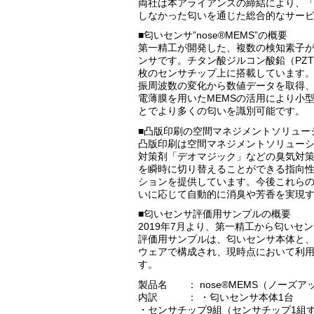
両社は本アライアンスの締結により、
しなかった匂いを通じた総合的なサー
■匂いセンサ”nose®MEMS”の概要
第一精工が開発した、複数の検知素子
ンサです。チタン酸ジルコン酸鉛（PZ
枚のセンサチップ上に搭載しています
振周波数の変化から数値データを取得、
電薄膜を用いたMEMSの活用により小
とでより多くの匂いを識別可能です。
■凸版印刷の空間マネジメントソリュー
凸版印刷は空間マネジメントソリュー
対策剤「デオマジック」などの臭気対
を瞬時に切り替えることができる指向
ションを提供しています。今後これら
いに応じて自動的に消臭や芳香を実現
■匂いセンサ評価用サンプルの概要
2019年7月より、第一精工から匂い
評価用サンプルは、匂いセンサ本体と、
ウェアで構成され、現時点において利
す。
製品名 ： nose®MEMS（ノーズア
内訳 ： ・匂いセンサ本体1台
・センサチップ9組（センサチップ1組