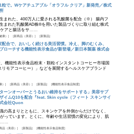
1粒で。Wケアチュアブル「オラフル クリア」新発売／株式
所
生まれた、400万人に愛される乳酸菌を配合（※） 腸内フ
生まれた乳酸菌AD株®を用いた製品づくりに取り組む株式
ケアと腸活をサ……
健康）
新商品（美容）
新製品
実配合で、おいしく続ける美活習慣。冷え、脚のむくみ、
プローチする機能性表示食品が新登場／新日本製薬 株式会
は、機能性表示食品粉末・顆粒インスタントコーヒー市場国
offee（スリモアコーヒー）」などを展開するヘルスケアブランド
康）
新商品（美容）
新製品
機能性表示食品制度
ターンオーバーとうるおい維持をサポートする」美容サプ
Q10を配合『feat. Skin cycle（フィート スキンサイ
式会社Quon
識の高まりとともに、スキンケアを外側からだけでなく、
がっています。とくに、年齢や生活習慣の変化により、肌
……
商品（美容）
新製品
機能性表示食品制度