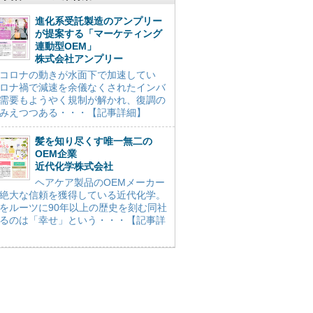
進化系受託製造のアンプリー
が提案する「マーケティング
連動型OEM」
株式会社アンプリー
コロナの動きが水面下で加速してい
ロナ禍で減速を余儀なくされたインバ
需要もようやく規制が解かれ、復調の
みえつつある・・・【記事詳細】
髪を知り尽くす唯一無二の
OEM企業
近代化学株式会社
ヘアケア製品のOEMメーカー
絶大な信頼を獲得している近代化学。
をルーツに90年以上の歴史を刻む同社
るのは「幸せ」という・・・【記事詳