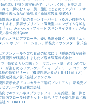
種類の赤い野菜と果実配合で、おいしく続ける美活習
。冷え、脚のむくみ、肌、脂肪にまとめてアプローチす
機能性表示食品が新登場／新日本製薬 株式会社
能性表示食品「肌のターンオーバーとうるおい維持をサ
ートする」美容サプリメント還元型コエンザイムQ10を
合『feat. Skin cycle（フィート スキンサイクル）』が新
売／株式会社Quon
ミのもと*¹ にアプローチ、硬い角層をほぐし浸透「エク
タンス ホワイトローション」新発売／サンスター株式会
セアタンノールを含む食品の摂取により睡眠の質が改善
る可能性が確認されました／森永製菓株式会社
箱で「葡萄＆カシス味」と「マスカット味」の2つのフレ
バーが楽しめるファンケル「ディープチャージ コラーゲ
 2種の葡萄ゼリー」（機能性表示食品）8月18日（火）
量限定発売／株式会社ファンケル
能性表示食品『ココカラケア睡眠プレミアム』 新発売／
サヒグループ食品株式会社
猫向けAIウェルネスプラットフォームを始動。第一弾と
て腸内フローラ検査キット・腸活サプリを提供開始／株
会社PETOKOTO