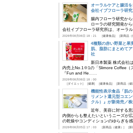
オーラルケアと腸活を
会社イブフローラ研究
腸内フローラ研究から
ローラの研究開発から
会社イブフローラ研究所は、オーラル
2026年08月06日 18：21
健康食品
新商品（
4種類の赤い野菜と果
肌、脂肪にまとめてア
社
新日本製薬 株式会社
内売上No.1※1の「Slimore C
『Fun and He……
2026年08月06日 18：00
ダイエット
健康
健康食品
新商品（健
機能性表示食品「肌の
リメント還元型コエンザイム
クル）』が新発売／株
近年、美容に対する意
内側からも整えたいというニーズが広
の乾燥やコンディションのゆらぎを感
2026年08月05日 17：03
新商品（健康）
新