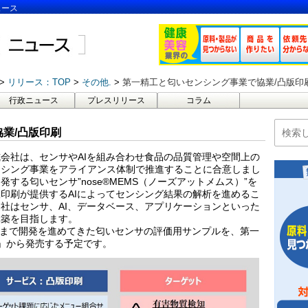
ュース
リリース：TOP
その他.
第一精工と匂いセンシング事業で協業/凸版印
行政ニュース
プレスリリース
コラム
業/凸版印刷
会社は、センサやAIを組み合わせ食品の品質管理や空間上の
ンシング事業をアライアンス体制で推進することに合意しまし
する匂いセンサ”nose®MEMS（ノーズアットメムス）”を
印刷が提供するAIによってセンシング結果の解析を進めるこ
社はセンサ、AI、データベース、アプリケーションといった
構築を目指します。
これまで開発を進めてきた匂いセンサの評価用サンプルを、第一
ors」から発売する予定です。