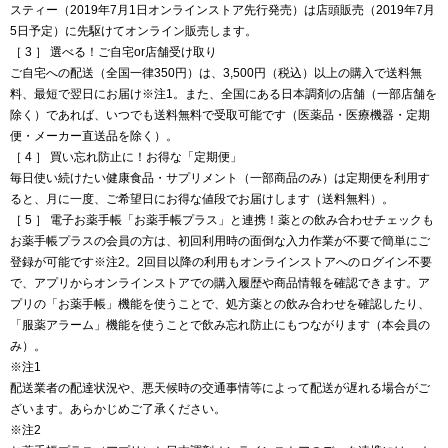
スティー（2019年7月1日オンラインストア先行発売）は店頭販売（2019年7月
5日予定）に先駆けてオンライン販売します。
［ 3 ］ 選べる！ご自宅or店舗受け取り
ご自宅への配送（全国一律350円）は、3,500円（税込）以上の購入で送料無
料、最短で翌日にお届け※注1。また、全国にある日本調剤の店舗（一部店舗を
除く）であれば、いつでも送料無料で受取可能です（医薬品・医療機器・定期
便・メーカー直送品を除く）。
［ 4 ］ 買い忘れ防止に！お得な「定期便」
毎日使い続けたい健康食品・サプリメント（一部商品のみ）は定期便を利用す
ると、月に一度、ご希望日にお得な値段でお届けします（送料無料）。
［ 5 ］ 電子お薬手帳「お薬手帳プラス」と連携！薬との飲み合わせチェックも
お薬手帳プラスの会員の方は、初回利用時の面倒な入力作業が不要で簡単にご
登録が可能です※注2。2回目以降の利用もオンラインストアへのログイン不要
で、アプリからオンラインストアでの購入履歴や商品情報を確認できます。ア
プリの「お薬手帳」機能を使うことで、処方薬との飲み合わせを確認したり、
「服薬アラーム」機能を使うことで飲み忘れ防止にもつながります（本会員の
み）。
※注1
配送業者の配達状況や、悪天候時の交通事情等によって配送が遅れる場合がご
ざいます。あらかじめご了承ください。
※注2