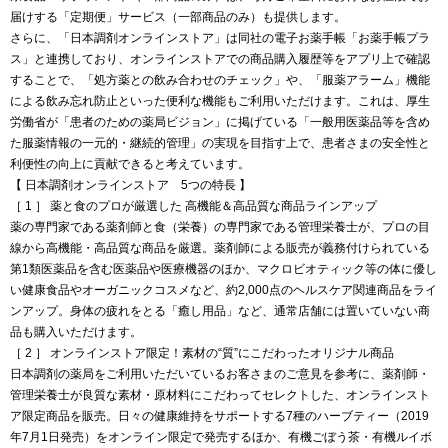
届けする「定期便」サービス（一部商品のみ）も提供します。
さらに、「日本調剤オンラインストア」は同社の電子お薬手帳「お薬手帳プラ
ス」と連携しており、オンラインストアでの商品購入履歴等をアプリ上で確認
することで、「処方薬との飲み合わせのチェック」や、「服薬アラーム」機能
による飲み忘れ防止といった便利な機能もご利用いただけます。これは、厚生
労働省が「患者のための薬局ビジョン」に掲げている「一般用医薬品等を含め
た服薬情報の一元的・継続的管理」の実現を目指す上で、患者さまの安全性と
利便性の向上に貢献できると考えています。
【 日本調剤オンラインストア 5つの特長 】
［ 1 ］ 薬と食のプロが厳選した 高機能＆高品質な商品ラインアップ
薬の専門家である薬剤師と食（栄養）の専門家である管理栄養士が、プロの目
線から高機能・高品質な商品を厳選。薬剤師による販売が義務付けられている
第1類医薬品を含む医薬品や医療機器のほか、マクロビオティック等の体に優し
い健康食品やオーガニックコスメなど、約2,000点のヘルスケア関連商品をライ
ンアップ。身体の疲れをとる「癒し用品」など、通常店舗には置いていない商
品も購入いただけます。
［ 2 ］ オンラインストア限定！素材の“質”にこだわったオリジナル商品
日本調剤の薬局をご利用いただいているお客さまのご意見を参考に、薬剤師・
管理栄養士が良質な素材・原材料にこだわってセレクトした、オンラインスト
ア限定商品を販売。日々の健康維持をサポートする7種のハーブティー（2019
年7月1日発売）をオンライン限定で発売するほか、有機ごぼう茶・有機ルイボ