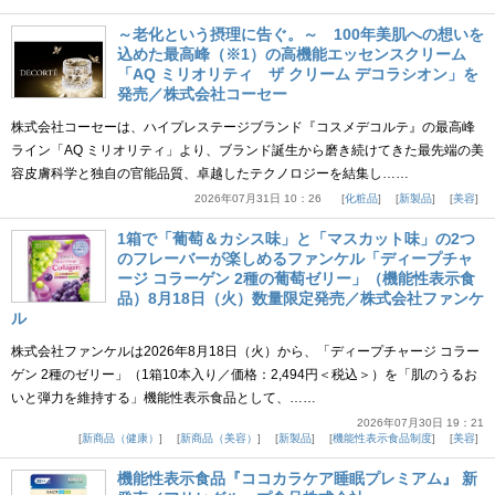
～老化という摂理に告ぐ。～ 100年美肌への想いを
込めた最高峰（※1）の高機能エッセンスクリーム
「AQ ミリオリティ ザ クリーム デコラシオン」を
発売／株式会社コーセー
株式会社コーセーは、ハイプレステージブランド『コスメデコルテ』の最高峰
ライン「AQ ミリオリティ」より、ブランド誕生から磨き続けてきた最先端の美
容皮膚科学と独自の官能品質、卓越したテクノロジーを結集し……
2026年07月31日 10：26
化粧品
新製品
美容
1箱で「葡萄＆カシス味」と「マスカット味」の2つ
のフレーバーが楽しめるファンケル「ディープチャ
ージ コラーゲン 2種の葡萄ゼリー」（機能性表示食
品）8月18日（火）数量限定発売／株式会社ファンケ
ル
株式会社ファンケルは2026年8月18日（火）から、「ディープチャージ コラー
ゲン 2種のゼリー」（1箱10本入り／価格：2,494円＜税込＞）を「肌のうるお
いと弾力を維持する」機能性表示食品として、……
2026年07月30日 19：21
新商品（健康）
新商品（美容）
新製品
機能性表示食品制度
美容
機能性表示食品『ココカラケア睡眠プレミアム』 新