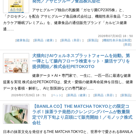
発売／アサヒグループ食品株式会社
アサヒグループ独自の乳酸菌「ガセリ菌CP2305株」と、
「クロセチン」を配合 アサヒグループ食品株式会社は、機能性表示食品『ココ
カラケア睡眠プレミアム』を、健康食品の通信販売ブランド「カルピス健康
通……
2026年07月30日 18：50
健康食品
新商品（健康）
新商品（美容）
新製品
機能性表示食品制度
美容
犬猫向けAIウェルネスプラットフォームを始動。第
一弾として腸内フローラ検査キット・腸活サプリを
提供開始／株式会社PETOKOTO
健康データ × AI + 専門家で、一生に、一匹一匹に最適な健康
提案を実現 株式会社PETOKOTOは、愛犬・愛猫の健康寿命延伸を目指し、健康
データを蓄積・解析し、AIと獣医師などの専門家が……
2026年07月29日 18：51
ペット
新商品（健康）
新商品（美容）
新製品
【BANILA CO】THE MATCHA TOKYOとの限定コ
ラボ！抹茶ラテ発想のクレンジングバームが数量限
定で7月下旬より店頭にて販売開始！／モノック株式
会社
日本の抹茶文化を発信するTHE MATCHA TOKYOと、世界中で愛されるBANILA