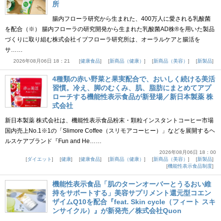
所
腸内フローラ研究から生まれた、400万人に愛される乳酸菌
を配合（※） 腸内フローラの研究開発から生まれた乳酸菌AD株®を用いた製品
づくりに取り組む株式会社イブフローラ研究所は、オーラルケアと腸活を
サ……
2026年08月06日 18：21
健康食品
新商品（健康）
新商品（美容）
新製品
4種類の赤い野菜と果実配合で、おいしく続ける美活
習慣。冷え、脚のむくみ、肌、脂肪にまとめてアプ
ローチする機能性表示食品が新登場／新日本製薬 株
式会社
新日本製薬 株式会社は、機能性表示食品粉末・顆粒インスタントコーヒー市場
国内売上No.1※1の「Slimore Coffee（スリモアコーヒー）」などを展開するヘ
ルスケアブランド『Fun and He……
2026年08月06日 18：00
ダイエット
健康
健康食品
新商品（健康）
新商品（美容）
新製品
機能性表示食品制度
機能性表示食品「肌のターンオーバーとうるおい維
持をサポートする」美容サプリメント還元型コエン
ザイムQ10を配合『feat. Skin cycle（フィート スキ
ンサイクル）』が新発売／株式会社Quon