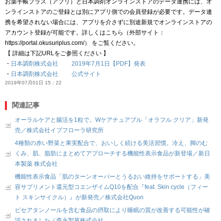
お薬手帳プラス（アプリ）と日本調剤オンラインストアのデータ連携には、オ
ンラインストアのご登録とは別にアプリ側での会員登録が必要です。データ連
携を希望されない場合には、アプリを介さずに別途新規でオンラインストアの
アカウント登録が可能です。詳しくはこちら（外部サイト：
https://portal.okusuriplus.com/） をご覧ください。
【 詳細は下記URLをご参照ください 】
・
日本調剤株式会社 2019年7月1日【PDF】発表
・
日本調剤株式会社 公式サイト
2019年07月01日 15：22
関連記事
オーラルケアと腸活を1粒で。Wケアチュアブル「オラフル クリア」新発
売／株式会社イブフローラ研究所
4種類の赤い野菜と果実配合で、おいしく続ける美活習慣。冷え、脚のむ
くみ、肌、脂肪にまとめてアプローチする機能性表示食品が新登場／新日
本製薬 株式会社
機能性表示食品「肌のターンオーバーとうるおい維持をサポートする」美
容サプリメント還元型コエンザイムQ10を配合『feat. Skin cycle（フィー
ト スキンサイクル）』が新発売／株式会社Quon
ピセアタンノールを含む食品の摂取により睡眠の質が改善する可能性が確
認されました／森永製菓株式会社