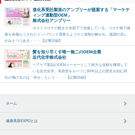
進化系受託製造のアンプリーが提案する「マーケテ
ィング連動型OEM」
株式会社アンプリー
ポストコロナの動きが水面下で加速している。コロナ禍で減
速を余儀なくされたインバウンド需要もようやく規制が解かれ、復調の兆し
がみえつつある・・・【記事詳細】
髪を知り尽くす唯一無二のOEM企業
近代化学株式会社
ヘアケア製品のOEMメーカーとして絶大な信頼を獲得して
いる近代化学。美容室をルーツに90年以上の歴史を刻む同
社が掲げるのは「幸せ」という・・・【記事詳細】
ホーム
健康美容EXPOとは