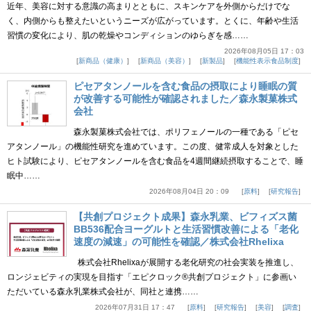
近年、美容に対する意識の高まりとともに、スキンケアを外側からだけでな
く、内側からも整えたいというニーズが広がっています。とくに、年齢や生活
習慣の変化により、肌の乾燥やコンディションのゆらぎを感……
2026年08月05日 17：03
新商品（健康）
新商品（美容）
新製品
機能性表示食品制度
ピセアタンノールを含む食品の摂取により睡眠の質
が改善する可能性が確認されました／森永製菓株式
会社
森永製菓株式会社では、ポリフェノールの一種である「ピセ
アタンノール」の機能性研究を進めています。この度、健常成人を対象とした
ヒト試験により、ピセアタンノールを含む食品を4週間継続摂取することで、睡
眠中……
2026年08月04日 20：09
原料
研究報告
【共創プロジェクト成果】森永乳業、ビフィズス菌
BB536配合ヨーグルトと生活習慣改善による「老化
速度の減速」の可能性を確認／株式会社Rhelixa
株式会社Rhelixaが展開する老化研究の社会実装を推進し、
ロンジェビティの実現を目指す「エピクロック®共創プロジェクト」に参画い
ただいている森永乳業株式会社が、同社と連携……
2026年07月31日 17：47
原料
研究報告
美容
調査