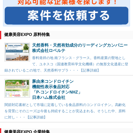
健康美容EXPO 原料特集
天然香料・天然有効成分のリーディングカンパニー
株式会社ロベルテ
香料発祥の地 南フランス・グラース。香料産業の聖地とし
て、ユネスコ（国連教育科学文化機構）の無形文化遺産に登
録されているこの地で、天然香料サプラ・・・【記事詳細】
豚由来コンドロイチン
機能性表示食品対応
「P-コンドロイチンNHZ」
日本ハム株式会社
関節対応素材として市場に定着している食品原料のコンドロイチン。高齢化
を背景にそのニーズは今後も持続することが見込まれる。そうした中、原料
に対し・・・【記事詳細】
健康美容EXPO 企業特集