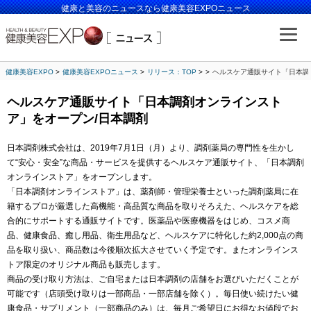
健康と美容のニュースなら健康美容EXPOニュース
健康美容EXPO
健康美容EXPOニュース
リリース：TOP
ヘルスケア通販サイト「日本調
ヘルスケア通販サイト「日本調剤オンラインスト
ア」をオープン/日本調剤
日本調剤株式会社は、2019年7月1日（月）より、調剤薬局の専門性を生かし
て“安心・安全”な商品・サービスを提供するヘルスケア通販サイト、「日本調剤
オンラインストア」をオープンします。
「日本調剤オンラインストア」は、薬剤師・管理栄養士といった調剤薬局に在
籍するプロが厳選した高機能・高品質な商品を取りそろえた、ヘルスケアを総
合的にサポートする通販サイトです。医薬品や医療機器をはじめ、コスメ商
品、健康食品、癒し用品、衛生用品など、ヘルスケアに特化した約2,000点の商
品を取り扱い、商品数は今後順次拡大させていく予定です。またオンラインス
トア限定のオリジナル商品も販売します。
商品の受け取り方法は、ご自宅または日本調剤の店舗をお選びいただくことが
可能です（店頭受け取りは一部商品・一部店舗を除く）。毎日使い続けたい健
康食品・サプリメント（一部商品のみ）は、毎月ご希望日にお得なお値段でお