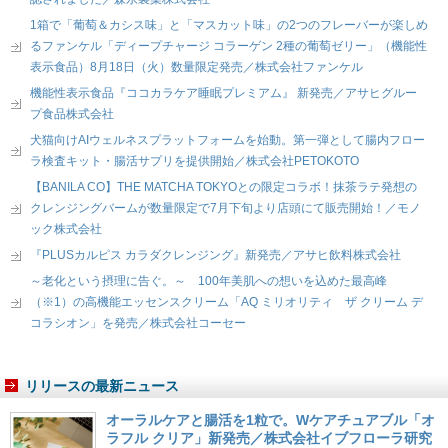
1箱で「葡萄＆カシス味」と「マスカット味」の2つのフレーバーが楽しめ
るファンケル「ディープチャージ コラーゲン 2種の葡萄ゼリー」（機能性
表示食品）8月18日（火）数量限定発売／株式会社ファンケル
機能性表示食品『ココカラケア睡眠プレミアム』 新発売／アサヒグルー
プ食品株式会社
犬猫向けAIウェルネスプラットフォームを始動。第一弾として腸内フロー
ラ検査キット・腸活サプリを提供開始／株式会社PETOKOTO
【BANILA CO】THE MATCHA TOKYOとの限定コラボ！抹茶ラテ発想の
クレンジングバームが数量限定で7月下旬より店頭にて販売開始！／モノ
ック株式会社
『PLUSカルピス カラダクレンジング』新発売／アサヒ飲料株式会社
～老化という摂理に告ぐ。～ 100年美肌への想いを込めた最高峰
（※1）の高機能エッセンスクリーム「AQ ミリオリティ ザ クリーム デ
コラシオン」を発売／株式会社コーセー
リリースの最新ニュース
オーラルケアと腸活を1粒で。Wケアチュアブル「オ
ラフル クリア」新発売／株式会社イブフローラ研究