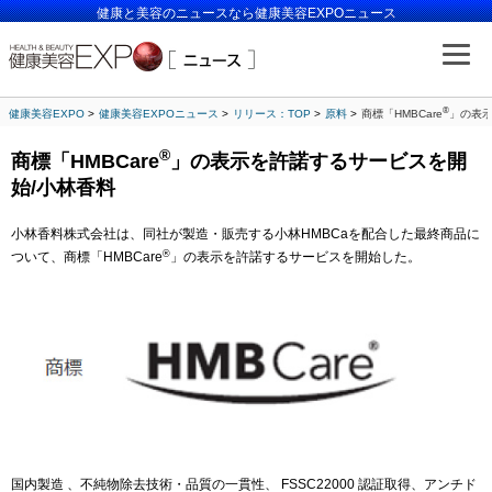
健康と美容のニュースなら健康美容EXPOニュース
®
健康美容EXPO
健康美容EXPOニュース
リリース：TOP
原料
商標「HMBCare
」の表示
®
商標「HMBCare
」の表示を許諾するサービスを開
始/小林香料
小林香料株式会社は、同社が製造・販売する小林HMBCaを配合した最終商品に
®
ついて、商標「HMBCare
」の表示を許諾するサービスを開始した。
国内製造 、不純物除去技術・品質の一貫性、 FSSC22000 認証取得、アンチド