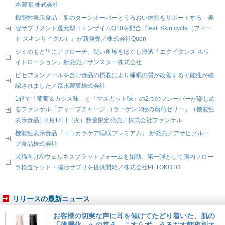
本製薬 株式会社
機能性表示食品「肌のターンオーバーとうるおい維持をサポートする」美
容サプリメント還元型コエンザイムQ10を配合『feat. Skin cycle（フィー
ト スキンサイクル）』が新発売／株式会社Quon
シミのもと*¹ にアプローチ、硬い角層をほぐし浸透「エクイタンス ホワ
イトローション」新発売／サンスター株式会社
ピセアタンノールを含む食品の摂取により睡眠の質が改善する可能性が確
認されました／森永製菓株式会社
1箱で「葡萄＆カシス味」と「マスカット味」の2つのフレーバーが楽しめ
るファンケル「ディープチャージ コラーゲン 2種の葡萄ゼリー」（機能性
表示食品）8月18日（火）数量限定発売／株式会社ファンケル
機能性表示食品『ココカラケア睡眠プレミアム』 新発売／アサヒグルー
プ食品株式会社
犬猫向けAIウェルネスプラットフォームを始動。第一弾として腸内フロー
ラ検査キット・腸活サプリを提供開始／株式会社PETOKOTO
リリースの最新ニュース
お客様の切実な声に耳を傾けてたどり着いた、肌の
「薄層化」への答え こすらず、うるおす朝夜別オ