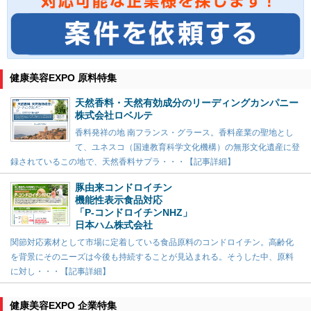
健康美容EXPO 原料特集
天然香料・天然有効成分のリーディングカンパニー
株式会社ロベルテ
香料発祥の地 南フランス・グラース。香料産業の聖地とし
て、ユネスコ（国連教育科学文化機構）の無形文化遺産に登
録されているこの地で、天然香料サプラ・・・【記事詳細】
豚由来コンドロイチン
機能性表示食品対応
「P-コンドロイチンNHZ」
日本ハム株式会社
関節対応素材として市場に定着している食品原料のコンドロイチン。高齢化
を背景にそのニーズは今後も持続することが見込まれる。そうした中、原料
に対し・・・【記事詳細】
健康美容EXPO 企業特集