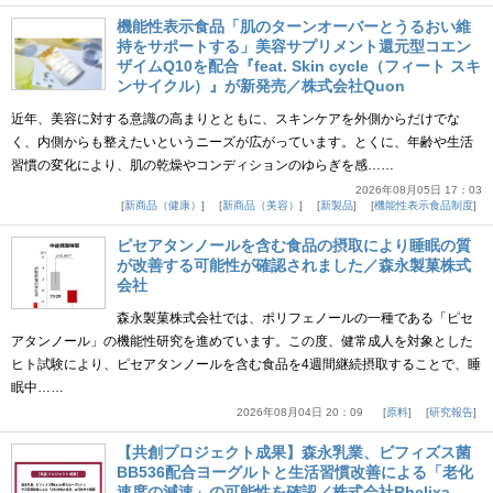
機能性表示食品「肌のターンオーバーとうるおい維
持をサポートする」美容サプリメント還元型コエン
ザイムQ10を配合『feat. Skin cycle（フィート スキ
ンサイクル）』が新発売／株式会社Quon
近年、美容に対する意識の高まりとともに、スキンケアを外側からだけでな
く、内側からも整えたいというニーズが広がっています。とくに、年齢や生活
習慣の変化により、肌の乾燥やコンディションのゆらぎを感……
2026年08月05日 17：03
新商品（健康）
新商品（美容）
新製品
機能性表示食品制度
ピセアタンノールを含む食品の摂取により睡眠の質
が改善する可能性が確認されました／森永製菓株式
会社
森永製菓株式会社では、ポリフェノールの一種である「ピセ
アタンノール」の機能性研究を進めています。この度、健常成人を対象とした
ヒト試験により、ピセアタンノールを含む食品を4週間継続摂取することで、睡
眠中……
2026年08月04日 20：09
原料
研究報告
【共創プロジェクト成果】森永乳業、ビフィズス菌
BB536配合ヨーグルトと生活習慣改善による「老化
速度の減速」の可能性を確認／株式会社Rhelixa