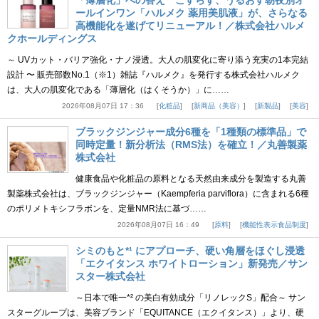
ールインワン「ハルメク 薬用美肌液」が、さらなる
高機能化を遂げてリニューアル！／株式会社ハルメ
クホールディングス
～ UVカット・バリア強化・ナノ浸透。大人の肌変化に寄り添う充実の1本完結
設計 〜 販売部数No.1（※1）雑誌『ハルメク』を発行する株式会社ハルメク
は、大人の肌変化である「薄層化（はくそうか）」に……
2026年08月07日 17：36
化粧品
新商品（美容）
新製品
美容
ブラックジンジャー成分6種を「1種類の標準品」で
同時定量！新分析法（RMS法）を確立！／丸善製薬
株式会社
健康食品や化粧品の原料となる天然由来成分を製造する丸善
製薬株式会社は、ブラックジンジャー（Kaempferia parviflora）に含まれる6種
のポリメトキシフラボンを、定量NMR法に基づ……
2026年08月07日 16：49
原料
機能性表示食品制度
シミのもと*¹ にアプローチ、硬い角層をほぐし浸透
「エクイタンス ホワイトローション」新発売／サン
スター株式会社
～日本で唯一*² の美白有効成分「リノレックS」配合～ サン
スターグループは、美容ブランド「EQUITANCE（エクイタンス）」より、硬