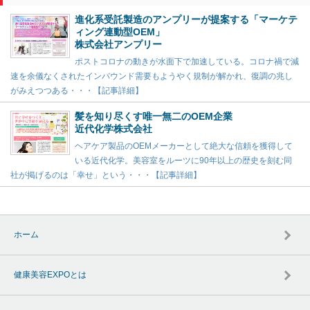
進化系受託製造のアンプリーが提案する「マーケテ
ィング連動型OEM」
株式会社アンプリー
ポストコロナの動きが水面下で加速している。コロナ禍で減
速を余儀なくされたインバウンド需要もようやく規制が解かれ、復調の兆し
がみえつつある・・・【記事詳細】
髪を知り尽くす唯一無二のOEM企業
近代化学株式会社
ヘアケア製品のOEMメーカーとして絶大な信頼を獲得して
いる近代化学。美容室をルーツに90年以上の歴史を刻む同
社が掲げるのは「幸せ」という・・・【記事詳細】
ホーム
健康美容EXPOとは