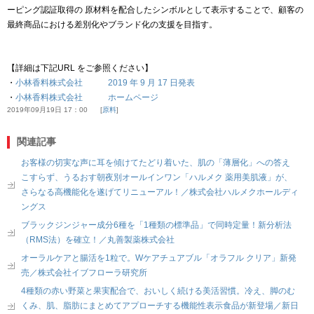
ーピング認証取得の 原材料を配合したシンボルとして表示することで、顧客の
最終商品における差別化やブランド化の支援を目指す。
【詳細は下記URL をご参照ください】
・
小林香料株式会社 2019 年 9 月 17 日発表
・
小林香料株式会社 ホームページ
2019年09月19日 17：00
原料
関連記事
お客様の切実な声に耳を傾けてたどり着いた、肌の「薄層化」への答え
こすらず、うるおす朝夜別オールインワン「ハルメク 薬用美肌液」が、
さらなる高機能化を遂げてリニューアル！／株式会社ハルメクホールディ
ングス
ブラックジンジャー成分6種を「1種類の標準品」で同時定量！新分析法
（RMS法）を確立！／丸善製薬株式会社
オーラルケアと腸活を1粒で。Wケアチュアブル「オラフル クリア」新発
売／株式会社イブフローラ研究所
4種類の赤い野菜と果実配合で、おいしく続ける美活習慣。冷え、脚のむ
くみ、肌、脂肪にまとめてアプローチする機能性表示食品が新登場／新日