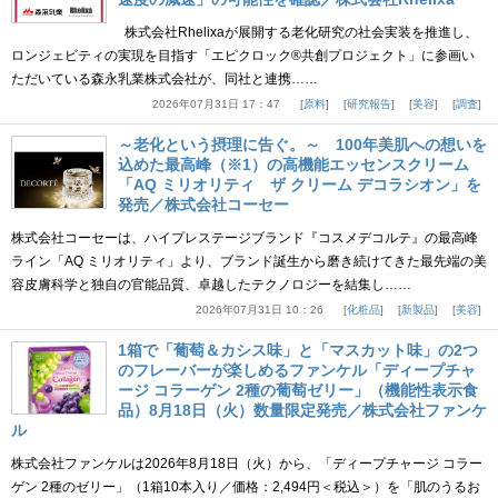
株式会社Rhelixaが展開する老化研究の社会実装を推進し、
ロンジェビティの実現を目指す「エピクロック®共創プロジェクト」に参画い
ただいている森永乳業株式会社が、同社と連携……
2026年07月31日 17：47
原料
研究報告
美容
調査
～老化という摂理に告ぐ。～ 100年美肌への想いを
込めた最高峰（※1）の高機能エッセンスクリーム
「AQ ミリオリティ ザ クリーム デコラシオン」を
発売／株式会社コーセー
株式会社コーセーは、ハイプレステージブランド『コスメデコルテ』の最高峰
ライン「AQ ミリオリティ」より、ブランド誕生から磨き続けてきた最先端の美
容皮膚科学と独自の官能品質、卓越したテクノロジーを結集し……
2026年07月31日 10：26
化粧品
新製品
美容
1箱で「葡萄＆カシス味」と「マスカット味」の2つ
のフレーバーが楽しめるファンケル「ディープチャ
ージ コラーゲン 2種の葡萄ゼリー」（機能性表示食
品）8月18日（火）数量限定発売／株式会社ファンケ
ル
株式会社ファンケルは2026年8月18日（火）から、「ディープチャージ コラー
ゲン 2種のゼリー」（1箱10本入り／価格：2,494円＜税込＞）を「肌のうるお