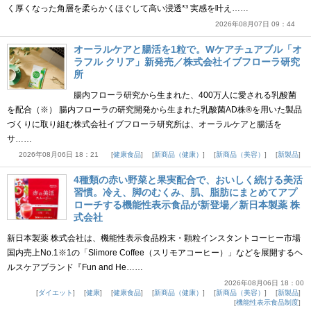
く厚くなった角層を柔らかくほぐして高い浸透*³ 実感を叶え……
2026年08月07日 09：44
オーラルケアと腸活を1粒で。Wケアチュアブル「オ
ラフル クリア」新発売／株式会社イブフローラ研究
所
腸内フローラ研究から生まれた、400万人に愛される乳酸菌
を配合（※） 腸内フローラの研究開発から生まれた乳酸菌AD株®を用いた製品
づくりに取り組む株式会社イブフローラ研究所は、オーラルケアと腸活を
サ……
2026年08月06日 18：21
健康食品
新商品（健康）
新商品（美容）
新製品
4種類の赤い野菜と果実配合で、おいしく続ける美活
習慣。冷え、脚のむくみ、肌、脂肪にまとめてアプ
ローチする機能性表示食品が新登場／新日本製薬 株
式会社
新日本製薬 株式会社は、機能性表示食品粉末・顆粒インスタントコーヒー市場
国内売上No.1※1の「Slimore Coffee（スリモアコーヒー）」などを展開するヘ
ルスケアブランド『Fun and He……
2026年08月06日 18：00
ダイエット
健康
健康食品
新商品（健康）
新商品（美容）
新製品
機能性表示食品制度