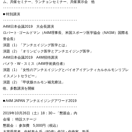
ム、共催セミナー、ランチョンセミナー、共催展示会 他
‥‥‥‥‥‥‥‥‥‥‥‥‥‥‥‥‥‥‥‥‥
■ 特別講演
‥‥‥‥‥‥‥‥‥‥‥‥‥‥‥‥‥‥‥‥‥
A4M日本会議2019 大会長講演
ロバート･ゴールドマン（A4M理事長、米国スポーツ医学協会（NASM）国際名
誉会長）
演題（1）「アンチエイジング医学とは」
演題（2）「オリンピック医学とアンチエイジング医学」
A4M日本会議2019 A4M招待講演
パメラ・W・スミス（A4M学術責任者）
演題（1）「女性のアンチエイジングとバイオアイデンティカルホルモンリプレ
イスメントセラピー」
演題（2）「甲状腺ホルモン補充療法」
他、多数講演を開催
‥‥‥‥‥‥‥‥‥‥‥‥‥‥‥‥‥‥‥‥‥
■ A4M JAPAN アンチエイジングアワード2019
‥‥‥‥‥‥‥‥‥‥‥‥‥‥‥‥‥‥‥‥‥
2019年10月26日（土）18：30～「懇親会」内
会場 ： 特設ステージ
懇親会 ： 参加費 5,000円（税込）
大賞受賞者 中村泰士 氏（80歳）作詞・作曲家、歌手