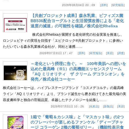
2026年08月04日 20：09
原料
研究報告
【共創プロジェクト成果】森永乳業、ビフィズス菌
BB536配合ヨーグルトと生活習慣改善による「老化
速度の減速」の可能性を確認／株式会社Rhelixa
株式会社Rhelixaが展開する老化研究の社会実装を推進し、
ロンジェビティの実現を目指す「エピクロック®共創プロジェクト」に参画い
ただいている森永乳業株式会社が、同社と連携……
2026年07月31日 17：47
原料
研究報告
美容
調査
～老化という摂理に告ぐ。～ 100年美肌への想いを
込めた最高峰（※1）の高機能エッセンスクリーム
「AQ ミリオリティ ザ クリーム デコラシオン」を
発売／株式会社コーセー
株式会社コーセーは、ハイプレステージブランド『コスメデコルテ』の最高峰
ライン「AQ ミリオリティ」より、ブランド誕生から磨き続けてきた最先端の美
容皮膚科学と独自の官能品質、卓越したテクノロジーを結集し……
2026年07月31日 10：26
化粧品
新製品
美容
1箱で「葡萄＆カシス味」と「マスカット味」の2つ
のフレーバーが楽しめるファンケル「ディープチャ
ージ コラーゲン 2種の葡萄ゼリー」（機能性表示食