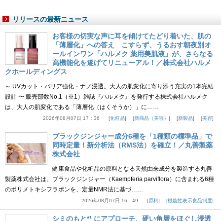
リリースの最新ニュース
お客様の切実な声に耳を傾けてたどり着いた、肌の
「薄層化」への答え こすらず、うるおす朝夜別オ
ールインワン「ハルメク 薬用美肌液」が、さらなる
高機能化を遂げてリニューアル！／株式会社ハルメ
クホールディングス
～ UVカット・バリア強化・ナノ浸透。大人の肌変化に寄り添う充実の1本完結
設計 〜 販売部数No.1（※1）雑誌『ハルメク』を発行する株式会社ハルメク
は、大人の肌変化である「薄層化（はくそうか）」に……
2026年08月07日 17：36
化粧品
新商品（美容）
新製品
美容
ブラックジンジャー成分6種を「1種類の標準品」で
同時定量！新分析法（RMS法）を確立！／丸善製薬
株式会社
健康食品や化粧品の原料となる天然由来成分を製造する丸善
製薬株式会社は、ブラックジンジャー（Kaempferia parviflora）に含まれる6種
のポリメトキシフラボンを、定量NMR法に基づ……
2026年08月07日 16：49
原料
機能性表示食品制度
シミのもと*¹ にアプローチ、硬い角層をほぐし浸透