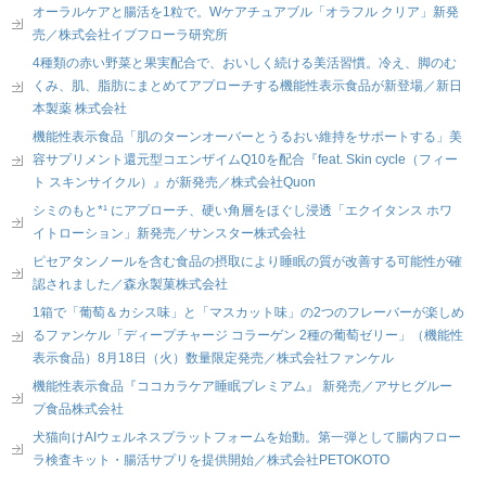
オーラルケアと腸活を1粒で。Wケアチュアブル「オラフル クリア」新発
売／株式会社イブフローラ研究所
4種類の赤い野菜と果実配合で、おいしく続ける美活習慣。冷え、脚のむ
くみ、肌、脂肪にまとめてアプローチする機能性表示食品が新登場／新日
本製薬 株式会社
機能性表示食品「肌のターンオーバーとうるおい維持をサポートする」美
容サプリメント還元型コエンザイムQ10を配合『feat. Skin cycle（フィー
ト スキンサイクル）』が新発売／株式会社Quon
シミのもと*¹ にアプローチ、硬い角層をほぐし浸透「エクイタンス ホワ
イトローション」新発売／サンスター株式会社
ピセアタンノールを含む食品の摂取により睡眠の質が改善する可能性が確
認されました／森永製菓株式会社
1箱で「葡萄＆カシス味」と「マスカット味」の2つのフレーバーが楽しめ
るファンケル「ディープチャージ コラーゲン 2種の葡萄ゼリー」（機能性
表示食品）8月18日（火）数量限定発売／株式会社ファンケル
機能性表示食品『ココカラケア睡眠プレミアム』 新発売／アサヒグルー
プ食品株式会社
犬猫向けAIウェルネスプラットフォームを始動。第一弾として腸内フロー
ラ検査キット・腸活サプリを提供開始／株式会社PETOKOTO