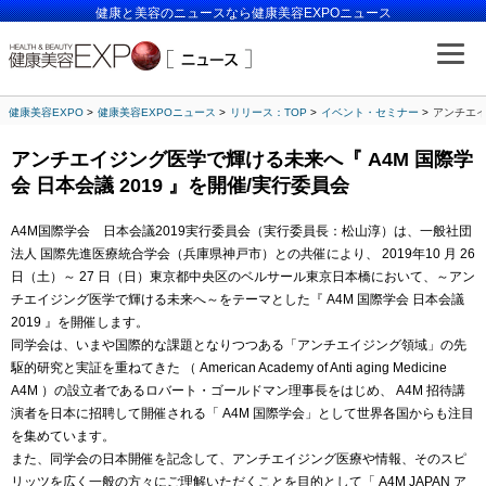
健康と美容のニュースなら健康美容EXPOニュース
健康美容EXPO
健康美容EXPOニュース
リリース：TOP
イベント・セミナー
アンチエイ
アンチエイジング医学で輝ける未来へ『 A4M 国際学
会 日本会議 2019 』を開催/実行委員会
A4M国際学会 日本会議2019実行委員会（実行委員長：松山淳）は、一般社団
法人 国際先進医療統合学会（兵庫県神戸市）との共催により、 2019年10 月 26
日（土）～ 27 日（日）東京都中央区のベルサール東京日本橋において、～アン
チエイジング医学で輝ける未来へ～をテーマとした『 A4M 国際学会 日本会議
2019 』を開催します。
同学会は、いまや国際的な課題となりつつある「アンチエイジング領域」の先
駆的研究と実証を重ねてきた （ American Academy of Anti aging Medicine
A4M ）の設立者であるロバート・ゴールドマン理事長をはじめ、 A4M 招待講
演者を日本に招聘して開催される「 A4M 国際学会」として世界各国からも注目
を集めています。
また、同学会の日本開催を記念して、アンチエイジング医療や情報、そのスピ
リッツを広く一般の方々にご理解いただくことを目的として「 A4M JAPAN ア