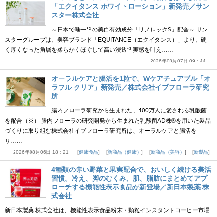
「エクイタンス ホワイトローション」新発売／サン
スター株式会社
～日本で唯一*² の美白有効成分「リノレックS」配合～ サン
スターグループは、美容ブランド「EQUITANCE（エクイタンス）」より、硬
く厚くなった角層を柔らかくほぐして高い浸透*³ 実感を叶え……
2026年08月07日 09：44
オーラルケアと腸活を1粒で。Wケアチュアブル「オ
ラフル クリア」新発売／株式会社イブフローラ研究
所
腸内フローラ研究から生まれた、400万人に愛される乳酸菌
を配合（※） 腸内フローラの研究開発から生まれた乳酸菌AD株®を用いた製品
づくりに取り組む株式会社イブフローラ研究所は、オーラルケアと腸活を
サ……
2026年08月06日 18：21
健康食品
新商品（健康）
新商品（美容）
新製品
4種類の赤い野菜と果実配合で、おいしく続ける美活
習慣。冷え、脚のむくみ、肌、脂肪にまとめてアプ
ローチする機能性表示食品が新登場／新日本製薬 株
式会社
新日本製薬 株式会社は、機能性表示食品粉末・顆粒インスタントコーヒー市場