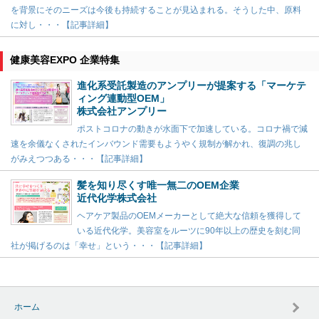
を背景にそのニーズは今後も持続することが見込まれる。そうした中、原料
に対し・・・【記事詳細】
健康美容EXPO 企業特集
進化系受託製造のアンプリーが提案する「マーケテ
ィング連動型OEM」
株式会社アンプリー
ポストコロナの動きが水面下で加速している。コロナ禍で減
速を余儀なくされたインバウンド需要もようやく規制が解かれ、復調の兆し
がみえつつある・・・【記事詳細】
髪を知り尽くす唯一無二のOEM企業
近代化学株式会社
ヘアケア製品のOEMメーカーとして絶大な信頼を獲得して
いる近代化学。美容室をルーツに90年以上の歴史を刻む同
社が掲げるのは「幸せ」という・・・【記事詳細】
ホーム