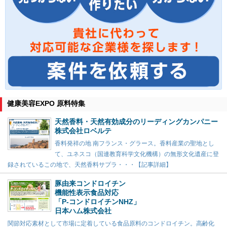
健康美容EXPO 原料特集
天然香料・天然有効成分のリーディングカンパニー
株式会社ロベルテ
香料発祥の地 南フランス・グラース。香料産業の聖地とし
て、ユネスコ（国連教育科学文化機構）の無形文化遺産に登
録されているこの地で、天然香料サプラ・・・【記事詳細】
豚由来コンドロイチン
機能性表示食品対応
「P-コンドロイチンNHZ」
日本ハム株式会社
関節対応素材として市場に定着している食品原料のコンドロイチン。高齢化