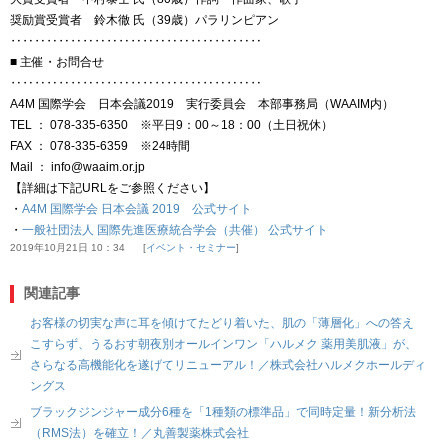
奨励賞受賞者 鈴木徹 氏（39歳）パラリンピアン
‥‥‥‥‥‥‥‥‥‥‥‥‥‥‥‥‥‥‥‥‥
■ 主催・お問合せ
‥‥‥‥‥‥‥‥‥‥‥‥‥‥‥‥‥‥‥‥‥
A4M 国際学会 日本会議2019 実行委員会 本部事務局（WAAIM内）
TEL ： 078-335-6350 ※平日9：00～18：00（土日祝休）
FAX ： 078-335-6359 ※24時間
Mail ： info@waaim.or.jp
【詳細は下記URLをご参照ください】
・
A4M 国際学会 日本会議 2019 公式サイト
・
一般社団法人 国際先進医療統合学会（共催） 公式サイト
2019年10月21日 10：34
イベント・セミナー
関連記事
お客様の切実な声に耳を傾けてたどり着いた、肌の「薄層化」への答え
こすらず、うるおす朝夜別オールインワン「ハルメク 薬用美肌液」が、
さらなる高機能化を遂げてリニューアル！／株式会社ハルメクホールディ
ングス
ブラックジンジャー成分6種を「1種類の標準品」で同時定量！新分析法
（RMS法）を確立！／丸善製薬株式会社