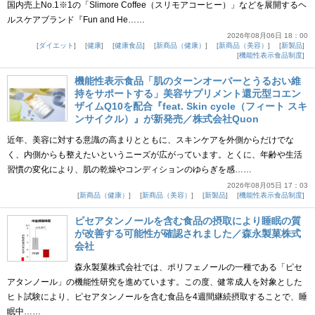
国内売上No.1※1の「Slimore Coffee（スリモアコーヒー）」などを展開するヘ
ルスケアブランド『Fun and He……
2026年08月06日 18：00
ダイエット
健康
健康食品
新商品（健康）
新商品（美容）
新製品
機能性表示食品制度
機能性表示食品「肌のターンオーバーとうるおい維
持をサポートする」美容サプリメント還元型コエン
ザイムQ10を配合『feat. Skin cycle（フィート スキ
ンサイクル）』が新発売／株式会社Quon
近年、美容に対する意識の高まりとともに、スキンケアを外側からだけでな
く、内側からも整えたいというニーズが広がっています。とくに、年齢や生活
習慣の変化により、肌の乾燥やコンディションのゆらぎを感……
2026年08月05日 17：03
新商品（健康）
新商品（美容）
新製品
機能性表示食品制度
ピセアタンノールを含む食品の摂取により睡眠の質
が改善する可能性が確認されました／森永製菓株式
会社
森永製菓株式会社では、ポリフェノールの一種である「ピセ
アタンノール」の機能性研究を進めています。この度、健常成人を対象とした
ヒト試験により、ピセアタンノールを含む食品を4週間継続摂取することで、睡
眠中……