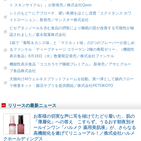
ト スキンサイクル）』が新発売／株式会社Quon
シミのもと*¹ にアプローチ、硬い角層をほぐし浸透「エクイタンス ホワ
イトローション」新発売／サンスター株式会社
ピセアタンノールを含む食品の摂取により睡眠の質が改善する可能性が確
認されました／森永製菓株式会社
1箱で「葡萄＆カシス味」と「マスカット味」の2つのフレーバーが楽しめ
るファンケル「ディープチャージ コラーゲン 2種の葡萄ゼリー」（機能性
表示食品）8月18日（火）数量限定発売／株式会社ファンケル
機能性表示食品『ココカラケア睡眠プレミアム』 新発売／アサヒグルー
プ食品株式会社
犬猫向けAIウェルネスプラットフォームを始動。第一弾として腸内フロー
ラ検査キット・腸活サプリを提供開始／株式会社PETOKOTO
リリースの最新ニュース
お客様の切実な声に耳を傾けてたどり着いた、肌の
「薄層化」への答え こすらず、うるおす朝夜別オ
ールインワン「ハルメク 薬用美肌液」が、さらなる
高機能化を遂げてリニューアル！／株式会社ハルメ
クホールディングス