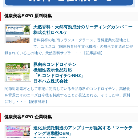
健康美容EXPO 原料特集
天然香料・天然有効成分のリーディングカンパニー
株式会社ロベルテ
香料発祥の地 南フランス・グラース。香料産業の聖地とし
て、ユネスコ（国連教育科学文化機構）の無形文化遺産に登
録されているこの地で、天然香料サプラ・・・【記事詳細】
豚由来コンドロイチン
機能性表示食品対応
「P-コンドロイチンNHZ」
日本ハム株式会社
関節対応素材として市場に定着している食品原料のコンドロイチン。高齢化
を背景にそのニーズは今後も持続することが見込まれる。そうした中、原料
に対し・・・【記事詳細】
健康美容EXPO 企業特集
進化系受託製造のアンプリーが提案する「マーケテ
ィング連動型OEM」