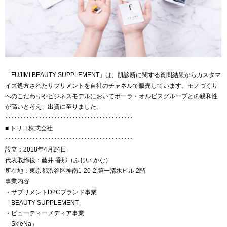
「FUJIMI BEAUTY SUPPLEMENT」は、肌診断に関する質問結果からカスタマ
イズ処方されたサプリメントを自社のチャネルで販売しています。モノづくり
へのこだわりやビジネスモデルにおいてポーラ・オルビスグループとの親和性
が高いと考え、出資に至りました。
‥‥‥‥‥‥‥‥‥‥‥‥‥‥‥‥‥‥‥‥‥
■ トリコ株式会社
‥‥‥‥‥‥‥‥‥‥‥‥‥‥‥‥‥‥‥‥‥
設立：2018年4月24日
代表取締役：藤井 香那（ふじい かな）
所在地：東京都渋谷区神南1-20-2 第一清水ビル 2階
事業内容
・サプリメントD2Cブランド事業
「BEAUTY SUPPLEMENT」
・ビューティーメディア事業
「SkieNa」