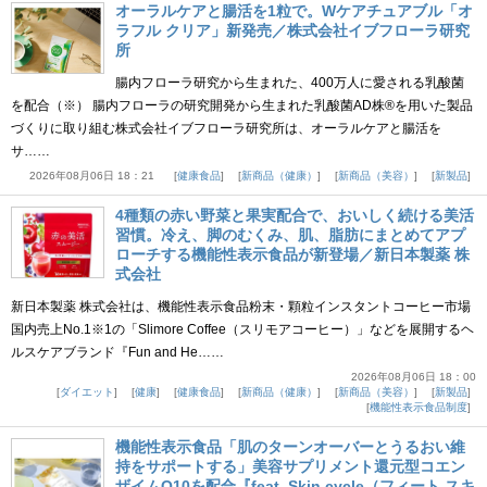
オーラルケアと腸活を1粒で。Wケアチュアブル「オ
ラフル クリア」新発売／株式会社イブフローラ研究
所
腸内フローラ研究から生まれた、400万人に愛される乳酸菌
を配合（※） 腸内フローラの研究開発から生まれた乳酸菌AD株®を用いた製品
づくりに取り組む株式会社イブフローラ研究所は、オーラルケアと腸活を
サ……
2026年08月06日 18：21
健康食品
新商品（健康）
新商品（美容）
新製品
4種類の赤い野菜と果実配合で、おいしく続ける美活
習慣。冷え、脚のむくみ、肌、脂肪にまとめてアプ
ローチする機能性表示食品が新登場／新日本製薬 株
式会社
新日本製薬 株式会社は、機能性表示食品粉末・顆粒インスタントコーヒー市場
国内売上No.1※1の「Slimore Coffee（スリモアコーヒー）」などを展開するヘ
ルスケアブランド『Fun and He……
2026年08月06日 18：00
ダイエット
健康
健康食品
新商品（健康）
新商品（美容）
新製品
機能性表示食品制度
機能性表示食品「肌のターンオーバーとうるおい維
持をサポートする」美容サプリメント還元型コエン
ザイムQ10を配合『feat. Skin cycle（フィート スキ