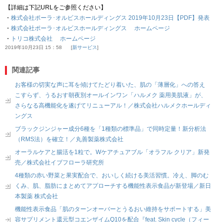
【詳細は下記URLをご参照ください】
・
株式会社ポーラ･オルビスホールディングス 2019年10月23日【PDF】発表
・
株式会社ポーラ･オルビスホールディングス ホームページ
・
トリコ株式会社 ホームページ
2019年10月23日 15：58
新サービス
関連記事
お客様の切実な声に耳を傾けてたどり着いた、肌の「薄層化」への答え
こすらず、うるおす朝夜別オールインワン「ハルメク 薬用美肌液」が、
さらなる高機能化を遂げてリニューアル！／株式会社ハルメクホールディ
ングス
ブラックジンジャー成分6種を「1種類の標準品」で同時定量！新分析法
（RMS法）を確立！／丸善製薬株式会社
オーラルケアと腸活を1粒で。Wケアチュアブル「オラフル クリア」新発
売／株式会社イブフローラ研究所
4種類の赤い野菜と果実配合で、おいしく続ける美活習慣。冷え、脚のむ
くみ、肌、脂肪にまとめてアプローチする機能性表示食品が新登場／新日
本製薬 株式会社
機能性表示食品「肌のターンオーバーとうるおい維持をサポートする」美
容サプリメント還元型コエンザイムQ10を配合『feat. Skin cycle（フィー