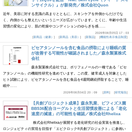
ンサイクル）』が新発売／株式会社Quon
近年、美容に対する意識の高まりとともに、スキンケアを外側からだけでな
く、内側からも整えたいというニーズが広がっています。とくに、年齢や生活
習慣の変化により、肌の乾燥やコンディションのゆらぎを感……
2026年08月05日 17：03
新商品（健康）
新商品（美容）
新製品
機能性表示食品制度
ピセアタンノールを含む食品の摂取により睡眠の質
が改善する可能性が確認されました／森永製菓株式
会社
森永製菓株式会社では、ポリフェノールの一種である「ピセ
アタンノール」の機能性研究を進めています。この度、健常成人を対象とした
ヒト試験により、ピセアタンノールを含む食品を4週間継続摂取することで、睡
眠中……
2026年08月04日 20：09
原料
研究報告
【共創プロジェクト成果】森永乳業、ビフィズス菌
BB536配合ヨーグルトと生活習慣改善による「老化
速度の減速」の可能性を確認／株式会社Rhelixa
株式会社Rhelixaが展開する老化研究の社会実装を推進し、
ロンジェビティの実現を目指す「エピクロック®共創プロジェクト」に参画い