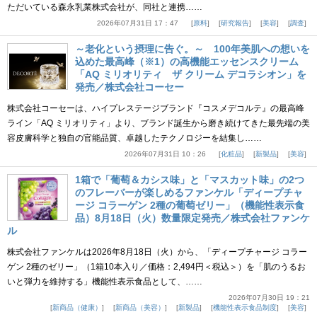
ただいている森永乳業株式会社が、同社と連携……
2026年07月31日 17：47
原料
研究報告
美容
調査
～老化という摂理に告ぐ。～ 100年美肌への想いを
込めた最高峰（※1）の高機能エッセンスクリーム
「AQ ミリオリティ ザ クリーム デコラシオン」を
発売／株式会社コーセー
株式会社コーセーは、ハイプレステージブランド『コスメデコルテ』の最高峰
ライン「AQ ミリオリティ」より、ブランド誕生から磨き続けてきた最先端の美
容皮膚科学と独自の官能品質、卓越したテクノロジーを結集し……
2026年07月31日 10：26
化粧品
新製品
美容
1箱で「葡萄＆カシス味」と「マスカット味」の2つ
のフレーバーが楽しめるファンケル「ディープチャ
ージ コラーゲン 2種の葡萄ゼリー」（機能性表示食
品）8月18日（火）数量限定発売／株式会社ファンケ
ル
株式会社ファンケルは2026年8月18日（火）から、「ディープチャージ コラー
ゲン 2種のゼリー」（1箱10本入り／価格：2,494円＜税込＞）を「肌のうるお
いと弾力を維持する」機能性表示食品として、……
2026年07月30日 19：21
新商品（健康）
新商品（美容）
新製品
機能性表示食品制度
美容