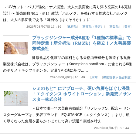
～ UVカット・バリア強化・ナノ浸透。大人の肌変化に寄り添う充実の1本完結
設計 〜 販売部数No.1（※1）雑誌『ハルメク』を発行する株式会社ハルメク
は、大人の肌変化である「薄層化（はくそうか）」に……
2026年08月07日 17：36
化粧品
新商品（美容）
新製品
美容
ブラックジンジャー成分6種を「1種類の標準品」で
同時定量！新分析法（RMS法）を確立！／丸善製薬
株式会社
健康食品や化粧品の原料となる天然由来成分を製造する丸善
製薬株式会社は、ブラックジンジャー（Kaempferia parviflora）に含まれる6種
のポリメトキシフラボンを、定量NMR法に基づ……
2026年08月07日 16：49
原料
機能性表示食品制度
シミのもと*¹ にアプローチ、硬い角層をほぐし浸透
「エクイタンス ホワイトローション」新発売／サン
スター株式会社
～日本で唯一*² の美白有効成分「リノレックS」配合～ サン
スターグループは、美容ブランド「EQUITANCE（エクイタンス）」より、硬
く厚くなった角層を柔らかくほぐして高い浸透*³ 実感を叶え……
2026年08月07日 09：44