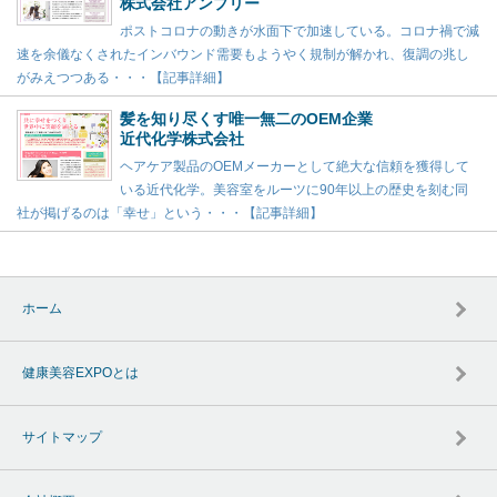
株式会社アンプリー
ポストコロナの動きが水面下で加速している。コロナ禍で減
速を余儀なくされたインバウンド需要もようやく規制が解かれ、復調の兆し
がみえつつある・・・【記事詳細】
髪を知り尽くす唯一無二のOEM企業
近代化学株式会社
ヘアケア製品のOEMメーカーとして絶大な信頼を獲得して
いる近代化学。美容室をルーツに90年以上の歴史を刻む同
社が掲げるのは「幸せ」という・・・【記事詳細】
ホーム
健康美容EXPOとは
サイトマップ