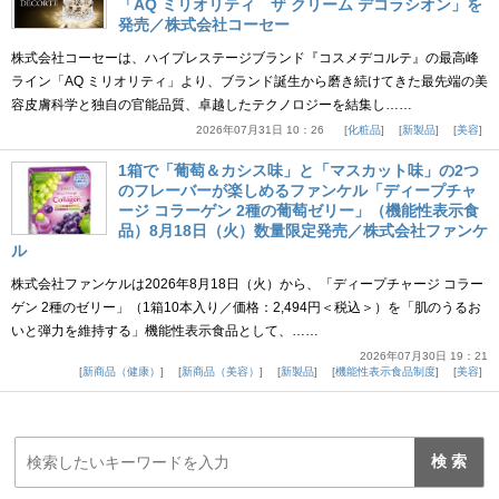
「AQ ミリオリティ ザ クリーム デコラシオン」を
発売／株式会社コーセー
株式会社コーセーは、ハイプレステージブランド『コスメデコルテ』の最高峰
ライン「AQ ミリオリティ」より、ブランド誕生から磨き続けてきた最先端の美
容皮膚科学と独自の官能品質、卓越したテクノロジーを結集し……
2026年07月31日 10：26
化粧品
新製品
美容
1箱で「葡萄＆カシス味」と「マスカット味」の2つ
のフレーバーが楽しめるファンケル「ディープチャ
ージ コラーゲン 2種の葡萄ゼリー」（機能性表示食
品）8月18日（火）数量限定発売／株式会社ファンケ
ル
株式会社ファンケルは2026年8月18日（火）から、「ディープチャージ コラー
ゲン 2種のゼリー」（1箱10本入り／価格：2,494円＜税込＞）を「肌のうるお
いと弾力を維持する」機能性表示食品として、……
2026年07月30日 19：21
新商品（健康）
新商品（美容）
新製品
機能性表示食品制度
美容