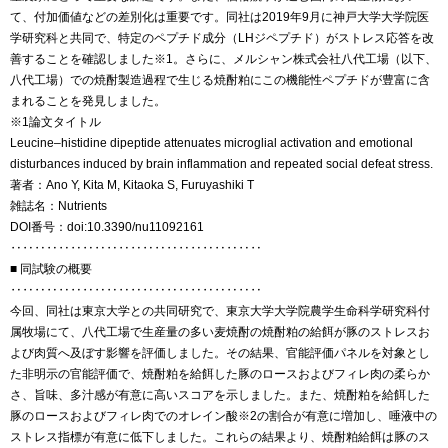
て、付加価値などの差別化は重要です。同社は2019年9月に神戸大学大学院医
学研究科と共同で、特定のペプチド成分（LHジペプチド）がストレス応答を改
善することを確認しました※1。さらに、メルシャン株式会社八代工場（以下、
八代工場）での焼酎製造過程で生じる焼酎粕にこの機能性ペプチドが豊富に含
まれることを発見しました。
※1論文タイトル
Leucine–histidine dipeptide attenuates microglial activation and emotional
disturbances induced by brain inflammation and repeated social defeat stress.
著者：Ano Y, Kita M, Kitaoka S, Furuyashiki T
雑誌名：Nutrients
DOI番号：doi:10.3390/nu11092161
‥‥‥‥‥‥‥‥‥‥‥‥‥‥‥‥‥‥‥‥‥
■ 同試験の概要
‥‥‥‥‥‥‥‥‥‥‥‥‥‥‥‥‥‥‥‥‥
今回、同社は東京大学との共同研究で、東京大学大学院農学生命科学研究科付
属牧場にて、八代工場で生産量の多い麦焼酎の焼酎粕の給餌が豚のストレスお
よび肉質へ及ぼす影響を評価しました。その結果、官能評価パネルを対象とし
た非明示の官能評価で、焼酎粕を給餌した豚のロースおよびフィレ肉の柔らか
さ、旨味、多汁感が有意に高いスコアを示しました。また、焼酎粕を給餌した
豚のロースおよびフィレ肉でのオレイン酸※2の割合が有意に増加し、唾液中の
ストレス指標が有意に低下しました。これらの結果より、焼酎粕給餌は豚のス