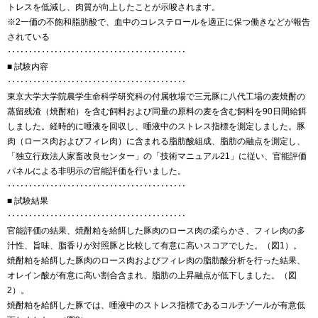
トレスを低減し、肉質が向上したことが示唆されます。
※2一価の不飽和脂肪酸で、血中のコレステロールを適正に保つ働きなどが報告
されている
‥‥‥‥‥‥‥‥‥‥‥‥‥‥‥‥‥‥‥‥‥
■ 試験内容
‥‥‥‥‥‥‥‥‥‥‥‥‥‥‥‥‥‥‥‥‥
東京大学大学院農学生命科学研究科の付属牧場で三元豚に八代工場の麦焼酎の
蒸留残渣（焼酎粕）を含む飼料および同量の原料の麦を含む飼料を90日間給餌
しました。経時的に唾液を回収し、唾液中のストレス指標を測定しました。豚
肉（ロース肉およびフィレ肉）に含まれる脂肪酸組成、脂肪の融点を測定し、
「独立行政法人家畜改良センター」の「技術マニュアル21」に従い、官能評価
パネルによる非明示の官能評価を行いました。
‥‥‥‥‥‥‥‥‥‥‥‥‥‥‥‥‥‥‥‥‥
■ 試験結果
‥‥‥‥‥‥‥‥‥‥‥‥‥‥‥‥‥‥‥‥‥
官能評価の結果、焼酎粕を給餌した豚肉のロース肉の柔らかさ、フィレ肉の多
汁性、旨味、脂香りが対照豚と比較して有意に高いスコアでした。（図1）。
焼酎粕を給餌した豚肉のロース肉およびフィレ肉の脂肪酸分析を行った結果、
オレイン酸が有意に高い割合含まれ、脂肪の上昇融点が低下しました。（図
2）。
焼酎粕を給餌した豚では、唾液中のストレス指標であるコルチゾールが有意低