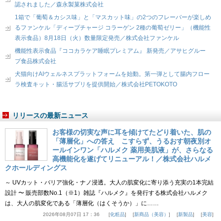
認されました／森永製菓株式会社
1箱で「葡萄＆カシス味」と「マスカット味」の2つのフレーバーが楽しめ
るファンケル「ディープチャージ コラーゲン 2種の葡萄ゼリー」（機能性
表示食品）8月18日（火）数量限定発売／株式会社ファンケル
機能性表示食品『ココカラケア睡眠プレミアム』 新発売／アサヒグルー
プ食品株式会社
犬猫向けAIウェルネスプラットフォームを始動。第一弾として腸内フロー
ラ検査キット・腸活サプリを提供開始／株式会社PETOKOTO
リリースの最新ニュース
お客様の切実な声に耳を傾けてたどり着いた、肌の
「薄層化」への答え こすらず、うるおす朝夜別オ
ールインワン「ハルメク 薬用美肌液」が、さらなる
高機能化を遂げてリニューアル！／株式会社ハルメ
クホールディングス
～ UVカット・バリア強化・ナノ浸透。大人の肌変化に寄り添う充実の1本完結
設計 〜 販売部数No.1（※1）雑誌『ハルメク』を発行する株式会社ハルメク
は、大人の肌変化である「薄層化（はくそうか）」に……
2026年08月07日 17：36
化粧品
新商品（美容）
新製品
美容