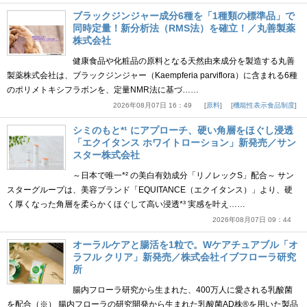
ブラックジンジャー成分6種を「1種類の標準品」で
同時定量！新分析法（RMS法）を確立！／丸善製薬
株式会社
健康食品や化粧品の原料となる天然由来成分を製造する丸善
製薬株式会社は、ブラックジンジャー（Kaempferia parviflora）に含まれる6種
のポリメトキシフラボンを、定量NMR法に基づ……
2026年08月07日 16：49
原料
機能性表示食品制度
シミのもと*¹ にアプローチ、硬い角層をほぐし浸透
「エクイタンス ホワイトローション」新発売／サン
スター株式会社
～日本で唯一*² の美白有効成分「リノレックS」配合～ サン
スターグループは、美容ブランド「EQUITANCE（エクイタンス）」より、硬
く厚くなった角層を柔らかくほぐして高い浸透*³ 実感を叶え……
2026年08月07日 09：44
オーラルケアと腸活を1粒で。Wケアチュアブル「オ
ラフル クリア」新発売／株式会社イブフローラ研究
所
腸内フローラ研究から生まれた、400万人に愛される乳酸菌
を配合（※） 腸内フローラの研究開発から生まれた乳酸菌AD株®を用いた製品