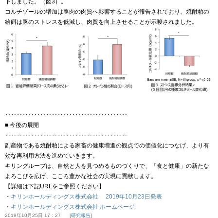
下しました。（図3）。
コルチゾールの増加は豚肉の肉質へ影響することが報告されており、焼酎粕の
給餌は豚のストレスを低減し、肉質を向上させることが示唆されました。
‥‥‥‥‥‥‥‥‥‥‥‥‥‥‥‥‥‥‥‥‥
■ 今後の展開
‥‥‥‥‥‥‥‥‥‥‥‥‥‥‥‥‥‥‥‥‥
副産物である焼酎粕による家畜の健康増進の観点での価値化につなげ、より有
効な再利用方法を進めていきます。
キリングループは、自然と人を見つめるものづくりで、「食と健康」の新たな
よろこびを広げ、こころ豊かな社会の実現に貢献します。
【詳細は下記URLをご参照ください】
・
キリンホールディングス株式会社 2019年10月23日発表
・
キリンホールディングス株式会社 ホームページ
2019年10月25日 17：27
研究報告