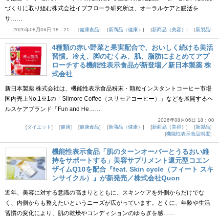
づくりに取り組む株式会社イブフローラ研究所は、オーラルケアと腸活を
サ……
2026年08月06日 18：21
健康食品
新商品（健康）
新商品（美容）
新製品
4種類の赤い野菜と果実配合で、おいしく続ける美活
習慣。冷え、脚のむくみ、肌、脂肪にまとめてアプ
ローチする機能性表示食品が新登場／新日本製薬 株
式会社
新日本製薬 株式会社は、機能性表示食品粉末・顆粒インスタントコーヒー市場
国内売上No.1※1の「Slimore Coffee（スリモアコーヒー）」などを展開するヘ
ルスケアブランド『Fun and He……
2026年08月06日 18：00
ダイエット
健康
健康食品
新商品（健康）
新商品（美容）
新製品
機能性表示食品制度
機能性表示食品「肌のターンオーバーとうるおい維
持をサポートする」美容サプリメント還元型コエン
ザイムQ10を配合『feat. Skin cycle（フィート スキ
ンサイクル）』が新発売／株式会社Quon
近年、美容に対する意識の高まりとともに、スキンケアを外側からだけでな
く、内側からも整えたいというニーズが広がっています。とくに、年齢や生活
習慣の変化により、肌の乾燥やコンディションのゆらぎを感……