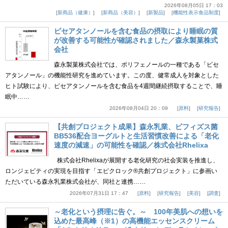
2026年08月05日 17：03
新商品（健康）
新商品（美容）
新製品
機能性表示食品制度
ピセアタンノールを含む食品の摂取により睡眠の質
が改善する可能性が確認されました／森永製菓株式
会社
森永製菓株式会社では、ポリフェノールの一種である「ピセ
アタンノール」の機能性研究を進めています。この度、健常成人を対象とした
ヒト試験により、ピセアタンノールを含む食品を4週間継続摂取することで、睡
眠中……
2026年08月04日 20：09
原料
研究報告
【共創プロジェクト成果】森永乳業、ビフィズス菌
BB536配合ヨーグルトと生活習慣改善による「老化
速度の減速」の可能性を確認／株式会社Rhelixa
株式会社Rhelixaが展開する老化研究の社会実装を推進し、
ロンジェビティの実現を目指す「エピクロック®共創プロジェクト」に参画い
ただいている森永乳業株式会社が、同社と連携……
2026年07月31日 17：47
原料
研究報告
美容
調査
～老化という摂理に告ぐ。～ 100年美肌への想いを
込めた最高峰（※1）の高機能エッセンスクリーム