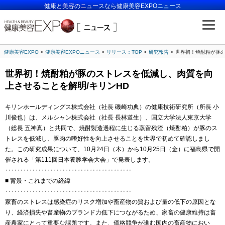
健康と美容のニュースなら健康美容EXPOニュース
健康美容EXPO
健康美容EXPOニュース
リリース：TOP
研究報告
世界初！焼酎粕が豚の
世界初！焼酎粕が豚のストレスを低減し、肉質を向
上させることを解明/キリンHD
キリンホールディングス株式会社（社長 磯崎功典）の健康技術研究所（所長 小
川俊也）は、メルシャン株式会社（社長 長林道生）、国立大学法人東京大学
（総長 五神真）と共同で、焼酎製造過程に生じる蒸留残渣（焼酎粕）が豚のス
トレスを低減し、豚肉の嗜好性を向上させることを世界で初めて確認しまし
た。この研究成果について、10月24日（木）から10月25日（金）に福島県で開
催される「第111回日本養豚学会大会」で発表します。
‥‥‥‥‥‥‥‥‥‥‥‥‥‥‥‥‥‥‥‥‥
■ 背景・これまでの経緯
‥‥‥‥‥‥‥‥‥‥‥‥‥‥‥‥‥‥‥‥‥
家畜のストレスは感染症のリスク増加や畜産物の質および量の低下の原因とな
り、経済損失や畜産物のブランド力低下につながるため、家畜の健康維持は畜
産農家にとって重要な課題です。また、価格競争が進む国内の畜産物におい