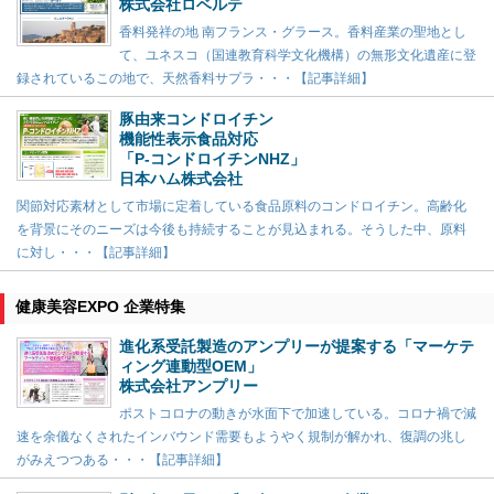
株式会社ロベルテ
香料発祥の地 南フランス・グラース。香料産業の聖地とし
て、ユネスコ（国連教育科学文化機構）の無形文化遺産に登
録されているこの地で、天然香料サプラ・・・【記事詳細】
豚由来コンドロイチン
機能性表示食品対応
「P-コンドロイチンNHZ」
日本ハム株式会社
関節対応素材として市場に定着している食品原料のコンドロイチン。高齢化
を背景にそのニーズは今後も持続することが見込まれる。そうした中、原料
に対し・・・【記事詳細】
健康美容EXPO 企業特集
進化系受託製造のアンプリーが提案する「マーケテ
ィング連動型OEM」
株式会社アンプリー
ポストコロナの動きが水面下で加速している。コロナ禍で減
速を余儀なくされたインバウンド需要もようやく規制が解かれ、復調の兆し
がみえつつある・・・【記事詳細】