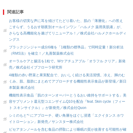
関連記事
お客様の切実な声に耳を傾けてたどり着いた、肌の「薄層化」への答え
こすらず、うるおす朝夜別オールインワン「ハルメク 薬用美肌液」が、
さらなる高機能化を遂げてリニューアル！／株式会社ハルメクホールディ
ングス
ブラックジンジャー成分6種を「1種類の標準品」で同時定量！新分析法
（RMS法）を確立！／丸善製薬株式会社
オーラルケアと腸活を1粒で。Wケアチュアブル「オラフル クリア」新発
売／株式会社イブフローラ研究所
4種類の赤い野菜と果実配合で、おいしく続ける美活習慣。冷え、脚のむ
くみ、肌、脂肪にまとめてアプローチする機能性表示食品が新登場／新日
本製薬 株式会社
機能性表示食品「肌のターンオーバーとうるおい維持をサポートする」美
容サプリメント還元型コエンザイムQ10を配合『feat. Skin cycle（フィー
ト スキンサイクル）』が新発売／株式会社Quon
シミのもと*¹ にアプローチ、硬い角層をほぐし浸透「エクイタンス ホワ
イトローション」新発売／サンスター株式会社
ピセアタンノールを含む食品の摂取により睡眠の質が改善する可能性が確