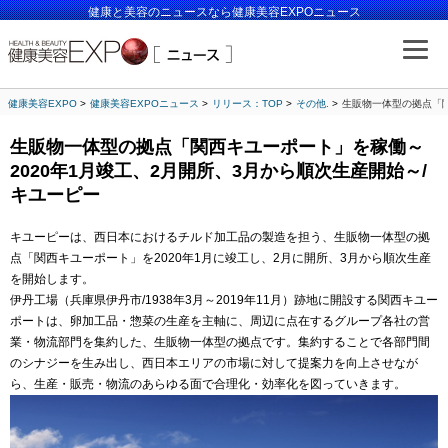
健康と美容のニュースなら健康美容EXPOニュース
健康美容EXPO
健康美容EXPOニュース
リリース：TOP
その他.
生販物一体型の拠点「関
生販物一体型の拠点「関西キユーポート」を稼働～
2020年1月竣工、2月開所、3月から順次生産開始～/
キユーピー
キユーピーは、西日本におけるチルド加工品の製造を担う、生販物一体型の拠
点「関西キユーポート」を2020年1月に竣工し、2月に開所、3月から順次生産
を開始します。
伊丹工場（兵庫県伊丹市/1938年3月～2019年11月）跡地に開設する関西キユー
ポートは、卵加工品・惣菜の生産を主軸に、周辺に点在するグループ各社の営
業・物流部門を集約した、生販物一体型の拠点です。集約することで各部門間
のシナジーを生み出し、西日本エリアの市場に対して提案力を向上させなが
ら、生産・販売・物流のあらゆる面で合理化・効率化を図っていきます。