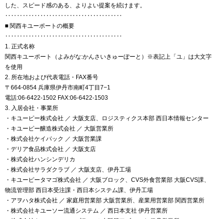
した、スピード感のある、よりよい提案を続けます。
‥‥‥‥‥‥‥‥‥‥‥‥‥‥‥‥‥‥‥‥
■ 関西キユーポートの概要
‥‥‥‥‥‥‥‥‥‥‥‥‥‥‥‥‥‥‥‥
1. 正式名称
関西キユーポート（よみがな:かんさいきゅーぽーと）※表記上「ユ」は大文字
を使用
2. 所在地および代表電話・FAX番号
〒664-0854 兵庫県伊丹市南町4丁目7−1
電話:06-6422-1502 FAX:06-6422-1503
3. 入居会社・事業所
・キユーピー株式会社 ／ 大阪支店、ロジスティクス本部 西日本情報センター
・キユーピー醸造株式会社 ／ 大阪営業所
・株式会社ケイパック ／ 大阪営業課
・デリア食品株式会社 ／ 大阪支店
・株式会社ハンシンデリカ
・株式会社サラダクラブ ／ 大阪支店、伊丹工場
・キユーピータマゴ株式会社 ／ 大阪ブロック、CVS外食営業部 大阪CVS課、
物流管理部 西日本受注課・西日本システム課、伊丹工場
・アヲハタ株式会社 ／ 家庭用営業部 大阪営業所、産業用営業部 関西営業所
・株式会社キユーソー流通システム ／ 西日本支社 伊丹営業所