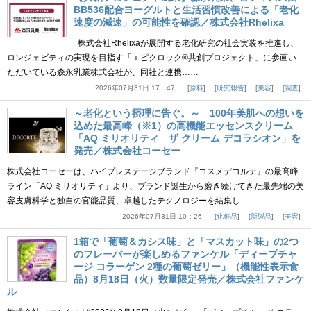
BB536配合ヨーグルトと生活習慣改善による「老化
速度の減速」の可能性を確認／株式会社Rhelixa
株式会社Rhelixaが展開する老化研究の社会実装を推進し、
ロンジェビティの実現を目指す「エピクロック®共創プロジェクト」に参画い
ただいている森永乳業株式会社が、同社と連携……
2026年07月31日 17：47
原料
研究報告
美容
調査
～老化という摂理に告ぐ。～ 100年美肌への想いを
込めた最高峰（※1）の高機能エッセンスクリーム
「AQ ミリオリティ ザ クリーム デコラシオン」を
発売／株式会社コーセー
株式会社コーセーは、ハイプレステージブランド『コスメデコルテ』の最高峰
ライン「AQ ミリオリティ」より、ブランド誕生から磨き続けてきた最先端の美
容皮膚科学と独自の官能品質、卓越したテクノロジーを結集し……
2026年07月31日 10：26
化粧品
新製品
美容
1箱で「葡萄＆カシス味」と「マスカット味」の2つ
のフレーバーが楽しめるファンケル「ディープチャ
ージ コラーゲン 2種の葡萄ゼリー」（機能性表示食
品）8月18日（火）数量限定発売／株式会社ファンケ
ル