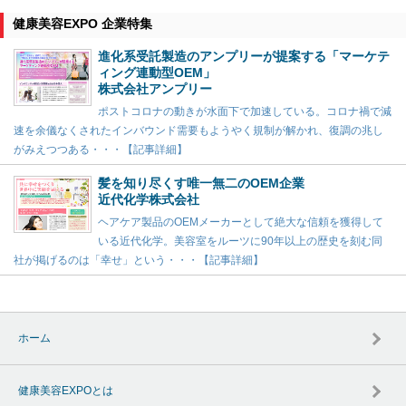
健康美容EXPO 企業特集
進化系受託製造のアンプリーが提案する「マーケテ
ィング連動型OEM」
株式会社アンプリー
ポストコロナの動きが水面下で加速している。コロナ禍で減
速を余儀なくされたインバウンド需要もようやく規制が解かれ、復調の兆し
がみえつつある・・・【記事詳細】
髪を知り尽くす唯一無二のOEM企業
近代化学株式会社
ヘアケア製品のOEMメーカーとして絶大な信頼を獲得して
いる近代化学。美容室をルーツに90年以上の歴史を刻む同
社が掲げるのは「幸せ」という・・・【記事詳細】
ホーム
健康美容EXPOとは