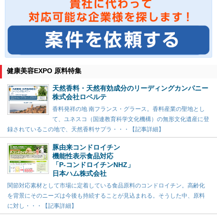
健康美容EXPO 原料特集
天然香料・天然有効成分のリーディングカンパニー
株式会社ロベルテ
香料発祥の地 南フランス・グラース。香料産業の聖地とし
て、ユネスコ（国連教育科学文化機構）の無形文化遺産に登
録されているこの地で、天然香料サプラ・・・【記事詳細】
豚由来コンドロイチン
機能性表示食品対応
「P-コンドロイチンNHZ」
日本ハム株式会社
関節対応素材として市場に定着している食品原料のコンドロイチン。高齢化
を背景にそのニーズは今後も持続することが見込まれる。そうした中、原料
に対し・・・【記事詳細】