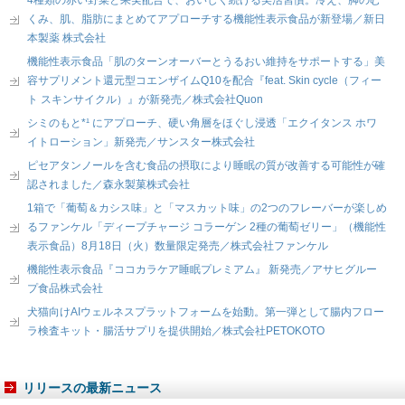
4種類の赤い野菜と果実配合で、おいしく続ける美活習慣。冷え、脚のむ
くみ、肌、脂肪にまとめてアプローチする機能性表示食品が新登場／新日
本製薬 株式会社
機能性表示食品「肌のターンオーバーとうるおい維持をサポートする」美
容サプリメント還元型コエンザイムQ10を配合『feat. Skin cycle（フィー
ト スキンサイクル）』が新発売／株式会社Quon
シミのもと*¹ にアプローチ、硬い角層をほぐし浸透「エクイタンス ホワ
イトローション」新発売／サンスター株式会社
ピセアタンノールを含む食品の摂取により睡眠の質が改善する可能性が確
認されました／森永製菓株式会社
1箱で「葡萄＆カシス味」と「マスカット味」の2つのフレーバーが楽しめ
るファンケル「ディープチャージ コラーゲン 2種の葡萄ゼリー」（機能性
表示食品）8月18日（火）数量限定発売／株式会社ファンケル
機能性表示食品『ココカラケア睡眠プレミアム』 新発売／アサヒグルー
プ食品株式会社
犬猫向けAIウェルネスプラットフォームを始動。第一弾として腸内フロー
ラ検査キット・腸活サプリを提供開始／株式会社PETOKOTO
リリースの最新ニュース