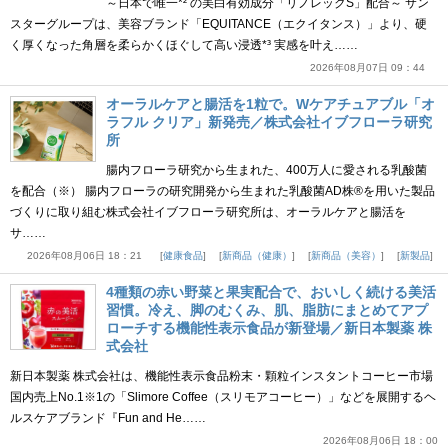
～日本で唯一*² の美白有効成分「リノレックS」配合～ サン
スターグループは、美容ブランド「EQUITANCE（エクイタンス）」より、硬
く厚くなった角層を柔らかくほぐして高い浸透*³ 実感を叶え……
2026年08月07日 09：44
オーラルケアと腸活を1粒で。Wケアチュアブル「オ
ラフル クリア」新発売／株式会社イブフローラ研究
所
腸内フローラ研究から生まれた、400万人に愛される乳酸菌
を配合（※） 腸内フローラの研究開発から生まれた乳酸菌AD株®を用いた製品
づくりに取り組む株式会社イブフローラ研究所は、オーラルケアと腸活を
サ……
2026年08月06日 18：21
健康食品
新商品（健康）
新商品（美容）
新製品
4種類の赤い野菜と果実配合で、おいしく続ける美活
習慣。冷え、脚のむくみ、肌、脂肪にまとめてアプ
ローチする機能性表示食品が新登場／新日本製薬 株
式会社
新日本製薬 株式会社は、機能性表示食品粉末・顆粒インスタントコーヒー市場
国内売上No.1※1の「Slimore Coffee（スリモアコーヒー）」などを展開するヘ
ルスケアブランド『Fun and He……
2026年08月06日 18：00