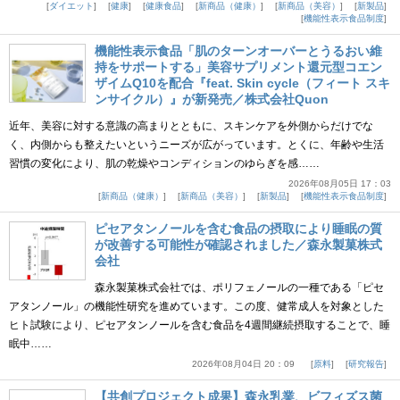
ダイエット
健康
健康食品
新商品（健康）
新商品（美容）
新製品
機能性表示食品制度
機能性表示食品「肌のターンオーバーとうるおい維
持をサポートする」美容サプリメント還元型コエン
ザイムQ10を配合『feat. Skin cycle（フィート スキ
ンサイクル）』が新発売／株式会社Quon
近年、美容に対する意識の高まりとともに、スキンケアを外側からだけでな
く、内側からも整えたいというニーズが広がっています。とくに、年齢や生活
習慣の変化により、肌の乾燥やコンディションのゆらぎを感……
2026年08月05日 17：03
新商品（健康）
新商品（美容）
新製品
機能性表示食品制度
ピセアタンノールを含む食品の摂取により睡眠の質
が改善する可能性が確認されました／森永製菓株式
会社
森永製菓株式会社では、ポリフェノールの一種である「ピセ
アタンノール」の機能性研究を進めています。この度、健常成人を対象とした
ヒト試験により、ピセアタンノールを含む食品を4週間継続摂取することで、睡
眠中……
2026年08月04日 20：09
原料
研究報告
【共創プロジェクト成果】森永乳業、ビフィズス菌