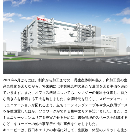
2020年6月ごろには、割卵から加工までの一貫生産体制を整え、卵加工品の生
産合理化を図りながら、将来的には事業融合型の新たな展開を図る準備を進め
ていきます。また、オフィス機能についても、シナジーの創出を促進し、新た
な働き方を模索する工夫を施しました。会議時間を短くし、スピーディーにコ
ミュニケーションが図れるよう、立ちミーティングテーブルや少人数用ブース
を多数設置したほか、ソロワークができる集中エリアを設けました。また、コ
ミュニケーションエリアを充実させるために、書類管理のスペースを削減する
など、キユーピーの他の事業所の成功事例を生かしました。
キユーピーは、西日本エリアの市場に対して、生販物一体型のメリットを生か