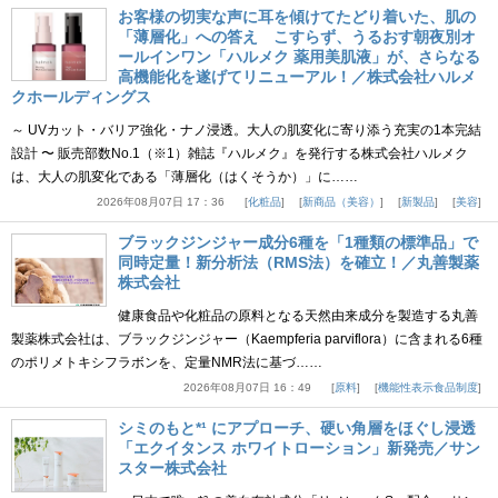
お客様の切実な声に耳を傾けてたどり着いた、肌の
「薄層化」への答え こすらず、うるおす朝夜別オ
ールインワン「ハルメク 薬用美肌液」が、さらなる
高機能化を遂げてリニューアル！／株式会社ハルメ
クホールディングス
～ UVカット・バリア強化・ナノ浸透。大人の肌変化に寄り添う充実の1本完結
設計 〜 販売部数No.1（※1）雑誌『ハルメク』を発行する株式会社ハルメク
は、大人の肌変化である「薄層化（はくそうか）」に……
2026年08月07日 17：36
化粧品
新商品（美容）
新製品
美容
ブラックジンジャー成分6種を「1種類の標準品」で
同時定量！新分析法（RMS法）を確立！／丸善製薬
株式会社
健康食品や化粧品の原料となる天然由来成分を製造する丸善
製薬株式会社は、ブラックジンジャー（Kaempferia parviflora）に含まれる6種
のポリメトキシフラボンを、定量NMR法に基づ……
2026年08月07日 16：49
原料
機能性表示食品制度
シミのもと*¹ にアプローチ、硬い角層をほぐし浸透
「エクイタンス ホワイトローション」新発売／サン
スター株式会社