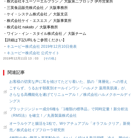
・株式会社キユーソーエルプラン ／ 大阪第二ブロック 伊丹営業所
・三英食品販売株式会社 ／ 大阪事務所
・ケイ・システム株式会社 ／ 大阪支店
・株式会社ケイ・エスエス ／ 大阪事業所
・株式会社 nakato ／ 大阪事務所
・ワイン・イン・スタイル株式会社 ／ 大阪チーム
【詳細は下記URLをご参照ください】
・
キユーピー株式会社 2019年12月10日発表
・
キユーピー株式会社 公式サイト
2019年12月11日 13：03
その他.
関連記事
お客様の切実な声に耳を傾けてたどり着いた、肌の「薄層化」への答え
こすらず、うるおす朝夜別オールインワン「ハルメク 薬用美肌液」が、
さらなる高機能化を遂げてリニューアル！／株式会社ハルメクホールディ
ングス
ブラックジンジャー成分6種を「1種類の標準品」で同時定量！新分析法
（RMS法）を確立！／丸善製薬株式会社
オーラルケアと腸活を1粒で。Wケアチュアブル「オラフル クリア」新発
売／株式会社イブフローラ研究所