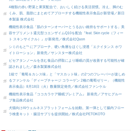
4種類の赤い野菜と果実配合で、おいしく続ける美活習慣。冷え、脚のむ
くみ、肌、脂肪にまとめてアプローチする機能性表示食品が新登場／新日
本製薬 株式会社
機能性表示食品「肌のターンオーバーとうるおい維持をサポートする」美
容サプリメント還元型コエンザイムQ10を配合『feat. Skin cycle（フィー
ト スキンサイクル）』が新発売／株式会社Quon
シミのもと*¹ にアプローチ、硬い角層をほぐし浸透「エクイタンス ホワ
イトローション」新発売／サンスター株式会社
ピセアタンノールを含む食品の摂取により睡眠の質が改善する可能性が確
認されました／森永製菓株式会社
1箱で「葡萄＆カシス味」と「マスカット味」の2つのフレーバーが楽しめ
るファンケル「ディープチャージ コラーゲン 2種の葡萄ゼリー」（機能性
表示食品）8月18日（火）数量限定発売／株式会社ファンケル
機能性表示食品『ココカラケア睡眠プレミアム』 新発売／アサヒグルー
プ食品株式会社
犬猫向けAIウェルネスプラットフォームを始動。第一弾として腸内フロー
ラ検査キット・腸活サプリを提供開始／株式会社PETOKOTO