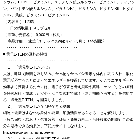
シウム、HPMC、ビタミンC、ステアリン酸カルシウム、ビタミンE、ナイアシ
ン、パントテン酸カルシウム、ビタミンB1、ビタミンA、ビタミンB6、ビタミ
ンB2、葉酸、ビタミンD、ビタミンB12
［ 内容量 ］ 120粒
［ 1日の摂取量 ］ 4カプセル
［ 希望小売価格 ］ 6,000円（税別）
［ 商品詳細 ］ 株式会社ナックスwebサイト3月より発売開始
‥‥‥‥‥‥‥‥‥‥‥‥‥‥‥‥‥‥‥‥
■ 還元E-TENの原料の特徴
‥‥‥‥‥‥‥‥‥‥‥‥‥‥‥‥‥‥‥‥
［ 1 ］「還元型E-TENとは」
人は、呼吸で酸素を取り込み、食べ物を食べて栄養素を体内に取り入れ、酸化
還元反応することによってエネルギーを獲得しています。そこでエネルギーを
効率よく獲得するためには、電子が必要と考え貝殻や真珠、サンゴなどの原料
を特殊粉砕・焼成した安心・安全な素材で電子（還元機能を有する）を供給す
る「還元型E-TEN」を開発しました。
［ 2 ］「還元型E-TENで期待できる効果」
細胞の健康はすなわち身体の健康。細胞活性があらゆることを解決します。
（疲労回復・若返り・代謝改善・妊活・免疫力向上・活性酸素の制御）この部
分を期待できる効果は、下記のサイトになります。
https://nacs-yamanashi.jp/e-ten/