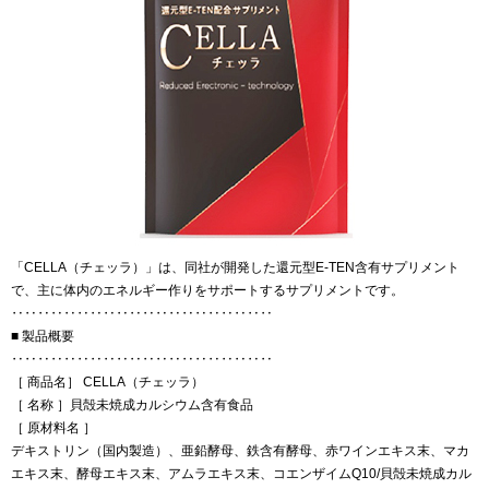
「CELLA（チェッラ）」は、同社が開発した還元型E-TEN含有サプリメント
で、主に体内のエネルギー作りをサポートするサプリメントです。
‥‥‥‥‥‥‥‥‥‥‥‥‥‥‥‥‥‥‥‥
■ 製品概要
‥‥‥‥‥‥‥‥‥‥‥‥‥‥‥‥‥‥‥‥
［ 商品名］ CELLA（チェッラ）
［ 名称 ］貝殻未焼成カルシウム含有食品
［ 原材料名 ］
デキストリン（国内製造）、亜鉛酵母、鉄含有酵母、赤ワインエキス末、マカ
エキス末、酵母エキス末、アムラエキス末、コエンザイムQ10/貝殻未焼成カル