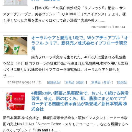
～日本で唯一*² の美白有効成分「リノレックS」配合～ サン
スターグループは、美容ブランド「EQUITANCE（エクイタンス）」より、硬
く厚くなった角層を柔らかくほぐして高い浸透*³ 実感を叶え……
2026年08月07日 09：44
オーラルケアと腸活を1粒で。Wケアチュアブル「オ
ラフル クリア」新発売／株式会社イブフローラ研究
所
腸内フローラ研究から生まれた、400万人に愛される乳酸菌
を配合（※） 腸内フローラの研究開発から生まれた乳酸菌AD株®を用いた製品
づくりに取り組む株式会社イブフローラ研究所は、オーラルケアと腸活を
サ……
2026年08月06日 18：21
健康食品
新商品（健康）
新商品（美容）
新製品
4種類の赤い野菜と果実配合で、おいしく続ける美活
習慣。冷え、脚のむくみ、肌、脂肪にまとめてアプ
ローチする機能性表示食品が新登場／新日本製薬 株
式会社
新日本製薬 株式会社は、機能性表示食品粉末・顆粒インスタントコーヒー市場
国内売上No.1※1の「Slimore Coffee（スリモアコーヒー）」などを展開するヘ
ルスケアブランド『Fun and He……