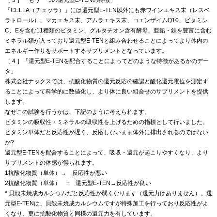
［ 3 ］「もう⼀つの還元型E-TENの特徴」
「CELLA（チェッラ）」には還元型E-TEN以外にも赤ワインエキス末（レスベ
ラトロール）、マカエキス末、アムラエキス末、コエンザイムQ10、ビタミン
C、Eを含む11種類のビタミン、グルタチオン含有酵母、亜鉛・鉄を豊富に含む
ミネラル類が入っており還元型E-TENと組み合わせることによってより体内の
エネルギー作りをサポートするサプリメントとなっています。
［ 4 ］「還元型E-TENを配合することによってどのような特徴があるかのデー
タ」
株式会社ナックスでは、抗酸化物質の還元反応の確認と酸化還元電位を測定す
ることによって科学的に数値化し、より体に良い組合せのサプリメントを提供
します。
なぜこの試験を行うかは、下記のように考えられます。
ビタミンの吸収性・ミネラルの吸収性を上げるための指標として行いました。
ビタミン単体だと反応性が遅く、反応しないまま体外に排出されるのではない
か?
還元型E-TENを配合することによって、吸収・還元が起こりやすくなり、より
サプリメントの体感が得られます。
1抗酸化物質（単体）→ 反応性が悪い
2抗酸化物質（単体） + 還元型E-TEN→反応性が良い
* 貝殻未焼成カルシウムだと反応性が弱くなります（還元力はありません）。還
元型E-TENは、貝殻未焼成カルシウムですが特殊加工を行っており反応性がよ
くなり、更に抗酸化物質と同様の還元力を有しています。