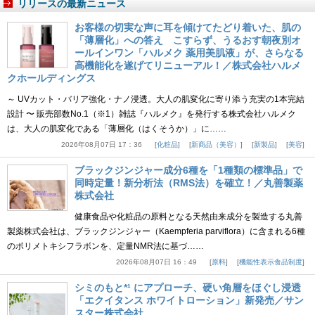
リリースの最新ニュース
お客様の切実な声に耳を傾けてたどり着いた、肌の
「薄層化」への答え こすらず、うるおす朝夜別オ
ールインワン「ハルメク 薬用美肌液」が、さらなる
高機能化を遂げてリニューアル！／株式会社ハルメ
クホールディングス
～ UVカット・バリア強化・ナノ浸透。大人の肌変化に寄り添う充実の1本完結
設計 〜 販売部数No.1（※1）雑誌『ハルメク』を発行する株式会社ハルメク
は、大人の肌変化である「薄層化（はくそうか）」に……
2026年08月07日 17：36
化粧品
新商品（美容）
新製品
美容
ブラックジンジャー成分6種を「1種類の標準品」で
同時定量！新分析法（RMS法）を確立！／丸善製薬
株式会社
健康食品や化粧品の原料となる天然由来成分を製造する丸善
製薬株式会社は、ブラックジンジャー（Kaempferia parviflora）に含まれる6種
のポリメトキシフラボンを、定量NMR法に基づ……
2026年08月07日 16：49
原料
機能性表示食品制度
シミのもと*¹ にアプローチ、硬い角層をほぐし浸透
「エクイタンス ホワイトローション」新発売／サン
スター株式会社