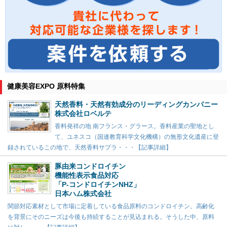
健康美容EXPO 原料特集
天然香料・天然有効成分のリーディングカンパニー
株式会社ロベルテ
香料発祥の地 南フランス・グラース。香料産業の聖地とし
て、ユネスコ（国連教育科学文化機構）の無形文化遺産に登
録されているこの地で、天然香料サプラ・・・【記事詳細】
豚由来コンドロイチン
機能性表示食品対応
「P-コンドロイチンNHZ」
日本ハム株式会社
関節対応素材として市場に定着している食品原料のコンドロイチン。高齢化
を背景にそのニーズは今後も持続することが見込まれる。そうした中、原料