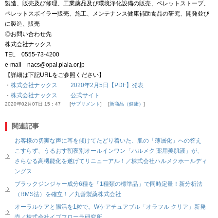
製造、販売及び修理、工業薬品及び環境浄化設備の販売、ペレットストーブ、
ペレットスボイラー販売、施工、メンテナンス健康補助食品の研究、開発並び
に製造、販売
◎お問い合わせ先
株式会社ナックス
TEL 0555-73-4200
e-mail nacs@opal.plala.or.jp
【詳細は下記URLをご参照ください】
・
株式会社ナックス 2020年2月5日【PDF】発表
・
株式会社ナックス 公式サイト
2020年02月07日 15：47
サプリメント
新商品（健康）
関連記事
お客様の切実な声に耳を傾けてたどり着いた、肌の「薄層化」への答え
こすらず、うるおす朝夜別オールインワン「ハルメク 薬用美肌液」が、
さらなる高機能化を遂げてリニューアル！／株式会社ハルメクホールディ
ングス
ブラックジンジャー成分6種を「1種類の標準品」で同時定量！新分析法
（RMS法）を確立！／丸善製薬株式会社
オーラルケアと腸活を1粒で。Wケアチュアブル「オラフル クリア」新発
売／株式会社イブフローラ研究所