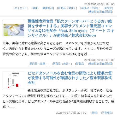
2026年08月06日 18：00
ダイエット
健康
健康食品
新商品（健康）
新商品（美容）
新製品
機能性表示食品制度
機能性表示食品「肌のターンオーバーとうるおい維
持をサポートする」美容サプリメント還元型コエン
ザイムQ10を配合『feat. Skin cycle（フィート スキ
ンサイクル）』が新発売／株式会社Quon
近年、美容に対する意識の高まりとともに、スキンケアを外側からだけでな
く、内側からも整えたいというニーズが広がっています。とくに、年齢や生活
習慣の変化により、肌の乾燥やコンディションのゆらぎを感……
2026年08月05日 17：03
新商品（健康）
新商品（美容）
新製品
機能性表示食品制度
ピセアタンノールを含む食品の摂取により睡眠の質
が改善する可能性が確認されました／森永製菓株式
会社
森永製菓株式会社では、ポリフェノールの一種である「ピセ
アタンノール」の機能性研究を進めています。この度、健常成人を対象とした
ヒト試験により、ピセアタンノールを含む食品を4週間継続摂取することで、睡
眠中……
2026年08月04日 20：09
原料
研究報告