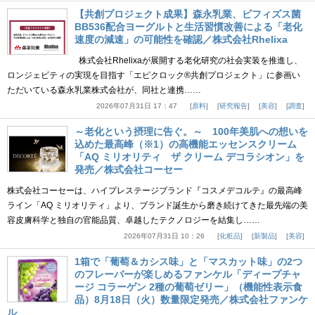
【共創プロジェクト成果】森永乳業、ビフィズス菌
BB536配合ヨーグルトと生活習慣改善による「老化
速度の減速」の可能性を確認／株式会社Rhelixa
株式会社Rhelixaが展開する老化研究の社会実装を推進し、
ロンジェビティの実現を目指す「エピクロック®共創プロジェクト」に参画い
ただいている森永乳業株式会社が、同社と連携……
2026年07月31日 17：47
原料
研究報告
美容
調査
～老化という摂理に告ぐ。～ 100年美肌への想いを
込めた最高峰（※1）の高機能エッセンスクリーム
「AQ ミリオリティ ザ クリーム デコラシオン」を
発売／株式会社コーセー
株式会社コーセーは、ハイプレステージブランド『コスメデコルテ』の最高峰
ライン「AQ ミリオリティ」より、ブランド誕生から磨き続けてきた最先端の美
容皮膚科学と独自の官能品質、卓越したテクノロジーを結集し……
2026年07月31日 10：26
化粧品
新製品
美容
1箱で「葡萄＆カシス味」と「マスカット味」の2つ
のフレーバーが楽しめるファンケル「ディープチャ
ージ コラーゲン 2種の葡萄ゼリー」（機能性表示食
品）8月18日（火）数量限定発売／株式会社ファンケ
ル