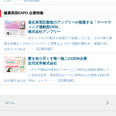
に対し・・・【記事詳細】
健康美容EXPO 企業特集
進化系受託製造のアンプリーが提案する「マーケテ
ィング連動型OEM」
株式会社アンプリー
ポストコロナの動きが水面下で加速している。コロナ禍で減
速を余儀なくされたインバウンド需要もようやく規制が解かれ、復調の兆し
がみえつつある・・・【記事詳細】
髪を知り尽くす唯一無二のOEM企業
近代化学株式会社
ヘアケア製品のOEMメーカーとして絶大な信頼を獲得して
いる近代化学。美容室をルーツに90年以上の歴史を刻む同
社が掲げるのは「幸せ」という・・・【記事詳細】
ホーム