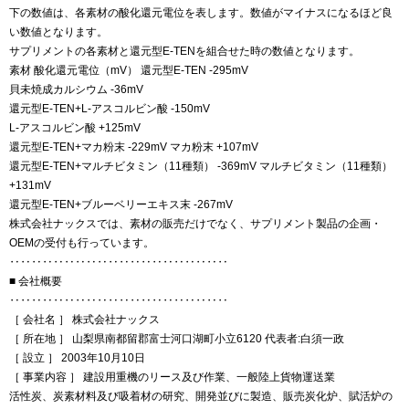
下の数値は、各素材の酸化還元電位を表します。数値がマイナスになるほど良
い数値となります。
サプリメントの各素材と還元型E-TENを組合せた時の数値となります。
素材 酸化還元電位（mV） 還元型E-TEN -295mV
貝未焼成カルシウム -36mV
還元型E-TEN+L-アスコルビン酸 -150mV
L-アスコルビン酸 +125mV
還元型E-TEN+マカ粉末 -229mV マカ粉末 +107mV
還元型E-TEN+マルチビタミン（11種類） -369mV マルチビタミン（11種類）
+131mV
還元型E-TEN+ブルーベリーエキス末 -267mV
株式会社ナックスでは、素材の販売だけでなく、サプリメント製品の企画・
OEMの受付も行っています。
‥‥‥‥‥‥‥‥‥‥‥‥‥‥‥‥‥‥‥‥
■ 会社概要
‥‥‥‥‥‥‥‥‥‥‥‥‥‥‥‥‥‥‥‥
［ 会社名 ］ 株式会社ナックス
［ 所在地 ］ 山梨県南都留郡富士河口湖町小立6120 代表者:白須一政
［ 設立 ］ 2003年10月10日
［ 事業内容 ］ 建設用重機のリース及び作業、一般陸上貨物運送業
活性炭、炭素材料及び吸着材の研究、開発並びに製造、販売炭化炉、賦活炉の