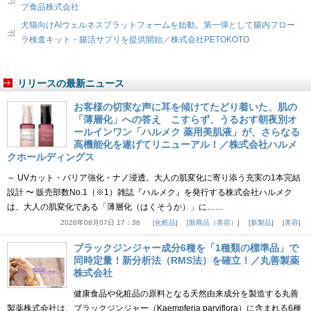
プ食品株式会社
犬猫向けAIウェルネスプラットフォームを始動。第一弾として腸内フロー
ラ検査キット・腸活サプリを提供開始／株式会社PETOKOTO
リリースの最新ニュース
お客様の切実な声に耳を傾けてたどり着いた、肌の
「薄層化」への答え こすらず、うるおす朝夜別オ
ールインワン「ハルメク 薬用美肌液」が、さらなる
高機能化を遂げてリニューアル！／株式会社ハルメ
クホールディングス
～ UVカット・バリア強化・ナノ浸透。大人の肌変化に寄り添う充実の1本完結
設計 〜 販売部数No.1（※1）雑誌『ハルメク』を発行する株式会社ハルメク
は、大人の肌変化である「薄層化（はくそうか）」に……
2026年08月07日 17：36
化粧品
新商品（美容）
新製品
美容
ブラックジンジャー成分6種を「1種類の標準品」で
同時定量！新分析法（RMS法）を確立！／丸善製薬
株式会社
健康食品や化粧品の原料となる天然由来成分を製造する丸善
製薬株式会社は、ブラックジンジャー（Kaempferia parviflora）に含まれる6種