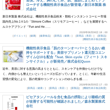
習慣。冷え、脚のむくみ、肌、脂肪にまとめてアプ
ローチする機能性表示食品が新登場／新日本製薬 株
式会社
新日本製薬 株式会社は、機能性表示食品粉末・顆粒インスタントコーヒー市場
国内売上No.1※1の「Slimore Coffee（スリモアコーヒー）」などを展開するヘ
ルスケアブランド『Fun and He……
2026年08月06日 18：00
ダイエット
健康
健康食品
新商品（健康）
新商品（美容）
新製品
機能性表示食品制度
機能性表示食品「肌のターンオーバーとうるおい維
持をサポートする」美容サプリメント還元型コエン
ザイムQ10を配合『feat. Skin cycle（フィート スキ
ンサイクル）』が新発売／株式会社Quon
近年、美容に対する意識の高まりとともに、スキンケアを外側からだけでな
く、内側からも整えたいというニーズが広がっています。とくに、年齢や生活
習慣の変化により、肌の乾燥やコンディションのゆらぎを感……
2026年08月05日 17：03
新商品（健康）
新商品（美容）
新製品
機能性表示食品制度
ピセアタンノールを含む食品の摂取により睡眠の質
が改善する可能性が確認されました／森永製菓株式
会社