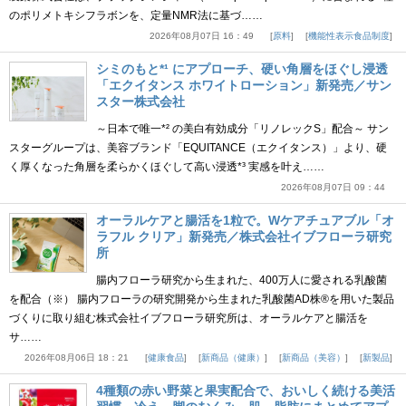
のポリメトキシフラボンを、定量NMR法に基づ……
2026年08月07日 16：49
原料
機能性表示食品制度
シミのもと*¹ にアプローチ、硬い角層をほぐし浸透
「エクイタンス ホワイトローション」新発売／サン
スター株式会社
～日本で唯一*² の美白有効成分「リノレックS」配合～ サン
スターグループは、美容ブランド「EQUITANCE（エクイタンス）」より、硬
く厚くなった角層を柔らかくほぐして高い浸透*³ 実感を叶え……
2026年08月07日 09：44
オーラルケアと腸活を1粒で。Wケアチュアブル「オ
ラフル クリア」新発売／株式会社イブフローラ研究
所
腸内フローラ研究から生まれた、400万人に愛される乳酸菌
を配合（※） 腸内フローラの研究開発から生まれた乳酸菌AD株®を用いた製品
づくりに取り組む株式会社イブフローラ研究所は、オーラルケアと腸活を
サ……
2026年08月06日 18：21
健康食品
新商品（健康）
新商品（美容）
新製品
4種類の赤い野菜と果実配合で、おいしく続ける美活