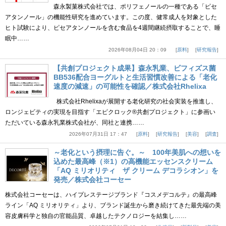
森永製菓株式会社では、ポリフェノールの一種である「ピセ
アタンノール」の機能性研究を進めています。この度、健常成人を対象とした
ヒト試験により、ピセアタンノールを含む食品を4週間継続摂取することで、睡
眠中……
2026年08月04日 20：09
原料
研究報告
【共創プロジェクト成果】森永乳業、ビフィズス菌
BB536配合ヨーグルトと生活習慣改善による「老化
速度の減速」の可能性を確認／株式会社Rhelixa
株式会社Rhelixaが展開する老化研究の社会実装を推進し、
ロンジェビティの実現を目指す「エピクロック®共創プロジェクト」に参画い
ただいている森永乳業株式会社が、同社と連携……
2026年07月31日 17：47
原料
研究報告
美容
調査
～老化という摂理に告ぐ。～ 100年美肌への想いを
込めた最高峰（※1）の高機能エッセンスクリーム
「AQ ミリオリティ ザ クリーム デコラシオン」を
発売／株式会社コーセー
株式会社コーセーは、ハイプレステージブランド『コスメデコルテ』の最高峰
ライン「AQ ミリオリティ」より、ブランド誕生から磨き続けてきた最先端の美
容皮膚科学と独自の官能品質、卓越したテクノロジーを結集し……