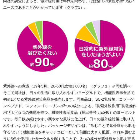
同社の調査によると、紫外線対策は年代を問わず、ほぼ全ての女性が持つ強い
ニーズであることがわかっています（グラフ1）。
紫外線への意識（19年5月、20-60代女性3,000名）（グラフ１）※同社調べ
そこで同社は、日々の生活に取り入れやすいヨーグルトで、機能性表示食品で
初※1となる紫外線対策商品を発売します。同商品は、SC-2乳酸菌、コラーゲ
ンペプチド、スフィンゴミエリンの3つの成分による、“抗紫外線作用”“抗乾燥作
用”という2つの機能を持つ、機能性表示食品（届出番号：E546）のヨーグルト
です。毎日飲み続けやすい爽やかな風味に仕上げ、日々の紫外線対策に取り入
れやすいようにしました。パッケージデザインは、“飲むことで紫外線から肌を
守る”という機能価値をキャッチコピーとして前面に大きく配置、それを囲むよ
うに3色を使用したサークルを配することで、3つの成分が紫外線から肌を守る