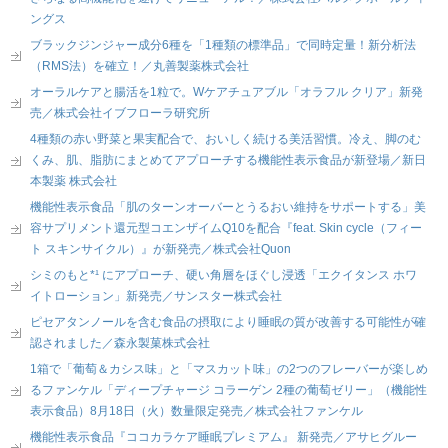
ングス
ブラックジンジャー成分6種を「1種類の標準品」で同時定量！新分析法
（RMS法）を確立！／丸善製薬株式会社
オーラルケアと腸活を1粒で。Wケアチュアブル「オラフル クリア」新発
売／株式会社イブフローラ研究所
4種類の赤い野菜と果実配合で、おいしく続ける美活習慣。冷え、脚のむ
くみ、肌、脂肪にまとめてアプローチする機能性表示食品が新登場／新日
本製薬 株式会社
機能性表示食品「肌のターンオーバーとうるおい維持をサポートする」美
容サプリメント還元型コエンザイムQ10を配合『feat. Skin cycle（フィー
ト スキンサイクル）』が新発売／株式会社Quon
シミのもと*¹ にアプローチ、硬い角層をほぐし浸透「エクイタンス ホワ
イトローション」新発売／サンスター株式会社
ピセアタンノールを含む食品の摂取により睡眠の質が改善する可能性が確
認されました／森永製菓株式会社
1箱で「葡萄＆カシス味」と「マスカット味」の2つのフレーバーが楽しめ
るファンケル「ディープチャージ コラーゲン 2種の葡萄ゼリー」（機能性
表示食品）8月18日（火）数量限定発売／株式会社ファンケル
機能性表示食品『ココカラケア睡眠プレミアム』 新発売／アサヒグルー