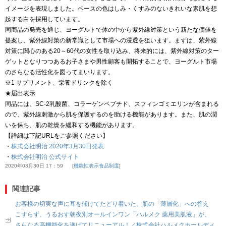
イメージを表現しました。ベースの色はしみ・くすみのないきれいな素肌を想
起する白を採用しています。
同商品の発売を通じ、ヨーグルトで体の中から紫外線対策という新たな価値を
提案し、紫外線対策の新常識として市場への浸透を狙います。まずは、紫外線
対策に関心のある20～60代の女性を取り込み、将来的には、紫外線対策のター
ゲットとなりつつあるお子さまや男性顧客も開拓することで、ヨーグルト市場
のさらなる活性化を図ってまいります。
※1 サプリメント、栄養ドリンクを除く
★届出表示
同品には、SC-2乳酸菌、コラーゲンペプチド、スフィンゴミエリンが含まれる
ので、紫外線刺激から肌を保護するのを助ける機能があります。また、肌の潤
いを保ち、肌の乾燥を緩和する機能があります。
【詳細は下記URLをご参照ください】
・
株式会社明治 2020年3月30日発表
・
株式会社明治 公式サイト
2020年03月30日 17：59
機能性表示食品制度
関連記事
お客様の切実な声に耳を傾けてたどり着いた、肌の「薄層化」への答え
こすらず、うるおす朝夜別オールインワン「ハルメク 薬用美肌液」が、
さらなる高機能化を遂げてリニューアル！／株式会社ハルメクホールディ