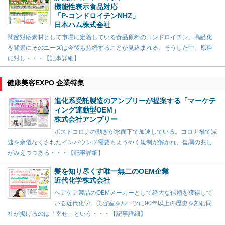
機能性表示食品対応
「P-コンドロイチンNHZ」
日本ハム株式会社
関節対応素材として市場に定着している食品原料のコンドロイチン。高齢化
を背景にそのニーズは今後も持続することが見込まれる。そうした中、原料
に対し・・・【記事詳細】
健康美容EXPO 企業特集
進化系受託製造のアンプリーが提案する「マーケテ
ィング連動型OEM」
株式会社アンプリー
ポストコロナの動きが水面下で加速している。コロナ禍で減
速を余儀なくされたインバウンド需要もようやく規制が解かれ、復調の兆し
がみえつつある・・・【記事詳細】
髪を知り尽くす唯一無二のOEM企業
近代化学株式会社
ヘアケア製品のOEMメーカーとして絶大な信頼を獲得して
いる近代化学。美容室をルーツに90年以上の歴史を刻む同
社が掲げるのは「幸せ」という・・・【記事詳細】