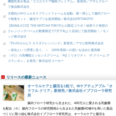
機能性表示食品『ココカラケア睡眠プレミアム』 新発売／アサヒグルー
プ食品株式会社
犬猫向けAIウェルネスプラットフォームを始動。第一弾として腸内フロー
ラ検査キット・腸活サプリを提供開始／株式会社PETOKOTO
【BANILA CO】THE MATCHA TOKYOとの限定コラボ！抹茶ラテ発想の
クレンジングバームが数量限定で7月下旬より店頭にて販売開始！／モノ
ック株式会社
『PLUSカルピス カラダクレンジング』新発売／アサヒ飲料株式会社
～老化という摂理に告ぐ。～ 100年美肌への想いを込めた最高峰
（※1）の高機能エッセンスクリーム「AQ ミリオリティ ザ クリーム デ
コラシオン」を発売／株式会社コーセー
リリースの最新ニュース
オーラルケアと腸活を1粒で。Wケアチュアブル「オ
ラフル クリア」新発売／株式会社イブフローラ研究
所
腸内フローラ研究から生まれた、400万人に愛される乳酸菌
を配合（※） 腸内フローラの研究開発から生まれた乳酸菌AD株®を用いた製品
づくりに取り組む株式会社イブフローラ研究所は、オーラルケアと腸活を