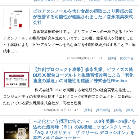
ピセアタンノールを含む食品の摂取により睡眠の質
が改善する可能性が確認されました／森永製菓株式
会社
森永製菓株式会社では、ポリフェノールの一種である「ピセ
アタンノール」の機能性研究を進めています。この度、健常成人を対象とした
ヒト試験により、ピセアタンノールを含む食品を4週間継続摂取することで、睡
眠中……
2026年08月04日 20：09
原料
研究報告
【共創プロジェクト成果】森永乳業、ビフィズス菌
BB536配合ヨーグルトと生活習慣改善による「老化
速度の減速」の可能性を確認／株式会社Rhelixa
株式会社Rhelixaが展開する老化研究の社会実装を推進し、
ロンジェビティの実現を目指す「エピクロック®共創プロジェクト」に参画い
ただいている森永乳業株式会社が、同社と連携……
2026年07月31日 17：47
原料
研究報告
美容
調査
～老化という摂理に告ぐ。～ 100年美肌への想いを
込めた最高峰（※1）の高機能エッセンスクリーム
「AQ ミリオリティ ザ クリーム デコラシオン」を
発売／株式会社コーセー