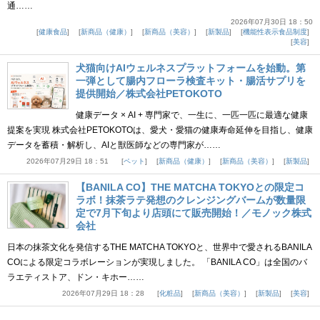
通……
2026年07月30日 18：50
健康食品
新商品（健康）
新商品（美容）
新製品
機能性表示食品制度
美容
犬猫向けAIウェルネスプラットフォームを始動。第
一弾として腸内フローラ検査キット・腸活サプリを
提供開始／株式会社PETOKOTO
健康データ × AI + 専門家で、一生に、一匹一匹に最適な健康
提案を実現 株式会社PETOKOTOは、愛犬・愛猫の健康寿命延伸を目指し、健康
データを蓄積・解析し、AIと獣医師などの専門家が……
2026年07月29日 18：51
ペット
新商品（健康）
新商品（美容）
新製品
【BANILA CO】THE MATCHA TOKYOとの限定コ
ラボ！抹茶ラテ発想のクレンジングバームが数量限
定で7月下旬より店頭にて販売開始！／モノック株式
会社
日本の抹茶文化を発信するTHE MATCHA TOKYOと、世界中で愛されるBANILA
COによる限定コラボレーションが実現しました。 「BANILA CO」は全国のバ
ラエティストア、ドン・キホー……
2026年07月29日 18：28
化粧品
新商品（美容）
新製品
美容