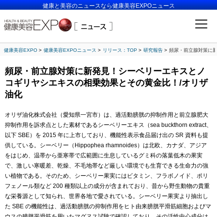
健康と美容のニュースなら健康美容EXPOニュース
健康美容EXPO
健康美容EXPOニュース
リリース：TOP
研究報告
頻尿・前立腺対策に新
頻尿・前立腺対策に新発見！シーベリーエキスとノ
コギリヤシエキスの相乗効果とその黄金比！/オリザ
油化
オリザ油化株式会社（愛知県一宮市）は、過活動膀胱の抑制作用と前立腺肥大
抑制作用を訴求点とした素材であるシーベリーエキス（sea buckthorn extract、
以下 SBE）を 2015 年に上市しており、機能性表示食品届け出の SR 資料も提
供している。シーベリー（Hippophea rhamnoides）は北欧、カナダ、アジア
をはじめ、温帯から亜寒帯で広範囲に生息しているグミ科の落葉低木の果実
で、激しい寒暖差、乾燥、不毛地帯など厳しい環境でも生育できる生命力の強
い植物である。そのため、シーベリー果実にはビタミン、フラボノイド、ポリ
フェノール類など 200 種類以上の成分が含まれており、昔から野生動物の貴重
な栄養源として知られ、世界各地で愛されている。シーベリー果実より抽出し
た SBE の機能性は、過活動膀胱の抑制作用をヒト由来膀胱平滑筋細胞およびマ
ウスの膀胱平滑筋を用いたマグヌス試験で確認しており、その活性中心成分は