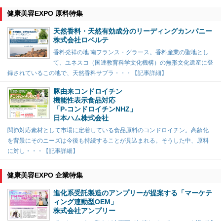
健康美容EXPO 原料特集
天然香料・天然有効成分のリーディングカンパニー
株式会社ロベルテ
香料発祥の地 南フランス・グラース。香料産業の聖地とし
て、ユネスコ（国連教育科学文化機構）の無形文化遺産に登
録されているこの地で、天然香料サプラ・・・【記事詳細】
豚由来コンドロイチン
機能性表示食品対応
「P-コンドロイチンNHZ」
日本ハム株式会社
関節対応素材として市場に定着している食品原料のコンドロイチン。高齢化
を背景にそのニーズは今後も持続することが見込まれる。そうした中、原料
に対し・・・【記事詳細】
健康美容EXPO 企業特集
進化系受託製造のアンプリーが提案する「マーケテ
ィング連動型OEM」
株式会社アンプリー