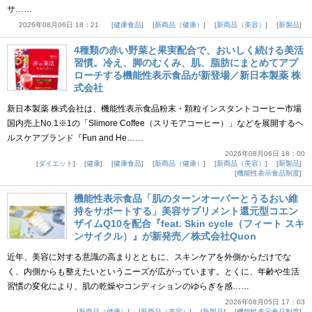
サ……
2026年08月06日 18：21
健康食品
新商品（健康）
新商品（美容）
新製品
4種類の赤い野菜と果実配合で、おいしく続ける美活
習慣。冷え、脚のむくみ、肌、脂肪にまとめてアプ
ローチする機能性表示食品が新登場／新日本製薬 株
式会社
新日本製薬 株式会社は、機能性表示食品粉末・顆粒インスタントコーヒー市場
国内売上No.1※1の「Slimore Coffee（スリモアコーヒー）」などを展開するヘ
ルスケアブランド『Fun and He……
2026年08月06日 18：00
ダイエット
健康
健康食品
新商品（健康）
新商品（美容）
新製品
機能性表示食品制度
機能性表示食品「肌のターンオーバーとうるおい維
持をサポートする」美容サプリメント還元型コエン
ザイムQ10を配合『feat. Skin cycle（フィート スキ
ンサイクル）』が新発売／株式会社Quon
近年、美容に対する意識の高まりとともに、スキンケアを外側からだけでな
く、内側からも整えたいというニーズが広がっています。とくに、年齢や生活
習慣の変化により、肌の乾燥やコンディションのゆらぎを感……
2026年08月05日 17：03
新商品（健康）
新商品（美容）
新製品
機能性表示食品制度