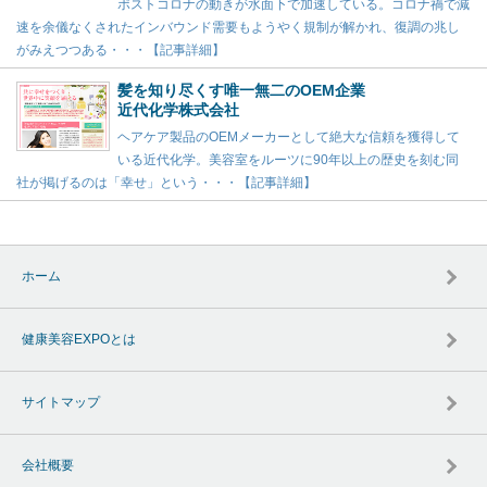
ポストコロナの動きが水面下で加速している。コロナ禍で減
速を余儀なくされたインバウンド需要もようやく規制が解かれ、復調の兆し
がみえつつある・・・【記事詳細】
髪を知り尽くす唯一無二のOEM企業
近代化学株式会社
ヘアケア製品のOEMメーカーとして絶大な信頼を獲得して
いる近代化学。美容室をルーツに90年以上の歴史を刻む同
社が掲げるのは「幸せ」という・・・【記事詳細】
ホーム
健康美容EXPOとは
サイトマップ
会社概要