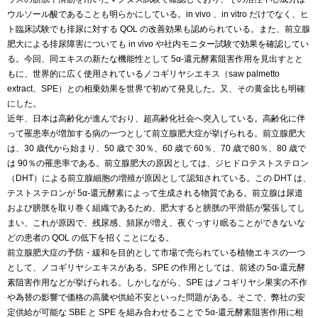
ウルソール酸であることも明らかにしている。in vivo 、in vitro だけでなく、ヒ
ト臨床試験でも排尿に対する QOL の改善効果も認められている。また、前立腺
肥大による排尿障害についても in vivo や社内モニター試験で効果を確認してい
る。今回、同エキスの新たな機能性として 5α-還元酵素阻害作用を見出すとと
もに、世界的に広く使用されているノコギリヤシエキス（saw palmetto
extract、SPE）との相乗効果を世界で初めて発見した。又、その黄金比も明確
にした。
近年、日本は高齢化が進んでおり、超高齢化社会へ突入している。高齢化に伴
って罹患率が増加する病の一つとして前立腺肥大症が挙げられる。前立腺肥大
は、30 歳代から始まり、50 歳で 30％、60 歳で 60％、70 歳で80％、80 歳で
は 90％の罹患率である。前立腺肥大の原因としては、ジヒドロテストステロン
（DHT）による前立腺細胞の増殖が原因として認知されている。この DHT は、
テストステロンが 5α-還元酵素によって生成される物質である。前立腺は尿道
および膀胱を取り巻く組織であるため、肥大すると膀胱の平滑筋が緊張してし
まい、これが原因で、残尿感、頻尿が増え、夜ぐっすり眠ることができないな
どの患者の QOL の低下を招くことになる。
前立腺肥大症の予防・緩和を目的として市場で売られている植物エキスの一つ
として、ノコギリヤシエキスがある。SPE の作用としては、前述の 5α-還元酵
素阻害作用などが挙げられる。しかしながら、SPE はノコギリヤシ果実の不作
や為替の影響で価格の高騰や供給不安といった問題がある。そこで、弊社の安
定供給が可能な SBE と SPE を組み合わせることで 5α-還元酵素阻害作用に相