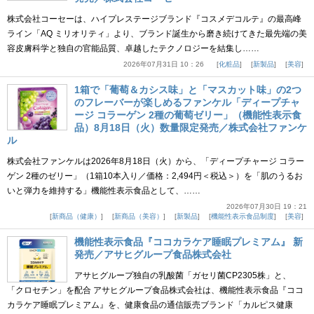
株式会社コーセーは、ハイプレステージブランド『コスメデコルテ』の最高峰
ライン「AQ ミリオリティ」より、ブランド誕生から磨き続けてきた最先端の美
容皮膚科学と独自の官能品質、卓越したテクノロジーを結集し……
2026年07月31日 10：26
化粧品
新製品
美容
1箱で「葡萄＆カシス味」と「マスカット味」の2つ
のフレーバーが楽しめるファンケル「ディープチャ
ージ コラーゲン 2種の葡萄ゼリー」（機能性表示食
品）8月18日（火）数量限定発売／株式会社ファンケ
ル
株式会社ファンケルは2026年8月18日（火）から、「ディープチャージ コラー
ゲン 2種のゼリー」（1箱10本入り／価格：2,494円＜税込＞）を「肌のうるお
いと弾力を維持する」機能性表示食品として、……
2026年07月30日 19：21
新商品（健康）
新商品（美容）
新製品
機能性表示食品制度
美容
機能性表示食品『ココカラケア睡眠プレミアム』 新
発売／アサヒグループ食品株式会社
アサヒグループ独自の乳酸菌「ガセリ菌CP2305株」と、
「クロセチン」を配合 アサヒグループ食品株式会社は、機能性表示食品『ココ
カラケア睡眠プレミアム』を、健康食品の通信販売ブランド「カルピス健康