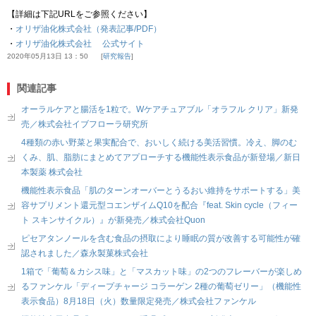
【詳細は下記URLをご参照ください】
・
オリザ油化株式会社（発表記事/PDF）
・
オリザ油化株式会社 公式サイト
2020年05月13日 13：50
研究報告
関連記事
オーラルケアと腸活を1粒で。Wケアチュアブル「オラフル クリア」新発
売／株式会社イブフローラ研究所
4種類の赤い野菜と果実配合で、おいしく続ける美活習慣。冷え、脚のむ
くみ、肌、脂肪にまとめてアプローチする機能性表示食品が新登場／新日
本製薬 株式会社
機能性表示食品「肌のターンオーバーとうるおい維持をサポートする」美
容サプリメント還元型コエンザイムQ10を配合『feat. Skin cycle（フィー
ト スキンサイクル）』が新発売／株式会社Quon
ピセアタンノールを含む食品の摂取により睡眠の質が改善する可能性が確
認されました／森永製菓株式会社
1箱で「葡萄＆カシス味」と「マスカット味」の2つのフレーバーが楽しめ
るファンケル「ディープチャージ コラーゲン 2種の葡萄ゼリー」（機能性
表示食品）8月18日（火）数量限定発売／株式会社ファンケル