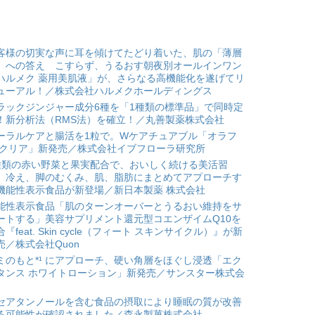
客様の切実な声に耳を傾けてたどり着いた、肌の「薄層
」への答え こすらず、うるおす朝夜別オールインワン
ハルメク 薬用美肌液」が、さらなる高機能化を遂げてリ
ューアル！／株式会社ハルメクホールディングス
ラックジンジャー成分6種を「1種類の標準品」で同時定
！新分析法（RMS法）を確立！／丸善製薬株式会社
ーラルケアと腸活を1粒で。Wケアチュアブル「オラフ
 クリア」新発売／株式会社イブフローラ研究所
種類の赤い野菜と果実配合で、おいしく続ける美活習
。冷え、脚のむくみ、肌、脂肪にまとめてアプローチす
機能性表示食品が新登場／新日本製薬 株式会社
能性表示食品「肌のターンオーバーとうるおい維持をサ
ートする」美容サプリメント還元型コエンザイムQ10を
合『feat. Skin cycle（フィート スキンサイクル）』が新
売／株式会社Quon
ミのもと*¹ にアプローチ、硬い角層をほぐし浸透「エク
タンス ホワイトローション」新発売／サンスター株式会
セアタンノールを含む食品の摂取により睡眠の質が改善
る可能性が確認されました／森永製菓株式会社