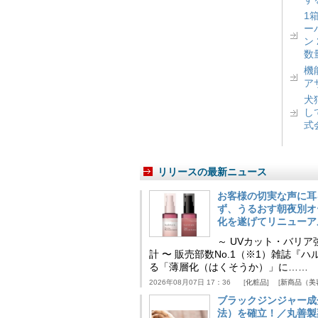
1
ー
ン
数
機
ア
犬
し
式
リリースの最新ニュース
お客様の切実な声に耳
ず、うるおす朝夜別オ
化を遂げてリニューア
～ UVカット・バリ
計 〜 販売部数No.1（※1）雑誌
る「薄層化（はくそうか）」に……
2026年08月07日 17：36
化粧品
新商品（美
ブラックジンジャー成
法）を確立！／丸善製