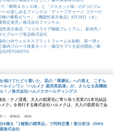
箱で「葡萄＆カシス味」と「マスカット味」の2つのフレ
バーが楽しめるファンケル「ディープチャージ コラーゲ
 2種の葡萄ゼリー」（機能性表示食品）8月18日（火）
量限定発売／株式会社ファンケル
能性表示食品『ココカラケア睡眠プレミアム』 新発売／
サヒグループ食品株式会社
猫向けAIウェルネスプラットフォームを始動。第一弾と
て腸内フローラ検査キット・腸活サプリを提供開始／株
会社PETOKOTO
を傾けてたどり着いた、肌の「薄層化」への答え こすら
ールインワン「ハルメク 薬用美肌液」が、さらなる高機能
ル！／株式会社ハルメクホールディングス
ア強化・ナノ浸透。大人の肌変化に寄り添う充実の1本完結設
『ハルメク』を発行する株式会社ハルメクは、大人の肌変化であ
容）
新製品
美容
分6種を「1種類の標準品」で同時定量！新分析法（RMS
薬株式会社