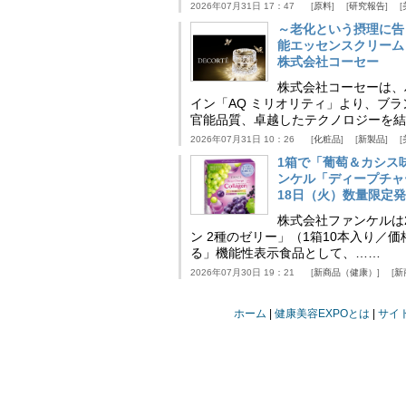
2026年07月31日 17：47
原料
研究報告
～老化という摂理に告
能エッセンスクリーム
株式会社コーセー
株式会社コーセーは、
イン「AQ ミリオリティ」より、ブ
官能品質、卓越したテクノロジーを結
2026年07月31日 10：26
化粧品
新製品
1箱で「葡萄＆カシス
ンケル「ディープチャ
18日（火）数量限定
株式会社ファンケルは2
ン 2種のゼリー」（1箱10本入り／
る」機能性表示食品として、……
2026年07月30日 19：21
新商品（健康）
新
ホーム
健康美容EXPOとは
サイ