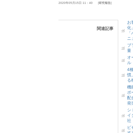
2020年05月15日 11：40
研究報告
お
化
関連記事
「
ニ
ブ
量
オ
ル
4
慣
る
機
ポ
配
発
シ
イ
社
ピ
す