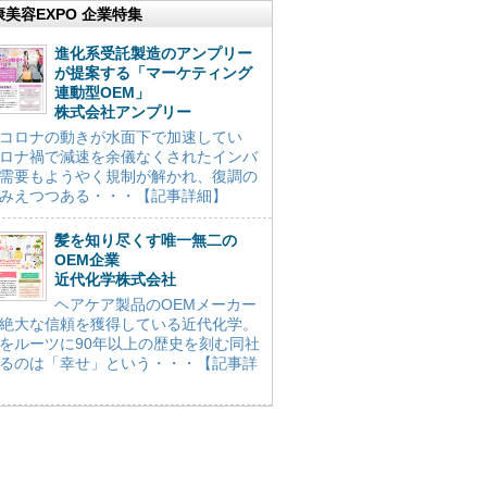
康美容EXPO 企業特集
進化系受託製造のアンプリー
が提案する「マーケティング
連動型OEM」
株式会社アンプリー
コロナの動きが水面下で加速してい
ロナ禍で減速を余儀なくされたインバ
需要もようやく規制が解かれ、復調の
みえつつある・・・【記事詳細】
髪を知り尽くす唯一無二の
OEM企業
近代化学株式会社
ヘアケア製品のOEMメーカー
絶大な信頼を獲得している近代化学。
をルーツに90年以上の歴史を刻む同社
るのは「幸せ」という・・・【記事詳