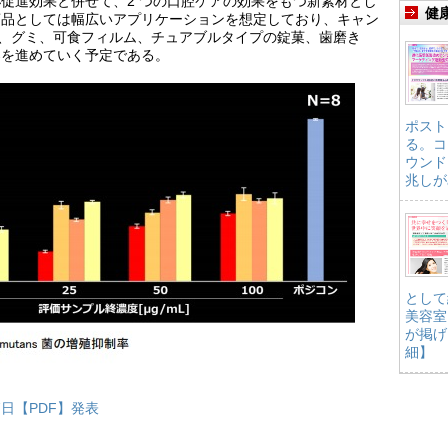
促進効果と併せて、2 つの口腔ケアの効果をもつ新素材とし
健
商品としては幅広いアプリケーションを想定しており、キャン
ム、グミ、可食フィルム、チュアブルタイプの錠菓、歯磨き
案を進めていく予定である。
ポスト
る。コ
ウンド
兆しが
として
美容室
が掲げ
細】
日【PDF】発表