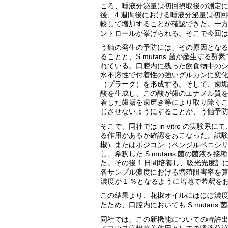
ころ、唾液分泌量は初回摂取後の測定に
後、4 週間後における唾液分泌量は初
較して増加することが確認できた。一
ントロールが挙げられる。そこで今回
う蝕の発生の予防には、その原因となるス
ることと、S.mutans 菌が産生す
れている。口腔内に残った飲食物中の
水不溶性で付着性の強いグルカンに変
（プラーク）を形成する。そして、歯垢内
酸を生成し、この酸が歯のエナメル質
着した歯垢を歯磨き等により取り除くこと
じさせないようにすることが、う蝕予
そこで、同社では in vitro の実験系
る作用があるか確認をおこなった。試験方
椒）またはポジコン（ベンジルペニシリンナトリ
し、希釈した S.mutans 菌の菌
た。その後 1 日間培養し、吸光光度計に
各サンプル濃度における増殖阻害率を算出し
濃度が 1 ％となるように培地で希釈を
この結果より、花椒オイルにはほぼ濃度依
たため、口腔内においても S.mutan
同社では、この新機能についての特許