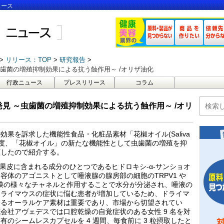
ュース
リリース：TOP
研究報告
歯菌の増殖抑制効果による抗う蝕作用～ /オリザ油化
行政ニュース
プレスリリース
コラム
見 ～虫歯菌の増殖抑制効果による抗う蝕作用～ /オリ
果を訴求した機能性食品・化粧品素材「花椒オイル(Saliva
た。この度、「花椒オイル」の新たな機能性として虫歯菌の増殖を抑
願したので紹介する。
花椒果皮に含まれる成分のひとつであるヒドロキシ-α-サンショオ
容体のアゴニストとして唾液腺の腺房部の細胞のTRPV1 や
細胞膜の様々なチャネルと作用することで水分が分泌され、唾液の
ドライマウスの症状に悩む患者が増加しているため、ドライマ
するオーラルケア素材は重要であり、市場から切望されてい
会社アヴェデスでは口腔乾燥の自覚症状のある女性 9 名を対
のシームレスカプセルを 4 週間、毎食前に 3 粒摂取したと