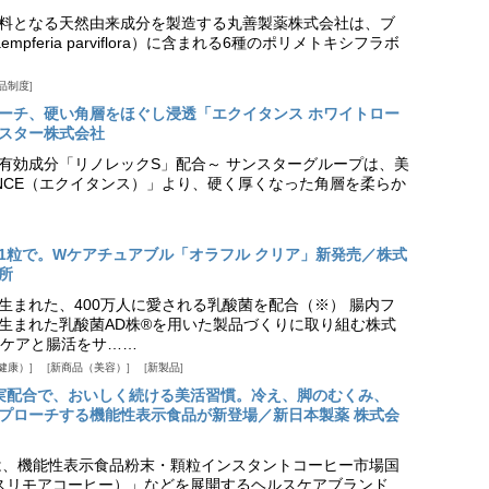
料となる天然由来成分を製造する丸善製薬株式会社は、ブ
pferia parviflora）に含まれる6種のポリメトキシフラボ
品制度
プローチ、硬い角層をほぐし浸透「エクイタンス ホワイトロー
スター株式会社
美白有効成分「リノレックS」配合～ サンスターグループは、美
ANCE（エクイタンス）」より、硬く厚くなった角層を柔らか
1粒で。Wケアチュアブル「オラフル クリア」新発売／株式
所
生まれた、400万人に愛される乳酸菌を配合（※） 腸内フ
生まれた乳酸菌AD株®を用いた製品づくりに取り組む株式
ケアと腸活をサ……
健康）
新商品（美容）
新製品
実配合で、おいしく続ける美活習慣。冷え、脚のむくみ、
プローチする機能性表示食品が新登場／新日本製薬 株式会
は、機能性表示食品粉末・顆粒インスタントコーヒー市場国
offee（スリモアコーヒー）」などを展開するヘルスケアブランド