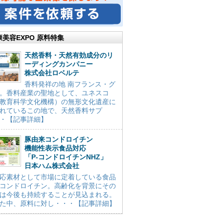
康美容EXPO 原料特集
天然香料・天然有効成分のリ
ーディングカンパニー
株式会社ロベルテ
香料発祥の地 南フランス・グ
。香料産業の聖地として、ユネスコ
教育科学文化機構）の無形文化遺産に
れているこの地で、天然香料サプ
・【記事詳細】
豚由来コンドロイチン
機能性表示食品対応
「P-コンドロイチンNHZ」
日本ハム株式会社
応素材として市場に定着している食品
コンドロイチン。高齢化を背景にその
は今後も持続することが見込まれる。
た中、原料に対し・・・【記事詳細】