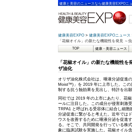
健康と美容のニュースなら健康美容EXPOニ
健康美容EXPO
健康美容EXPOニュース
「花椒オイル」の新たな機能性を発見 ～虫
TOP
健康・美容ニュース
「花椒オイル」の新たな機能性を発
ザ油化
オリザ油化株式会社は、唾液分泌促進の効
Moist™)」を 2019 年に上市し
制する抗う蝕効果を見出し、特許を出
同社では 2019 年の上市にあたり、
ールに注目した。この成分が侵害刺激受
TRPA1 と呼ばれる受容体に結合し
分泌促進に繋がると考えた。近年では
ウスを改善するために唾液分泌を促進
る。そこで、共同開発を行っている株式
象に臨床試験を実施した。花椒オイル含有