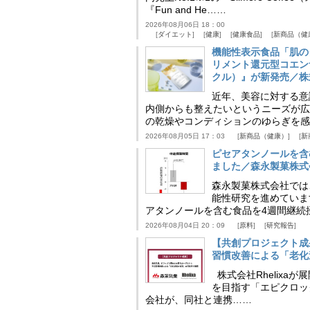
『Fun and He……
2026年08月06日 18：00
ダイエット
健康
健康食品
新商品（健
機能性表示食品「肌の
リメント還元型コエンザイム
クル）』が新発売／株
近年、美容に対する意
内側からも整えたいというニーズが広
の乾燥やコンディションのゆらぎを感
2026年08月05日 17：03
新商品（健康）
新
ピセアタンノールを含
ました／森永製菓株式
森永製菓株式会社では
能性研究を進めていま
アタンノールを含む食品を4週間継続
2026年08月04日 20：09
原料
研究報告
【共創プロジェクト成
習慣改善による「老化速
株式会社Rhelix
を目指す「エピクロッ
会社が、同社と連携……