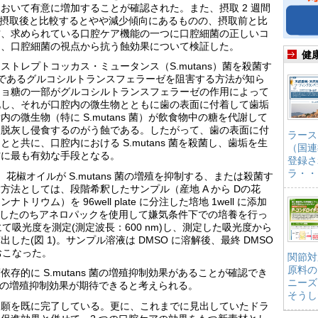
おいて有意に増加することが確認された。また、摂取 2 週間
回摂取後と比較するとやや減少傾向にあるものの、摂取前と比
方、求められている口腔ケア機能の一つに口腔細菌の正しいコ
は、口腔細菌の視点から抗う蝕効果について検証した。
健
トレプトコッカス・ミュータンス（S.mutans）菌を殺菌す
る酵素であるグルコシルトランスフェラーゼを阻害する方法が知ら
ショ糖の一部がグルコシルトランスフェラーゼの作用によって
化し、それが口腔内の微生物とともに歯の表面に付着して歯垢
の微生物（特に S.mutans 菌）が飲食物中の糖を代謝して
を脱灰し侵食するのがう蝕である。したがって、歯の表面に付
ラース
と共に、口腔内における S.mutans 菌を殺菌し、歯垢を生
（国連
防に最も有効な手段となる。
登録さ
ラ・・
にて、花椒オイルが S.mutans 菌の増殖を抑制する、または殺菌す
法としては、段階希釈したサンプル（産地 A から Dの花
ウム）を 96well plate に分注した培地 1well に添加
液を接種したのちアネロパックを使用して嫌気条件下での培養を行っ
て吸光度を測定(測定波長：600 nm)し、測定した吸光度から
た(図 1)。サンプル溶液は DMSO に溶解後、最終 DMSO
おこなった。
関節対
原料の
存的に S.mutans 菌の増殖抑制効果があることが確認でき
ニーズ
s 菌の増殖抑制効果が期待できると考えられる。
そうし
出願を既に完了している。更に、これまでに見出していたドラ