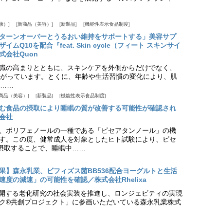
康）
新商品（美容）
新製品
機能性表示食品制度
ターンオーバーとうるおい維持をサポートする」美容サプ
Q10を配合『feat. Skin cycle（フィート スキンサイ
式会社Quon
識の高まりとともに、スキンケアを外側からだけでなく、
がっています。とくに、年齢や生活習慣の変化により、肌
……
商品（美容）
新製品
機能性表示食品制度
む食品の摂取により睡眠の質が改善する可能性が確認され
会社
、ポリフェノールの一種である「ピセアタンノール」の機
す。この度、健常成人を対象としたヒト試験により、ピセ
摂取することで、睡眠中……
果】森永乳業、ビフィズス菌BB536配合ヨーグルトと生活
度の減速」の可能性を確認／株式会社Rhelixa
aが展開する老化研究の社会実装を推進し、ロンジェビティの実現
ク®共創プロジェクト」に参画いただいている森永乳業株式