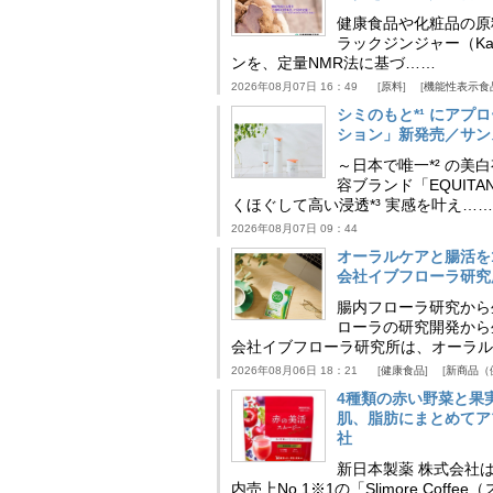
健康食品や化粧品の原
ラックジンジャー（Kaem
ンを、定量NMR法に基づ……
2026年08月07日 16：49
原料
機能性表示食
シミのもと*¹ にア
ション」新発売／サン
～日本で唯一*² の
容ブランド「EQUIT
くほぐして高い浸透*³ 実感を叶え……
2026年08月07日 09：44
オーラルケアと腸活を
会社イブフローラ研究
腸内フローラ研究から
ローラの研究開発から
会社イブフローラ研究所は、オーラル
2026年08月06日 18：21
健康食品
新商品（
4種類の赤い野菜と果
肌、脂肪にまとめてア
社
新日本製薬 株式会社
内売上No.1※1の「Slimore C