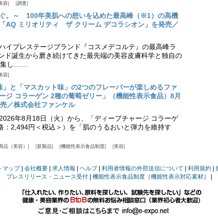
美容
調査
ぐ。～ 100年美肌への想いを込めた最高峰（※1）の高機
「AQ ミリオリティ ザ クリーム デコラシオン」を発売／
ハイプレステージブランド『コスメデコルテ』の最高峰ラ
ランド誕生から磨き続けてきた最先端の美容皮膚科学と独自の
集し……
美容
味」と「マスカット味」の2つのフレーバーが楽しめるファ
ージ コラーゲン 2種の葡萄ゼリー」（機能性表示食品）8月
発売／株式会社ファンケル
026年8月18日（火）から、「ディープチャージ コラーゲ
価格：2,494円＜税込＞）を「肌のうるおいと弾力を維持す
商品（美容）
新製品
機能性表示食品制度
美容
トマップ
会社概要
求人情報
ヘルプ
利用者情報の外部送信について
利用規約
プレスリリース・ニュース受付
機能性表示食品制度［機能性表示対応素材］